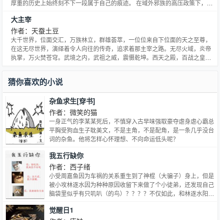
厚重的历史上始终刻不下一段属于自己的痕迹。 在域外邪族的高压政策下，邪
灵族人们被迫加入了战争，他们终也会成为了战争的牺牲品。因为人类历史上
大主宰
无比光彩的时代就快要来临了。 几乎是大千世界所有的强者们集结在了一起，
他们同仇敌忾，披荆斩棘 大主宰牧尘率强者正式对邪族宣战！ 武祖林动率武境
作者：天蚕土豆
强者正式对邪族宣战！ 炎帝萧炎率无尽火域强者正式对邪族宣战！ 强者们光复
大千世界，位面交汇，万族林立，群雄荟萃，一位位来自下位面的天之至尊，
了大千世界，成功驱逐了域外邪族，而邪灵族因为和邪族的牵连被大主宰永远
在这无尽世界，演绎着令人向往的传奇，追求着那主宰之路。无尽火域，炎帝
封印在了囚牢位面。…
执掌，万火焚苍穹。武境之内，武祖之威，震慑乾坤。西天之殿，百战之皇，
战威无可敌。北荒之丘，万墓之地，不死之主镇天地。......少年自北灵境而出，
骑九幽冥雀，闯向了那精彩绝伦的纷纭世界，主宰之路，谁主沉浮？大千世
猜你喜欢的小说
界，万道争锋，吾为大主宰。…
杂鱼求生[穿书]
作者：微笑的猫
一身正气的李某某死后，不慎穿入古早味强取豪夺虐身虐心霸总
平胸受狗血生子耽美文，不是主角，不是配角，是一条几乎没台
词的杂鱼。他将怎样心怀理想、不向命运低头呢？
我五行缺你
作者：西子绪
小受周嘉鱼因为车祸的关系重生到了神棍（大骗子）身上，但是
被小攻林逐水因为种种原因收留下来做了个小徒弟，还发现自己
脑袋里似乎有只叽叭（的鸟）？？？？不仅如此，和林逐水阳气
冲天遇神杀神遇鬼杀鬼的体质相比，周嘉鱼更像是吸引各路“老
觉醒日1
鼠”的奶酪，实在是阴的不能再阴啊。