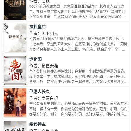
作者：唐缺
600年前的涿鹿之战，究竟是谁和谁的战争？ 长春真人西行途
中，在撒马尔罕城发现了什么让他畏惧不已的事物？ 欧洲中世
纪的女巫迫害，到底是为了何种原因？ 龙虎山天师张彦頨的寻
宝活动，寻找到了怎样的恐怖存在？ 明末起义领袖张献忠，为
扶摇皇后
什么成为了杀人魔王、又在帮谁隐藏着什么？ 炼金术士尼古拉
勒梅的神秘人生，竟然是从一幅与西藏有关的凶画开始的？ 一
作者：天下归元
系列的历史谜团，整个人类的生存进化之路，似乎都和一股来自
考古界“红发魔女”挖墓挖得动静太大，墓室坍塌光荣做了烈士。
远古的神秘力量息息相关。冯斯，一个一直过着寻常人生活的平
十七年后，穿越到五洲大陆、在底层挣扎的混混孟扶摇，一刀劈
凡大学生，突然被卷进了一连串奇特凶险的事件中，从此进入了
开即将另娶他人的心上人的五指。“相信我，她会是个十全十美
另一个世界，遭遇到一群自称守卫人的特殊人群，重新认识了世
的夫人，你带着她，就像贵妇牵着贵宾犬，到哪都身价百倍，相
造化图
界的历史。他苦苦寻找着自己的真实身份，也苦苦追索着远古恶
得益彰。”不忠所爱，弃如狗屎。从此后海阔天空，跋涉万里，
魔的真相与秘密。他，和神秘莫测的黑暗魔王，一起等待着最终
夺七国令，争天下先，为了心底回归的信念，与七国权谋皇室悍
作者：横扫天涯
的觉醒之日
然碰撞，同天下英才逸士际会风云。…
有间歇性强迫症的学渣沈哲，穿越到一个到处都是学霸的世界。
脑中多出一本可以改变规则，制定真理的造化图，于是他牛了。
熟能生巧，是将武技和修炼者一起煮熟，后者就和武技熟悉了，
轻松学会其中的武功！ 断章取义，是指断章的作者，会被读者
但愿人长久
邮寄刀片，砍下手脚，换上义肢！ 绝对值呢？当然是绝对颜值
了，带在身上轻松变成天下第一帅！ 斗气化马，只要和别人斗
作者：南康白起
气，怒气值越高，化出来的马就越强，跑的越快，所以斗帝的
辛欣看着谢宁的侧脸，心里涌动着近于痛苦的甜蜜。虽然现在还
马，追不上斗者，因为他们喜怒不形于色。 改定义，定真理，
不能，但终有一天，你会成为我最好的朋友。范凡、小雨，你们
以学渣的眼光定义学霸世界。 且看一个学渣，如何逆袭，成为
都要好好的，谢宁，你也要好好的，比好还要好。伴随着钟声，
全科学霸的故事。
她在心底重复着十二句同样的话：“但愿人长久，但愿人长久，
绝代神主
但愿人长久……” 但愿人长久……南康大人，愿来世安稳
作者：百里龙虾