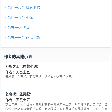
第四十八章 魔君降临
第四十九章 相逢
第五十章 终战
第五十一章 命运之轮
作者的其他小说
万相之王（原著小说）
作者：天蚕土豆
天地间，有万相。而我李洛，终将成为这万相之王。
苍穹榜：圣灵纪1
作者：天蚕土豆
数百年来，大千世界和域外邪族的争斗从未停止过，两个阵营的历史也被一位
位惊才绝艳的强者们书写着，而夹缝求生的邪灵族却像是被抛弃了一般，在这