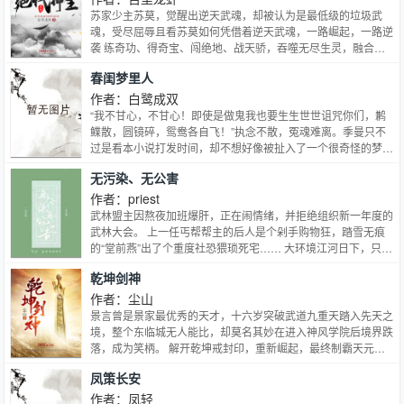
苏家少主苏莫，觉醒出逆天武魂，却被认为是最低级的垃圾武
魂，受尽屈辱且看苏莫如何凭借着逆天武魂，一路崛起，一路逆
袭 练奇功、得奇宝、闯绝地、战天骄，吞噬无尽生灵，融合诸
天血脉，鏖战天下，举世无敌！
春闺梦里人
作者：白鹭成双
“我不甘心，不甘心！即使是做鬼我也要生生世世诅咒你们，鹣
鲽散，圆镜碎，鸳鸯各自飞！”执念不散，冤魂难离。季曼只不
过是看本小说打发时间，却不想好像被扯入了一个很奇怪的梦
境。她成了书中最恶毒的女二，角色出场重新开始，替被赐死的
无污染、无公害
女二再走一遍故事的发展结局。宅院深深的侯府，圣母玛利亚一
样的女主，无数恶毒的炮灰。皇家恩怨牵扯不休，后院争斗一人
作者：priest
不留。她一个注定没有好下场的女二，该怎么扭转命运？斗天斗
武林盟主因熬夜加班爆肝，正在闹情绪，并拒绝组织新一年度的
地花言巧语，骗老骗少满腹计算。看在她这么尽职尽责破坏男女
武林大会。 上一任丐帮帮主的后人是个剁手购物狂，踏雪无痕
主关系发展的份上，能不能给她一条活路啊？
的“堂前燕”出了个重度社恐猥琐死宅…… 大环境江河日下，只有
魔教教众保持了初心——他们依然每天喊口号，努力推销黑作坊
乾坤剑神
保健品，兢兢业业地扰乱着社会治安。
作者：尘山
景言曾是景家最优秀的天才，十六岁突破武道九重天踏入先天之
境，整个东临城无人能比，却莫名其妙在进入神风学院后境界跌
落，成为笑柄。 解开乾坤戒封印，重新崛起，最终制霸天元大
陆，成为无数武者仰望的存在。…
凤策长安
作者：凤轻