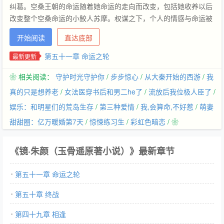
纠葛。空桑王朝的命运随着她命运的走向而改变，包括她收养以后
改变整个空桑命运的小鲛人苏摩。权谋之下，个人的情感与命运被
掌控，那么逆天改命的那个人，将遭受无法想象的磨难。这是一段
开始阅读
直达底部
少女的冒险，也是一段瑰丽的奇幻史诗。 朱颜／最是人间留不住，
朱颜辞镜花辞树。 时影／预言者死于谶语，是定数。 苏摩／他戒
第五十一章 命运之轮
最新更新
备、阴冷、猜疑，对一切都充满了敌意和不信任。
❀ 相关阅读：
守护时光守护你
/
步步惊心
/
从大秦开始的西游
/
我
真的只是想养老
/
女法医穿书后和男二he了
/
流放后我位极人臣了
/
娱乐：和明星们的荒岛生存
/
第三种爱情
/
我,会算命,不好惹
/
萌妻
甜甜圈：亿万暖婚第7天
/
惊悚练习生
/
彩虹色暗恋
/ ❀
《镜·朱颜（玉骨遥原著小说）》最新章节
第五十一章 命运之轮
第五十章 终战
第四十九章 相逢