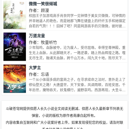
微微一笑很倾城
作者：顾漫
校园王子加游戏高手肖奈同学一见钟情于美女贝微微，可钟情的
并非她逼人的艳色，而是她那飞舞在键盘上的纤纤玉手和她镇定
自若的气势！！！囧掉了吧？同是网游高手的贝微微，彼时彼刻
正在电脑前有条不紊地指挥着帮战，打了一场完美的以弱胜强的
万道龙皇
辉煌战役，完全没意识到爱神小天使近在己侧……随后，篮球游
泳全能优等生与游戏公司老板等身份的肖奈大神开始了网上网下
作者：牧童听竹
全方位地捕猎美人心…… 于是，一场爱情，就在一朵花开的时
少年陆鸣，血脉被夺，沦为废人，受尽屈辱。幸得至尊神殿，重
间里，悄然萌生了。
生无上血脉，从此脚踏天才，一路逆袭，踏上热血辉煌之路。噬
无尽生灵，融诸天血脉，跨千山万水，闯九天十地，败尽天下英
豪，修战龙真诀，成就万道龙皇。
大梦主
作者：忘语
一个从小体弱多病的富商之子，在寻求续命之法时，意外走上了
修仙登天之路！大唐盛世，天下安泰，风调雨顺，百姓安居。千
年后世，魔物吞天，妖鬼横行，遍野哀鸣。西游再现，大圣斗
天，天蓬下凡，卷帘重生。莫名的穿梭与轮回，虚实掩映，真幻
交织！是预言中的梦境？还是尚未发生的现实？他能否打破命中
注定的魔障，消弭还未发生的三界大劫，挽救苍生于水火？
斗破苍穹网提供但愿人长久小说全文阅读无删减、但愿人长久最新章节列表无
弹窗，小说的版权为原作者南康白起所有。
内容收集自互联网和广大小说爱好者上传，如果发现侵犯您的权益，请及时联