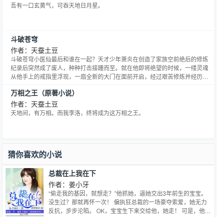
吾有一口玄黄气，可吞天地日月星。
斗破苍穹
作者：天蚕土豆
斗破苍穹小医仙最后和谁在一起？天才少年萧炎在创造了家族空前绝后的修炼
纪录后突然成了废人，种种打击接踵而至。就在他即将绝望的时候，一缕灵魂
从他手上的戒指里浮现，一扇全新的大门在面前开启，经过艰苦修炼并经历了
一系列的磨练，收异火，寻宝物，炼丹药，斗魂族。最终成为斗帝，为解开斗
万相之王（原著小说）
帝失踪之谜而前往大千世界......
作者：天蚕土豆
天地间，有万相。而我李洛，终将成为这万相之王。
猜你喜欢的小说
总裁在上我在下
作者：姜小牙
“偷走我的基因，就想走？”他抓她，逼她交出3年前生的宝宝。
没生过？那就再怀一次！ 偏执狂总裁的一场豪夺索爱，她无力
反抗，步步沦陷。 OK，宝宝生下来交给他，她走！ 可是，他却