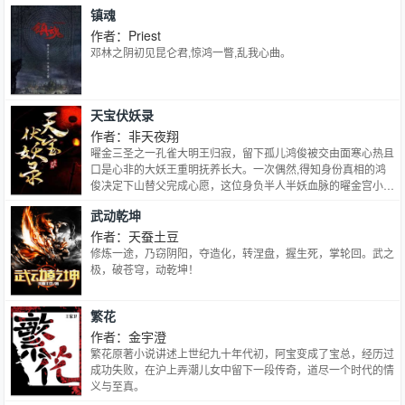
界秩序，你要把打算冲破牢笼、占领世界的反派boss杀掉。徐
镇魂
行之说：对不起，我只是一条咸鱼。世界说：没关系，反派是你
亲手宠大的师弟，他最听你的话了。徐行之：……我没写过这样
作者：Priest
的设定。boss温柔脸：师兄兄，你喜欢这条金锁链，还是这条
邓林之阴初见昆仑君,惊鸿一瞥,乱我心曲。
银锁链？你慢慢选，我什么都听你的。徐行之：……我真没写过
这样的设定。——这设定，一切如你所愿。攻受设定：黑莲花美
人师弟攻×真放浪高帅师兄受。年下，美攻帅受，主受1V1。一
天宝伏妖录
句话简介：十年饮冰，难凉热血。…
作者：非天夜翔
曜金三圣之一孔雀大明王归寂，留下孤儿鸿俊被交由面寒心热且
口是心非的大妖王重明抚养长大。一次偶然,得知身份真相的鸿
俊决定下山替父完成心愿，这位身负半人半妖血脉的曜金宫小殿
下凭借着逢凶化吉的运气，带着蠢萌鱼精踏上了去往人间之路，
武动乾坤
与诸位伙伴齐聚驱魔司。当祥瑞体质的小殿下遇上自带倒霉体质
的李景珑，一场鸡飞狗跳、惊心动魄的降妖生活就此拉开序幕！
作者：天蚕土豆
修炼一途，乃窃阴阳，夺造化，转涅盘，握生死，掌轮回。武之
极，破苍穹，动乾坤！
繁花
作者：金宇澄
繁花原著小说讲述上世纪九十年代初，阿宝变成了宝总，经历过
成功失败，在沪上弄潮儿女中留下一段传奇，道尽一个时代的情
义与至真。