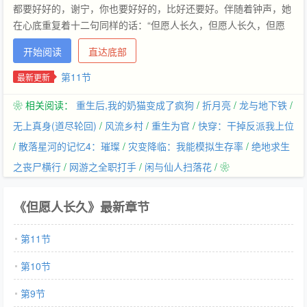
都要好好的，谢宁，你也要好好的，比好还要好。伴随着钟声，她
在心底重复着十二句同样的话：“但愿人长久，但愿人长久，但愿
人长久……” 但愿人长久……南康大人，愿来世安稳
开始阅读
直达底部
第11节
最新更新
❀ 相关阅读：
重生后,我的奶猫变成了疯狗
/
折月亮
/
龙与地下铁
/
无上真身(道尽轮回)
/
风流乡村
/
重生为官
/
快穿：干掉反派我上位
/
散落星河的记忆4：璀璨
/
灾变降临：我能模拟生存率
/
绝地求生
之丧尸横行
/
网游之全职打手
/
闲与仙人扫落花
/ ❀
《但愿人长久》最新章节
第11节
第10节
第9节