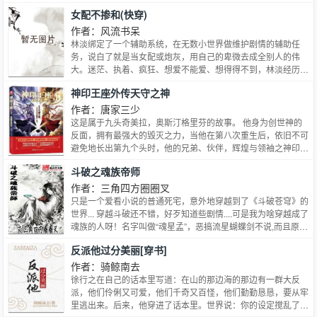
将她五花大绑扔到床上，狂烧怒意，“女人，谁说只生一个了？”
女配不掺和(快穿)
作者：风流书呆
林淡绑定了一个辅助系统，在无数小世界做维护剧情的辅助任
务，说白了就是当女配或炮灰，用自己的卑微去成全别人的伟
大。迷茫、执着、疯狂、想爱不能爱、想得得不到，林淡经历了
太多失败与痛苦。当她大彻大悟并决定解除绑定回到原世界时，
神印王座外传天守之神
却在传送途中被黑进了三千世界继续挣扎。虽然失去了记忆，林
淡却不再迷茫，她决定走自己的路，于是终于发现——只有当你
作者：唐家三少
认真爱自己的时候，才能得到别人的爱；只要活出自己，再微不
这是属于九头奇美拉，奥斯汀格里芬的故事。 他身为创世神的
足道也总有一天能成为主角，你若盛开，蝴蝶自来。
反面，拥有最强大的毁灭之力，当他在第八次重生后，依旧不可
避免地长出第九个头时，他的兄弟、伙伴，辉煌与领袖之神印骑
士龙皓晨应该怎么办？ 奥斯汀格里芬究竟是天谴之神，还是天
斗破之魂族帝师
守之神，他为什么会存在于世？ 这本外传将为您讲述。
作者：三角四方圈圈叉
只是一个爱看小说的普通死宅，意外地穿越到了《斗破苍穹》的
世界... 穿越斗破还不错，好歹知道些剧情....可是我为啥穿越成了
魂族的人呀！名字叫做“魂星孟”，恶搞流星蝴蝶剑不说,而且原作
根本没出过这名字！我穿成了反派之中跑龙套的便当没加鸡腿的
反派他过分美丽[穿书]
一个人么！这时候，还是小屁孩的最终BOSS魂天帝屁颠屁颠地
走来，开心地说：师傅，我成为斗者啦！-------------一个穿越成
作者：骑鲸南去
了最终反派BOSS师傅的人调戏其他七族和萧炎的故事
徐行之在自己的话本里写道：在山的那边海的那边有一群大反
派，他们伶俐又可爱，他们千奇又百怪，他们勤勤恳恳，要从牢
里逃出来。后来，他穿进了话本里。世界说：你的设定搅乱了世