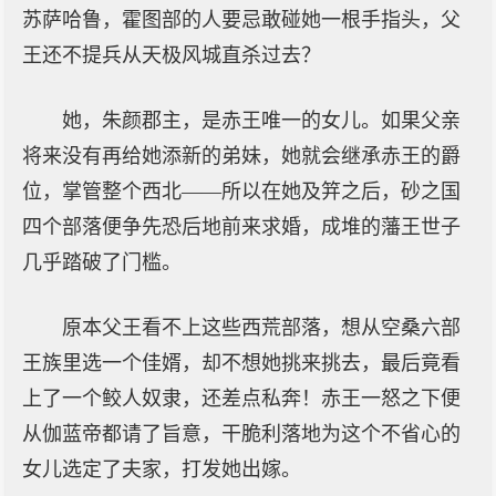
苏萨哈鲁，霍图部的人要忌敢碰她一根手指头，父
王还不提兵从天极风城直杀过去？
她，朱颜郡主，是赤王唯一的女儿。如果父亲
将来没有再给她添新的弟妹，她就会继承赤王的爵
位，掌管整个西北——所以在她及笄之后，砂之国
四个部落便争先恐后地前来求婚，成堆的藩王世子
几乎踏破了门槛。
原本父王看不上这些西荒部落，想从空桑六部
王族里选一个佳婿，却不想她挑来挑去，最后竟看
上了一个鲛人奴隶，还差点私奔！赤王一怒之下便
从伽蓝帝都请了旨意，干脆利落地为这个不省心的
女儿选定了夫家，打发她出嫁。