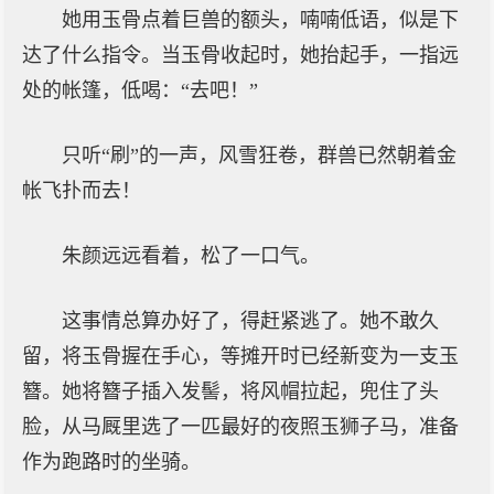
她用玉骨点着巨兽的额头，喃喃低语，似是下
达了什么指令。当玉骨收起时，她抬起手，一指远
处的帐篷，低喝：“去吧！”
只听“刷”的一声，风雪狂卷，群兽已然朝着金
帐飞扑而去！
朱颜远远看着，松了一口气。
这事情总算办好了，得赶紧逃了。她不敢久
留，将玉骨握在手心，等摊开时已经新变为一支玉
簪。她将簪子插入发髻，将风帽拉起，兜住了头
脸，从马厩里选了一匹最好的夜照玉狮子马，准备
作为跑路时的坐骑。