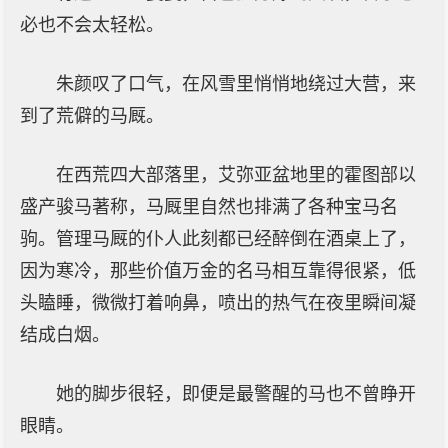
必也不会太轻松。
朱颜叹了口气，在风雪里悄悄地绕过大营，来
到了荒僻的马厩。
在西荒四大部落里，艾弥亚盆地里的霍图部以
盛产骏马著称，马厩里自然也排满了各种宝马名
驹。管理马厩的仆人此刻都已经醉倒在酒桌上了，
因为寒冷，那些价值万金的名马相互靠得很紧，低
头瞌睡，微微打着响鼻，喷出的热气在夜里瞬间凝
结成白烟。
她的脚步很轻，即便是最警醒的马也不曾睁开
眼睛。