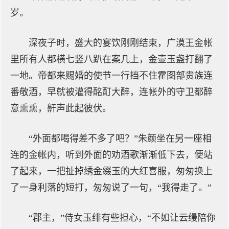
岁。
深夜子时，盛大的宴饮刚刚结束，广漠王金帐
里所有人都横七竖八趴在案几上，金壶玉盏打翻了
一地。帝都来赐婚的使节一行挡不住霍图部贵族连
番敬酒，早就被灌得酩酊大醉，连帐外的守卫都醉
意熏熏，鼾声此起彼伏。
“外面都喝得差不多了吧？”朱颜坐在另一座相
连的金帐内，听到外面的劝酒歌渐渐低下去，便站
了起来，一把扯掉绣金缀玉的大红喜服，匆匆换上
了一身利落的短打，匆匆说了一句，“我得走了。”
“郡主，”侍女玉绯有些担心，“不如让云缦陪你