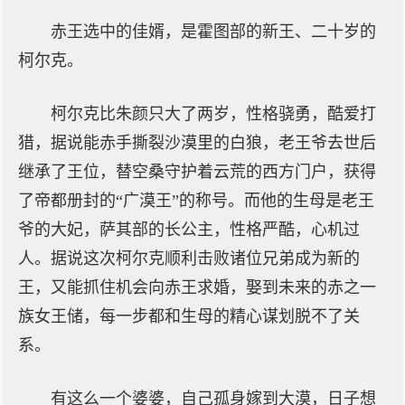
赤王选中的佳婿，是霍图部的新王、二十岁的
柯尔克。
柯尔克比朱颜只大了两岁，性格骁勇，酷爱打
猎，据说能赤手撕裂沙漠里的白狼，老王爷去世后
继承了王位，替空桑守护着云荒的西方门户，获得
了帝都册封的“广漠王”的称号。而他的生母是老王
爷的大妃，萨其部的长公主，性格严酷，心机过
人。据说这次柯尔克顺利击败诸位兄弟成为新的
王，又能抓住机会向赤王求婚，娶到未来的赤之一
族女王储，每一步都和生母的精心谋划脱不了关
系。
有这么一个婆婆，自己孤身嫁到大漠，日子想