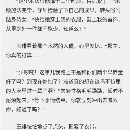
“这个术法只能撑十二个时辰，得抓紧了。”朱
颜施法完毕，仔细检验了下自己的成果，转头吩咐
贴身侍女，“快给她穿上我的衣服，戴上我的首饰，
从里到外一件都不能少，知道么？”
玉绯看着那个木然的人偶，心里发怵：“郡主，
你真的打算……”
“少啰嗦！这事儿我路上不是和你们两个早商量
好了吗？到现在你怕了？难道真的想在这鸟不拉屎
的大漠里过一辈子啊？”朱颜性格毛毛躁躁，顿时不
耐烦起来，“等下事情结束，你就立刻冲出去喊救
命，知道了吗？”
玉绯怯怯地点了点头，握紧了衣带。