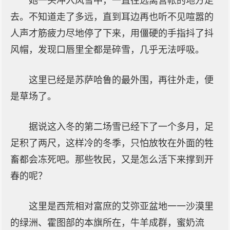
她一头冲入风雪中，一直往远离营帐的地方走
去。不知道走了多远，直到耳边再也听不见喧嚣的
人声才筋疲力尽地停了下来，用僵硬的手指抖了抖
风帽，发现口唇里全都是碎雪，几乎无法呼吸。
这里已经是苏萨哈鲁的最外围，再往外走，便
是草场了。
据说这入冬的第二场雪已经下了一个多月，足
足积了两尺，这样冷的冬季，只怕放牧在外面的牲
畜都会冻死吧。那些牧民，又是怎么活下来撑到开
春的呢？
这里是西荒相对富庶的艾弥亚盆地一一沙漠里
的绿洲、霍图部的本旗所在，牛羊成群，蜜奶流