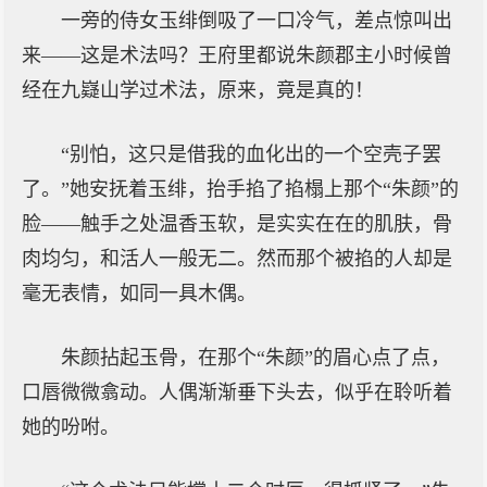
一旁的侍女玉绯倒吸了一口冷气，差点惊叫出
来——这是术法吗？王府里都说朱颜郡主小时候曾
经在九嶷山学过术法，原来，竟是真的！
“别怕，这只是借我的血化出的一个空壳子罢
了。”她安抚着玉绯，抬手掐了掐榻上那个“朱颜”的
脸——触手之处温香玉软，是实实在在的肌肤，骨
肉均匀，和活人一般无二。然而那个被掐的人却是
毫无表情，如同一具木偶。
朱颜拈起玉骨，在那个“朱颜”的眉心点了点，
口唇微微翕动。人偶渐渐垂下头去，似乎在聆听着
她的吩咐。