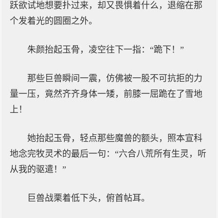
跃欲试地想要扑过来，却又畏惧着什么，退缩在那
个发着光的圆圈之外。
朱颜抬起玉骨，凌空往下一指：“跪下！”
那些巨兽瞬间一震，仿佛被一股不可抗拒的力
量一压，竟然齐齐身体一矮，前膝一屈跪在了雪地
上！
她抬起玉骨，轻点那些魔兽的额头，照本宣科
地念完牧灵术的最后一句：“六合八荒所有生灵，听
从我的驱遣！”
巨兽战栗着低下头，俯首帖耳。