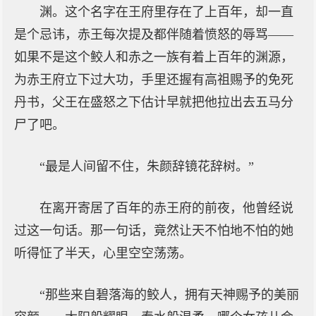
渊。这个名字在王府里存在了上百年，却一直
是个忌讳，赤王每次提及都伴随着愤怒的辱骂——
如果不是这个鲛人和赤之一族有着上百年的渊源，
为赤王府立下过大功，手里还握有高祖赐予的免死
丹书，父王在盛怒之下估计早就把他拉出去五马分
尸了吧。
“最是人间留不住，朱颜辞镜花辞树。”
在离开寄居了百年的赤王府的前夜，他曾经说
过这一句话。那一句话，竟然让天不怕地不怕的她
听得怔了半天，心里空空荡荡。
“那些来自碧落海的鲛人，拥有天神赐予的美丽