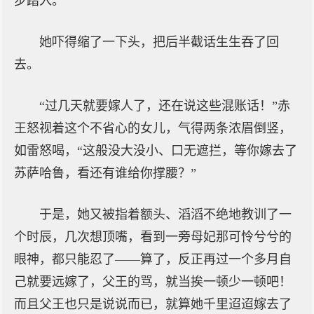
步踏入。
她吓得缩了一下头，把后半截话生生吞了回
去。
“过几天就要嫁人了，还在说这些混账话！”赤
王怒视着这个不省心的女儿，气得两条浓眉倒竖，
如雷怒喝，“这般没大没小、口无遮拦，等你嫁去了
苏萨哈鲁，看还有谁给你撑腰？”
于是，她又被指着额头、滔滔不绝地教训了一
个时辰，几次想顶嘴，看到一旁母妃那可怜兮兮的
眼神，都只能忍了——算了，反正再过一个多月自
己就要远嫁了，父王的骂，就当挨一顿少一顿吧！
而且父王也只是说说而已，就算她千里迢迢嫁去了