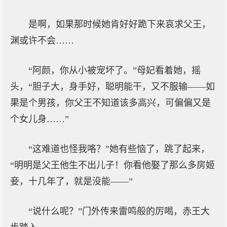
是啊，如果那时候她肯好好跪下来哀求父王，
渊或许不会……
“阿颜，你从小被宠坏了。”母妃看着她，摇
头，“胆子大，身手好，聪明能干，又不服输——如
果是个男孩，你父王不知道该多高兴，可偏偏又是
个女儿身……”
“这难道也怪我咯？”她有些恼了，跳了起来，
“明明是父王他生不出儿子！你看他娶了那么多房姬
妾，十几年了，就是没能——”
“说什么呢？”门外传来雷鸣般的厉喝，赤王大