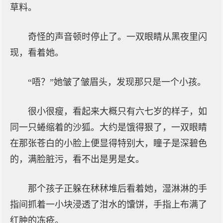
草料。
奇怪的声音顿时停止了。一双眼睛从黑夜里闪
现，看着她。
“唔？”她皱了皱眉头，发现那只是一个小孩。
很小很瘦，看起来大概只有六七岁的样子，如
同一只蜷缩着的沙狐。大约是饿得狠了，一双眼睛
在那张苍白的小脸上便显得特别大，瞳子是深碧色
的，满脸脏污，看不出是男是女。
那个孩子正躲在秫秫堆后看着她，湿淋淋的手
指间抓着一小块浸透了泔水的馕饼，手指上布满了
红肿的冻疮。