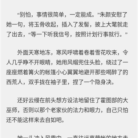
“别怕，事情很简单，一定能成。”朱颜安慰了
她一句，将玉骨收起，插入了发髻，披上大氅就走
了出去，“等一下听我信号，按照计划行事就行。”
外面天寒地冻，寒风呼啸着卷着雪花吹来，令
人几乎睁不开眼睛，她用风帽兜住头脸，绕过了一
座座燃着篝火的帐篷小心翼翼地避开那些喝醉了的
西荒人，双手拢在袖子里，捏了一个隐身决。
还好云缦在前头想方设法地留住了霍图部的大
巫师，否则以那个老家伙的法力和眼力，自己只怕
还不能这样来去自如吧。