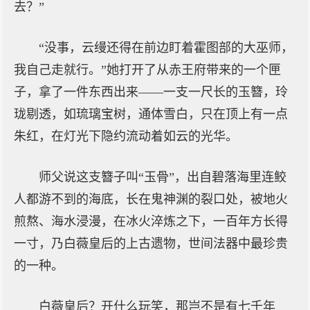
去？”
“没事，云缦还得在前边盯着霍图部的大巫师，
我自己走就行。”她打开了从赤王府带来的一个匣
子，拿了一件东西出来——一支一尺长的玉簪，玲
珑剔透，如琉璃宝树，通体雪白，只在顶上有一点
朱红，在灯光下隐约流动着如云的光华。
师父说这支簪子叫“玉骨”，出自碧落海里连鲛
人都游不到的海底，长在鬼神渊的裂口处，被地火
煎熬、海水浸漫，在冰火淬炼之下，一百年方长得
一寸，乃白薇皇后的上古遗物，世间法器中最珍贵
的一种。
白薇皇后？开什么玩笑，那岂不是有七千年