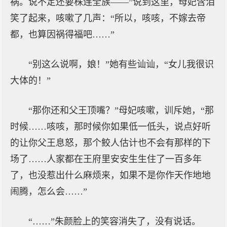
祸。说不定还要株连全族——”说到这里，母妃含泪
笑了起来，咳嗽了几声：“所以，咳咳，不嫁去帝
都，也算因祸得福吧……”
“别这么说啊，娘！”她有些讪讪，“女儿我很识
大体的！”
“那你还和父王顶嘴？”母妃咳嗽，训斥她，“那
时候……咳咳，那时候你如果低一低头，说点好听
的让你父王息怒，那个鲛人估计也不会有那样的下
场了……人家都在王府里安安生生住了一百多年
了，也没惹出什么麻烦来，如果不是你作天作地地
闹腾，怎么会……”
“……”朱颜脸上的笑容消失了，没有说话。