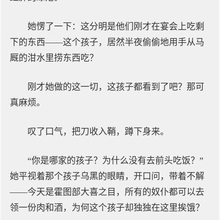
她愣了一下：这分明是他们刚才在宴会上吃剩
下的东西——这个孩子，居然半夜偷偷地用手从马
厩的泔水里捞东西吃？
刚才她做的这一切，这孩子都看到了吧？那可
真麻烦。
叹了口气，把刀收入鞘，蹲下身来。
“你是哪家的孩子？为什么没有去前头吃饭？”
她平视着那个孩子乌黑的眼睛，开口问，带着不解
——今天是霍图部大喜之目，所有的奴仆都可以去
领一份肉和酒，为何这个孩子却独独在这里挨饿？