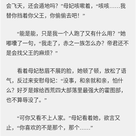
会飞天，还会遁地吗？”母妃咳嗽着，“咳咳……我
替你挡着你父王，你偷偷去吧！”
“能是能，只是我一个人跑了又有什么用？”她
嘟囔了一句，“我走了，赤之一族怎么办？帝君还不
是会找父王的麻烦？”
看着母妃愁眉不展的脸，她顿了顿，放松了语
气，反过来安慰母妃：“没事，和亲就和亲，怕什
么？好歹是嫁给西荒四大部落里最强大的霍图部，
也不算辱没了。”
“可你又看不上人家。”母妃看着她，欲言又
止，“你喜欢的不是那个，那个……”