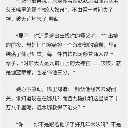
母妃不敢再说，只是搂着她默默流泪而她想着
父王嘴里的那个“鲛人奴隶”，不由得一时间失了
神，破天荒地忘了顶嘴。
“要不，你还是逃出去找你的师父吧。”在出嫁
的前夜，母妃悄悄塞给她一个沉甸甸的锦囊，里面
装满了体己细软，每一件首饰都足够普通人过上一
辈子，“时影大人是九嶷山上的大神官……咳咳，就
是伽蓝帝都，也忌讳他三分。”
她心下感动，嘴里却道：“师父他经常云游闭
关，谁知道现在在哪儿？而且九嶷山和这里隔了十
万八千里呢，远水哪救得了近火？”
“你……你不是跟着他学了好几年术法吗？不是