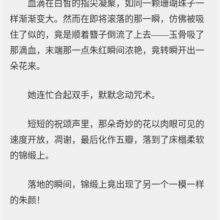
血滴在白皙的指尖凝聚，如同一颗珊瑚珠子一
样渐渐变大。然而在即将滚落的那一瞬，仿佛被吸
住了似的，竟是顺着簪子倒流了上去——玉骨吸了
那滴血，末端那一点朱红瞬间浓艳，竟转瞬开出一
朵花来。
她连忙合起双手，默默念动咒术。
短短的祝颂声里，那朵奇妙的花以肉眼可见的
速度开放，凋谢，最后化作五瓣，落到了床榻柔软
的锦缎上。
落地的瞬间，锦缎上竟出现了另一个一模一样
的朱颜！