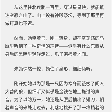
从这里往北疾驰一百里，穿过星星峡，就能抵
达空寂之山了。山上设有神殿祭坛，等到了那里再
做打算也不迟。
然而，她牵着马，刚一转身，却在空荡荡的马
厩里听到了一种奇怪的声音——似乎有什么东西从
身后的黑暗里轻轻走过，爪子磨擦着地面。
朱颜悚然一惊，顿住了身形，细细倾听。
刚开始她以为那是一只因为寒冬而饿极了闯入
大营的狼，但细听又似乎是金铁在地上拖过的声
音。为了以防万一，她还是从腰后抽出了短刀，朝
着声音的来处走过去，利落地挑开了那一堆挡着的