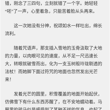
错，刚念了三四句，立刻就错了一个字。她轻轻
“呸”了一声，心里着急，只能苦着脸从头再来。
这一次她没有分神，祝颂如水一样吐出，绵长
流利。
随着咒语声，那支插入雪地的玉骨汲取了大地
的力量，以肉眼可见的速度，从不足一尺迅速长
大，转眼就破雪而出，化为一支玉树般玲珑剔透的
法杖！而她脚下面过符咒的地面也忽然发出光芒
来！
发着光芒的圆里，积雪覆盖的地面开始起伏，
仿佛雪下有什么东西苏醒了，在不安地蠕动着。马
厩里的骏马似是感受到了某种不祥的气息，也起了