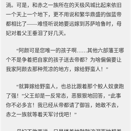
淌。可是，和赤之一族所在的天极风城比起来依旧
一个天上一个地下，更不用说和繁华鼎盛的伽蓝帝
都相比了——难怪听说她要远嫁到苏萨哈鲁时，母
妃对着父王垂泪了好几天。
“阿颜可是您唯一的孩子啊……其他六部藩王哪
个不是争着把自家的孩子送去帝都？为啥偏偏要让
我家阿颜去那种荒凉的地方，嫁给野蛮人！”
“就算嫁给野蛮人，也总比跟着那个鲛人奴隶跑
了强！”父王却是一反常态，恶狠狠地回答，“此事
你不必多言！我已经从帝都请了御旨，她敢不去，
赤之一族就等着天军讨伐吧！”