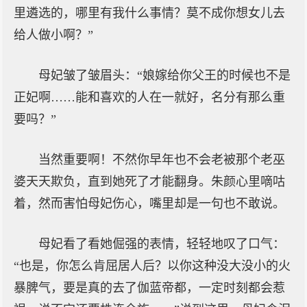
里遴选的，哪里有我什么事情？莫不成你想女儿去
给人做小啊？”
母妃皱了皱眉头：“娘嫁给你父王的时候也不是
正妃啊……能和喜欢的人在一就好，名分有那么重
要吗？”
当然重要啊！不然你早年也不会老被那个老巫
婆天天欺负，直到她死了才能翻身。朱颜心里嘀咕
着，然而害怕母妃伤心，嘴里却是一句也不敢说。
母妃看了看她倔强的表情，轻轻地叹了口气：
“也是，你怎么肯屈居人后？以你这种没大没小的火
暴脾气，要是真的去了伽蓝帝都，一定时刻都会惹