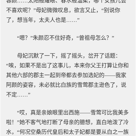
容颜……太阳般耀眼、春水般温柔，哪个女孩儿会
不喜欢呢？”母妃微微叹息，欲言又止，“别说你
了，想当年，太夫人也是……”
“嗯？”朱颜忍不住好奇，“曾祖母怎么？”
母妃沉默了一下，摇了摇头，岔开了话题：
“唉，如果不是出了这事儿，本来你父王打算让你和
其他六部的郡主一起到帝都去参加选妃的——我家
阿颜的姿容，未必就比白族的雪莺郡主逊色了，说
不定……”
“哎，真是亲娘眼里出西施——雪莺可比我美多
啦！”她不客气地打断了母亲的臆想，直白地泼了冷
水，“何况空桑历代皇后和太子妃都是要从白之一族