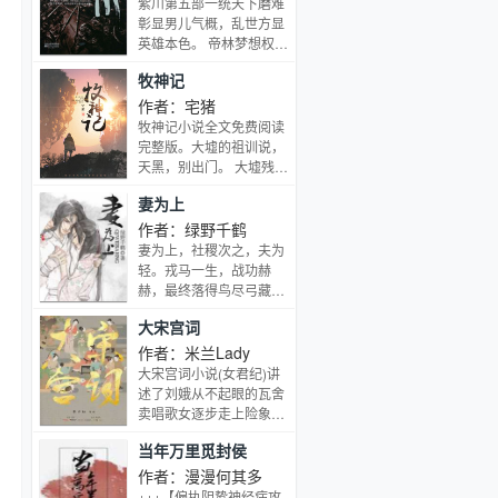
紫川第五部一统天下磨难
是篮球文（真的）。 一只
彰显男儿气概，乱世方显
小狼狗和他的训犬师哥
英雄本色。 帝林梦想权势
哥，在高中携手成长、闯
照亮人生，不惜弑君称
牧神记
祸与扶持。 踩篮球上的
霸；斯特林情深义重，人
吻，为爱剃的头，翻的
性得以映照光辉；紫川秀
作者：宅猪
墙，巷口拼过的架，原野
胸怀大局，不得不举兵讨
牧神记小说全文免费阅读
上的亲昵，都变作了那年
伐昔日情同手足的紫川三
完整版。大墟的祖训说，
的十七岁。 “我长大了，
杰，难道只能鱼死网破？
天黑，别出门。 大墟残老
就永远比你高了五厘米。
紫川秀人心所向，魔、
村的老弱病残们从江边捡
永远罩着你，也永远保护
妻为上
兽、人的煌煌帝国，在他
到了一个婴儿，取名秦
着你。”…
剑下应势而生…
牧，含辛茹苦将他养大。
作者：绿野千鹤
这一天夜幕降临，黑暗笼
妻为上，社稷次之，夫为
罩大墟，秦牧走出了家门
轻。戎马一生，战功赫
做个春风中荡漾的反派
赫，最终落得鸟尽弓藏；
吧！ 瞎子对他说。 秦牧
宠妾灭妻，枉为良人，最
大宋宫词
的反派之路，正在崛起！
后对他不离不弃的，只有
这个冷落了十几年的男
作者：米兰Lady
妻……重生一次，景韶决
大宋宫词小说(女君纪)讲
定洗心革面，重新做人，
述了刘娥从不起眼的瓦舍
不过……当抱着枕头站在
卖唱歌女逐步走上险象迭
房门外望天的时候，景韶
生的皇权巅峰，在北宋盛
当年万里觅封侯
握拳，本王一定要重振夫
世“天子与士大夫共天下”
纲！于是拍门道：“君
的男权社会中，她以“吕
作者：漫漫何其多
清，我知道错了，让我进
武之才，国母之风”建立
+++【偏执阴鸷神经病攻