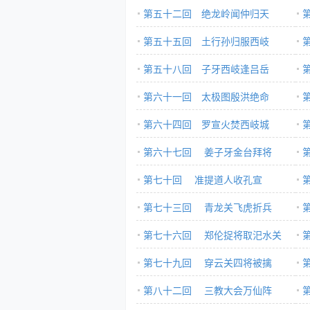
第五十二回 绝龙岭闻仲归天
第五十五回 土行孙归服西岐
第五十八回 子牙西岐逢吕岳
第六十一回 太极图殷洪绝命
第六十四回 罗宣火焚西岐城
第六十七回 姜子牙金台拜将
第七十回 准提道人收孔宣
第七十三回 青龙关飞虎折兵
第七十六回 郑伦捉将取汜水关
第七十九回 穿云关四将被擒
第八十二回 三教大会万仙阵