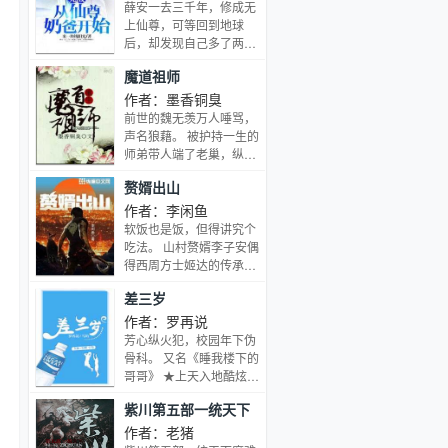
眼辉煌。人也是如此。人
少女云浅月和温文尔雅的
薛安一去三千年，修成无
的龙门就在于化身牧龙
腹黑世子容景之间深情不
上仙尊，可等回到地球
师。四处找寻那些即将化
悔的旷世情缘的故事。皎
后，却发现自己多了两个
龙的小幼灵，将它们驯养
若云间月原著小说是什
双胞胎女儿。 粑粑，这条
成当世无双的龙王！牧龙
魔道祖师
么？
龙味道不好吃啊！ 哦，这
师免费无弹窗在哪里看？
条祖龙活的年头太久了，
作者：墨香铜臭
肉有点柴，下次咱们吃一
前世的魏无羡万人唾骂，
万年以内的小龙。 某条从
声名狼藉。 被护持一生的
宇宙开始就存在的巨龙躺
师弟带人端了老巢，纵横
在地上瑟瑟发抖中。 粑
一世，死无全尸。 曾掀起
赘婿出山
粑，你和别的仙帝奶爸什
腥风血雨的一代魔道祖
么的，谁厉害啊？ 薛安一
师，重生成了一个……脑
作者：李闲鱼
笑，没有谁能抵挡的住薛
残。还特么是个人人喊打
软饭也是饭，但得讲究个
安一拳。 如果有！ 那就
的断袖脑残！ 我见诸君多
吃法。 山村赘婿李子安偶
两拳！ 女儿，我会让你们
有病，料诸君见我应如
得西周方士姬达的传承，
成为全世界，不，全宇宙
是。 但修鬼道不修仙，任
大惰随身炉傍身，医、
最幸福的公主！而且是两
差三岁
你千军万马，十方恶霸，
卜、星、相样样精通，要
个！
九州奇侠，高岭之花，但
风得龙卷，要雨发大水。
作者：罗再说
凡化为一抔黄土，统统收
他吃软饭，那姿势讲究可
芳心纵火犯，校园年下伪
归旗下，为我所用，供我
就大了。
骨科。 又名《睡我楼下的
驱策！
哥哥》 ★上天入地酷炫小
狼狗攻 × 专治各种不服高
紫川第五部一统天下
冷闷骚受。 ★年下，校
园，互相养成，双向暗
作者：老猪
恋。 ★攻受视角对等，不