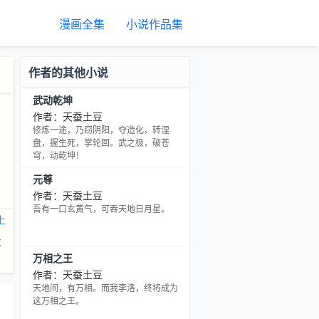
漫画全集
小说作品集
作者的其他小说
武动乾坤
作者：天蚕土豆
。
修炼一途，乃窃阴阳，夺造化，转涅
盘，握生死，掌轮回。武之极，破苍
穹，动乾坤！
元尊
作者：天蚕土豆
吾有一口玄黄气，可吞天地日月星。
上
大
万相之王
作者：天蚕土豆
天地间，有万相。而我李洛，终将成为
这万相之王。