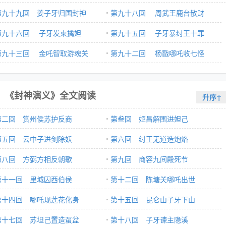
第九十九回 姜子牙归国封神
第九十八回 周武王鹿台散财
第九十六回 子牙发柬擒妲
第九十五回 子牙暴纣王十罪
第九十三回 金吒智取游魂关
第九十二回 杨戬哪吒收七怪
《封神演义》全文阅读
升序↑
第二回 赏州侯苏护反商
第叁回 姬昌解围进妲己
第五回 云中子进剑除妖
第六回 纣王无道造炮烙
第八回 方弼方相反朝歌
第九回 商容九间殿死节
第十一回 里城囚西伯侯
第十二回 陈塘关哪吒出世
第十四回 哪吒现莲花化身
第十五回 昆仑山子牙下山
第十七回 苏坦己置造虿盆
第十八回 子牙谏主隐溪