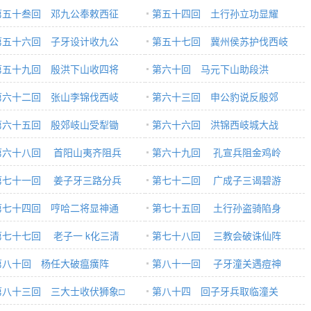
第五十叁回 邓九公奉敕西征
第五十四回 土行孙立功显耀
第五十六回 子牙设计收九公
第五十七回 冀州侯苏护伐西岐
第五十九回 殷洪下山收四将
第六十回 马元下山助段洪
第六十二回 张山李锦伐西岐
第六十三回 申公豹说反殷郊
第六十五回 殷郊岐山受犁锄
第六十六回 洪锦西岐城大战
第六十八回 首阳山夷齐阻兵
第六十九回 孔宣兵阻金鸡岭
第七十一回 姜子牙三路分兵
第七十二回 广成子三谒碧游
第七十四回 哼哈二将显神通
第七十五回 土行孙盗骑陷身
第七十七回 老子一 k化三清
第七十八回 三教会破诛仙阵
第八十回 杨任大破瘟癀阵
第八十一回 子牙潼关遇痘神
第八十三回 三大士收伏狮象□
第八十四 回子牙兵取临潼关