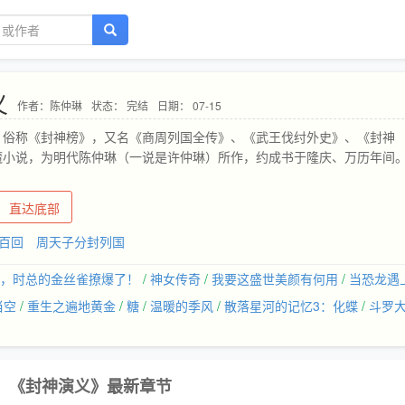
义
作者：陈仲琳
状态： 完结
日期： 07-15
，俗称《封神榜》，又名《商周列国全传》、《武王伐纣外史》、《封神
魔小说，为明代陈仲琳（一说是许仲琳）所作，约成书于隆庆、万历年间
。
直达底部
百回 周天子分封列国
，时总的金丝雀撩爆了！
/
神女传奇
/
我要这盛世美颜有何用
/
当恐龙遇
当空
/
重生之遍地黄金
/
糖
/
温暖的季风
/
散落星河的记忆3：化蝶
/
斗罗
《封神演义》最新章节