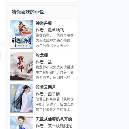
猜你喜欢的小说
神道丹尊
作者：孤单地飞
绝世强者、一代丹帝凌寒
为追求成神之路而殒落，
万年后携《不灭天经》重
生于同名少年，从此风云
牧龙师
涌动，与当世无数天才争
锋，重启传奇之路，万古
作者：乱
诸天我最强！
牧龙师小说免费阅读讲述
主角祝明朗年少时是一名
牧龙强者，后因自己的白
苍龙一夜之间退化，泯然
皎若云间月
众人。青年时路遇强盗沦
落乞丐，机缘巧合下与女
作者：西子情
武神黎云姿发生关系，并
皎若云间月原著《纨绔世
被其引荐到驯龙学院。这
子妃》讲述了一位国安局
片大陆上任何生灵都有几
最年轻最具才华的女上
率化龙。传言每个生命都
将，牺牲后穿越到天圣皇
无敌从仙尊奶爸开始
有自己的一道龙门，跃过
朝云王府，成为云王府嫡
之后，宛如苍穹日月，耀
女，变成腹有乾坤的纨绔
作者：来一块钱阳光