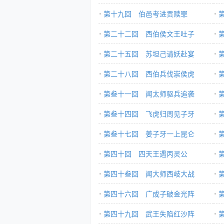
第十九回 伯邑考进贡赎罪
第二十二回 西伯侯文王吐子
第二十五回 苏坦己请妖赴宴
第二十八回 西伯兵伐崇侯虎
第叁十一回 闻太师驱兵追袭
第叁十四回 飞虎归周见子牙
第叁十七回 姜子牙一上昆仑
第四十回 四天王遇丙灵公
第四十叁回 闻大师西岐大战
第四十六回 广成子破金光阵
第四十九回 武王失陷红沙阵