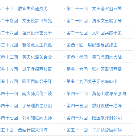
第二十回 散宜生私通费尤
第二十一回 文王夸官逃五关
第二十叁回 文王夜梦飞熊兆
第二十四回 渭水文王聘子牙
第二十六回 坦己设计害比干
第二十七回 太师回兵陈十策
第二十九回 斩侯虎文王托孤
第叁十回 周纪激反武成王
第叁十二回 黄天化潼关会父
第叁十叁回 黄飞虎泗水大战
第叁十五回 晁田兵探西岐事
第叁十六回 张桂芳奉诏西征
第叁十八回 四圣西岐会子牙
第叁十九回姜子牙冰冻岐山
第四十一回 闻太师兵伐西岐
第四十二回 黄花山收邓辛张陶
第四十四回 子牙魂游昆仑山
第四十五回 燃灯议破十绝阵
第四十七回 公明辅佐闻太师
第四十八回 陆压献计射公明
第五十回 叁姑计摆天河阵
第五十一回 子牙劫营破闻仲