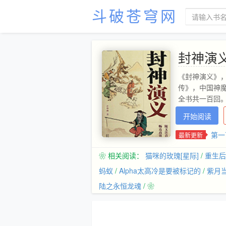
斗破苍穹网
封神演
《封神演义》
传》，中国神
全书共一百回
开始阅读
第一
最新更新
❀ 相关阅读：
猫咪的玫瑰[星际]
/
重生后
蚂蚁
/
Alpha太高冷是要被标记的
/
紫月
陆之永恒龙魂
/ ❀