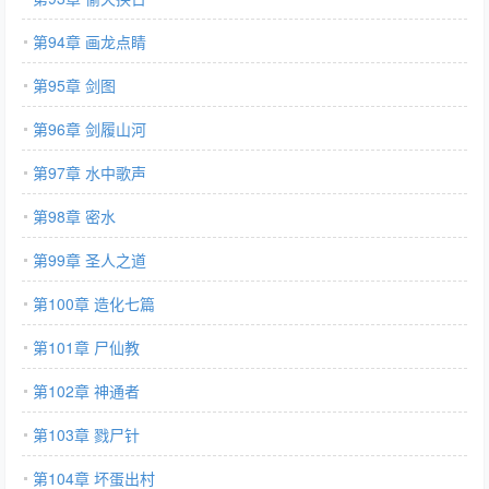
第94章 画龙点睛
第95章 剑图
第96章 剑履山河
第97章 水中歌声
第98章 密水
第99章 圣人之道
第100章 造化七篇
第101章 尸仙教
第102章 神通者
第103章 戮尸针
第104章 坏蛋出村