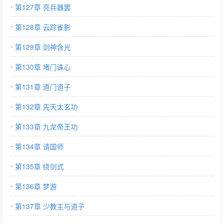
第127章 亮兵器罢
第128章 云踪雀影
第129章 剑神含光
第130章 堵门诛心
第131章 道门道子
第132章 先天太玄功
第133章 九龙帝王功
第134章 请国师
第135章 绕剑式
第136章 梦游
第137章 少教主与道子