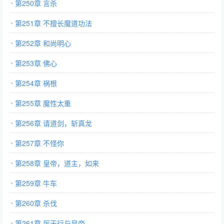
第250章 言杀
第251章 不擅长魔道功法
第252章 和尚明心
第253章 佛心
第254章 祸根
第255章 魔性太重
第256章 请道剑，斩真龙
第257章 不怪你
第258章 皇帝，道主，如来
第259章 牛车
第260章 杀伐
第261章 厉天行与皇帝