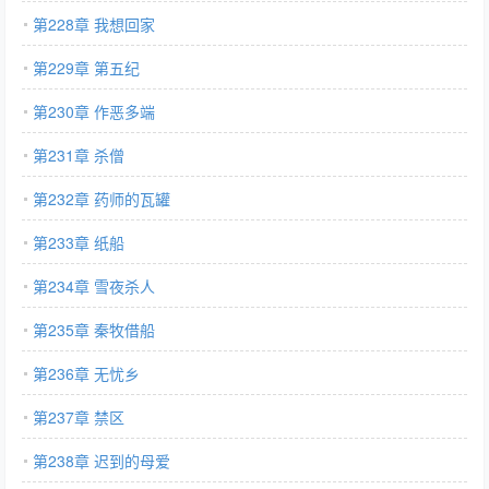
第228章 我想回家
第229章 第五纪
第230章 作恶多端
第231章 杀僧
第232章 药师的瓦罐
第233章 纸船
第234章 雪夜杀人
第235章 秦牧借船
第236章 无忧乡
第237章 禁区
第238章 迟到的母爱