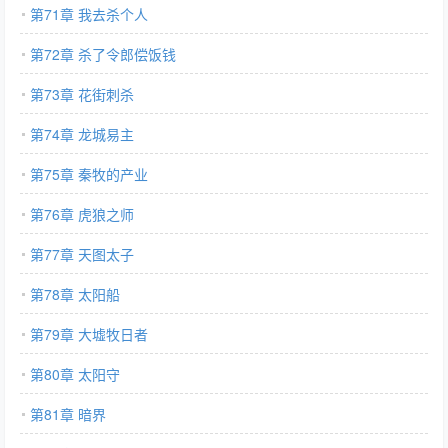
第71章 我去杀个人
第72章 杀了令郎偿饭钱
第73章 花街刺杀
第74章 龙城易主
第75章 秦牧的产业
第76章 虎狼之师
第77章 天图太子
第78章 太阳船
第79章 大墟牧日者
第80章 太阳守
第81章 暗界