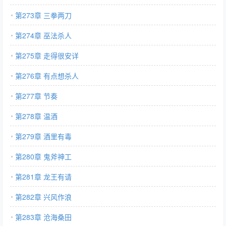
第273章 三拳两刀
第274章 巫法杀人
第275章 走得很安详
第276章 有点想杀人
第277章 节奏
第278章 温酒
第279章 酒里有毒
第280章 鬼斧神工
第281章 龙王有请
第282章 兴风作浪
第283章 沧海桑田