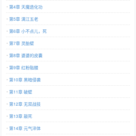
第4章 天魔造化功
第5章 漓江五老
第6章 小不点儿，死
第7章 灵胎壁
第8章 婆婆的皮囊
第9章 红粉骷髅
第10章 黑暗侵袭
第11章 破壁
第12章 无双战技
第13章 敲死
第14章 元气淬体