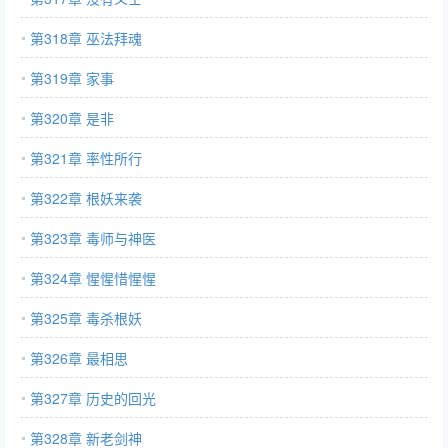
第318章 巫法拜魂
第319章 家事
第320章 是非
第321章 率性所行
第322章 根妖来袭
第323章 毒师与神医
第324章 惺惺惜惺惺
第325章 毒杀根妖
第326章 最相思
第327章 历史的回光
第328章 新老剑神