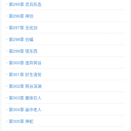
第295章 灵兵形态
第296章 神剑
第297章 无忧剑
第298章 白蝠
第299章 怪东西
第300章 诡异冥谷
第301章 好生清贫
第302章 冥谷深渊
第303章 霸体巨人
第304章 画中老人
第305章 神蛇