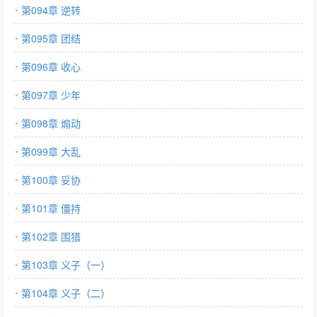
第094章 逆转
第095章 团结
第096章 收心
第097章 少年
第098章 煽动
第099章 大乱
第100章 妥协
第101章 僵持
第102章 围猎
第103章 义子（一）
第104章 义子（二）