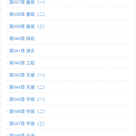
第037章 屠城（一）
第038章 屠城（二）
第039章 屠城（三）
第040章 棋局
第041章 谏言
第042章 工程
第043章 东塘（一）
第044章 东塘（二）
第045章 夺城（一）
第046章 夺城（二）
第047章 夺城（三）
第048章 余波