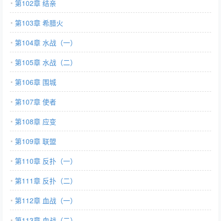
第102章 结亲
第103章 希腊火
第104章 水战（一）
第105章 水战（二）
第106章 围城
第107章 使者
第108章 应变
第109章 联盟
第110章 反扑（一）
第111章 反扑（二）
第112章 血战（一）
第113章 血战（二）