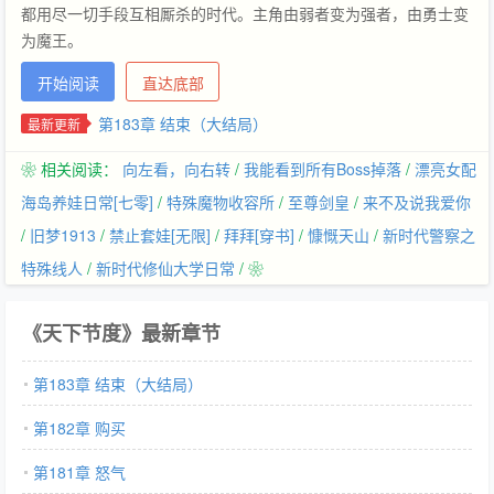
都用尽一切手段互相厮杀的时代。主角由弱者变为强者，由勇士变
为魔王。
开始阅读
直达底部
第183章 结束（大结局）
最新更新
❀ 相关阅读：
向左看，向右转
/
我能看到所有Boss掉落
/
漂亮女配
海岛养娃日常[七零]
/
特殊魔物收容所
/
至尊剑皇
/
来不及说我爱你
/
旧梦1913
/
禁止套娃[无限]
/
拜拜[穿书]
/
慷慨天山
/
新时代警察之
特殊线人
/
新时代修仙大学日常
/ ❀
《天下节度》最新章节
第183章 结束（大结局）
第182章 购买
第181章 怒气