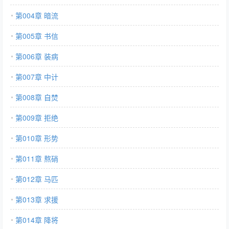
第004章 暗流
第005章 书信
第006章 装病
第007章 中计
第008章 自焚
第009章 拒绝
第010章 形势
第011章 熬硝
第012章 马匹
第013章 求援
第014章 降将