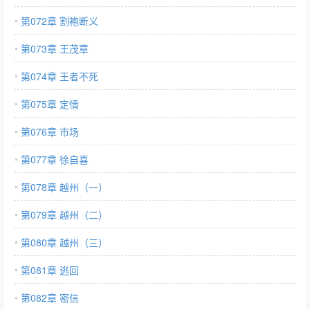
第072章 割袍断义
第073章 王茂章
第074章 王者不死
第075章 定情
第076章 市场
第077章 徐自喜
第078章 越州（一）
第079章 越州（二）
第080章 越州（三）
第081章 逃回
第082章 密信