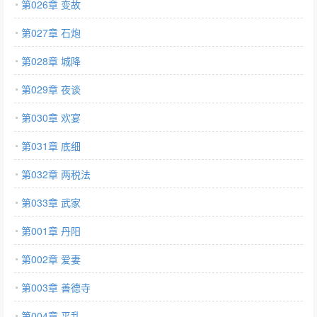
第026章 变故
第027章 石炮
第028章 城降
第029章 夜谈
第030章 欢宴
第031章 底细
第032章 两税法
第033章 武家
第001章 丹阳
第002章 爱妻
第003章 善德寺
第004章 平乱