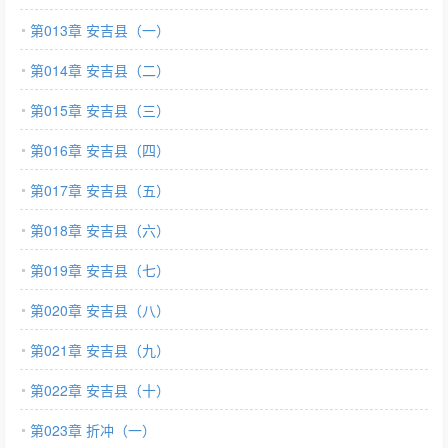
第013章 安吉县（一）
第014章 安吉县（二）
第015章 安吉县（三）
第016章 安吉县（四）
第017章 安吉县（五）
第018章 安吉县（六）
第019章 安吉县（七）
第020章 安吉县（八）
第021章 安吉县（九）
第022章 安吉县（十）
第023章 折冲（一）