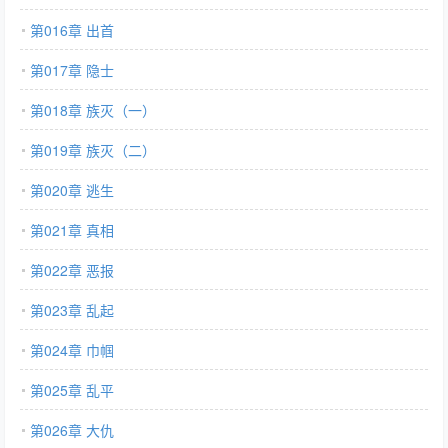
第016章 出首
第017章 隐士
第018章 族灭（一）
第019章 族灭（二）
第020章 逃生
第021章 真相
第022章 恶报
第023章 乱起
第024章 巾帼
第025章 乱平
第026章 大仇