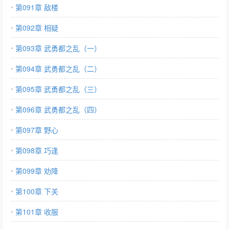
第091章 敌楼
第092章 相疑
第093章 武勇都之乱（一）
第094章 武勇都之乱（二）
第095章 武勇都之乱（三）
第096章 武勇都之乱（四）
第097章 野心
第098章 巧逢
第099章 劝降
第100章 下关
第101章 收服