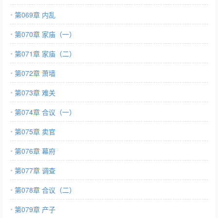
第069章 内乱
第070章 家庙（一）
第071章 家庙（二）
第072章 萧墙
第073章 难关
第074章 合议（一）
第075章 卖官
第076章 幕府
第077章 调查
第078章 合议（二）
第079章 产子