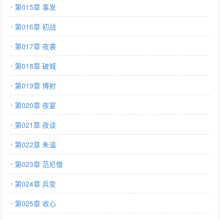
第015章 事发
第016章 初战
第017章 夜袭
第018章 破城
第019章 博射
第020章 夜宴
第021章 夜谈
第022章 朱温
第023章 范尼僧
第024章 兵变
第025章 收心