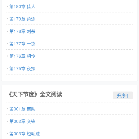
第180章 佳人
第179章 角逐
第178章 刺杀
第177章 一掷
第176章 相怜
第175章 夜探
《天下节度》全文阅读
升序↑
第001章 商队
第002章 交锋
第003章 短毛贼