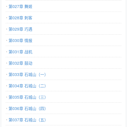
第027章 舞姬
第028章 刺客
第029章 巧遇
第030章 情报
第031章 战机
第032章 鼓动
第033章 石城山（一）
第034章 石城山（二）
第035章 石城山（三）
第036章 石城山（四）
第037章 石城山（五）