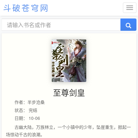
斗破苍穹网
至尊剑皇
作者：半步沧桑
状态： 完结
日期： 10-06
古幽大陆，万族林立，一个小镇中的少年，坠崖重生，掀起一
场惊动千古的浪潮。