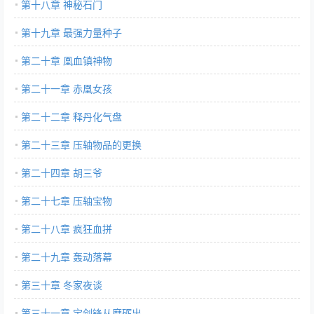
第十八章 神秘石门
第十九章 最强力量种子
第二十章 凰血镇神物
第二十一章 赤凰女孩
第二十二章 释丹化气盘
第二十三章 压轴物品的更换
第二十四章 胡三爷
第二十七章 压轴宝物
第二十八章 疯狂血拼
第二十九章 轰动落幕
第三十章 冬家夜谈
第三十一章 宝剑锋从磨砺出