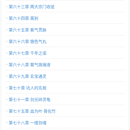
第六十三章 两大宗门收徒
第六十四章 离别
第六十五章 紫气贯脉
第六十六章 银色气丸
第六十七章 千年之诺
第六十八章 聚气琉璃液
第六十九章 玄宝通灵
第七十章 坑人的先祖
第七十一章 剑光碎灵龟
第七十五章 血为叶·骨化竹
第七十八章 一缕剑魂