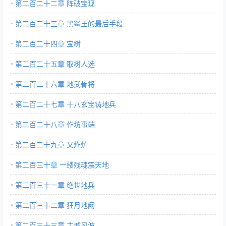
第二百二十二章 阵破宝现
第二百二十三章 黑鲨王的最后手段
第二百二十四章 宝树
第二百二十五章 取树人选
第二百二十六章 地武骨将
第二百二十七章 十八玄宝铸地兵
第二百二十八章 作坊事端
第二百二十九章 又炸炉
第二百三十章 一缕残魂震天地
第二百三十一章 绝世地兵
第二百三十二章 狂月地阙
第二百三十三章 主城风波