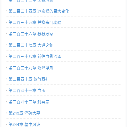
第二百三十四章 冰焱峰的巨大变化
第二百三十五章 兑换宗门功勋
第二百三十六章 狠狠败家
第二百三十七章 大道之剑
第二百三十八章 前往血骨沼泽
第二百三十九章 沼泽浮舟
第二百四十章 敛气藏神
第二百四十一章 血玉
第二百四十二章 封冥宗
第243章 浮碑大墓
第244章 墓中风波