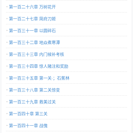
第一百二十六章 万树花开
第一百二十七章 简府刀姬
第一百三十一章 以圆碎石
第一百三十二章 地焱煮寒潭
第一百三十三章 内门候补考核
第一百三十四章 惊人赌注和奖励
第一百三十五章 第一关·；石蕉林
第一百三十八章 第二关惊变
第一百三十九章 救美过关
第一百四十章 第三关
第一百四十一章 战傀