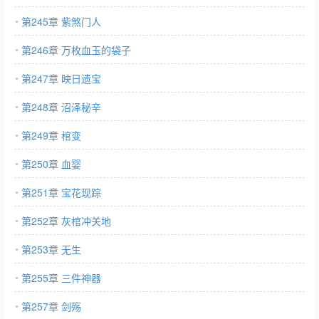
第245章 紫煞门人
第246章 万枚血玉的袋子
第247章 映日遗宝
第248章 沼泽秘辛
第249章 棺变
第250章 血婴
第251章 宝花现踪
第252章 灰棺冲关地
第253章 无生
第255章 三件神器
第257章 剑殇