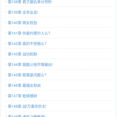
第138章 君子报仇争分夺秒
第139章 全军出击!
第140章 两女较劲
第141章 你是约德尔人么?
第142章 真的不挖她么?
第143章 战功机制
第144章 我能让他尽情输出!
第145章 距离是问题么?
第146章 最强女和尚
第147章 蚍蜉撼树
第148章 战!万毒宗宗主!
第149章 通天之眼触发!