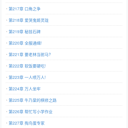
第217章 口角之争
第218章 爱哭鬼姬灵珑
第219章 秘技石碑
第220章 全服通缉!
第221章 要老林当驸马?
第222章 软饭要硬吃!
第223章 一人喷万人!
第224章 万人坐牢
第225章 牛乃棠的棋修之路
第226章 帮忙写小学作业
第227章 掏鸟蛋专家