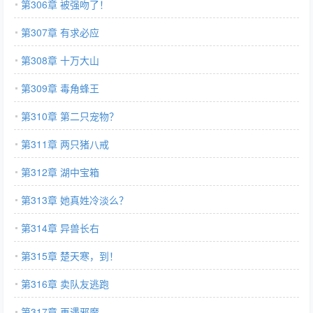
第306章 被强吻了！
第307章 有求必应
第308章 十万大山
第309章 毒角蜂王
第310章 第二只宠物？
第311章 两只猪八戒
第312章 湖中宝箱
第313章 她真姓冷淡么？
第314章 异兽长右
第315章 楚天寒，到！
第316章 卖队友逃跑
第317章 再遇邪魔