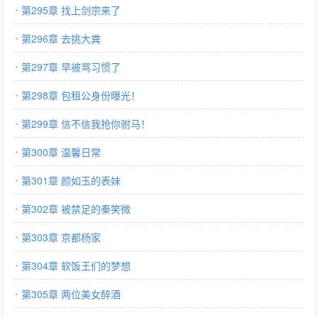
第295章 找上剑宗来了
第296章 去挑大粪
第297章 早被骂习惯了
第298章 包租公身份曝光！
第299章 信不信我抢你驸马！
第300章 温馨日常
第301章 颜如玉的表妹
第302章 被禁足的秦笑微
第303章 京都杨家
第304章 软饭王们的梦想
第305章 两位美女醉酒