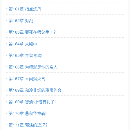
第161章 指点炼丹
第162章 对战
第163章 要死在师父手上?
第164章 大殿中
第165章 异兽青鸾!
第166章 为师就是你的亲人
第167章 人间烟火气
第169章 和冷非烟的甜蜜约会
第169章 智清:小僧有礼了!
第170章 悲秋华章斩!
第171章 郭洁的近况?