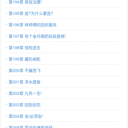
第194章 炼狱当康!
第195章 逃?为什么要逃?
第196章 林师傅的刮痧服务
第197章 有个金丹期奶妈就是爽!
第198章 惊险逃生
第199章 藏形纳影
第200章 不翼而飞
第201章 浑水摸鱼
第202章 九死一生!
第203章 回到剑宗
第204章 会!必须会!
第205章 雷龙的魂冢收获