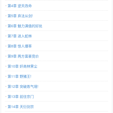
第4章 逆天改命
第5章 弃法从剑!
第6章 魅力满值的好处
第7章 进入蛇林
第8章 惊人爆率
第9章 两方富豪竞价
第10章 奸商林霁尘
第11章 野猪王!
第12章 突破炼气境!
第13章 前往宗门
第14章 天衍剑宗