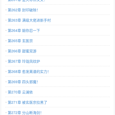
第262章 封印破除！
第263章 满级大佬进新手村
第264章 姐你忍一下
第265章 玄医宗
第266章 甜蜜双游
第267章 玲珑凤纹炉
第268章 愈发离谱的实力！
第269章 四头邪魔！
第270章 云澜依
第271章 被玄医宗拉黑了
第272章 分山断海剑！