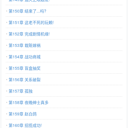
第150章 结束了...吗?
第151章 这老不死的玩赖!
第152章 完成剧情机缘!
第153章 栽赃嫁祸
第154章 战功商城
第155章 盲盒抽奖
第156章 关系破裂
第157章 孤独
第158章 夜晚绅士真多
第159章 赵白鸽
第160章 招揽成功!