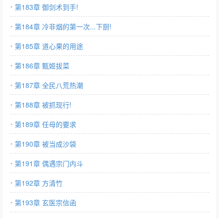
第183章 御剑术到手!
第184章 冷非烟的第一次...下厨!
第185章 道心果的用途
第186章 甄姬拔菜
第187章 全民八荒热潮
第188章 被抓现行!
第189章 任母的要求
第190章 被当成沙袋
第191章 偶遇宗门内斗
第192章 方清竹
第193章 玄医宗信函