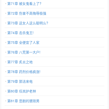
第71章 被女鬼看上了?
第72章 伤害不高侮辱极强
第73章 这女人这么聪明么?
第74章 击杀鬼王!
第75章 全便宜了人家
第76章 八荒第一大户!
第77章 炙炎之地
第78章 药剂价格疯涨!
第79章 郭洁来电
第80章 任岚护老林
第81章 悲剧的猥琐男