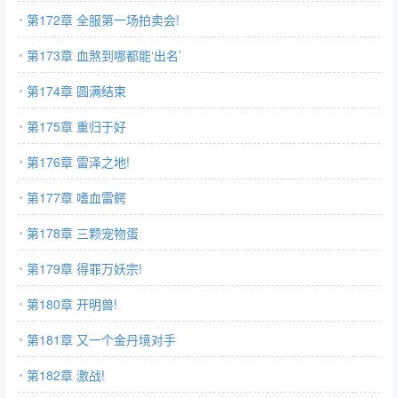
第172章 全服第一场拍卖会!
第173章 血煞到哪都能‘出名’
第174章 圆满结束
第175章 重归于好
第176章 雷泽之地!
第177章 嗜血雷鳄
第178章 三颗宠物蛋
第179章 得罪万妖宗!
第180章 开明兽!
第181章 又一个金丹境对手
第182章 激战!