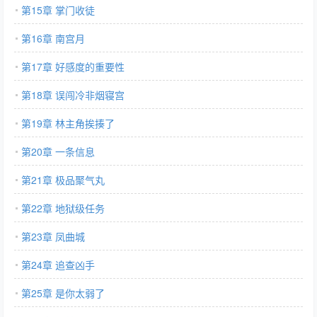
第15章 掌门收徒
第16章 南宫月
第17章 好感度的重要性
第18章 误闯冷非烟寝宫
第19章 林主角挨揍了
第20章 一条信息
第21章 极品聚气丸
第22章 地狱级任务
第23章 凤曲城
第24章 追查凶手
第25章 是你太弱了