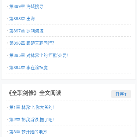
第899章 海域搜寻
第898章 出海
第897章 罗刹海域
第896章 跟楚天寒同行？
第895章 对林霁尘的‘严酷’处罚！
第894章 李在淦神魔
《全职剑修》全文阅读
升序↑
第1章 林霁尘,你大爷的!
第2章 把我当铁,撸了吧!
第3章 梦开始的地方