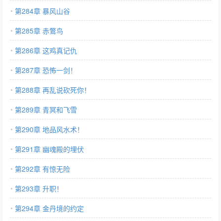
第284章 暴风山谷
第285章 赤鷩鸟
第286章 这鸡真记仇
第287章 恐怖一剑！
第288章 再乱说砍死你！
第289章 青冥和飞雪
第290章 地品风水术！
第291章 幽魂殿的埋伏
第292章 有惊无险
第293章 升职！
第294章 金丹境的约定