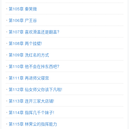
第105章 秦笑微
第106章 尸王谷
第107章 喜欢滑盖还是翻盖?
第108章 两个挂壁!
第109章 洗红名的方式
第110章 他不会在挊东西吧?
第111章 再进师父寝宫
第112章 仙女师父你该下凡啦!
第113章 连开三家大店铺!
第114章 指挥几千个妹子!
第115章 林霁尘的指挥能力