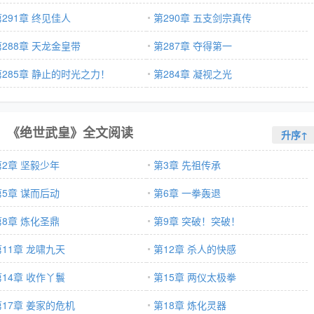
第291章 终见佳人
第290章 五支剑宗真传
第288章 天龙金皇带
第287章 夺得第一
第285章 静止的时光之力！
第284章 凝视之光
《绝世武皇》全文阅读
升序↑
第2章 坚毅少年
第3章 先祖传承
第5章 谋而后动
第6章 一拳轰退
第8章 炼化圣鼎
第9章 突破！突破！
第11章 龙啸九天
第12章 杀人的快感
第14章 收作丫鬟
第15章 两仪太极拳
第17章 姜家的危机
第18章 炼化灵器