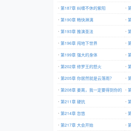
第187章 纠缠不休的紫阳
第190章 畅快淋漓
第193章 推演圣法
第196章 闯地下世界
第199章 强大的身体
第202章 修罗王的怒火
第205章 你居然就是云落雨？
第208章 姜离，我一定要得到你的
芳心
第211章 硬抗
第214章 忽悠
第217章 大会开始
第