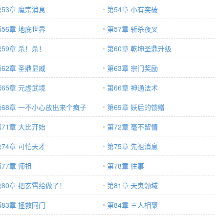
第53章 魔宗消息
第54章 小有突破
第56章 地底世界
第57章 斩杀夜叉
第59章 杀！杀！
第60章 乾坤圣鼎升级
第62章 圣鼎显威
第63章 宗门奖励
第65章 元虚武境
第66章 神通法术
第68章 一不小心放出来个疯子
第69章 妖后的馈赠
第71章 大比开始
第72章 毫不留情
第74章 可怕天才
第75章 先祖消息
77章 师祖
第78章 往事
第80章 把玄霄给做了！
第81章 天鬼领域
第83章 拯救同门
第84章 三人相聚