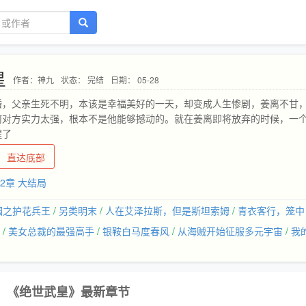
皇
作者：神九
状态： 完结
日期： 05-28
婚，父亲生死不明，本该是幸福美好的一天，却变成人生惨剧，姜离不甘
何对方实力太强，根本不是他能够撼动的。就在姜离即将放弃的时候，一
醒了
直达底部
92章 大结局
园之护花兵王
/
另类明末
/
人在艾泽拉斯，但是斯坦索姆
/
青衣客行，笼中
/
美女总裁的最强高手
/
银鞍白马度春风
/
从海贼开始征服多元宇宙
/
我
《绝世武皇》最新章节