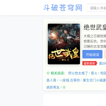
斗破苍穹网
绝世武
大婚之日被抢
想要反抗，奈
沉睡的古宝觉
开始阅读
第2
最新更新
❀ 相关阅读：
师父他太难了
/
惹火
/
校
美人骨
/
一座城,在等你
/
重生农门小福妻
病娇男友
/ ❀