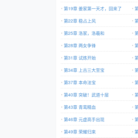
第19章 姜家第一天才，回来了
第22章 稳占上风
第25章 洛家，洛羲和
第28章 两女争锋
第31章 试炼开始
第34章 上古三大至宝
第37章 本命法宝
第40章 突破！武道十层
第43章 青鸾精血
第46章 元虚高手出现
第
第49章 荣耀归来