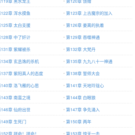
第119章 黑水龙王
第120章 馈赠
第122章 浑水摸鱼
第123章 上古魔宗的加入
第125章 太白支援
第126章 姜离的执着
第128章 中了奸计
第129章 吞噬神通
第131章 紫耀被杀
第132章 大梵丹
第134章 玄丞逸的杀机
第135章 九九八十一神通
第137章 紫阳真人的态度
第138章 誓师大会
第140章 洛飞雁的心思
第141章 天地玲珑心
第143章 南蛮之境
第144章 白眼狼
第146章 仙府出世
第147章 争先涌入
149章 生死门
第150章 两年
第152章 拼命！拼命！
第153章 惊天一击