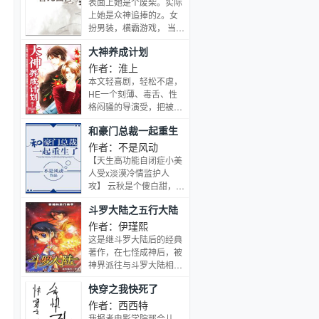
表面上她是个废柴。实际
悯：……
抚摸你，声音渴望企及
上她是众神追捧的z。女
你，最初的爱渴望走进最
扮男装，横霸游戏， 当人
后的梦里。世界上有两种
们知道“他”是女生时，全
大神养成计划
人，一种是被背叛的，一
民沸腾了！ 薄九：“秦大
种是背叛的。男人永远不
神，有女朋友吗？” 秦漠
作者：淮上
懂，女人说分手是为了挽
放下笔记本：“没有。” 薄
本文轻喜剧，轻松不虐，
留，所以，他们都认为自
九低声开撩：“那么从现
HE一个刻薄、毒舌、性
己是前一种。每个人有两
在开始你有了，就是
格闷骚的导演受，把被他
次恋爱，最初的爱用来伤
我。” （重生爽宠文，女
潜规则了的忠犬小攻□成
害，最后的爱用来成熟，
和豪门总裁一起重生
主薄九，男主秦漠。） 自
巨星的故事本文源自于作
N年后回首，为仍然相信
定义标签：宠文 废柴流
了
者一直以来的怨念：为啥
作者：不是风动
爱情的人们，记录的爱情
总裁 扮猪吃虎 豪门
被潜规则的都是小受，就
【天生高功能自闭症小美
纪念物。作者的话——
不能有一个又毒舌又高高
人受x淡漠冷情监护人
在上的美人受，把勤勤恳
攻】 云秋是个傻白甜，漂
恳的忠犬小攻给潜规则掉
亮乖巧，从小听萧问水的
斗罗大陆之五行大陆
吗？然后成了大神的小攻
话。 听他的话在家等他，
还像没成名时一样，花心
听他的话被他标记，最后
作者：伊瑾熙
又毒舌的导演受跟女王一
怀了他的孩子，病床前等
这是继斗罗大陆后的经典
般招摇过市，小攻就像忠
不来一个人来送他。 重生
著作，在七怪成神后，被
心耿耿的卷毛大狗一样，
回这一年，云秋想要给自
神界派往与斗罗大陆相平
摇着尾巴跟在后边当小
己换个监护人。 搬离萧
行的五行大陆。在这里，
弟………
快穿之我快死了
家，学会独立生活，跟他
没有斗气，没有魔法，只
离婚。 新搬的楼层失火，
有和斗罗大陆相仿的武
作者：西西特
也能迅速带着东西逃出
魂。只不过魂力差的也不
我报考电影学院那会儿，