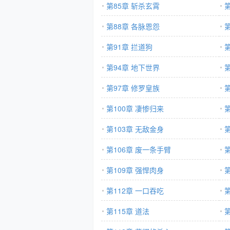
第85章 斩杀玄霄
第88章 各脉恩怨
第91章 拦道狗
第94章 地下世界
第97章 修罗皇族
第
第100章 凄惨归来
第103章 无敌金身
第106章 废一条手臂
第109章 强悍肉身
第112章 一口吞吃
第115章 道法