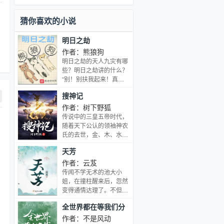
猜你喜欢的小说
明日之劫
作者：熊狼狗
明日之劫的天人九灾有哪
些？明日之劫讲的什么？
“别！别扶我起来！真
的，我真的要躺着才学习
搜神记
效率高！这叫学习习惯！
我没有睡觉！”懒乃是人
作者：树下野狐
类之天性，但如果人人都
传说中的三皇五帝时代，
能化懒为宝，便可佑我人
随着天下公认的领袖神农
族，万世奋进。（原书名
氏的去世，金、木、水、
《躺着就变强了》）…
火、土，五族群雄开始蠢
天芳
蠢欲动。就在这波涛暗涌
的蛮荒年代，几位少年横
作者：云芨
空出世，龙神太子拓拔
传闻不学无术的池大小
野、蚩尤、未来黄帝姬远
姐，在撞柱醒来后，忽然
玄、未来炎帝在机缘巧合
变得通情达理了。不但琴
下开始了一段惊心动魄的
棋书画，样样皆精，而且
全世界都在等我们分
传奇历程。 长篇神话奇幻
诗书礼仪，处处出众。
小说《搜神记》，带你进
手
作者：不是风动