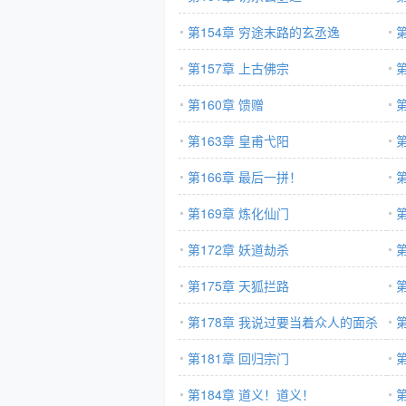
第154章 穷途末路的玄丞逸
第
第157章 上古佛宗
第160章 馈赠
第
第163章 皇甫弋阳
第166章 最后一拼！
第169章 炼化仙门
第172章 妖道劫杀
第175章 天狐拦路
第178章 我说过要当着众人的面杀
你
第181章 回归宗门
第184章 道义！道义！