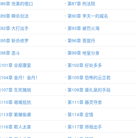
第86章 完美的借口
第87章 刑法院
第89章 瞬杀剑法
第90章 李天一的威名
第92章 大打出手
第93章 被罚火海
第95章 斩杀修罗
第96章 菩提丹
98章 恶斗
第99章 地皇分身
第101章 全部康复
第102章 好处多多
第104章 金丹！金丹！
第105章 恐怖的云芷若
第107章 生死赌局
第108章 唐礼泉的手段
第110章 艰难抵抗
第111章 器灵夺舍
第113章 紫耀偷袭
第114章 定情
第116章 欺人太甚
第117章 师祖出手