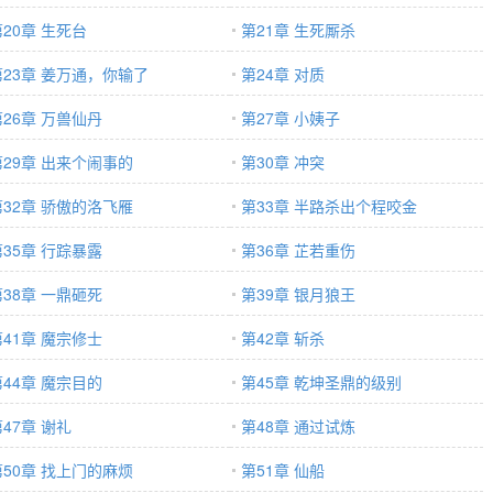
第20章 生死台
第21章 生死厮杀
第23章 姜万通，你输了
第24章 对质
第26章 万兽仙丹
第27章 小姨子
第29章 出来个闹事的
第30章 冲突
第32章 骄傲的洛飞雁
第33章 半路杀出个程咬金
第35章 行踪暴露
第36章 芷若重伤
第38章 一鼎砸死
第39章 银月狼王
第41章 魔宗修士
第42章 斩杀
第44章 魔宗目的
第45章 乾坤圣鼎的级别
47章 谢礼
第48章 通过试炼
第50章 找上门的麻烦
第51章 仙船