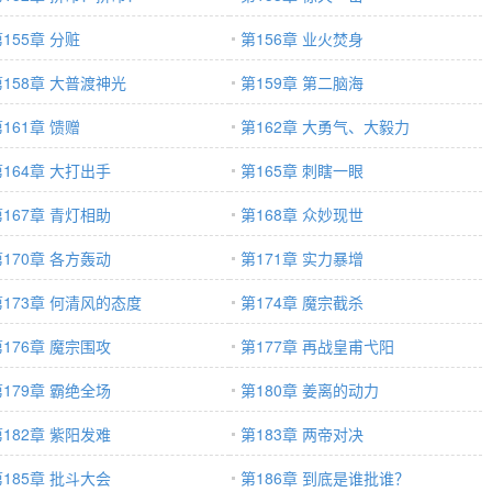
155章 分赃
第156章 业火焚身
第158章 大普渡神光
第159章 第二脑海
161章 馈赠
第162章 大勇气、大毅力
第164章 大打出手
第165章 刺瞎一眼
第167章 青灯相助
第168章 众妙现世
第170章 各方轰动
第171章 实力暴增
第173章 何清风的态度
第174章 魔宗截杀
第176章 魔宗围攻
第177章 再战皇甫弋阳
第179章 霸绝全场
第180章 姜离的动力
第182章 紫阳发难
第183章 两帝对决
第185章 批斗大会
第186章 到底是谁批谁？