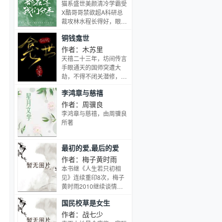
入一个充满瑰丽山川、珍
猫系盛世美颜清冷学霸受
禽异兽、神功法术、爱恨
X酷哥哥禁欲超A科研总
情仇的梦幻般的古代神话
裁攻林水程长得好，眼尾
世界。
一粒红泪痣特别勾人。傅
铜钱龛世
落银见他第一面，名字都
没问就把人带回了家。别
作者：木苏里
人都说傅二少一见钟情，
天禧二十三年，坊间传言
只有傅落银知道，眼前人
手眼通天的国师突遭大
不需要名字，注定只能作
劫，不得不闭关潜修，百
为一个替身留在他身边。
姓暗地里却拍手叫好。同
李鸿章与慈禧
后来他慢慢想起，林水程
年冬月，徽州府宁阳县多
也一直没有问他的名字。
了一位年轻僧人。僧人法
作者：周骥良
【知道真相后攻眼泪掉下
号玄悯，记忆全失，却略
李鸿章与慈禧，由周骥良
来】内容标签： 豪门世家
通风水堪舆之术，来宁阳
所著
搜索关键字：主角：傅落
的头一天，便毫不客气地
银，林水程 ┃ 配角：没
抄了一座凶宅，顺便把凶
想好
最初的爱,最后的爱
宅里窝着的薛闲一同抄了
回去。从此，前半生“上
作者：梅子黄时雨
可捅天、下能震地”的薛
本书继《人生若只初相
闲便多了一项人生追求
见》连续重印8次，梅子
——如何才能让这个空有
黄时雨2010继续谈情解
皮相的秃驴早日蹬腿闭
爱，从最初到最后，跨阅
眼、“含笑九泉”。薛闲：
国民校草是女生
爱情的真相，以爱之名，
你不高兴，我就高兴了；
止爱之殇！什么叫放纵？
作者：战七少
你圆寂，我就笑死了。玄
我渴望重遇你，眼神渴望