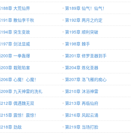
第188章 大荒仙界
第189章 仙气！仙气！
第191章 散仙李千秋
第192章 两月之约定
第194章 突生变故
第195章 顺利突破
第197章 剑法显威
第198章 棘手
第200章 一拳轰爆
第201章 修罗圣器到手
第203章 栽赃陷害
第204章 炼化圣器
第206章 心魔！心魔！
第207章 洛飞雁的痴心
第209章 九天神雷的洗礼
第210章 沐浴神雷
第212章 偶遇魏无双
第213章 再临仙府
第215章 震惊！震惊！
第216章 风起云涌
218章 劲敌
第219章 当场打脸