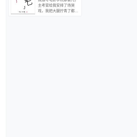
来，只被烧枯了一点头
是一星半点。 在另一个空
主考官给我安排了场哭
发。 却没想到，自己一心
间中，存在着一个名叫五
戏，我把大腿拧青了都没
要逃离的人，那天为他找
行大陆的地方，与斗罗大
哭出来，现在么，呵。陈
遍了整个火场。 冷漠不可
陆的时间几乎无差异。只
又叼着根烟，给我十秒，
一世的男人满身狼狈，半
有一个差异——这里有的
我能哭成狗，死狗。
跪在他身前，哑声说：你
人，可与神媲美。 五行大
444：影帝，该去下一个
就是想要我的命，我给
陆虽然也是每个人都有武
片场了。0：本文攻受之
你。 1V1HE双重生，追
魂，都有魂力。1~99级
间不存在任何血缘关
妻火葬场。 1.文名是来搞
的称号也不变，但是，
系！！！1:主受2:作者逻
笑的，又名《不听话》
100级以后也有不同的称
辑死3:无脑文，无脑文，
《重生后总裁被我当了替
号： 100~109级为
这是无脑文！4:精分攻，
身》等等。减压练笔文，
铜神魂。 110~129
1v15：作者脑子有深坑，
小白狗血无逻辑杰克苏，
级为银神魂。
拒绝填补6：全文架空7：
1V1，还是原来的配方，
129~149级为金神魂。
双C控慎入8，理智看
半糖半刀。 2.存在微量星
150~179级为紫金神
文，请勿人参公鸡，不合
际背景，ABO设定，不影
魂。 179~199级为
胃口，欢迎点叉，谢谢。
响这是一篇单纯的都市
钻石神魂。 而200级以上
文。 3.排雷：ABO，生
的，五行大陆上有记载的
子。 内容标签： 生子 幻
就只有一人——大陆之母
想空间 重生 婚恋 搜索关
五行幽雪。魂力：230左
键字：主角：云秋，萧问
右，武魂：尚未不明。称
水…
号：魂神皇！