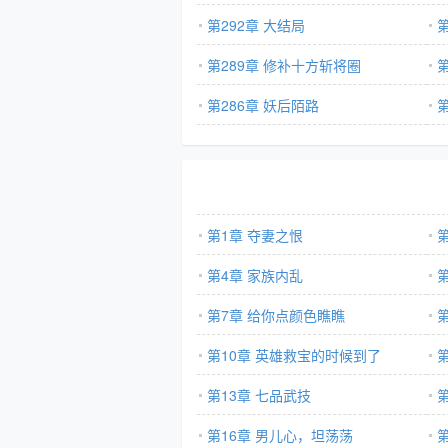
第292章 大结局
第289章 修补十方斩将圈
第286章 妖后陌路
第1章 夺妻之恨
第4章 家族内乱
第7章 给你点颜色瞧瞧
第10章 英雄救宝的时候到了
第13章 七品武技
第16章 男儿心，坦荡荡