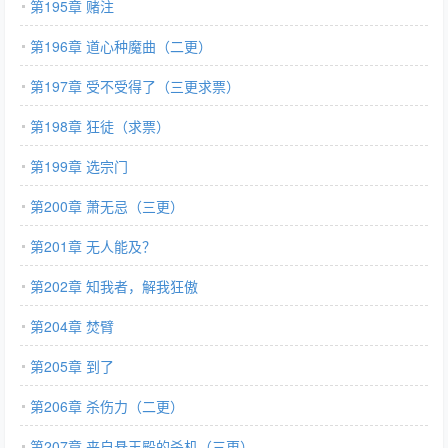
第195章 赌注
第196章 道心种魔曲（二更）
第197章 受不受得了（三更求票）
第198章 狂徒（求票）
第199章 选宗门
第200章 萧无忌（三更）
第201章 无人能及？
第202章 知我者，解我狂傲
第204章 焚臂
第205章 到了
第206章 杀伤力（二更）
第207章 来自悬王殿的杀机（三更）