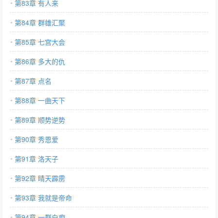
第83章 有人来
第84章 群雄汇聚
第85章 七宫大会
第86章 多大的仇
第87章 点名
第88章 一曲天下
第89章 顺势逆势
第90章 秀恩爱
第91章 洛天子
第92章 晴天霹雳
第93章 我就是帝命
第94章 一群白痴