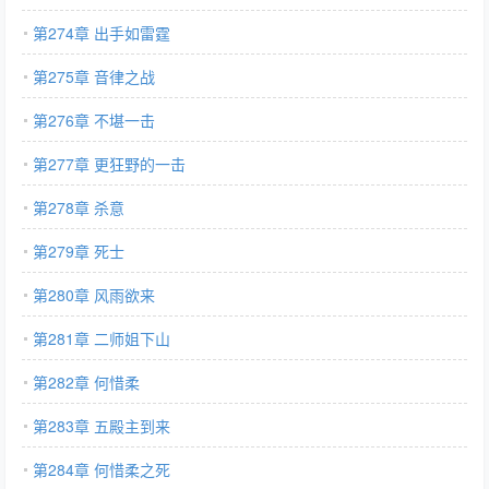
第274章 出手如雷霆
第275章 音律之战
第276章 不堪一击
第277章 更狂野的一击
第278章 杀意
第279章 死士
第280章 风雨欲来
第281章 二师姐下山
第282章 何惜柔
第283章 五殿主到来
第284章 何惜柔之死