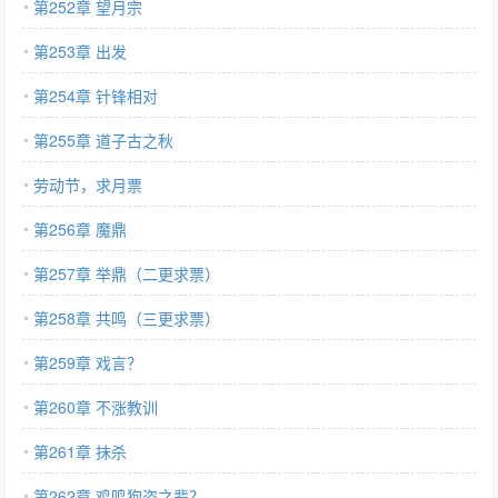
第252章 望月宗
第253章 出发
第254章 针锋相对
第255章 道子古之秋
劳动节，求月票
第256章 魔鼎
第257章 举鼎（二更求票）
第258章 共鸣（三更求票）
第259章 戏言？
第260章 不涨教训
第261章 抹杀
第262章 鸡鸣狗盗之辈？