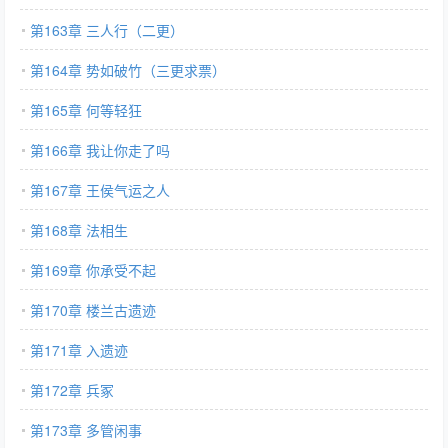
第163章 三人行（二更）
第164章 势如破竹（三更求票）
第165章 何等轻狂
第166章 我让你走了吗
第167章 王侯气运之人
第168章 法相生
第169章 你承受不起
第170章 楼兰古遗迹
第171章 入遗迹
第172章 兵冢
第173章 多管闲事