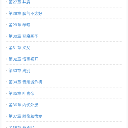
第27章 并肩
第28章 脾气不太好
第29章 琴魂
第30章 琴魔画圣
第31章 义父
第32章 情窦初开
第33章 离别
第34章 青州城危机
第35章 叶青帝
第36章 内忧外患
第37章 雕像和盘龙
第38章 命不好