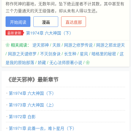
称作死神的墓地，无数年间，坠下绝云崖者不计其数，其中甚至有
三个力量通天的天王级强者，却从未有人得以生还。
开始阅读
漫画
直达底部
第1974章 六大神国（下）
最新更新
❀ 相关阅读：
逆天邪神
/
天辰
/
网游之修罗传说
/
网游之邪龙逆天
/
网游之天谴修罗
/
不灭剑身诀
/
长生种
/
星风
/
暗格里的秘密
/
这
是我的原始部落
/
娇藏
/
无心法师原著小说
/ ❀
《逆天邪神》最新章节
第1974章 六大神国（下）
第1973章 六大神国（上）
第1972章 白影
第1971章 此番一去，难卜星月（下）