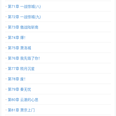
第71章 一战惊城(八)
第72章 一战惊城(九)
第73章 傲战陆斩南
第74章 爆！
第75章 萧洛城
第76章 我先毁了你！
第77章 陨月沉星
第78章 废！
第79章 秦无忧
第80章 云澈的心思
第81章 萧宗上门