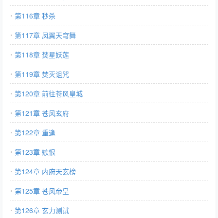
第116章 秒杀
第117章 凤翼天穹舞
第118章 焚星妖莲
第119章 焚灭诅咒
第120章 前往苍风皇城
第121章 苍风玄府
第122章 重逢
第123章 嫉恨
第124章 内府天玄榜
第125章 苍风帝皇
第126章 玄力测试