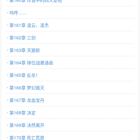
第160章 传说中的四大圣地
呜呼……
第161章 凌云、凌杰
第162章 三剑
第163章 天狼斩
第164章 排位战邀请函
第165章 反杀！
第166章 梦幻毁灭
第167章 龙血宝丹
第168章 决定
第169章 决然离开
第170章 死亡荒原