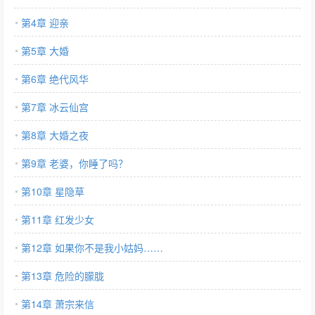
第4章 迎亲
第5章 大婚
第6章 绝代风华
第7章 冰云仙宫
第8章 大婚之夜
第9章 老婆，你睡了吗？
第10章 星隐草
第11章 红发少女
第12章 如果你不是我小姑妈……
第13章 危险的朦胧
第14章 萧宗来信