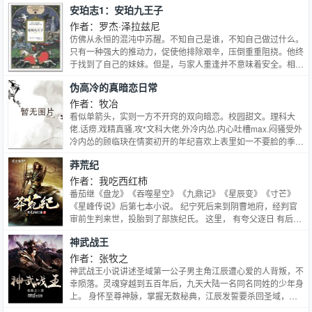
安珀志1：安珀九王子
作者：罗杰·泽拉兹尼
仿佛从永恒的混沌中苏醒。不知自己是谁，不知自己做过什么。
只有一种强大的推动力，促使他排除艰辛，压倒重重阻挠。他终
于找到了自己的妹妹。但是，与家人重逢并不意味着安全。相
反，一连串历险开始了。家人中，有的可以依靠，有的却是一心
伪高冷的真暗恋日常
置他于死地的仇敌。陷入阴谋，却完全没有头绪，他只能凭借自
己的本能与顽强，在黑暗中一步步摸索前进，进入一个千奇百
作者：牧冶
怪、无可理喻的世界。安珀的世界。而他，科温，正是安珀的王
看似单箭头，实则一方不开窍的双向暗恋。校园甜文。理科大
子。他的人生，将在王位的争夺战中拉开序幕。
佬.话痨.戏精真骚.攻*文科大佬.外冷内怂.内心吐槽max.闷骚受外
冷内怂的顾临玦在情窦初开的年纪喜欢上表里如一不要脸的季
浔。看着他破开自己的舒适圈，看着他撩人不自知，看着他给自
莽荒纪
己贴上好兄弟的标签。顾临玦觉得…这个情况有点不对劲。怎么
两个人越来越往社会主义兄弟情方向走了？约自习，季浔：好同
作者：我吃西红柿
桌！请客，季浔：好老弟！搂搂抱抱，季浔：好兄弟！顾临玦：
番茄继《盘龙》《吞噬星空》《九鼎记》《星辰变》《寸芒》
…是他足够傻？还是我不够明显……
《星峰传说》后第七本小说。 纪宁死后来到阴曹地府，经判官
审前生判来世，投胎到了部族纪氏。 这里， 有夸父逐日 有后羿
射金乌 更有为了逍遥长生，历三灾九劫，纵死无悔的无数修仙
神武战王
者 纪宁也成为了一名修仙者，开始了他的修仙之路
作者：张牧之
神武战王小说讲述圣域第一公子男主角江辰遭心爱的人背叛，不
幸陨落。灵魂穿越到五百年后，九天大陆一名同名同姓的少年身
上。 身怀至尊神脉，掌握无数秘典，江辰发誓要杀回圣域，手
刃仇敌。