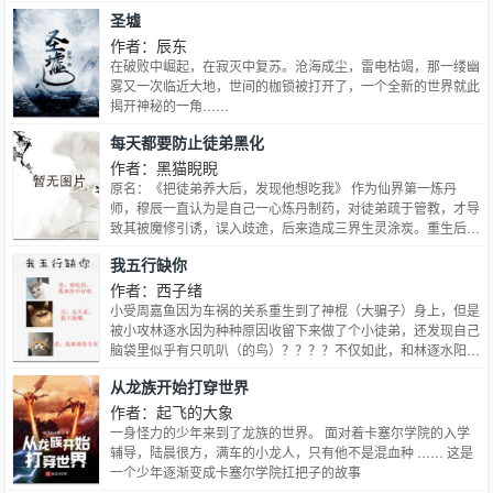
过的话，洛真只觉得自己的脸像被人狠狠打了一巴掌 我老婆乖
圣墟
神族的使命，少年的人生由此改变。
巧体贴，温柔贤淑，和我是天造地设的一对，我才舍不得带出来
给你们看。 洛小姐，如果你不愿意离婚的话，我也会向法院申
作者：辰东
请分居。 离婚协议书摆在面前，耳边又响起妻子的催促。 外人
在破败中崛起，在寂灭中复苏。沧海成尘，雷电枯竭，那一缕幽
眼里冷心冷情的洛真，这一刻心也不可抑制的疼了疼 离就离。
雾又一次临近大地，世间的枷锁被打开了，一个全新的世界就此
没有为什么，也没有任何纠缠。 三年婚姻，就这样莫名其妙走
揭开神秘的一角……
到了尽头。 再相见已是五年后。 曾经的洛氏集团少夫人，现如
每天都要防止徒弟黑化
今已经成了酒吧里的卖酒小姐。 当年坚决要离婚的前妻，看来
过的并不怎么样。 洛真冷笑着将人推进角落，美艳勾人的脸上
作者：黑猫睨睨
眼神阴寒 当初要走，一分钱都不肯拿，结果是来酒吧卖脸了？
原名：《把徒弟养大后，发现他想吃我》 作为仙界第一炼丹
木讷沉闷的前妻，性格和以前一样，一句话就被说的面脸绯红，
师，穆辰一直认为是自己一心炼丹制药，对徒弟疏于管教，才导
沉默不语。 直到洛真的唇快要落下，她才偏过头，软着声拒
致其被魔修引诱，误入歧途，后来造成三界生灵涂炭。重生后，
绝。 洛小姐，请你放尊重点，如果你是担心我现在的身份让洛
穆辰决定好好教导自己的弟子，给他最好的资源、认真疼爱、贴
氏蒙羞，你放心，我从来没有和任何人公开过我们的关系。 五
我五行缺你
身携带、言传身教、不让他长歪。 徒儿果然越来越“贴心”，每天
年不见，翅膀是越来越硬了。 洛真被气的心口发堵，片刻后才
都要爬床蹭胸抱大腿，只不过眼神不太对…… 喵的话：非正统
作者：西子绪
将前妻从怀里松开，诱哄般的开了口 当初，为什么要离婚？ 排
修真文，主受，双洁互宠1V1，苏、爽、甜、宠、萌~ 主角光环
小受周嘉鱼因为车祸的关系重生到了神棍（大骗子）身上，但是
雷： *【有生子、狗血风】请勿在生子文里找科学，带球跑的狗
闪亮亮，能接受的咱们约约约~~(づ￣3￣)づ 内容标签：仙侠修
被小攻林逐水因为种种原因收留下来做了个小徒弟，还发现自己
血文，小包子超乖超可爱 *【雷生子，雷狗血的读者慎入】有少
真 重生 甜文 情有独钟 搜索关键字：主角：穆辰 ┃ 配角：顾云
脑袋里似乎有只叽叭（的鸟）？？？？不仅如此，和林逐水阳气
数读者连第一章 都没看就直接因为文名或文案打负分/留带脏字
玦 ┃ 其它：师徒；养成
冲天遇神杀神遇鬼杀鬼的体质相比，周嘉鱼更像是吸引各路“老
的留言，不想再出现这种情况啦
从龙族开始打穿世界
鼠”的奶酪，实在是阴的不能再阴啊。
作者：起飞的大象
一身怪力的少年来到了龙族的世界。 面对着卡塞尔学院的入学
辅导，陆晨很方，满车的小龙人，只有他不是混血种 …… 这是
一个少年逐渐变成卡塞尔学院扛把子的故事