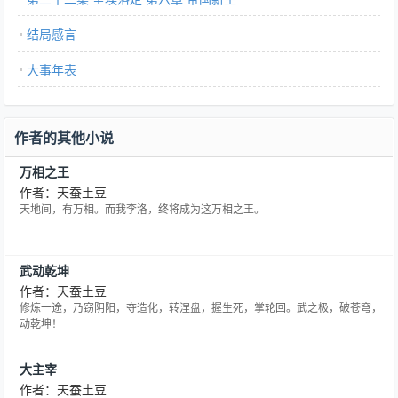
结局感言
大事年表
作者的其他小说
万相之王
作者：天蚕土豆
天地间，有万相。而我李洛，终将成为这万相之王。
武动乾坤
作者：天蚕土豆
修炼一途，乃窃阴阳，夺造化，转涅盘，握生死，掌轮回。武之极，破苍穹，
动乾坤！
大主宰
作者：天蚕土豆