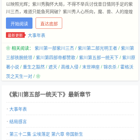
以映照光辉；紫川秀胸怀大局，不得不举兵讨伐昔日情同手足的紫
川三杰，难道只能鱼死网破？紫川秀人心所向，魔、兽、人的煌煌
帝国，在他剑下应势而生…
开始阅读
直达底部
大事年表
最新更新
❀ 相关阅读：
紫川第一部紫川三杰
/
紫川第二部光明王者
/
紫川第
三部铁腕统领
/
紫川第四部帝都赞歌
/
紫川第五部一统天下
/
紫川原
著小说
/
重生之豁然
/
遮天
/
高维入侵
/
末世神座
/
锦衣杀
/
霍格沃
茨之天生一对
/ ❀
《紫川第五部一统天下》最新章节
大事年表
结局感言
第三十二集 尘埃落定 第六章 帝国新生