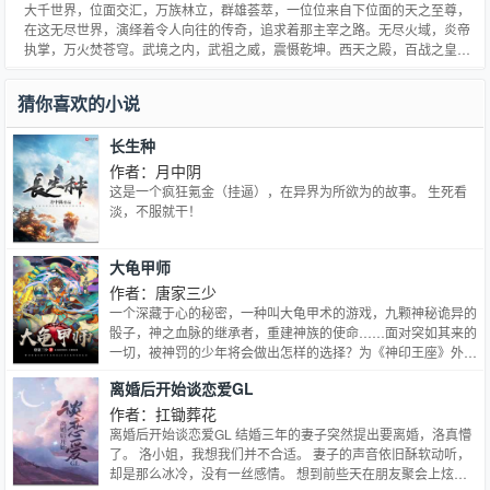
大千世界，位面交汇，万族林立，群雄荟萃，一位位来自下位面的天之至尊，
在这无尽世界，演绎着令人向往的传奇，追求着那主宰之路。无尽火域，炎帝
执掌，万火焚苍穹。武境之内，武祖之威，震慑乾坤。西天之殿，百战之皇，
战威无可敌。北荒之丘，万墓之地，不死之主镇天地。......少年自北灵境而出，
骑九幽冥雀，闯向了那精彩绝伦的纷纭世界，主宰之路，谁主沉浮？大千世
猜你喜欢的小说
界，万道争锋，吾为大主宰。…
长生种
作者：月中阴
这是一个疯狂氪金（挂逼），在异界为所欲为的故事。 生死看
淡，不服就干！
大龟甲师
作者：唐家三少
一个深藏于心的秘密，一种叫大龟甲术的游戏，九颗神秘诡异的
骰子，神之血脉的继承者，重建神族的使命……面对突如其来的
一切，被神罚的少年将会做出怎样的选择？为《神印王座》外
传，还记得《神印王座》里那“手握日月摘星辰，世间无我这般
离婚后开始谈恋爱GL
人”的死灵圣法神伊莱克斯吗？他当年不惜一切要追寻的大龟甲
术终于到来了！哪怕是在《斗罗大陆Ⅱ绝世唐门》中他临死之前
作者：扛锄葬花
也念念不忘的神之能力也即将为大家展现。大龟甲术面前，就算
离婚后开始谈恋爱GL 结婚三年的妻子突然提出要离婚，洛真懵
是神，也避不开它的作用！一个身怀绝技的少年，没能通过遴选
了。 洛小姐，我想我们并不合适。 妻子的声音依旧酥软动听，
走上修真者之路，就在他调整好心态，接受这一事实的时候，几
却是那么冰冷，没有一丝感情。 想到前些天在朋友聚会上炫耀
颗神秘的骰子突然出现，他突然拥有了神奇的能力，被赋予重建