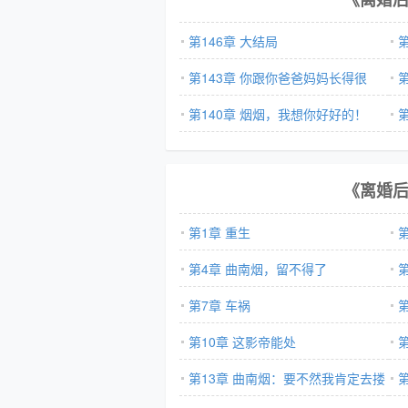
第146章 大结局
第143章 你跟你爸爸妈妈长得很
像！
第140章 烟烟，我想你好好的！
爸
《离婚
第1章 重生
第4章 曲南烟，留不得了
第7章 车祸
第10章 这影帝能处
交
第13章 曲南烟：要不然我肯定去搂