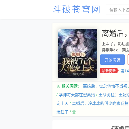
斗破苍穹网
离婚后
上辈子，影后
接到手软。网
开始阅读
第1
最新更新
❀ 相关阅读：
离婚后，霍总他悔不当初
/
学神每天都在想离婚
/
王爷勇猛：王妃
宠上天
/
离婚后，冷冰冰的傅少跪求我复
爆红了
/ ❀
《离婚