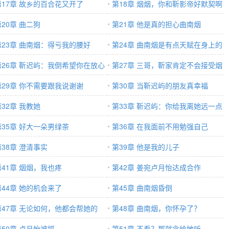
享给我
第17章 故乡的百合花又开了
第18章 烟烟，你和靳影帝好默契啊
第20章 曲二狗
第21章 他是真的担心曲南烟
第23章 曲南烟：得亏我的腰好
第24章 曲南烟是有点天赋在身上的
第26章 靳迟屿：我倒希望你在放心
第27章 三哥，靳家肯定不会接受烟
第29章 你不需要跟我说谢谢
烟的
第30章 当靳迟屿的朋友真幸福
第32章 我教她
第33章 靳迟屿：你给我离她远一点
第35章 好大一朵男绿茶
第36章 在我面前不用勉强自己
第38章 澄清事实
第39章 他是我的儿子
第41章 烟烟，我也疼
第42章 姜宛卢月怡达成合作
第44章 她的机会来了
第45章 曲南烟昏倒
第47章 无论如何，他都会帮她的
第48章 曲南烟，你怀孕了？
第50章 卢月怡被抓
第51章 不看？那就念给她听