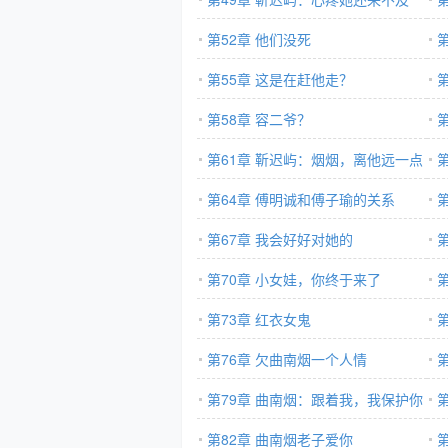
第52章 他们没死
第55章 这是在赶他走？
第58章 容二爷？
第61章 靳迟屿：烟烟，离他远一点
第64章 傅明诚和傅子瑜的关系
第67章 我会好好对她的
第70章 小女娃，你终于来了
态
第73章 红衣女鬼
有
第76章 欠曲南烟一个人情
第79章 曲南烟：跟着我，我保护你
第82章 曲南烟老子爱你