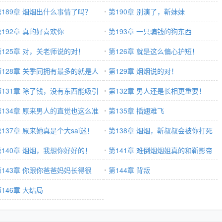
第189章 烟烟出什么事情了吗？
第190章 别演了，靳妹妹
第192章 真的好喜欢你
第193章 一只骗钱的狗东西
第125章 对，关老师说的对！
第126章 就是这么偏心护短！
第128章 关季同拥有最多的就是人
第129章 烟烟说的对！
！
第131章 除了钱，没有东西能吸引
第132章 男人还是长相更重要！
南烟
第134章 原来男人的直觉也这么准
第135章 插翅难飞
！
第137章 原来她真是个大sai迷！
第138章 烟烟，靳叔叔会被你打死
第140章 烟烟，我想你好好的！
的！
第141章 难倒烟烟姐真的和靳影帝
第143章 你跟你爸爸妈妈长得很
闹崩了？
第144章 背叛
！
146章 大结局