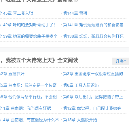
第145章 容二爷入狱
第144章 背叛
第142章 叶昭昭要对叶青动手了！
第141章 难倒烟烟姐真的和靳影帝
第139章 她真的需要给曲子墨找个
闹崩了？
第138章 烟烟，靳叔叔会被你打死
爸了
的！
后，我被五个大佬宠上天》全文阅读
升序↑
第2章 直播抓奸
第3章 重金跪求一双没看过直播的
第5章 曲南烟：我注定是一个传奇
眼睛
第6章 工具人靳迟屿
第8章 他们像两条平行线，不会相
第9章 以后出门，记得把脑子带上
第11章 曲南烟：我当然有证据
第12章 你觉得，自己配让我嫉妒
第14章 曲南烟：有这途径为什么不
吗？
第15章 大逃脱开始