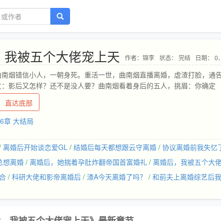
，我被五个大佬宠上天
作者：锦李
状态： 完结
日期： 05-25
曲南烟错信小人，一朝身死。重活一世，曲南烟直播离婚，虐渣打脸，通
友：影后又怎样？还不是没人要？曲南烟看着身后的五人，挑眉：你确定
直达底部
46章 大结局
/
离婚后开始谈恋爱GL
/
结婚后每天都想跟云守离婚
/
协议离婚前我失忆
总想离婚
/
离婚后，她揣着孕肚炸翻帝国首富婚礼
/
离婚后，我被五个大
合
/
科研大佬和影帝离婚后
/
渣A今天离婚了吗？
/
和前夫上离婚综艺后
后，我被五个大佬宠上天》最新章节