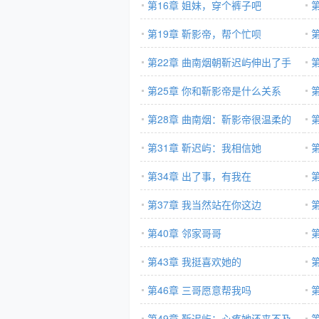
她
第16章 姐妹，穿个裤子吧
分
第19章 靳影帝，帮个忙呗
第22章 曲南烟朝靳迟屿伸出了手
第25章 你和靳影帝是什么关系
第28章 曲南烟：靳影帝很温柔的
上
第31章 靳迟屿：我相信她
第34章 出了事，有我在
第37章 我当然站在你这边
第40章 邻家哥哥
第43章 我挺喜欢她的
第46章 三哥愿意帮我吗
第49章 靳迟屿：心疼她还来不及