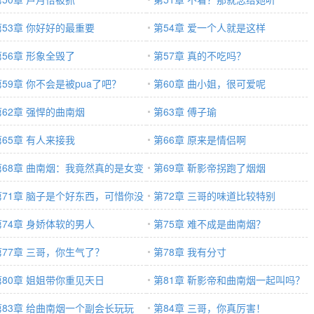
第53章 你好好的最重要
第54章 爱一个人就是这样
第56章 形象全毁了
第57章 真的不吃吗？
第59章 你不会是被pua了吧？
第60章 曲小姐，很可爱呢
第62章 强悍的曲南烟
第63章 傅子瑜
第65章 有人来接我
第66章 原来是情侣啊
第68章 曲南烟：我竟然真的是女变
第69章 靳影帝拐跑了烟烟
第71章 脑子是个好东西，可惜你没
第72章 三哥的味道比较特别
第74章 身娇体软的男人
第75章 难不成是曲南烟？
第77章 三哥，你生气了？
第78章 我有分寸
第80章 姐姐带你重见天日
第81章 靳影帝和曲南烟一起叫吗？
第83章 给曲南烟一个副会长玩玩
第84章 三哥，你真厉害！