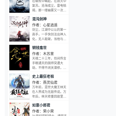
在破败中崛起，在寂灭中
心里。想为她遮风避雨，
顾医生心动，言臻为此苦
合，金阳蓝月，雷霆之
复苏。沧海成尘，雷电枯
想把她拥在怀里。【一眼
恼。只是顾清河不这么
怒，这里没有魔法，没有
竭，那一缕幽雾又一次临
是你，生死都是你。】本
想，她天生流淌着恶魔之
斗气，没有武术，却有武
近大地，世间的枷锁被打
文原名：《在他掌中[重
血。隶属于黑暗的想法早
混沌剑神
魂。唐门创立万年之后的
开了，一个全新的世界就
生]》
已想将对方拆吃入骨，她
斗罗大陆上，唐门式微。
此揭开神秘的一角……
作者：心星逍遥
会杀死任何一个威胁者，
一代天骄横空出世，新一
剑尘，江湖中公认的第一
让言臻只能属于自己。
代史莱克七怪能否重振唐
高手，一手快剑法出神入
门，谱写一曲绝世唐门之
化，无人能破，当他与消
歌？
失百年的绝世高手独孤求
铜钱龛世
败一战之后，身死而亡。
死后，剑尘的灵魂转世来
作者：木苏里
到了一个陌生的世界，并
天禧二十三年，坊间传言
且飞快的成长了起来，最
手眼通天的国师突遭大
后因仇家太多，被仇家打
劫，不得不闭关潜修，百
成重伤，在生死关头灵魂
姓暗地里却拍手叫好。同
史上最狂老祖
发生异变，从此以后，他
年冬月，徽州府宁阳县多
便踏上了一条完全不同的
了一位年轻僧人。僧人法
作者：燕灵仙君
剑道修炼之路，最终成为
号玄悯，记忆全失，却略
万年前，混世大魔王林天
一代剑神。本书实力体
通风水堪舆之术，来宁阳
在人界成为无敌传说。万
系，由低至高——圣者，
的头一天，便毫不客气地
年后，林天修重回故里。
大圣者，圣师，大圣师，
抄了一座凶宅，顺便把凶
曾经他创建的第一大宗已
大地圣师，天空圣师，圣
如意小郎君
宅里窝着的薛闲一同抄了
经成了不入流门派，而徒
王，圣皇，圣帝。…
回去。从此，前半生“上
弟们又下落不明，最可恶
作者：荣小荣
可捅天、下能震地”的薛
的是徒孙们被人欺压。一
21世纪双料硕士，魂穿古