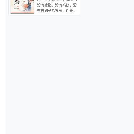
闲便多了一项人生追求
怒之下，林天一手撕天，
没有戒指，没有系统，没
——如何才能让这个空有
一脚跺地，让无数仙神陪
有白胡子老爷爷，连关于
皮相的秃驴早日蹬腿闭
葬！
这个世界的记忆都没有贼
眼、“含笑九泉”。薛闲：
老天，开局什么都没有，
你不高兴，我就高兴了；
连自己是谁都不知道，这
你圆寂，我就笑死了。玄
让我怎么腹中饥饿难耐，
悯：……
心里郁闷透顶，唐宁忍不
住抬头竖起中指：“贼…
有一物从天外飞来，正中
额抱着大红绣球，晕倒之
前，他只想问一句：“哪
个杀千刀给绣球里塞了石
头再睁开眼时有丫鬟笑靥
如花：“姑爷，小姐有请