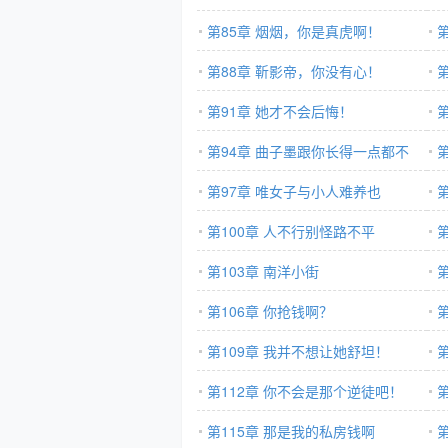
第85章 烟烟，你是真虎啊！
第88章 靳影帝，你没有心！
第91章 她才不会后悔！
第94章 曲子墨跟你长得一点都不
像！
第97章 唯女子与小人难养也
第100章 人不行别怪路不平
第103章 南洋小街
第106章 你抢钱啊？
第109章 我并不想让她舒坦！
第112章 你不会是那个逆徒吧！
第115章 那是我的私房钱啊