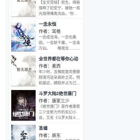
何种原因？ 龙虎山天师张
【全文完结】前生，闻裕
彦頨的寻宝活动，寻找到
强吻了纪安宁，被她一耳
了怎样的恐怖存在？ 明末
光扇得嘴角流血。“你他
起义领袖张献忠，为什么
妈的……”他用拇指抹去
一念永恒
成为了杀人魔王、又在帮
嘴角的血渍，“就是不肯
谁隐藏着什么？ 炼金术士
相信我真的喜欢你是
作者：耳根
尼古拉勒梅的神秘人生，
吧？”特困生纪安宁冷冷
一念成沧海，一念化桑
竟然是从一幅与西藏有关
地说：“你的喜欢，无非
田。一念斩千魔，一念诛
的凶画开始的？ 一系列的
见色起意。”后来，纪安
万仙。 唯我念……永
历史谜团，整个人类的生
宁魂魄飘荡，看到这个一
恒 这是耳根继《仙
存进化之路，似乎都和一
全世界都在等你心动
直纠缠她的富家子真情流
逆》《求魔》《我欲封
股来自远古的神秘力量息
露。他站在楼顶，望着黑
天》后，创作的第四部长
作者：素西
息相关。冯斯，一个一直
洞洞的夜，轻声说：“给
篇小说《一念永恒》
年少时，言臻就喜欢撩拨
过着寻常人生活的平凡大
你报仇了。”一念之力，
顾清河这朵高岭之花，伺
学生，突然被卷进了一连
纪安宁重生回大一。这时
机接近、摘取并占为己
串奇特凶险的事件中，从
候，她还没死，他手上还
有，至于成没成功就另当
此进入了另一个世界，遭
没为她沾血。“纪安宁，
斗罗大陆2绝世唐门
别论了。直到如今，言臻
遇到一群自称守卫人的特
你别想逃出我的手掌
早已成为受人追捧的高人
作者：唐家三少
殊人群，重新认识了世界
心。”他放开她的唇，钳
气影后，初心不改，一心
《绝世唐门》是作者唐家
的历史。他苦苦寻找着自
着她的下颌恶狠狠地说。
只想摘顾医生那一朵。她
三少全新力作的玄幻小
己的真实身份，也苦苦追
“你喜欢我什么？不就是
一直以为自己心上人只是
说，又名《斗罗大陆Ⅱ绝
索着远古恶魔的真相与秘
见色起意？”纪安宁微微
“普通人”——心外科医
世唐门》是斗罗系列的第
密。他，和神秘莫测的黑
一笑，踮起脚，吻住了闻
圣墟
生，虽生性冷情、禁欲洁
二部！\r\n大陆传奇，一
暗魔王，一起等待着最终
裕薄而性感的唇。人群中
癖，但善良且温柔，令人
战成名；凤凰圣女，风火
作者：辰东
的觉醒之日
初见那一眼，把她看到了
着迷。当然她还是不能让
流星神界刀法；双升融