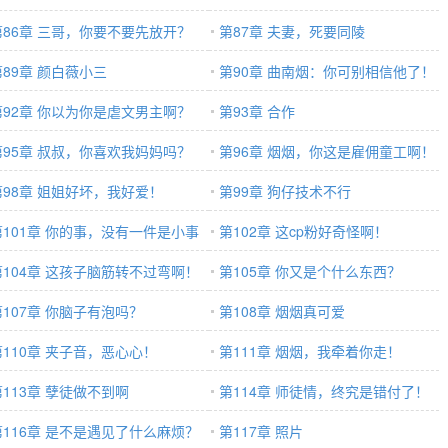
第86章 三哥，你要不要先放开？
第87章 夫妻，死要同陵
第89章 颜白薇小三
第90章 曲南烟：你可别相信他了！
第92章 你以为你是虐文男主啊？
第93章 合作
第95章 叔叔，你喜欢我妈妈吗？
第96章 烟烟，你这是雇佣童工啊！
第98章 姐姐好坏，我好爱！
第99章 狗仔技术不行
第101章 你的事，没有一件是小事
第102章 这cp粉好奇怪啊！
第104章 这孩子脑筋转不过弯啊！
第105章 你又是个什么东西？
第107章 你脑子有泡吗？
第108章 烟烟真可爱
第110章 夹子音，恶心心！
第111章 烟烟，我牵着你走！
第113章 孽徒做不到啊
第114章 师徒情，终究是错付了！
第116章 是不是遇见了什么麻烦？
第117章 照片