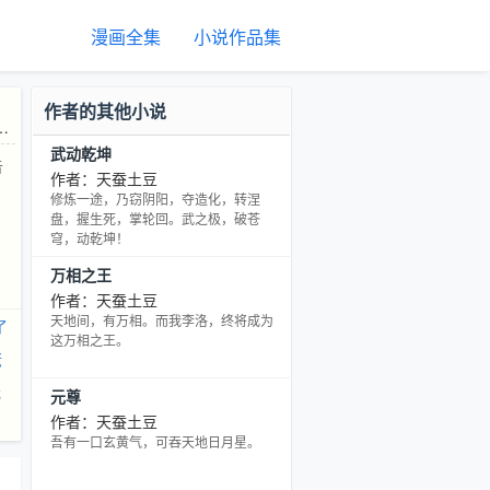
漫画全集
小说作品集
作者的其他小说
武动乾坤
告
作者：天蚕土豆
修炼一途，乃窃阴阳，夺造化，转涅
盘，握生死，掌轮回。武之极，破苍
穹，动乾坤！
万相之王
作者：天蚕土豆
天地间，有万相。而我李洛，终将成为
了
这万相之王。
佬
我
元尊
作者：天蚕土豆
吾有一口玄黄气，可吞天地日月星。