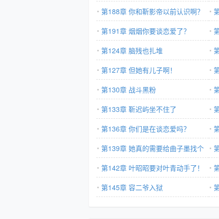
第188章 你和靳影帝以前认识啊？
第191章 烟烟你要谈恋爱了？
第124章 脑残也扎堆
第127章 但她有儿子啊！
第130章 战斗黑粉
脉
第133章 靳迟屿坐不住了
曲
第136章 你们是在谈恋爱吗？
啊
第139章 她真的需要给曲子墨找个
爸爸了
第142章 叶昭昭要对叶青动手了！
第145章 容二爷入狱
像
第