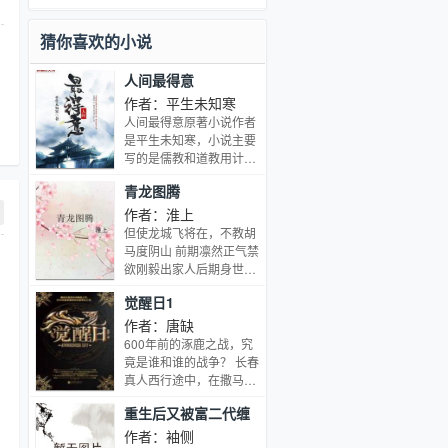
猜你喜欢的小说
人间最得意
作者：平生未知寒
人间最得意原著小说作者
是平生未知寒，小说主要
写的是儒教和道教用计使
得人间剑士一脉和妖土大
青龙图腾
战，导致剑士一脉凋零，
儒道统治山河并打压剑士
作者：淮上
的内容。人间最得意小说
但使龙城飞将在，不教胡
全文免费阅读。
马度阴山 前期凛然正气禁
欲刚毅出家人后期身世揭
晓还俗末尾登基 攻 & 作
觉醒日1
风心狠手辣画风比较邪性
受 宫廷权谋，江湖争杀，
作者：唐缺
师徒年下 一切历史皆为架
600年前的涿鹿之战，究
空，古风狗血酸爽小白
竟是谁和谁的战争？ 长春
真人西行途中，在撒马尔
罕城发现了什么让他畏惧
重生后又被富二代缠
不已的事物？ 欧洲中世纪
上了
的女巫迫害，到底是为了
作者：袖侧