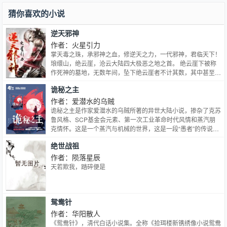
帝失踪之谜而前往大千世界......
猜你喜欢的小说
逆天邪神
作者：火星引力
掌天毒之珠，承邪神之血，修逆天之力，一代邪神，君临天下！
琅缳山，绝云崖，沧云大陆四大极恶之地之首。 绝云崖下被称
作死神的墓地，无数年间，坠下绝云崖者不计其数，其中甚至有
三个力量通天的天王级强者，却从未有人得以生还。
诡秘之主
作者：爱潜水的乌贼
诡秘之主是作家爱潜水的乌贼所著的异世大陆小说，掺杂了克苏
鲁风格、SCP基金会元素、第一次工业革命时代风情和蒸汽朋
克情怀。这是一个蒸汽与机械的世界，这是一段“愚者”的传说。
诡秘之主哪里免费？诡秘之主在哪里连载？
绝世战祖
作者：陨落星辰
天若欺我，踏碎便是
鸳鸯针
作者：华阳散人
《鸳鸯针》，清代白话小说集。全称《拾珥楼新镌绣像小说鸳鸯