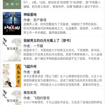
针》，4卷，16回。原刻本误“拾珥楼”为“抬珥楼”。题“华阳散人
编辑、蚓天居士批阅”，卷首有序，后署“独醒道人漫识于蚓天
斋”。残存第一卷。
神级基地
作者：资产暴增
虚魔界入侵，舒风觉醒成为了灵能者，接触到了世界的真实。
舒风凭借着体内的神秘基地之力，在虚魔界、侵蚀界、人间界三
界之中一步步崛起，最终踏足巅峰。…
我被男主的白月光看上了［穿书］
作者：一节藕
顾望穿书了，书里他致力于抢男主白月光，下场凄惨。穿书后，
顾望致力于给男主和白月光牵线。发誓不再掺和两人。众人逐渐
都发现，那个跟在学神屁股后面的顾望不见了踪影。不给贺清桓
送早餐了。情书也没了，也不再追着贺清桓的追求者打了，不
飞狐外传
日，有人传出一张聊天截图：同学A，“顾望你不喜欢贺清桓
啦？”顾望，“学习不香吗？为什么要喜欢他？”
作者：金庸
该书主要是讲述《雪山飞狐》主人公胡斐的成长历程。以主人公
胡斐除暴安良为故事的中心，讲述了胡斐为追杀凤天南在路上所
发生的一切，特别是主人公与两位女性程灵素、袁紫衣所发生的
恋爱关系，让人觉得惋惜与无奈。 如果说郭靖是金庸笔下的“为
坐忘长生
国为民”的“侠”的理想的化身，胡斐则是金庸“锄强扶弱”的理想的
化身。他可以为素不相识的一家三口打抱不平，不为所爱之人的
作者：飞翔的黎哥
求恳所动。体现出江湖一代大侠在爱情面前是那样的脆弱与无
小小少年柳清欢，于凡尘战乱中走出，又走进了波澜壮阔的修仙