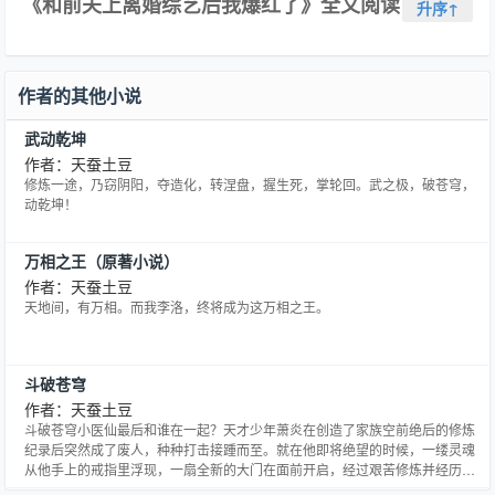
《和前夫上离婚综艺后我爆红了》全文阅读
升序↑
你们看[拳头]是我的老婆[哭哭] 盛明寒： 谢谢，拳头开始硬了。 /阅
读指南/ 1.攻没长嘴，需要一本说话的艺术，双向1v1初恋，追妻但
没到hzc的程度…
作者的其他小说
武动乾坤
作者：天蚕土豆
修炼一途，乃窃阴阳，夺造化，转涅盘，握生死，掌轮回。武之极，破苍穹，
动乾坤！
万相之王（原著小说）
作者：天蚕土豆
天地间，有万相。而我李洛，终将成为这万相之王。
斗破苍穹
作者：天蚕土豆
斗破苍穹小医仙最后和谁在一起？天才少年萧炎在创造了家族空前绝后的修炼
纪录后突然成了废人，种种打击接踵而至。就在他即将绝望的时候，一缕灵魂
从他手上的戒指里浮现，一扇全新的大门在面前开启，经过艰苦修炼并经历了
一系列的磨练，收异火，寻宝物，炼丹药，斗魂族。最终成为斗帝，为解开斗