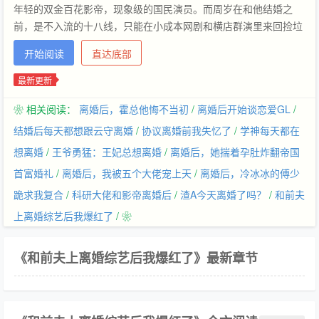
年轻的双金百花影帝，现象级的国民演员。而周岁在和他结婚之
前，是不入流的十八线，只能在小成本网剧和横店群演里来回捡垃
圾吃。 偏偏这俩人没什么感情，是著名的貌合神离夫妻。 盛明寒
开始阅读
直达底部
的粉丝们甚至建了个离婚的超话，每天都有上百万人打卡上班，翘
首以盼，等着他们解绑。 官宣离婚后，某水果台连夜邀请他们上一
最新更新
台情侣分手综艺。 盛明寒粉丝气愤地在评论区围攻，没想到下一秒
❀ 相关阅读：
离婚后，霍总他悔不当初
/
离婚后开始谈恋爱GL
/
就刷到水果台的预告：盛明寒接了。 粉丝傻了：？？？ 哥，你没
糊涂吧？？ 综艺开拍没几天，就被拍到周岁手上干干净净、而影帝
结婚后每天都想跟云守离婚
/
协议离婚前我失忆了
/
学神每天都在
还带着婚戒的路透。 粉丝们： 节目还没播，水果台就放出了预告
想离婚
/
王爷勇猛：王妃总想离婚
/
离婚后，她揣着孕肚炸翻帝国
片段，轰动全网： 周岁坐在沙发上看书，一向冷淡寡言的影帝熟练
首富婚礼
/
离婚后，我被五个大佬宠上天
/
离婚后，冷冰冰的傅少
地帮他削苹果； 周岁在厨房手忙脚乱，影帝让他出去玩，然后戴上
跪求我复合
/
科研大佬和影帝离婚后
/
渣A今天离婚了吗？
/
和前夫
小熊围裙给大家做三荤二素一汤。 还被拍到盛明寒短信页面给周岁
的备注：亲亲、老婆。 唯粉们脚趾抓地、强撑着没投敌，盼星星盼
上离婚综艺后我爆红了
/ ❀
月亮终于等到了节目结束。 然而完结直播时，节目组无意中拍到盛
明寒喝醉酒，缠着周岁非要老婆抱抱，还委屈巴巴地控诉：只有我
《和前夫上离婚综艺后我爆红了》最新章节
这么爱你，你一点都不想我。 信息量过荷，全网爆炸。 综艺还未
开播，网友们：过期糖有什么好磕的？？无聊。 开播后，各个化身
究极LSP： 老婆腿好直，我直接一个斯哈斯哈[瑟瑟] 岁岁有什么地
方是我们不能看的？明哥还是小气了。 岁岁是我的老婆[哭哭]不许