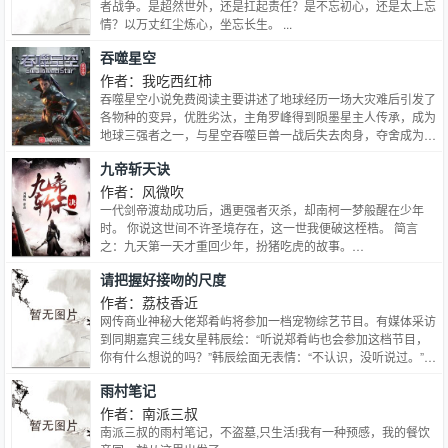
奈。
者战争。是超然世外，还是扛起责任？是不忘初心，还是太上忘
情？以万丈红尘炼心，坐忘长生。 ...
吞噬星空
作者：我吃西红柿
吞噬星空小说免费阅读主要讲述了地球经历一场大灾难后引发了
各物种的变异，优胜劣汰，主角罗峰得到陨墨星主人传承，成为
地球三强者之一，与星空吞噬巨兽一战后失去肉身，夺舍成为星
空吞噬兽，在体内世界育出人类分身，之后迈出地球，走向宇
九帝斩天诀
宙。
作者：风微吹
一代剑帝渡劫成功后，遇更强者灭杀，却南柯一梦般醒在少年
时。 你说这世间不许圣境存在，这一世我便破这桎梏。 简言
之：九天第一天才重回少年，扮猪吃虎的故事。…
请把握好接吻的尺度
作者：荔枝香近
网传商业神秘大佬郑肴屿将参加一档宠物综艺节目。有媒体采访
到同期嘉宾三线女星韩辰绘：“听说郑肴屿也会参加这档节目，
你有什么想说的吗？”韩辰绘面无表情：“不认识，没听说过。”她
的回答瞬间掀起轩然大波，骂声四起。到了录影当天，郑肴屿一
雨村笔记
身帅气西装冷漠登场。全场女星使出浑身解数，只为能吸引郑肴
屿的一点点注意力——申影后为了讨好小郑太子爷，手捧瓜子逗
作者：南派三叔
弄着他的宠物鹦鹉。…
南派三叔的雨村笔记，不盗墓,只生活!我有一种预感，我的餐饮