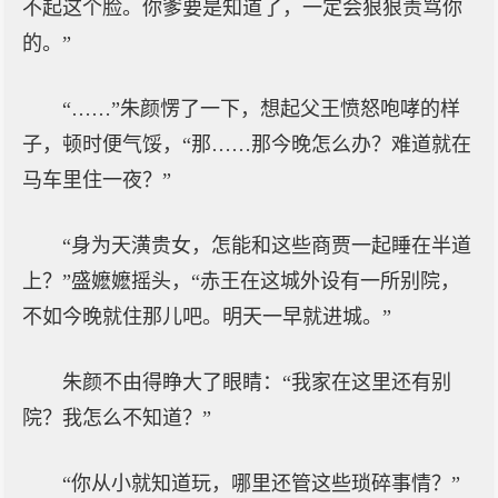
不起这个脸。你爹要是知道了，一定会狠狠责骂你
的。”
“……”朱颜愣了一下，想起父王愤怒咆哮的样
子，顿时便气馁，“那……那今晚怎么办？难道就在
马车里住一夜？”
“身为天潢贵女，怎能和这些商贾一起睡在半道
上？”盛嬷嬷摇头，“赤王在这城外设有一所别院，
不如今晚就住那儿吧。明天一早就进城。”
朱颜不由得睁大了眼睛：“我家在这里还有别
院？我怎么不知道？”
“你从小就知道玩，哪里还管这些琐碎事情？”