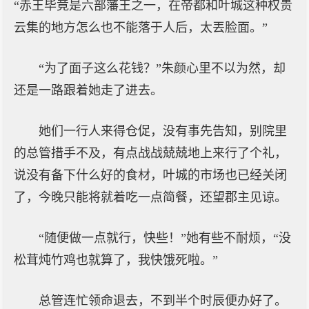
“赤王毕竟是六部藩王之一，在帝都和叶城这种权贵
云集的地方怎么也不能落于人后，太丟脸面。”
“为了面子这么花钱？”朱颜心里不以为然，却
还是一路跟着她走了进去。
她们一行人来得仓促，没有事先告知，别院里
的总管措手不及，有点战战兢兢地上来行了个礼，
说没有备下什么好的食材，叶城的市场也已经关闭
了，今晚只能将就着吃一点简餐，还望郡主见谅。
“随便做一点就行，快些！”她有些不耐烦，“没
松茸炖竹鸡也就算了，我快饿死啦。”
总管连忙领命退去，不到半个时辰便办好了。