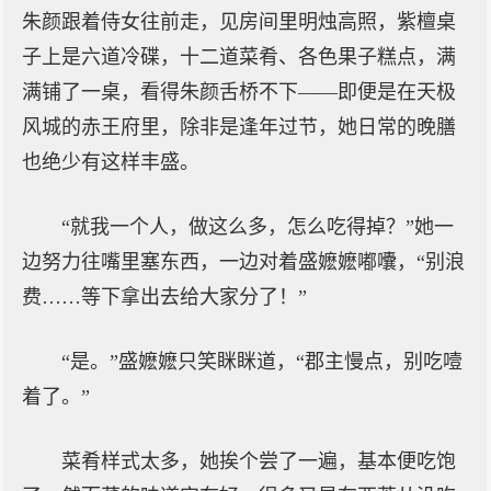
朱颜跟着侍女往前走，见房间里明烛高照，紫檀桌
子上是六道冷碟，十二道菜肴、各色果子糕点，满
满铺了一桌，看得朱颜舌桥不下——即便是在天极
风城的赤王府里，除非是逢年过节，她日常的晚膳
也绝少有这样丰盛。
“就我一个人，做这么多，怎么吃得掉？”她一
边努力往嘴里塞东西，一边对着盛嬷嬷嘟囔，“别浪
费……等下拿出去给大家分了！”
“是。”盛嬷嬷只笑眯眯道，“郡主慢点，别吃噎
着了。”
菜肴样式太多，她挨个尝了一遍，基本便吃饱