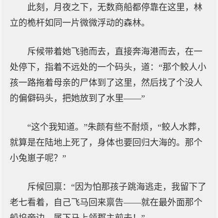
此刻，月夜之下，无数商船都停靠在这里，林
立的桅杆如同一片微微浮动的森林。
斥候带着她飞驰而去，直接奔海港而去，在一
处停下，指着不远处的一个码头，道：“那个鲛人小
孩一路拖着母亲的尸体到了这里，然后找了个没人
的偏僻码头，把她放到了水里——”
“这个我知道。”朱颜有些不耐烦，“鲛人水葬，
就算是在陆地上死了，身体也要回归大海的。那个
小兔崽子呢？”
斥候回禀：“因为怕那孩子跳海逃走，我留下了
老七看着，自己飞马回来禀告——就在最外面那个