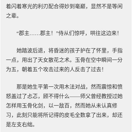
着闪着寒光的利刃配合得妙到毫巅，显然不是等闲
之辈。
“郡主……郡主！”侍从们惊呼，哄往这边来！
她踏波后退，将昏迷的孩子护在了怀里，手指
一点，用出了天女散花之术。玉骨在空中瞬间一分
为五，朝着五个攻击过来的人反击了过去！
那是她生平第一次用木法对战，然而震惊和愤
怒盖过了忐忑，顾不得什么——师父曾经教授过她
怎样用玉骨化剑，以一敌百，然而她从未认真修
习，此刻只能将所记得的皮毛全数拿了出来，却还
是左支右绌。