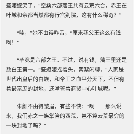
盛嬷嬷笑了，“空桑六部藩王共有云荒六合，赤王在
叶城和帝都当然都有行宫别院，这有什么稀奇？”
“哇，”她不由得咋舌，“原来我父王这么有钱
啊！”
“毕竟是六部之王。不过，说有钱，藩王里还是
数白王第一。”盛嬤嬤摇着头，絮絮闲聊，“人家是
世代出皇后的白族，和帝王之血平分天下，不但有
着最富庶的封地，还掌管着商贸中心叶城呢。”
朱颜不由得皱眉，有些不快：“啊……那么说
来，我们赤之一族掌管的西荒，岂不算云荒最穷的
一块封地了吗？”