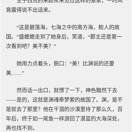
生于西荒的朱颜从未见过这样的景象，一时间
竟震得说不出话来。
“这是碧落海，七海之中的南方海，鲛人的故
国。”盛嬷嬷走到了她身后，笑道，“郡主还是第一
次看到吧？美不美？”
她用力点着头，脱口：“美！比渊说的还要
美……”
然而话一出口，就愣了一下，神色黯然下去
——是的，这就是渊魂牵梦萦的故国了。渊，是不
是就去了那里？他在干涸的沙漠里待了那么久，百
年后，终于如一尾鱼一样游回了湛蓝的大海深处，
再也找不到。