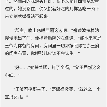
了。然而菜的味道实在好，很多又是在西荒从没吃
过的，她没忍住，便又挑着好吃的几样猛吃一顿下
来立刻就撑得站不起来。
“郡主，晚上您睡西厢这边吧。”盛嬤嬤扶着她
慢慢地出了门，便指着后院的左侧道，“那本来就是
王爷为你留的房间，房间里一切都按照你在赤王府
的闺房布置，你睡那儿应该不会认生。”
“好……”她扶着腰，打了个嗝，“父王居然这么
心细。”
“王爷可疼郡主了，”盛嬤嬤微笑，“就这么一个
宝贝女儿。”