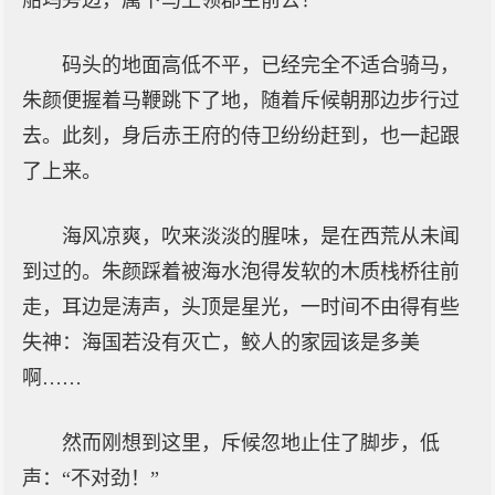
船坞旁边，属下马上领郡主前去！”
码头的地面高低不平，已经完全不适合骑马，
朱颜便握着马鞭跳下了地，随着斥候朝那边步行过
去。此刻，身后赤王府的侍卫纷纷赶到，也一起跟
了上来。
海风凉爽，吹来淡淡的腥味，是在西荒从未闻
到过的。朱颜踩着被海水泡得发软的木质栈桥往前
走，耳边是涛声，头顶是星光，一时间不由得有些
失神：海国若没有灭亡，鲛人的家园该是多美
啊……
然而刚想到这里，斥候忽地止住了脚步，低
声：“不对劲！”