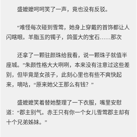
盛嬤嬤呵呵笑了一声，竟也没有反驳。
“难怪每次碰到雪莺，她身上穿戴的首饰都让人
闪瞎眼。羊脂玉的镯子，鸽蛋大的宝石……那次
还拿了一颗驻颜珠给我看，说一颗珠子就值半
座城。”朱颜性格大大咧咧，本来没有注意过这些差
别，但毕竟是女孩子，此刻心里也有些不爽快起
来，嘀咕，“原来她父王那么有钱？”
盛嬷嬷笑着替她整理了一下衣服，嘴里安慰
道：“郡主别气。赤王只有你一个女儿雪莺郡主却有
十个兄弟姊妹。”