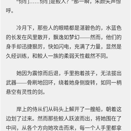
“你们……你们是鲛人？”那一瞬，朱颜失声惊
呼。
冷月下，那些人的眼睛都是湛碧色的，水蓝色
的长发在风里散开，飘逸如梦幻——然而，他们的
身手却迅捷狠厉，快如闪电，充满了力量，显然是
久经训练，和鲛人一族的柔弱天性截然不同。
她因为震惊而后退，手里抱着孩子，无法拔出
武器——骨刷地回环，绕着她身侧旋转，如同一柄
悬空有灵性的剑。
岸上的侍从们从码头上解开了一艘船，朝着这
边划了过来。然而那些鲛人跃波而出，将她围在了
中间，从各个方向她攻击而来，每一个人手里都拿