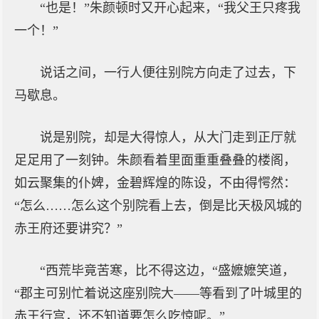
“也是！”朱颜顿时又开心起来，“我父王只疼我
一个！”
说话之间，一行人便往别院方向走了过去，下
马歇息。
说是别院，却是大得惊人，从大门走到正厅就
足足用了一刻钟。朱颜看着里面重重叠叠的楼阁，
如云聚集的仆婢，金碧辉煌的陈设，不由得愕然：
“怎么……怎么这个别院看上去，倒是比天极风城的
赤王府还要讲究？”
“西荒毕竟苦寒，比不得这边，“盛嬷嬷笑道，
“郡主可别忙着说这座别院大——等看到了叶城里的
赤王行宫，还不知道要怎么吃惊呢。”