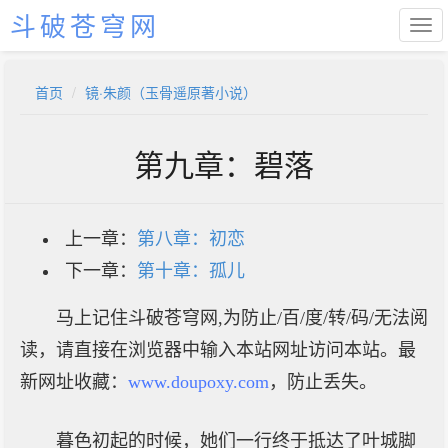
斗破苍穹网
首页
镜·朱颜（玉骨遥原著小说）
第九章：碧落
上一章：
第八章：初恋
下一章：
第十章：孤儿
马上记住斗破苍穹网,为防止/百/度/转/码/无法阅
读，请直接在浏览器中输入本站网址访问本站。最
新网址收藏：
www.doupoxy.com
，防止丢失。
暮色初起的时候，她们一行终于抵达了叶城脚