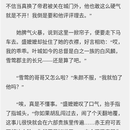
不信当真换了帝君被关在城门外，他也敢这么硬气
就是不开！我倒是要和他评评理去。”
她脾气火暴，说到这里一掀帘子，便要走下马
车去。盛嬤嬤却扯住了她的衣襟，好言相劝：“哎，
我的乖乖。叶城如今的总督是白之一族的白风麟，
雪莺郡主的长兄——还是算了吧。”
“雪莺的哥哥又怎么啦？”朱颜不服，“我就怕了
他吗？”
“唉，真是不懂事。”盛嬷嬷叹了口气，抬手指
了指城头，“你如果胡乱闯过去，闹了个天翻地覆，
这事儿很快就会在六部贵族里传遍……赤王府可丟