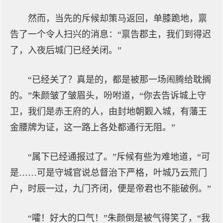
然而，当先的斥候却策马返回，单膝跪地，禀
告了一个令人扫兴的消息：“禀告郡主，我们到得迟
了，入夜后城门已经关闭。”
“已经关了？真是的，都是被那一场闹腾给耽搁
的。”朱颜皱了皱眉头，吩咐道，“你去告诉城上守
卫，我们是赤王府的人，由封地朝觐入城，有藩王
金腰牌为证，这一路上各处都通行无阻。”
“属下已经通报过了。”斥候有些为难地道，“可
是……可是守城官说总督治下严格，叶城乃云荒门
户，时辰一过，九门齐闭，便是帝君也不能破例。”
“嚯！好大的口气！”朱颜倒是被气得笑了，“我