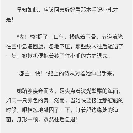
早知如此，应该回去好好看那本手记小札才
是！
“去！”她提了一口气，操纵着玉骨，五道流光
在空中急速回旋，忽地下压，那些鲛人往后逼退了
一步，她趁机便抱着孩子往小船的方向退去。
“郡主，快！”船上的侍从对着她伸出手来。
她踏波疾奔而去，足尖点着波光粼粼的海面，
如同一只赤色的舞，然而，当她快要接近那艘船的
时候，眼神忽地凝固了一下，盯着船边缘处的海
面，身形一顿，骤然往后急退！