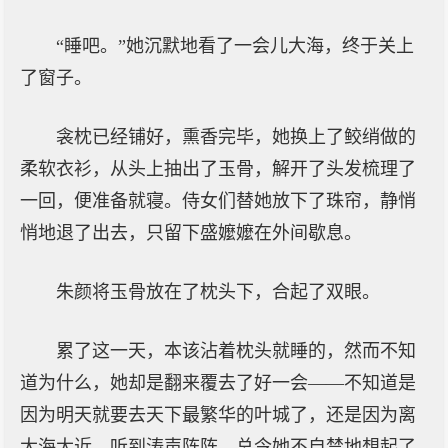
“睡吧。”她沉默地看了一会儿大海，终于关上
了窗子。
衾枕已经铺好，熏香完毕，她换上了鲛绡做的
柔软衣衫，从头上抽出了玉骨，解开了头发梳理了
一回，便准备就寝。侍女们替她放下了珠帘，静悄
悄地退了出去，只留下盛嬤嬤在外间歇息。
朱颜将玉骨放在了枕头下，合起了双眼。
累了这一天，本该沾着枕头就睡的，然而不知
道为什么，她却是翻来覆去了好一会——不知道是
因为明天就要去天下最繁华的叶城了，还是因为离
大海太近，听到涛声阵阵，总令她不自禁地想起了