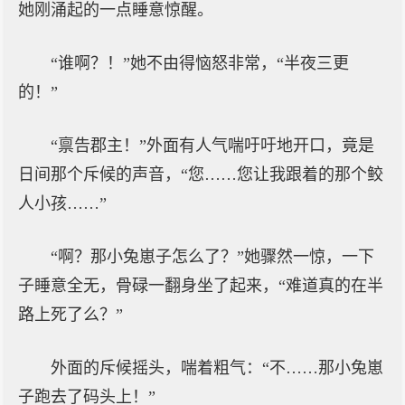
她刚涌起的一点睡意惊醒。
“谁啊？！”她不由得恼怒非常，“半夜三更
的！”
“禀告郡主！”外面有人气喘吁吁地开口，竟是
日间那个斥候的声音，“您……您让我跟着的那个鲛
人小孩……”
“啊？那小兔崽子怎么了？”她骤然一惊，一下
子睡意全无，骨碌一翻身坐了起来，“难道真的在半
路上死了么？”
外面的斥候摇头，喘着粗气：“不……那小兔崽
子跑去了码头上！”