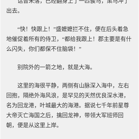
话音未落，已经翻身上了一匹骏马，策马冲了
出去。
“快！快跟上！”盛嬷嬷拦不住，便在后头着急
地催促着所有的侍卫，“都给我跟上！郡主要是有什
么闪失，你们都保不住脑袋！”
别院外的一箭之地，就是大海。
这里的海很平静，两侧有山脉深入海中，左右
回抱，隔绝外海风浪，是罕见的天然优良深水港，
名为回龙港，叶城最大的海港。据说七千年前星尊
大帝灭亡海国之后，擒回龙神，带领大军班师回
朝，便是从这里上岸。