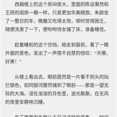
西厢楼上的这个房间很大，里面的陈设果然和
王府的闺房一模一样，只是更加华美精致。朱颜坐
了一整日的车，晚膳又吃得太饱，顿时觉得困乏，
随便洗漱了一下，便吩咐侍女铺了床，准备睡觉。
趁着睡前的这个空挡，她走到窗前，看了一眼
外面的景色，发出了一声情不自禁的惊叹：“天哪，
好美！”
从楼上看出去，眼前居然是一片看不到头的灿
烂银色，如同银河骤然铺到了眼前——那是一望无
际的大海。浸在溶溶的月色里，波光粼粼，在无风
的夜里安静地沉睡。