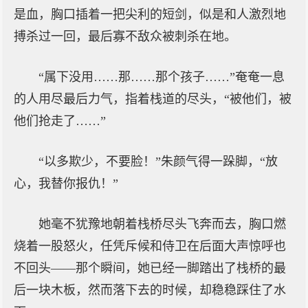
是血，胸口插着一把尖利的短剑，似是和人激烈地
搏杀过一回，最后寡不敌众被刺杀在地。
“属下没用……那……那个孩子……”奄奄一息
的人用尽最后力气，指着栈道的尽头，“被他们，被
他们抢走了……”
“以多欺少，不要脸！”朱颜气得一跺脚，“放
心，我替你报仇！”
她毫不犹豫地朝着栈桥尽头飞奔而去，胸口燃
烧着一股怒火，任凭斥候和侍卫在后面大声惊呼也
不回头——那个瞬间，她已经一脚踏出了栈桥的最
后一块木板，然而落下去的时候，却稳稳踩住了水