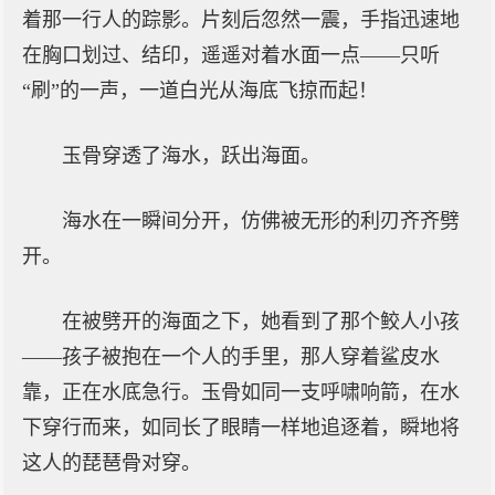
着那一行人的踪影。片刻后忽然一震，手指迅速地
在胸口划过、结印，遥遥对着水面一点——只听
“刷”的一声，一道白光从海底飞掠而起！
玉骨穿透了海水，跃出海面。
海水在一瞬间分开，仿佛被无形的利刃齐齐劈
开。
在被劈开的海面之下，她看到了那个鲛人小孩
——孩子被抱在一个人的手里，那人穿着鲨皮水
靠，正在水底急行。玉骨如同一支呼啸响箭，在水
下穿行而来，如同长了眼睛一样地追逐着，瞬地将
这人的琵琶骨对穿。