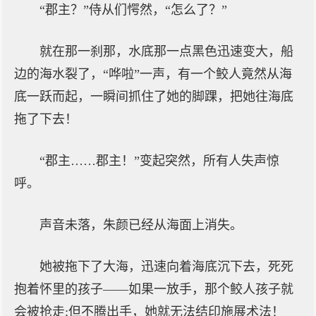
“郡主？”侍从们愕然，“怎么了？”
就在那一刹那，水底那一点黑色迅速变大，船
边的海水裂了，“哗啦”一声，有一个鲛人竟然从海
底一跃而起，一瞬间抓住了她的脚踝，把她往海底
拖了下去！
“郡主……郡主！”变起突然，所有人失声惊
呼。
声音未落，朱颜已经从海面上消失。
她被拖下了大海，迅速向着海底沉下去，死死
抱着怀里的孩子——如果一放手，那个鲛人孩子就
会被抢走;但不腾出手，她就无法结印施展术法！