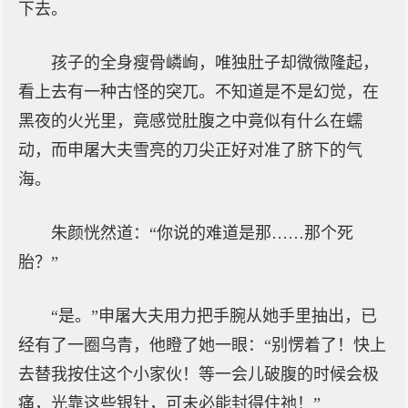
下去。
孩子的全身瘦骨嶙峋，唯独肚子却微微隆起，
看上去有一种古怪的突兀。不知道是不是幻觉，在
黑夜的火光里，竟感觉肚腹之中竟似有什么在蠕
动，而申屠大夫雪亮的刀尖正好对准了脐下的气
海。
朱颜恍然道：“你说的难道是那……那个死
胎？”
“是。”申屠大夫用力把手腕从她手里抽出，已
经有了一圈乌青，他瞪了她一眼：“别愣着了！快上
去替我按住这个小家伙！等一会儿破腹的时候会极
痛，光靠这些银针，可未必能封得住祂！”