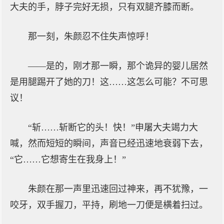
大夫的手，脖子完好无损，只有双腿齐膝而断。
那一刻，朱颜忍不住失声惊呼！
——是的，刚才那一瞬，那个诡异的婴儿居然
是用腿踢开了她的刀！这……这怎么可能？不可思
议！
“斩……斩断它的头！快！”申屠大夫竭力大
喊，然而短短的瞬间，声音已经迅速地衰弱下去，
“它……它想寄生在我身上！”
朱颜在那一声里迅速回过神来，再不犹豫，一
咬牙，双手握刀，平持，刷地一刀便是横着扫过。