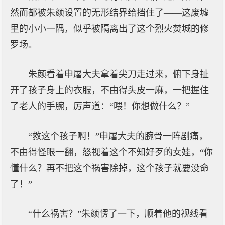
然而都被朱颜设置的无形结界给挡住了——这废墟
里的小小一隅，似乎被隔离出了这个烈火焚城的修
罗场。
朱颜看着申屠大夫拿着尖刀走过来，俯下身扯
开了孩子身上的衣服，不由得头皮一麻，一把握住
了老人的手腕，厉声道：“喂！你想做什么？”
“救这个孩子啊！”申屠大夫的腕骨一阵剧痛，
不由得怪眼一翻，怒视着这个不知好歹的女娃，“你
懂什么？再不把这个祸害除掉，这个孩子就要没命
了！”
“什么祸害？”朱颜愣了一下，顺着他的视线看