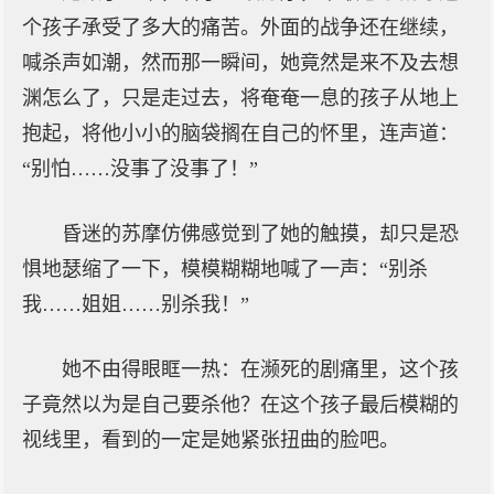
个孩子承受了多大的痛苦。外面的战争还在继续，
喊杀声如潮，然而那一瞬间，她竟然是来不及去想
渊怎么了，只是走过去，将奄奄一息的孩子从地上
抱起，将他小小的脑袋搁在自己的怀里，连声道：
“别怕……没事了没事了！”
昏迷的苏摩仿佛感觉到了她的触摸，却只是恐
惧地瑟缩了一下，模模糊糊地喊了一声：“别杀
我……姐姐……别杀我！”
她不由得眼眶一热：在濒死的剧痛里，这个孩
子竟然以为是自己要杀他？在这个孩子最后模糊的
视线里，看到的一定是她紧张扭曲的脸吧。