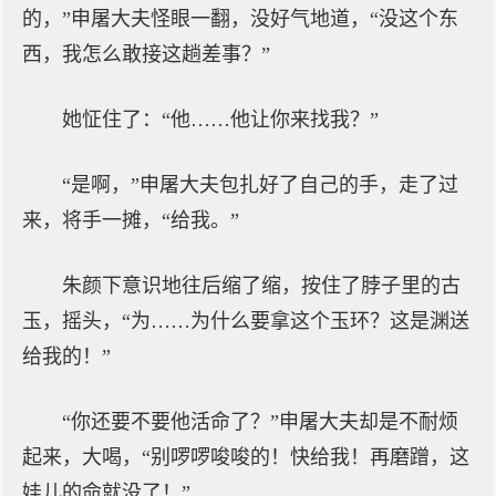
的，”申屠大夫怪眼一翻，没好气地道，“没这个东
西，我怎么敢接这趟差事？”
她怔住了：“他……他让你来找我？”
“是啊，”申屠大夫包扎好了自己的手，走了过
来，将手一摊，“给我。”
朱颜下意识地往后缩了缩，按住了脖子里的古
玉，摇头，“为……为什么要拿这个玉环？这是渊送
给我的！”
“你还要不要他活命了？”申屠大夫却是不耐烦
起来，大喝，“别啰啰唆唆的！快给我！再磨蹭，这
娃儿的命就没了！”