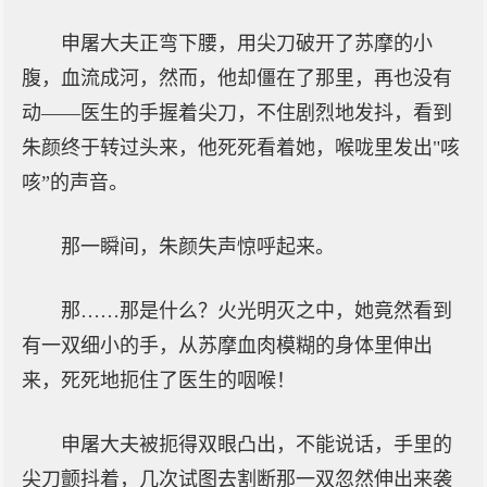
申屠大夫正弯下腰，用尖刀破开了苏摩的小
腹，血流成河，然而，他却僵在了那里，再也没有
动——医生的手握着尖刀，不住剧烈地发抖，看到
朱颜终于转过头来，他死死看着她，喉咙里发出"咳
咳”的声音。
那一瞬间，朱颜失声惊呼起来。
那……那是什么？火光明灭之中，她竟然看到
有一双细小的手，从苏摩血肉模糊的身体里伸出
来，死死地扼住了医生的咽喉！
申屠大夫被扼得双眼凸出，不能说话，手里的
尖刀颤抖着，几次试图去割断那一双忽然伸出来袭