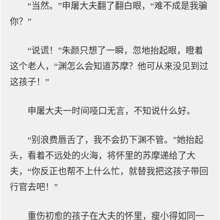
“当然。”申屠大夫翻了翻白眼，“难不成是我骗
你？”
“说谎！”朱颜只想了一瞬，忽地抬起眼，瞪着
这个老人，“渊怎么会知道苏摩？他可从来没见到过
这孩子！”
申屠大夫一时间哑口无言，不知说什么好。
“别浪费唇舌了，我不会扔下渊不管。”她抬起
头，看着不远处的火海，将怀里的苏摩递给了大
夫，“你反正也帮不上什么忙，就替我把这孩子带回
行官去吧！”
重伤初愈的孩子在大夫的怀里，瘦小得如同一