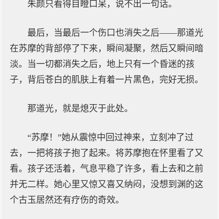
朱颜只看得目瞪口呆，说不出一句话。
最后，当最后一个伤口也消失之后——那道光
在苏摩的背部停了下来，瞬间凝聚，然后又瞬间暗
淡。当一切都消失之后，地上只有一个昏迷的孩
子，背后苍白的肌肤上有着一片黑色，完好无损。
那道光，就是熄灭于此处。
“苏摩！”她从震惊中回过神来，立刻冲了过
去，一把将孩子抱了起来。将苏摩抱在怀里看了又
看。孩子还活着，气息平稳了许多，看上去和之前
并无二样。她心里又惊又喜又纳闷，没想到渊的这
个古玉居然还有疗伤的奇效。