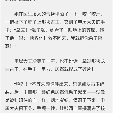
她在医生凌人的气势里颤了一下，咬了咬牙，
一把扯下了脖子上那块古玉，交到了申屠大夫的手
里：“拿去！”顿了顿，她看了一眼地上的苏摩，瞪
了他一眼：“快救他！救不回来，我就把你杀了陪
葬！”
申屠大夫冷笑了一声，也不说话，拿过那块龙
血古玉，在手里一用力，居然就捏成了碎片！
“啊？！”不等朱颜惊呼出来，只见那块古玉碎
裂之后，里面那一缕红色居然流动了起来——就像
是被封印住的血一样，刷地凝结，滴落了下来！申
屠大夫俯下身，手腕一转，让那滴血直接滴进了孩