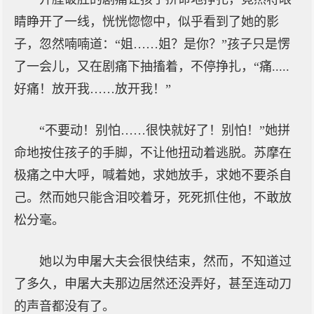
睛睁开了一线，恍恍惚惚中，似乎看到了她的影
子，忽然喃喃道：“姐……姐？是你？”孩子只是愣
了一会儿，又在剧痛下抽搐着，不停挣扎，“痛.....
好痛！放开我……放开我！”
“不要动！别怕……很快就好了！别怕！”她拼
命地按住孩子的手脚，不让他扭动着逃脱。苏摩在
极痛之中大呼，喊着她，求她放手，求她不要杀自
己。然而她只能含泪咬着牙，死死抓住他，不敢放
松分毫。
她以为申屠大夫会很快结束，然而，不知道过
了多久，申屠大夫那边居然还没弄好，甚至连动刀
的声音都没有了。