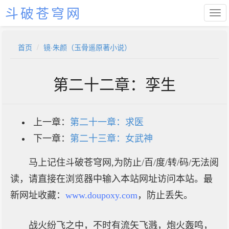
斗破苍穹网
首页
镜·朱颜（玉骨遥原著小说）
第二十二章：孪生
上一章：
第二十一章：求医
下一章：
第二十三章：女武神
马上记住斗破苍穹网,为防止/百/度/转/码/无法阅
读，请直接在浏览器中输入本站网址访问本站。最
新网址收藏：
www.doupoxy.com
，防止丢失。
战火纷飞之中，不时有流矢飞溅，炮火轰鸣，