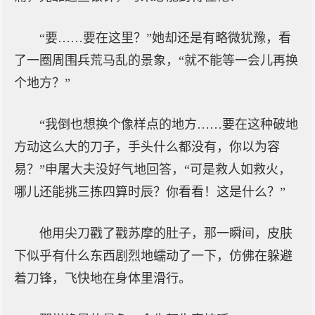
“要……要在这里？”她却还是有略微犹豫，看
了一圈周围兵荒马乱的景象，“就不能等一会儿再换
个地方？”
“我倒也想换个像样点的地方……要在这种破地
方动这么大的刀子，手头什么都没有，你以为容
易？”申屠大夫没好气地回答，“可是救人如救火，
哪儿还能挑三拣四算时辰？你看看！这是什么？”
他用尖刀戳了戳苏摩的肚子，那一瞬间，皮肤
下似乎有什么东西剧烈地蠕动了一下，仿佛在躲避
着刀锋，飞快地在身体里滑行。