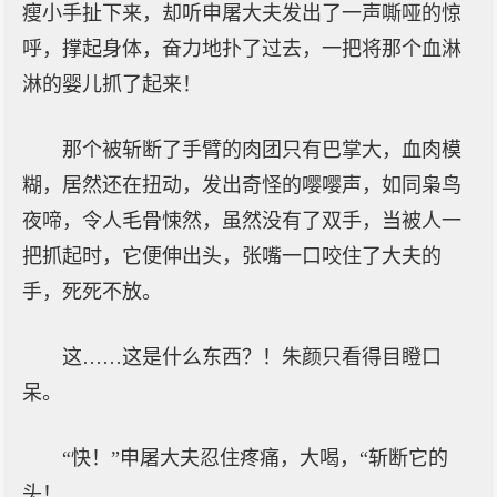
瘦小手扯下来，却听申屠大夫发出了一声嘶哑的惊
呼，撑起身体，奋力地扑了过去，一把将那个血淋
淋的婴儿抓了起来！
那个被斩断了手臂的肉团只有巴掌大，血肉模
糊，居然还在扭动，发出奇怪的嘤嘤声，如同枭鸟
夜啼，令人毛骨悚然，虽然没有了双手，当被人一
把抓起时，它便伸出头，张嘴一口咬住了大夫的
手，死死不放。
这……这是什么东西？！朱颜只看得目瞪口
呆。
“快！”申屠大夫忍住疼痛，大喝，“斩断它的
头！