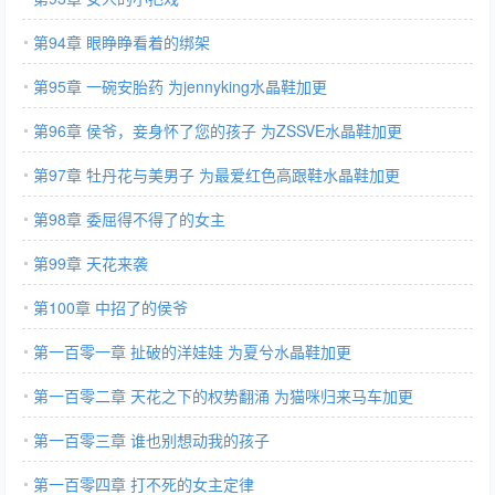
第94章 眼睁睁看着的绑架
第95章 一碗安胎药 为jennyking水晶鞋加更
第96章 侯爷，妾身怀了您的孩子 为ZSSVE水晶鞋加更
第97章 牡丹花与美男子 为最爱红色高跟鞋水晶鞋加更
第98章 委屈得不得了的女主
第99章 天花来袭
第100章 中招了的侯爷
第一百零一章 扯破的洋娃娃 为夏兮水晶鞋加更
第一百零二章 天花之下的权势翻涌 为猫咪归来马车加更
第一百零三章 谁也别想动我的孩子
第一百零四章 打不死的女主定律