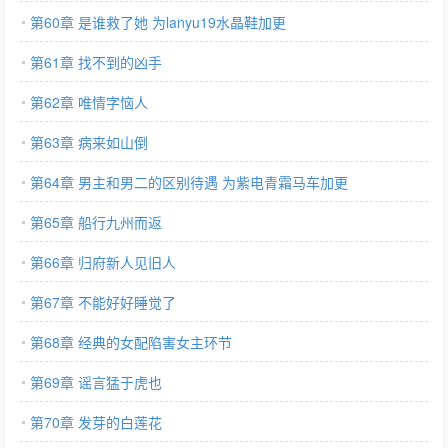
第60章 是谁救了她 为lanyu19水晶鞋加更
第61章 找不到的凶手
第62章 唯情字恼人
第63章 病来如山倒
第64章 男主和男二的区别待遇 为紫电青霜马车加更
第65章 船行九州而返
第66章 归府新人见旧人
第67章 不能好好睡觉了
第68章 经典的女配陷害女主环节
第69章 谣言猛于虎也
第70章 发芽的白莲花