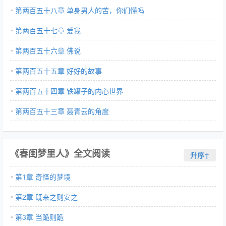
第两百五十八章 单身男人的苦，你们懂吗
第两百五十七章 爱我
第两百五十六章 佛说
第两百五十五章 好好的故事
第两百五十四章 铁罐子的内心世界
第两百五十三章 聂青云的角度
《春闺梦里人》全文阅读
升序↑
第1章 奇怪的梦境
第2章 既来之则安之
第3章 当跪则跪