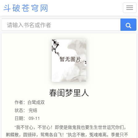
斗破苍穹网
春闺梦里人
作者：白鹭成双
状态： 完结
日期： 09-11
“我不甘心，不甘心！即使是做鬼我也要生生世世诅咒你们，
鹣鲽散，圆镜碎，鸳鸯各自飞！”执念不散，冤魂难离。季曼只不