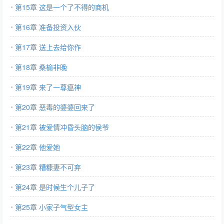
第15章 这是一个了不得的商机
第16章 准备投资入伙
第17章 送上去给你作
第18章 桑榆非晚
第19章 来了一尊瘟神
第20章 恶毒的婆婆回来了
第21章 被爱情冲昏头脑的侯爷
第22章 他爱她
第23章 糟糠妻不可弃
第24章 是时候生个儿子了
第25章 小家子气型女主