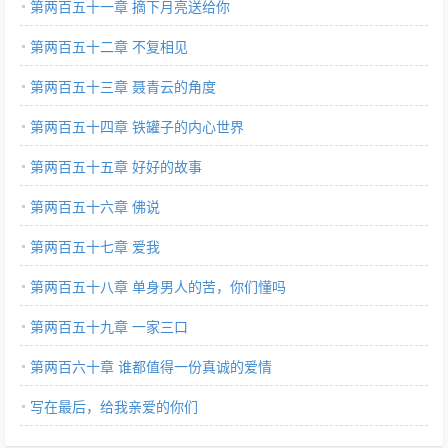
第两百五十一章 摘下月亮送给你
第两百五十二章 不复相见
第两百五十三章 聂青云的角度
第两百五十四章 铁罐子的内心世界
第两百五十五章 好好的故事
第两百五十六章 佛说
第两百五十七章 爱我
第两百五十八章 单身男人的苦，你们懂吗
第两百五十九章 一家三口
第两百六十章 谁都值得一份真诚的爱情
写在最后，给我亲爱的你们