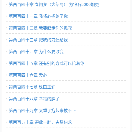
第两百四十章 春闺梦（大结局） 为钻石5000加更
第两百四十一章 我将心捧给了你
第两百四十二章 我要赶走你的孤寂
第两百四十三章 把我的刀还给我
第两百四十四章 为什么要改变
第两百四十五章 还有别的方式可以陪着你
第两百四十六章 爱心
第两百四十七章 珠圆玉润
第两百四十八章 幸福的胖子
第两百四十九章 太重了抱起来放不下
第两百五十章 得此一胖，夫复何求