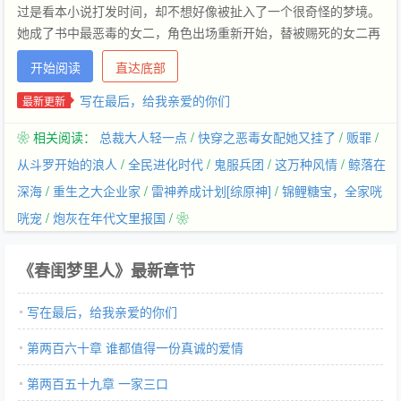
过是看本小说打发时间，却不想好像被扯入了一个很奇怪的梦境。
她成了书中最恶毒的女二，角色出场重新开始，替被赐死的女二再
走一遍故事的发展结局。宅院深深的侯府，圣母玛利亚一样的女
开始阅读
直达底部
主，无数恶毒的炮灰。皇家恩怨牵扯不休，后院争斗一人不留。她
一个注定没有好下场的女二，该怎么扭转命运？斗天斗地花言巧
写在最后，给我亲爱的你们
最新更新
语，骗老骗少满腹计算。看在她这么尽职尽责破坏男女主关系发展
❀ 相关阅读：
总裁大人轻一点
/
快穿之恶毒女配她又挂了
/
贩罪
/
的份上，能不能给她一条活路啊？
从斗罗开始的浪人
/
全民进化时代
/
鬼服兵团
/
这万种风情
/
鲸落在
深海
/
重生之大企业家
/
雷神养成计划[综原神]
/
锦鲤糖宝，全家咣
咣宠
/
炮灰在年代文里报国
/ ❀
《春闺梦里人》最新章节
写在最后，给我亲爱的你们
第两百六十章 谁都值得一份真诚的爱情
第两百五十九章 一家三口