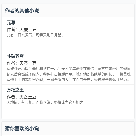
作者的其他小说
元尊
作者：天蚕土豆
吾有一口玄黄气，可吞天地日月星。
斗破苍穹
作者：天蚕土豆
斗破苍穹小医仙最后和谁在一起？天才少年萧炎在创造了家族空前绝后的修炼
纪录后突然成了废人，种种打击接踵而至。就在他即将绝望的时候，一缕灵魂
从他手上的戒指里浮现，一扇全新的大门在面前开启，经过艰苦修炼并经历了
一系列的磨练，收异火，寻宝物，炼丹药，斗魂族。最终成为斗帝，为解开斗
万相之王
帝失踪之谜而前往大千世界......
作者：天蚕土豆
天地间，有万相。而我李洛，终将成为这万相之王。
猜你喜欢的小说