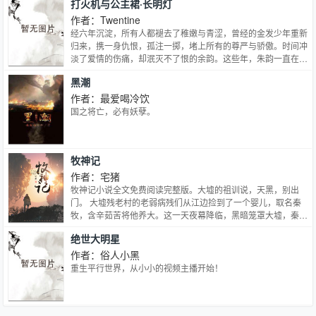
打火机与公主裙·长明灯
回肠的爱恨情仇俊美的猫妖少年爱上一条鱼、视觉系的美艳狐狸
守护着谶花、黄金狮子仰天长啸拯救爱人，夜蝶武士背负离奇身
作者：Twentine
世诛杀妖魔每个光临甜品店的客人身上都有故事。如同浮生茶一
经六年沉淀，所有人都褪去了稚嫩与青涩，曾经的金发少年重新
般，有着百转千回后的苦涩与甘甜？树妖老板娘是听故事的人。
归来，携一身仇恨，孤注一掷，堵上所有的尊严与骄傲。时间冲
而她自己也是在人生中淡然寻觅的人她的生命有子淼、九厥、敖
淡了爱情的伤痛，却泯灭不了恨的余韵。这些年，朱韵一直在安
炽、胖子、瘦子最终，他们将走向何方？
静的生活中默默等待，等他一声令下，她便会为他赴汤蹈火，披
黑潮
荆斩棘；望他于一园荒草，灯一盏长明。原来那些曾经闪亮的日
子，早已深埋心中，固若金汤。凭时光如何流转，任风雨如何肆
作者：最爱喝冷饮
虐，命运的绳索早已将国王与骑士紧紧相牵。“只要他在，她就
国之将亡，必有妖孽。
有无限勇气，他不在，她便不堪一击。”
牧神记
作者：宅猪
牧神记小说全文免费阅读完整版。大墟的祖训说，天黑，别出
门。 大墟残老村的老弱病残们从江边捡到了一个婴儿，取名秦
牧，含辛茹苦将他养大。这一天夜幕降临，黑暗笼罩大墟，秦牧
走出了家门 做个春风中荡漾的反派吧！ 瞎子对他说。 秦牧的反
绝世大明星
派之路，正在崛起！
作者：俗人小黑
重生平行世界，从小小的视频主播开始！