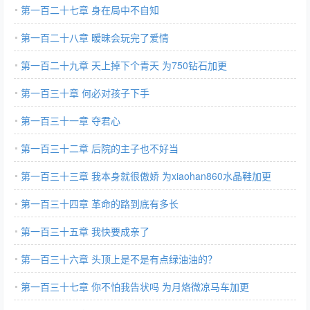
第一百二十七章 身在局中不自知
第一百二十八章 暧昧会玩完了爱情
第一百二十九章 天上掉下个青天 为750钻石加更
第一百三十章 何必对孩子下手
第一百三十一章 夺君心
第一百三十二章 后院的主子也不好当
第一百三十三章 我本身就很傲娇 为xiaohan860水晶鞋加更
第一百三十四章 革命的路到底有多长
第一百三十五章 我快要成亲了
第一百三十六章 头顶上是不是有点绿油油的？
第一百三十七章 你不怕我告状吗 为月烙微凉马车加更