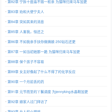
第82章 宁拆十座庙不毁一桩亲 为猫咪归来马车加更
第83章 劝和大使宁夫人
第84章 突如其来的消息
第85章 人害我，恒还之
第86章 不如我亲手扶你做姨娘 250钻石还更
第87章 一如当初她那一跪 为猫咪归来马车加更
第88章 保个孩子不容易
第89章 女主好像起了什么不得了的化学反应
第90章 一个月前丢的药
第91章 元节而至的丫鬟调度 为jennyking水晶鞋加更
第92章 娘家人过门拜访了
第93章 女人的小把戏