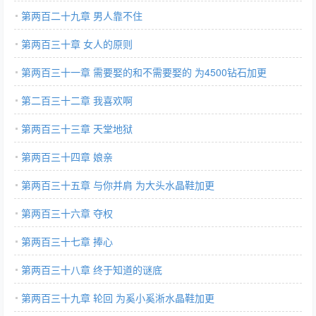
第两百二十九章 男人靠不住
第两百三十章 女人的原则
第两百三十一章 需要娶的和不需要娶的 为4500钻石加更
第二百三十二章 我喜欢啊
第两百三十三章 天堂地狱
第两百三十四章 娘亲
第两百三十五章 与你并肩 为大头水晶鞋加更
第两百三十六章 夺权
第两百三十七章 捧心
第两百三十八章 终于知道的谜底
第两百三十九章 轮回 为奚小奚淅水晶鞋加更