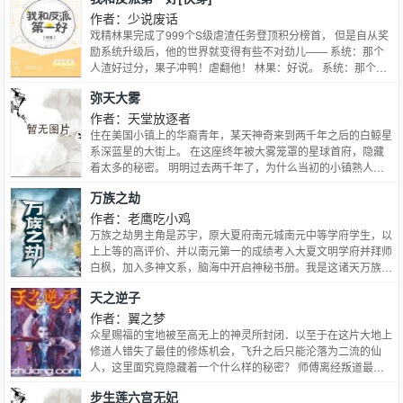
封印在了囚牢位面。…
作者：少说废话
戏精林果完成了999个S级虐渣任务登顶积分榜首， 但是自从奖
励系统升级后，他的世界就变得有些不对劲儿—— 系统：那个
人渣好过分，果子冲鸭！虐翻他！ 林果：好说。 系统：那个反
派好可怜，果子冲鸭！暖哭他！ 林果：也成。 系统：反派要啪
弥天大雾
才能好，果子冲鸭！睡了他！ 林·卖艺不**·果：……MDZZ！辣
鸡系统你说啥？！ 1Ｖ1，HE，主系统精分套路攻Ｘ小员工戏精
作者：天堂放逐者
皮皮受 晏柏Ｘ林果 轻松甜宠，苏爽治愈，还有一点皮～…
住在美国小镇上的华裔青年，某天神奇来到两千年之后的白鲸星
系深蓝星的大街上。 在这座终年被大雾笼罩的星球首府，隐藏
着太多的秘密。 明明过去两千年了，为什么当初的小镇熟人还
活着？ 曾经的小镇矿工现在是星际海盗，小镇汽车旅馆服务生
万族之劫
是星球球长…… 主角：上帝，我前二十年到底住在一个什么样
的镇上=口= 一只蝙蝠从他旁边飞过，用优雅圆滑的声音低声轻
作者：老鹰吃小鸡
笑——演出开始了。 ↑以作者的属性，这怎么可能只是一个机甲
万族之劫男主角是苏宇，原大夏府南元城南元中等学府学生，以
文呢╮(╯_╰)╭ PS：这是一场弥天大误 内容标签：血族 机甲
上上等的高评价、并以南元第一的成绩考入大夏文明学府并拜师
异能 搜索关键字：主角：温栾、赛路斯┃其它：黑暗议会，教
白枫，加入多神文系，脑海中开启神秘书册。我是这诸天万族的
廷，未来，圣战，机甲
劫！万族之劫小说什么时候更新？
天之逆子
作者：翼之梦
众星赐福的宝地被至高无上的神灵所封闭．以至于在这片大地上
修道人错失了最佳的修炼机会，飞升之后只能沦落为二流的仙
人，这里面究竟隐藏着一个什么样的秘密？ 师傅离经叛道最终
飞升仙界，徒弟胆大妄为、逆天行事结局又会如何？ 借助星辰
步生莲六宫无妃
之力的封天法阵又该如何打破？ 个性乖张的名门弃徒楚梦忱：