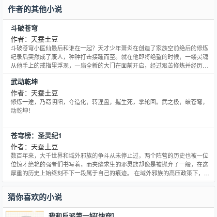
作者的其他小说
斗破苍穹
作者：天蚕土豆
斗破苍穹小医仙最后和谁在一起？天才少年萧炎在创造了家族空前绝后的修炼
纪录后突然成了废人，种种打击接踵而至。就在他即将绝望的时候，一缕灵魂
从他手上的戒指里浮现，一扇全新的大门在面前开启，经过艰苦修炼并经历了
一系列的磨练，收异火，寻宝物，炼丹药，斗魂族。最终成为斗帝，为解开斗
武动乾坤
帝失踪之谜而前往大千世界......
作者：天蚕土豆
修炼一途，乃窃阴阳，夺造化，转涅盘，握生死，掌轮回。武之极，破苍穹，
动乾坤！
苍穹榜：圣灵纪1
作者：天蚕土豆
数百年来，大千世界和域外邪族的争斗从未停止过，两个阵营的历史也被一位
位惊才绝艳的强者们书写着，而夹缝求生的邪灵族却像是被抛弃了一般，在这
厚重的历史上始终刻不下一段属于自己的痕迹。 在域外邪族的高压政策下，邪
灵族人们被迫加入了战争，他们终也会成为了战争的牺牲品。因为人类历史上
无比光彩的时代就快要来临了。 几乎是大千世界所有的强者们集结在了一起，
猜你喜欢的小说
他们同仇敌忾，披荆斩棘 大主宰牧尘率强者正式对邪族宣战！ 武祖林动率武境
强者正式对邪族宣战！ 炎帝萧炎率无尽火域强者正式对邪族宣战！ 强者们光复
我和反派第一好[快穿]
了大千世界，成功驱逐了域外邪族，而邪灵族因为和邪族的牵连被大主宰永远