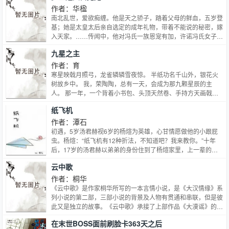
天资聪慧的采药童子雨墨；上古仙人留下的天外洞府；神奇叵测
作者：华楹
的大五行诀；通灵剔透的星幻宝玉；遨游北海的千年金鳌 本书
南北乱世，爱欲痴缠。他是天之骄子，踏着父母的鲜血，五岁登
向你讲述了一个诡魅绚丽的传奇神话！一个来自飞仙世界的人间
基；她是太皇太后亲自选定的成年礼物，带着不能说的秘密，嫁
传说！
入天家。……传闻中，他对冯氏一族恩宠有加，许诺冯氏女子、
世代为后；可春宵帐暖时，少年天子的眼神满含警告：“不要试
九星之主
探朕的底线，后位朕要留给最心爱的女子，至于子嗣——朕绝不
允许，带有冯氏血脉的子嗣出生。”传闻中，他不顾重臣反对，
作者：育
以帝王之尊，一步一叩首，登上千佛洞顶，只为在神像前祈愿：
寒星映戟月照弓，龙雀辚辚雪夜惊。 半纸功名千山外，银花火
“求与重病的妻子，平分余年阳寿，同年同月，同赴黄泉。”……
树故乡中。 我，荣陶陶，总有一天，会成为那九颗星辰的主
人。 那一年，一个背着小书包、头顶天然卷、手持方天画戟的
少年，在天台上如是说道。
纸飞机
作者：潭石
初遇，5岁汤君赫视6岁的杨煊为英雄，心甘情愿做他的小跟屁
虫。杨煊：“纸飞机有12种折法，不知道吧？我来教你。”十年
后，17岁的汤君赫以弟弟的身份住到了杨煊家里，上一辈的恩
怨纠葛尚未消弭，两个少年短兵相接，争锋相对。“先陷进去的
云中歌
那个人会输，我早就知道，但我乐意。”一晃又一个十年过去，
28岁的汤君赫与29岁的杨煊意外重逢，是物是人非事事休还是
作者：桐华
物非人是景长留？同处黑暗里的两个人，谁也成不了谁的光。那
《云中歌》是作家桐华所写的一本言情小说，是《大汉情缘》系
就一起走吧，一起寻找光。王子骑白马月亮不见啦还有猫咪总是
列小说的第二部，三部小说的背景及人物有贯通和串联，但是彼
追着尾巴有多傻小时候的记忆好无价——林忆莲《纸飞机》
此又是独立的故事。《云中歌》承接了上部作品《大漠谣》的故
事背景，讲述西汉时期，霍去病与金玉的女儿霍云歌与汉昭帝刘
在末世BOSS面前刷脸卡363天之后
弗陵和才子孟珏的爱情故事。