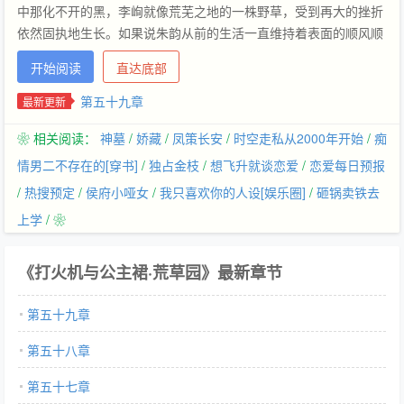
中那化不开的黑，李峋就像荒芜之地的一株野草，受到再大的挫折
依然固执地生长。如果说朱韵从前的生活一直维持着表面的顺风顺
水，平静安和，那李峋的出现则打破了这一切。他是她生命中第一
开始阅读
直达底部
次，也是唯一一次的冒险。在外人眼里李峋嚣张而轻蔑，只有朱韵
懂得他心中那片自留地，自愿成为孤独的国王的守护神，穷其一
第五十九章
最新更新
生，奉献温柔。她始终同他站在一起，一起奋进，一起痛苦，一起
❀ 相关阅读：
神墓
/
娇藏
/
凤策长安
/
时空走私从2000年开始
/
痴
深陷泥潭，或者开疆扩土。
情男二不存在的[穿书]
/
独占金枝
/
想飞升就谈恋爱
/
恋爱每日预报
/
热搜预定
/
侯府小哑女
/
我只喜欢你的人设[娱乐圈]
/
砸锅卖铁去
上学
/ ❀
《打火机与公主裙·荒草园》最新章节
第五十九章
第五十八章
第五十七章