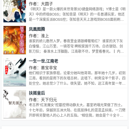
作者：大圆子
《明天》是一款火爆的末世背景3D键盘网络游戏；Y博士是《明
天》中的终极BOSS；张知音是《明天》的一名普通玩家，他还
是一个深度反派BOSS控；张知音天天上游戏到BOSS面前刷脸
卡；差三天就要刷满三百六十五天的时候被车撞了——穿越到没
凤凰图腾
有玩家、极度真实的《明天》世界里。从此过上了白天用键盘和
鼠标调戏BOSS，晚上在现实版明天中被丧尸小怪和BOSS虐的
作者：淮上
忧伤日子。BOSS攻VS知音受
谁家的娇儿憨然入梦，春夜里金酒银樽葡萄红？ 谁家的天下灰
白憧憧，江山万里、一骑苍穹 睥睨家国千万场，白衣银铠、剑
影刀狂； 秦淮水上浮胭脂，江南歌不尽，梦里看春光。┃ 内容
标签：虐恋情深 宫廷侯爵 强强 江湖恩怨┃ 主角：李骥，上官明
一生一世,江南老
德┃ 其它：强强宫廷文
作者：墨宝非宝
他们相识于家族祭祖，论辈分她叫他哥哥。那年她十几岁，初到
江南，看到的是雨下的灰墙古树，这墙下、树旁没半个影子，四
处空空。她总觉少了什么，很失望。她不知，这江南年复一年等
着北来的大雁，他也在日复一日静候她。“人人尽说江南好，游
扶摇皇后
人只合江南老。”你若不归，我不会老去。主角：沈昭昭，沈
策…
作者：天下归元
考古界“红发魔女”挖墓挖得动静太大，墓室坍塌光荣做了烈士。
十七年后，穿越到五洲大陆、在底层挣扎的混混孟扶摇，一刀劈
开即将另娶他人的心上人的五指。“相信我，她会是个十全十美
的夫人，你带着她，就像贵妇牵着贵宾犬，到哪都身价百倍，相
得益彰。”不忠所爱，弃如狗屎。从此后海阔天空，跋涉万里，