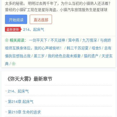
太多的秘密。 明明过去两千年了，为什么当初的小镇熟人还活着？
曾经的小镇矿工现在是星际海盗，小镇汽车旅馆服务生是星球球
长…… 主角：上帝，我前二十年到底住在一个什么样的镇上=口=
开始阅读
直达底部
一只蝙蝠从他旁边飞过，用优雅圆滑的声音低声轻笑——演出开始
了。 ↑以作者的属性，这怎么可能只是一个机甲文呢╮(╯_╰)╭
214、起床气
最新更新
PS：这是一场弥天大误 内容标签：血族 机甲 异能 搜索关键字：
❀ 相关阅读：
一剑平天下
/
不灭战神
/
笼中燕
/
九万情深
/
与病娇
主角：温栾、赛路斯┃其它：黑暗议会，教廷，未来，圣战，机甲
祖师互换身体后，我的心声被偷听！
/
韩三千苏迎夏
/
哑舍5
/
总有
偏执狂想独占我
/
差三岁
/
我的绝色总裁未婚妻
/
猫的遗产
/
天逆玄
典
/ ❀
《弥天大雾》最新章节
214、起床气
第214章 起床气
第213章 生命的追求