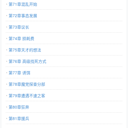
第71章混乱开始
第72章事态发展
第73章议长
第74章 损耗费
第75章天才的想法
第76章 高级找死方式
第77章 诱饵
第78章魔党探查分部
第79章遭遇不速之客
第80章狂奔
第81章援兵