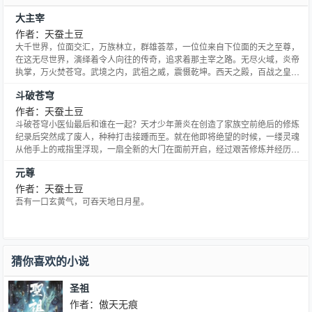
大主宰
作者：天蚕土豆
大千世界，位面交汇，万族林立，群雄荟萃，一位位来自下位面的天之至尊，
在这无尽世界，演绎着令人向往的传奇，追求着那主宰之路。无尽火域，炎帝
执掌，万火焚苍穹。武境之内，武祖之威，震慑乾坤。西天之殿，百战之皇，
战威无可敌。北荒之丘，万墓之地，不死之主镇天地。......少年自北灵境而出，
斗破苍穹
骑九幽冥雀，闯向了那精彩绝伦的纷纭世界，主宰之路，谁主沉浮？大千世
界，万道争锋，吾为大主宰。…
作者：天蚕土豆
斗破苍穹小医仙最后和谁在一起？天才少年萧炎在创造了家族空前绝后的修炼
纪录后突然成了废人，种种打击接踵而至。就在他即将绝望的时候，一缕灵魂
从他手上的戒指里浮现，一扇全新的大门在面前开启，经过艰苦修炼并经历了
一系列的磨练，收异火，寻宝物，炼丹药，斗魂族。最终成为斗帝，为解开斗
元尊
帝失踪之谜而前往大千世界......
作者：天蚕土豆
吾有一口玄黄气，可吞天地日月星。
猜你喜欢的小说
圣祖
作者：傲天无痕