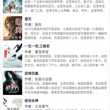
这是一个全新升级的封神世界，这里有纣王，姜子牙，苏妲己，
杨戬都将是全新的定位，这里有皇者，火云洞三皇； 这里有圣
人，道门三清； 这里也有上古神魔，蚩尤，刑天； 这里将有一
个名为罗烈的少年，开启一个我非英雄，却也盖世无双的新封神
遮天
时代！
作者：辰东
冰冷与黑暗并存的宇宙深处，九具庞大的龙尸拉着一口青铜古
棺，亘古长 这是太空探测器在枯寂的宇宙中捕捉到的一幅极其
震撼的画 九龙拉棺，究竟是回到了上古，还是来到了星空的
彼 一个浩大的仙侠世界，光怪陆离，神秘无尽。热血似火山沸
一生一世,江南老
腾，激情若瀚海汹涌，欲望如深渊无止境 登天路，踏歌行，弹
指遮
作者：墨宝非宝
他们相识于家族祭祖，论辈分她叫他哥哥。那年她十几岁，初到
江南，看到的是雨下的灰墙古树，这墙下、树旁没半个影子，四
处空空。她总觉少了什么，很失望。她不知，这江南年复一年等
着北来的大雁，他也在日复一日静候她。“人人尽说江南好，游
武神风暴
人只合江南老。”你若不归，我不会老去。主角：沈昭昭，沈
策…
作者：实验小白鼠
无际的大陆、浩瀚的海域、生命的禁区、邪恶的森林、无边的荒
古山脉。武神风暴小说讲述了自深渊挣扎逃出的男主角唐焱携带
不死天体踏天崛起，嬉笑怒骂间高歌猛进的惊世传奇。…
绝世杀神
作者：九龙真气