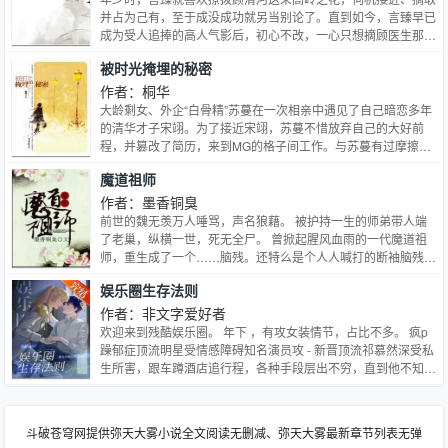
气外露，霸王之气无可比敌。怎么她身边这几只，不是奸商狐狸
并占为己有，至于成没成功就另当别论了。直到如今，言臻早已
男，就是面瘫冰山技术宅，要么就是花心风流鬼，最好的只怕就
成为受人追捧的高人气影后，初心不改，一心只想摘顾医生那一
是那个病美男了！说好的争霸天下，凌虐四方呢？求不坑爹！
朵。她一直以为自己心上人只是“普通人”——心外科医生，虽生
被时光掩埋的秘密
性冷情、禁欲洁癖，但善良且温柔，令人着迷。当然她还是不能
让顾医生心动，言臻为此苦恼。只是顾清河不这么想，她天生流
作者：桐华
淌着恶魔之血。隶属于黑暗的想法早已想将对方拆吃入骨，她会
大龄剩女、外企“白骨精”苏蔓在一次相亲中遇见了自己暗恋多年
杀死任何一个威胁者，让言臻只能属于自己。
的清华才子宋翊。为了接近宋翊，苏蔓不惜放弃自己的大好前
程，并篡改了简历，来到MG的格子间工作。与苏蔓有过摩擦的
陆励成是她在MG的顶头上司，并且非常清楚她篡改简历的事
魔道祖师
情。苏蔓把他看成眼中钉，他却在两人一点一滴的交往中对苏蔓
渐生情愫。宋翊不远万里地奔赴美国与苏蔓共度平安夜，两人默
作者：墨香铜臭
许了爱情。可当苏蔓出差回国时，发现一切都变了，死党麻辣烫
前世的魏无羡万人唾骂，声名狼藉。 被护持一生的师弟带人端
不再是她所认识的那个无牵无挂的女孩儿，而宋翊竟成了麻辣烫
了老巢，纵横一世，死无全尸。 曾掀起腥风血雨的一代魔道祖
的男朋友……接踵而来的意外降临在苏蔓身上，宋翊、麻辣烫的
师，重生成了一个……脑残。还特么是个人人喊打的断袖脑残！
过往也渐渐浮出水面，他们的爱情究竟会有怎样的结局？在流逝
我见诸君多有病，料诸君见我应如是。 但修鬼道不修仙，任你
娱乐圈生存法则
的时光中，也许别人是你的秘密，也许你是别人的秘密，可当答
千军万马，十方恶霸，九州奇侠，高岭之花，但凡化为一抔黄
案真的放在眼前时，你，愿意去揭晓吗？
土，统统收归旗下，为我所用，供我驱策！
作者：非文字爱好者
欢迎来到残酷娱乐圈。 年下 ，有攻女装情节，占比不多。 疯p
躁郁症顶流明星受情感障碍知名演员攻 - 新晋顶流祁慕然深受私
生所害，跟车蹲酒店追行程，各种手段层出不穷，直到他不知怎
么想不开去演戏，一头栽进剧组里，开始跟她们打长期的游击
战。 这也就罢了，她们扛着各种长焦镜头去拍路透，看见顶流
身边总会站着一个美艳的女演员，与他形影不离，姿态亲密，气
斗破苍穹网提供弥天大雾小说全文阅读无删减、弥天大雾最新章节列表无弹
得她们想要当场脱粉。 这种状态一直维持到剧方官宣那天，女