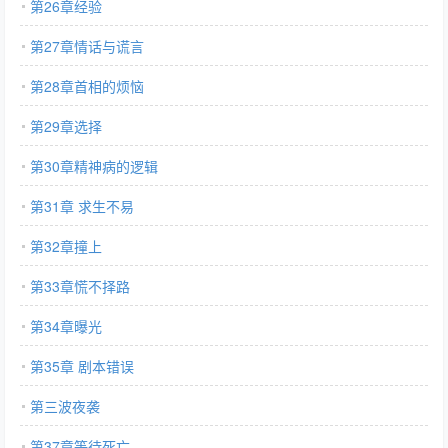
第26章经验
第27章情话与谎言
第28章首相的烦恼
第29章选择
第30章精神病的逻辑
第31章 求生不易
第32章撞上
第33章慌不择路
第34章曝光
第35章 剧本错误
第三波夜袭
第37章等待死亡