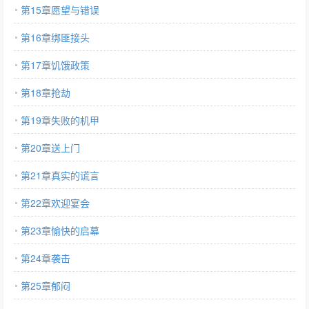
第15章愿望与错误
第16章绑匪接头
第17章饥饿政策
第18章抢劫
第19章失败的机甲
第20章送上门
第21章真实的谎言
第22章欢迎宴会
第23章愉快的启幕
第24章袭击
第25章郁闷