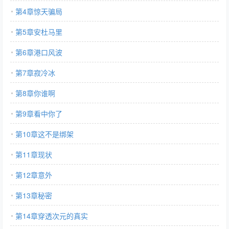
第4章惊天骗局
第5章安杜马里
第6章港口风波
第7章寂冷冰
第8章你谁啊
第9章看中你了
第10章这不是绑架
第11章现状
第12章意外
第13章秘密
第14章穿透次元的真实