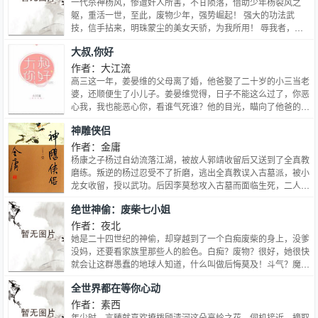
一代杀神杨风，惨遭奸人所害，不甘陨落，借助少年杨裂风之
躯，重活一世，至此，废物少年，强势崛起！ 强大的功法武
技，信手拈来，明珠蒙尘的美女天骄，为我所用！ 辱我者，必
被我辱！欺我者，反被我欺！与我作对之人，非死即伤！ 天下
大叔,你好
之大，唯我独尊，号令群雄，莫敢不从！
作者：大江流
高三这一年，姜晏维的父母离了婚，他爸娶了二十岁的小三当老
婆，还顺便生了小儿子。姜晏维觉得，日子不能这么过了，你恶
心我，我也能恶心你，看谁气死谁？他的目光，瞄向了他爸的忘
年交，秦城最被推崇的商业天才，那个被他叫叔叔的男人……中
神雕侠侣
二病VS腹黑男，年上，狗血小白HE，这是个想玩套路却被套紧
的故事。
作者：金庸
杨康之子杨过自幼流落江湖，被故人郭靖收留后又送到了全真教
磨练。叛逆的杨过忍受不了折磨，逃出全真教误入古墓派，被小
龙女收留，授以武功。后因李莫愁攻入古墓而面临生死，二人由
师徒之谊发展成了刻骨铭心的爱恋。后来蒙古铁骑即将南下，郭
绝世神偷：废柴七小姐
靖等人等难以匹敌，关键时刻，小龙女和杨过无意中卷入纷争，
打败金轮国师。 但好事多磨，杨过与小龙女多次聚散，在经历
作者：夜北
了武林大会、襄阳鏖兵，绝情幽谷等等险境，更有十六年的生离
她是二十四世纪的神偷，却穿越到了一个白痴废柴的身上，没爹
死别，痴情的杨过终于在绝情谷底找到了大难不死的小龙女，二
没妈，还要看家族里那些人的脸色。白痴？废物？很好，她很快
人重返世间。此时蒙古正调集人马，猛攻襄阳，杨过击败了金轮
就会让这群愚蠢的地球人知道，什么叫做后悔莫及！斗气？魔
法王，并以飞石击毙了蒙古皇帝蒙哥，为襄阳保卫战的胜利立下
法？她魔武双修碾压一切天才。家主之位？朱雀神兽？想要？不
全世界都在等你心动
首功，战事结束，杨过小龙女告别郭靖等人，带着神雕，悠然远
好意思她拿了！不过谁来告诉她，这个坐个马车都晕车狂吐的萌
去。
正太，真的是神兽朱雀？那个寄居在她身体里，跟个大爷一样的
作者：素西
神秘灵魂又是哪位大神？还有为什么别人家的小伙伴都是各种霸
年少时，言臻就喜欢撩拨顾清河这朵高岭之花，伺机接近、摘取