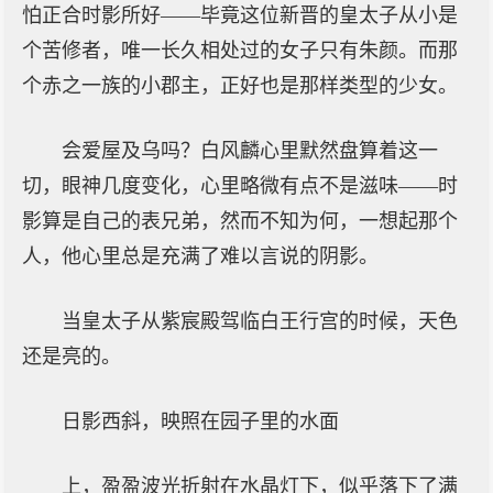
怕正合时影所好——毕竟这位新晋的皇太子从小是
个苦修者，唯一长久相处过的女子只有朱颜。而那
个赤之一族的小郡主，正好也是那样类型的少女。
会爱屋及乌吗？白风麟心里默然盘算着这一
切，眼神几度变化，心里略微有点不是滋味——时
影算是自己的表兄弟，然而不知为何，一想起那个
人，他心里总是充满了难以言说的阴影。
当皇太子从紫宸殿驾临白王行宫的时候，天色
还是亮的。
日影西斜，映照在园子里的水面
上，盈盈波光折射在水晶灯下，似乎落下了满