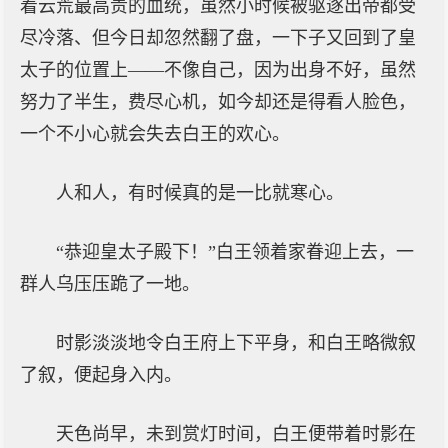
着云荒最高贵的血统，虽然小时候被驱逐出帝都受
尽冷落、但今日却忽然翻了盘，一下子又回到了皇
太子的位置上——不像自己，因为出身不好，虽然
努力了半生，费尽心机，如今却还是得看人脸色，
一个不小心就会失去白王的欢心。
人和人，有时候真的是一比就寒心。
“恭迎皇太子殿下！”白王领着家眷迎上去，一
群人乌压压跪了一地。
时影淡淡地令白王府上下平身，和白王略微叙
了叙，便起身入内。
天色尚早，未到赏灯时间，白王便带着时影在