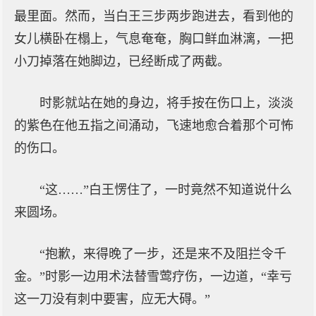
最里面。然而，当白王三步两步跑进去，看到他的
女儿横卧在榻上，气息奄奄，胸口鲜血淋漓，一把
小刀掉落在她脚边，已经断成了两截。
时影就站在她的身边，将手按在伤口上，淡淡
的紫色在他五指之间涌动，飞速地愈合着那个可怖
的伤口。
“这……”白王愣住了，一时竟然不知道说什么
来圆场。
“抱歉，来得晚了一步，还是来不及阻拦令千
金。”时影一边用术法替雪莺疗伤，一边道，“幸亏
这一刀没有刺中要害，应无大碍。”