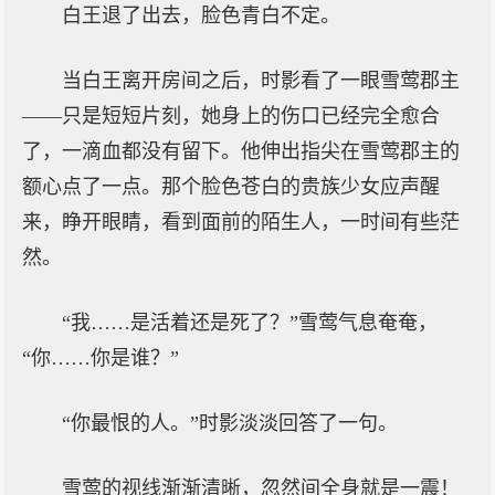
白王退了出去，脸色青白不定。
当白王离开房间之后，时影看了一眼雪莺郡主
——只是短短片刻，她身上的伤口已经完全愈合
了，一滴血都没有留下。他伸出指尖在雪莺郡主的
额心点了一点。那个脸色苍白的贵族少女应声醒
来，睁开眼睛，看到面前的陌生人，一时间有些茫
然。
“我……是活着还是死了？”雪莺气息奄奄，
“你……你是谁？”
“你最恨的人。”时影淡淡回答了一句。
雪莺的视线渐渐清晰，忽然间全身就是一震！