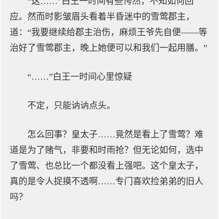
“这……”白王一时间有些愕然，不知如何回
应。然而时影皱眉头看着半昏迷中的雪莺郡主，
道：“我要继续给郡主治伤，麻烦王爷先自便——等
治好了雪莺郡主，晚上她便可以和我们一起用膳。”
“……”白王一时间心里惊疑
不定，只能讷讷点头。
怎么回事？皇太子……竟然是看上了雪莺？难
道是为了赌气，非要和时雨抢？但无论如何，选中
了雪莺、也总比一个都没看上强吧。这个皇太子，
真的是令人捉摸不透啊……专门喜欢捡弟弟的旧人
吗？