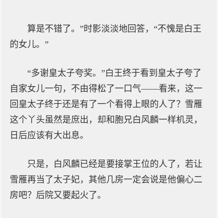
“
算是不错了。”时影淡淡地回答，“不愧是白王
的女儿。”
“多谢皇太子夸奖。”白王终于看到皇太子夸了
自家女儿一句，不由得松了一口气——看来，这一
回皇太子终于还是有了一个看得上眼的人了？雪雁
这个丫头虽然是庶出，却和胞兄白风麟一样机灵，
日后应该有大出息。
只是，白风麟已经是要接掌王位的人了，若让
雪雁再当了太子妃，其他几房一定会说是他偏心二
房吧？后院又要起火了。