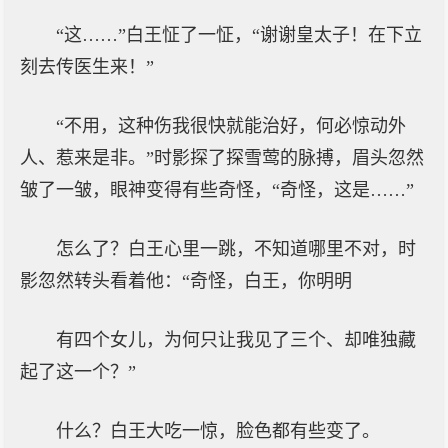
“这……”白王怔了一怔，“谢谢皇太子！在下立
刻去传医生来！”
“不用，这种伤我很快就能治好，何必惊动外
人、惹来是非。”时影探了探雪莺的脉搏，眉头忽然
皱了一皱，眼神变得有些奇怪，“奇怪，这是……”
怎么了？白王心里一跳，不知道哪里不对，时
影忽然转头看着他：“奇怪，白王，你明明
有四个女儿，为何只让我见了三个、却唯独藏
起了这一个？”
什么？白王大吃一惊，脸色都有些变了。