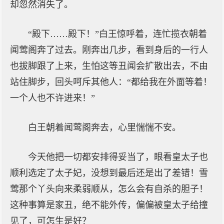
却忽然消失了。
“殿下……殿下！”白王惊呼着，连忙揽衣朝着
闻莺阁奔了过去。刚奔出几步，看到身后的一行人
也拔脚跟了上来，生怕这等丑闻会扩散出去，不由
站住脚步，回头呵斥其他人：“都给我在外面等着！
一个人也不许进来！”
白王朝着闻莺阁奔去，心里惴惴不安。
今天他把一切都安排得妥当了，眼看皇太子也
顺利选定了太子妃，没想到最后还是出了差错！雪
莺那个丫头向来柔弱顺从，怎么会有自杀的胆子！
这种事算是家丑，绝不能外传，偏偏被皇太子给撞
见了，可怎生是好？