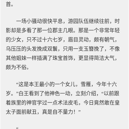
首。
一场小骚动很快平息，游园队伍继续往前，时
影却是多看了那一位郡主几眼。那是一个非常年轻
的少女，只不过十六七岁，眉目灵动，颇有朝气，
乌压压的头发挽成双鬟，只用一支玉簪挽了，不像
其他姐妹一样插满了珠宝首饰，更显得简洁大气，
颇为不俗。
“这是本王最小的一个女儿，雪雁，今年十六
岁。”白王看到了他神色一动，立刻介绍，“以前跟
着族里的神官学过一点术法皮毛，今日竟然敢在皇
太子面前献丑，真是自不量力！”