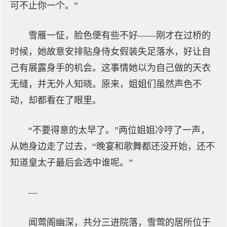
可不止你一个。”
雪雁一怔，脸色便有些不好——刚才在过桥的
时候，她故意安排贴身侍女假装失足落水，好让自
己有展露身手的机会。这事情她以为自己做的天衣
无缝，并无外人知晓。原来，姐姐们虽然声色不
动，却都看在了眼里。
“不要得意的太早了。”两位姐姐冷哼了一声，
从她身边走了过去，“晚宴和歌舞都还没开始，还不
知道皇太子最后会选中谁呢。”
—
闻莺阁幽深，共分三进院落，雪莺的居所位于