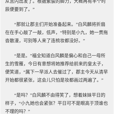
从宫内出发了。根据紫骏的脚力，大概再有半个时
辰便要到了。”
“那就让郡主们开始准备起来。”白风麟将折扇
在在手心敲了一敲，低声，“特别是小九，她一贯拖
沓散漫，可别等人来了连梳妆都没好。”
“是是。”福全知道白风麟是偏心和自己一母所
生的雪雁，今日有意想将她推荐给前来的皇太子，
便笑道，“属下一早派人去催过了，郡主今天从清早
开始都很紧张，这会儿只怕是妆都画过两遍了。”
“是吗？”白风麟不由得笑了，想着妹妹平日的
样子，“小九她也会紧张？平日可不是眼高于顶谁也
不理的吗？”