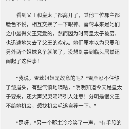
看到父王和皇太子都离开了，其他三位郡主都
脸色不悦，相互交换了一下眼神。雪莺本来是她们
之中最得父王宠爱的，然而因为时雨皇太子被废，
也迅速地失去了父王的欢心。她们原本以为只要和
另外两个姐妹竞争就够了，没想到事到临头居然还
闹起了这种事！
“我说，雪莺姐姐是故意的吧？”雪雁忍不住皱
了皱眉头，有些气愤地嘀咕，“明明知道今天是皇太
子要来，还大声哭哭啼啼引人注意！分明是恨父王
不给她机会，想找机会毛遂自荐一下。”
“是呀，”另一个郡主冷冷笑了一声，“有手段的