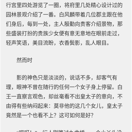
行宫里四处游览了一圈，将府里几处精心设计过的
园林景观介绍了一番。白风麟带着几位郡主跟在他
们身后，每到一处，主人殷勤向贵客介绍景物，那
些盛装打扮的贵族少女便有意无意地在眼前走过，
轻声笑语，美目流盼，衣香鬓影，乱人眼目。
然而时
影的神色只是淡淡的，说话不多，却客气有
理，眼神不曾在随行的任何一个女子身上停留。白
王一直察言观色，却丝毫看不出皇太子的意向，不
由得有些纳闷起来：莫非他的这几个女儿，皇太子
竟然是一个也看不上？这可如何是好？