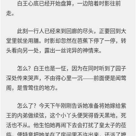
白王心底已经开始盘算，一边陪着时影往前
走。
此刻一行人已经来到回廊的尽头，正要回到大
堂里就坐用膳。时影却忽然在芭蕉下停了一停，转
头看向另一处，露出一丝诧异的神情来。
怎么？白王也是一怔，因为在同时听到了园子
深处传来哭声，不由得心里一沉——前面便是闻莺
阁，是雪莺住的地方。
怎么了？今天下午刚刚告诉她准备将她嫁给紫
王的内弟做续弦，这个小丫头便哭得昏天黑地，死
活也不从。他生怕她再闹下去会打扰了皇太子的莅
临，便特意把她关在了房间里不许出来，还派了嬷