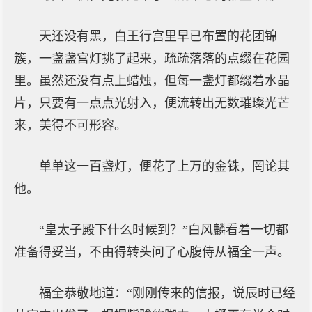
天还没有黑，白王行宫里早已布置的花团锦
簇，一盏盏宫灯挑了起来，疏疏落落的点缀在花园
里。虽然还没有点上蜡烛，但每一盏灯都缀着水晶
片，只要有一点点光射入，便流转出无数璀璨光芒
来，美得不可形容。
单单这一百盏灯，便花了上万的金铢，罔论其
他。
“皇太子殿下什么时候到？”白风麟看着一切都
准备得妥当，不由得转头问了心腹侍从福全一声。
福全恭敬地道：“刚刚传来的信报，说辰时已经