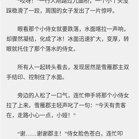
“哎呀！”一行人刚路过九曲桥，一个小丫头没
踩稳滑了一跤，周围的女子发出了一片惊呼。
眼看那个小侍女就要跌落，水面喀拉一声响，
却骤然凝结，化成了冰！冰面迅速扩大，变厚，转
眼就托住了那个落水的侍女。
所有人一起转头看去，发现居然是雪雁郡主双
手结印、控制住了水面。
旁边的人松了一口气，连忙伸手将那个小侍女
拉了上来。雪雁郡主轻声叱了一句：“今天有贵客
在，走路小心一点，小娅！”
“谢……谢谢郡主！”侍女脸色苍白，连忙叩