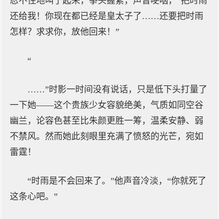
忍不住地叫了起来，拳头握紧，声音哽咽，“把时雨
还给我！你现在都已经是皇太子了……还要把时雨
怎样？求求你，放他回来！”
“
……”时影一时间没有说话，只是低下头打量了
一下她——这个贵族少女容貌绝美，气质如同空谷
幽兰，论容色甚至比朱颜更胜一筹，温柔安静、弱
不禁风。然而她此刻眼里充满了愤怒的光芒，宛如
雷霆！
“时雨是不会回来了。”他声音冷淡，“你就死了
这条心吧。”