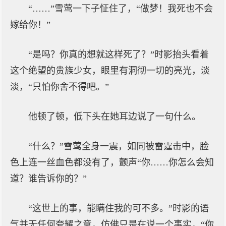
“……”雪莺一下子怔住了，“做梦！我死也不会
嫁给你！”
“是吗？你真的想就这样死了？”时影抬头看着
这个绝望的贵族少女，眼里有洞彻一切的亮光，淡
淡，“只怕你舍不得吧。”
他顿了顿，低下头在她耳边说了一句什么。
“什么？”雪莺全身一震，如同被雷霆击中，脸
色上连一丝血色都没有了，颤声“你……你怎么会知
道？谁告诉你的？”
“这世上的事，能瞒住我的可不多。”时影的语
气并无任何夸耀之意，仿佛只是在说一个事实，“你