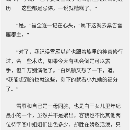
历——这些都是忌讳，一说就糟糕了。”
“是。”福全逐一记在心头，“属下这就去禀告雪
雁郡主。”
“对了，我记得雪雁以前也跟着族里的神官修行
过，会一些术法，如果今天有机会倒是可以露一
手，但千万别演砸了。”白风麟又想了一下，道，
“我能想到的也就这些，剩下的就看小九她的福分
了。”
雪雁和自己是一母同胞，也是白王女儿里年纪
最小的一个，虽然并不是嫡出，容貌也不比其他两
位待字闺中姐姐们出色多少，却胜在娇憨活泼，只