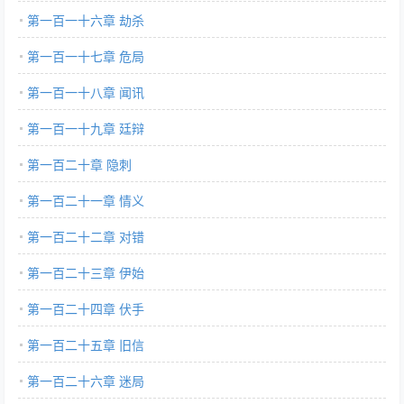
第一百一十六章 劫杀
第一百一十七章 危局
第一百一十八章 闻讯
第一百一十九章 廷辩
第一百二十章 隐刺
第一百二十一章 情义
第一百二十二章 对错
第一百二十三章 伊始
第一百二十四章 伏手
第一百二十五章 旧信
第一百二十六章 迷局