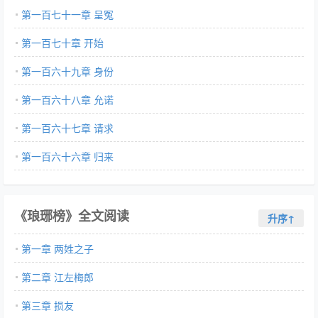
第一百七十一章 呈冤
第一百七十章 开始
第一百六十九章 身份
第一百六十八章 允诺
第一百六十七章 请求
第一百六十六章 归来
《琅琊榜》全文阅读
升序↑
第一章 两姓之子
第二章 江左梅郎
第三章 损友