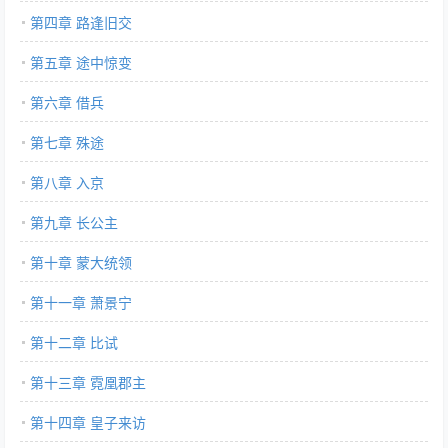
第四章 路逢旧交
第五章 途中惊变
第六章 借兵
第七章 殊途
第八章 入京
第九章 长公主
第十章 蒙大统领
第十一章 萧景宁
第十二章 比试
第十三章 霓凰郡主
第十四章 皇子来访