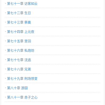
第七十一章 访客如云
第七十二章 生日
第七十三章 祭奠
第七十四章 上元夜
第七十五章 宫羽
第七十六章 私炮坊
第七十七章 沈追
第七十八章 兄弟
第七十九章 刑场惊变
第八十章 游园
第八十一章 赤子之心