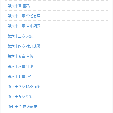
第六十章 童路
第六十一章 今朝有酒
第六十二章 宫中疑云
第六十三章 火药
第六十四章 拨开迷雾
第六十五章 言阙
第六十六章 年宴
第六十七章 拜年
第六十八章 除夕血案
第六十九章 得信
第七十章 夜访蒙府