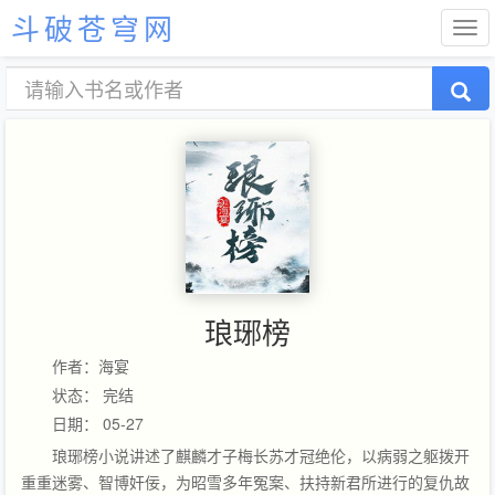
斗破苍穹网
琅琊榜
作者：海宴
状态： 完结
日期： 05-27
琅琊榜小说讲述了麒麟才子梅长苏才冠绝伦，以病弱之躯拨开
重重迷雾、智博奸佞，为昭雪多年冤案、扶持新君所进行的复仇故