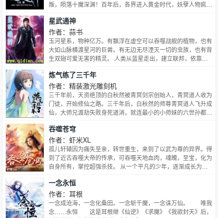
起痛苦，一起深陷泥潭，或者开疆扩土。
叛，陨落十魔深渊！百年后，各界进入黄金时代，妖孽人物疯狂
涌现！叶轻云重生到八荒大陆中小小家族叶家废物弟子上！命运
星武通神
逆转，逆天改命！这一世我不但要碾压天才，还要杀遍天下负我
者！一把无情剑，一把屠龙刀，杀遍一切，统一神界，主宰万
作者：蒜书
物！
玉河星系，物种亿万。有飘浮在虚空可以吞噬战舰的植物，也有
大如山脉横渡星河的巨兽。有无边无尽湮灭一切的虫族，也有背
生双翅可爱无害的精灵。 人类从蓝星走出，建立联邦，依靠古
武推广提升身体素质，适应星际环境，与万族争锋，抢夺生存空
炼气练了三千年
间和资源，打下了一片大大的疆域。 四百年后，联邦月图星上
一个普通学生，机缘巧合获得了一枚种子，从此踏上武道，走上
作者：精装激光雕刻机
征服星辰大海的通神之路。
三千年前，天资绝顶的白秋然被青冥剑宗创始人，青冥道人收为
门徒，开始修仙之路。三千年后，白秋然的师尊青冥道人飞升成
仙，大师兄渡劫失败身死道消，就连最小的小师妹的六世孙都筑
基成功，学会了御剑乘风而行。而经历…
吞噬苍穹
作者：虾米XL
孤儿轩辕因为痛失至亲，转世重生，来到了以武为尊的异界。得
到了近古吞噬大帝的传承，可吞噬天地血肉，魂魄，至宝，化为
自身所有，掌控超强杀技。 从一个平凡的少年，逐渐成长为九
界至尊！皇族娇女，妖族女娲，魔族公主，太古女王全部都和他
一念永恒
发生交集。他逆天而行，威凌天下，凭借自身的天赋与无数的奇
遇，最终踏上了征战星空的道路。…
作者：耳根
一念成沧海，一念化桑田。一念斩千魔，一念诛万仙。 唯我
念……永恒 这是耳根继《仙逆》《求魔》《我欲封天》后，