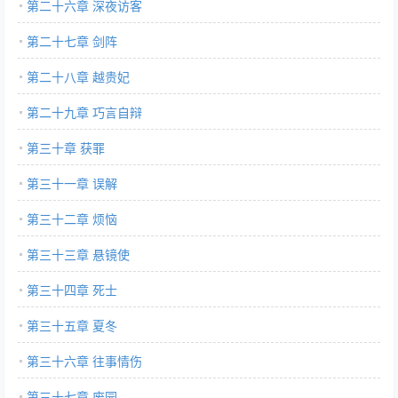
第二十六章 深夜访客
第二十七章 剑阵
第二十八章 越贵妃
第二十九章 巧言自辩
第三十章 获罪
第三十一章 误解
第三十二章 烦恼
第三十三章 悬镜使
第三十四章 死士
第三十五章 夏冬
第三十六章 往事情伤
第三十七章 废园