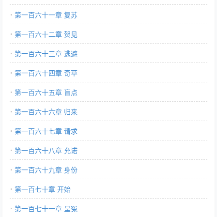
第一百六十一章 复苏
第一百六十二章 贺见
第一百六十三章 逃避
第一百六十四章 奇草
第一百六十五章 盲点
第一百六十六章 归来
第一百六十七章 请求
第一百六十八章 允诺
第一百六十九章 身份
第一百七十章 开始
第一百七十一章 呈冤