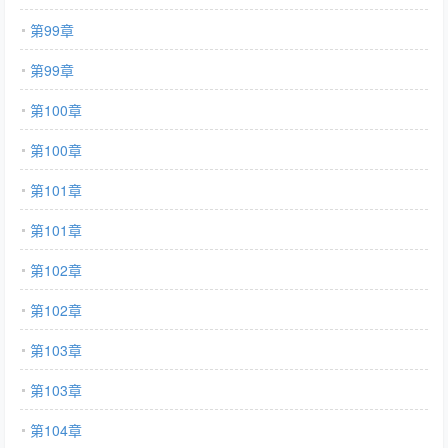
第99章
第99章
第100章
第100章
第101章
第101章
第102章
第102章
第103章
第103章
第104章