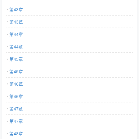
第43章
第43章
第44章
第44章
第45章
第45章
第46章
第46章
第47章
第47章
第48章