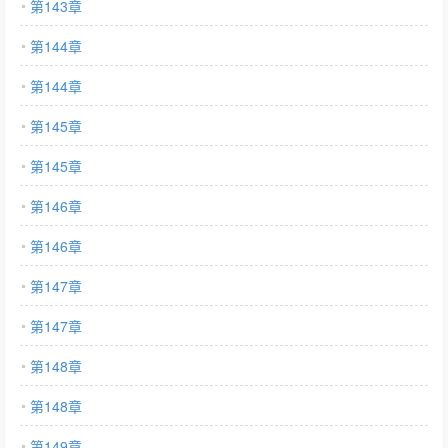
第143章
第144章
第144章
第145章
第145章
第146章
第146章
第147章
第147章
第148章
第148章
第149章