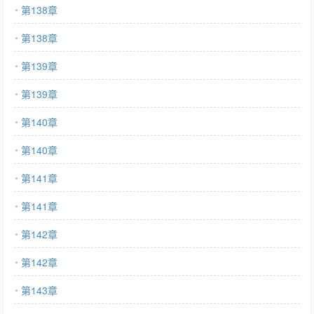
第138章
第138章
第139章
第139章
第140章
第140章
第141章
第141章
第142章
第142章
第143章