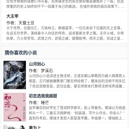
位惊才绝艳的强者们书写着，而夹缝求生的邪灵族却像是被抛弃了一般，在这
厚重的历史上始终刻不下一段属于自己的痕迹。 在域外邪族的高压政策下，邪
灵族人们被迫加入了战争，他们终也会成为了战争的牺牲品。因为人类历史上
大主宰
无比光彩的时代就快要来临了。 几乎是大千世界所有的强者们集结在了一起，
他们同仇敌忾，披荆斩棘 大主宰牧尘率强者正式对邪族宣战！ 武祖林动率武境
作者：天蚕土豆
强者正式对邪族宣战！ 炎帝萧炎率无尽火域强者正式对邪族宣战！ 强者们光复
大千世界，位面交汇，万族林立，群雄荟萃，一位位来自下位面的天之至尊，
了大千世界，成功驱逐了域外邪族，而邪灵族因为和邪族的牵连被大主宰永远
在这无尽世界，演绎着令人向往的传奇，追求着那主宰之路。无尽火域，炎帝
封印在了囚牢位面。…
执掌，万火焚苍穹。武境之内，武祖之威，震慑乾坤。西天之殿，百战之皇，
战威无可敌。北荒之丘，万墓之地，不死之主镇天地。......少年自北灵境而出，
骑九幽冥雀，闯向了那精彩绝伦的纷纭世界，主宰之路，谁主沉浮？大千世
猜你喜欢的小说
界，万道争锋，吾为大主宰。…
山河剑心
作者：梦溪石
山河剑心小说讲述主角沈峤，正道玄都山掌教因为被人暗算跌入
悬崖，正巧被被魔教掌门晏无师给救了，醒来后的沈峤不但失忆
了而且双眼皆盲，武功全废，晏无师原本打算将沈峤培养成魔教
之人，可让人没想到的是，即便是失去了一切的沈峤依旧保持着
初恋选我我超甜
一颗善良的心。
作者：睡芒
品学兼优的好学生丁雪润转学那天，脸上带着伤。楼珹以为他是
刺头一个，三番五次挑衅他：“别装逼，写什么作业，你会么？”
直到月考后，楼珹才发现人家是真学霸，年级第一。楼珹脸上挂
不住，打完篮球后，耀武扬威地把干干净净的小同桌往自己湿透
妻为上
的球衣上摁：“知道什么叫德智体美劳吗？成绩好没有用的，闻