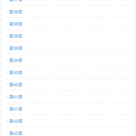
第38章
第38章
第38章
第39章
第39章
第40章
第40章
第41章
第41章
第42章
第42章