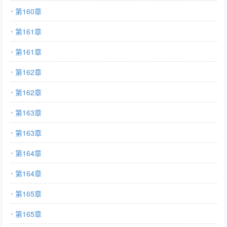
第160章
第161章
第161章
第162章
第162章
第163章
第163章
第164章
第164章
第165章
第165章