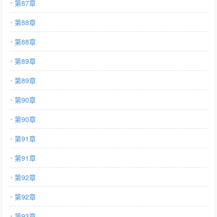
第87章
第88章
第88章
第89章
第89章
第90章
第90章
第91章
第91章
第92章
第92章
第93章