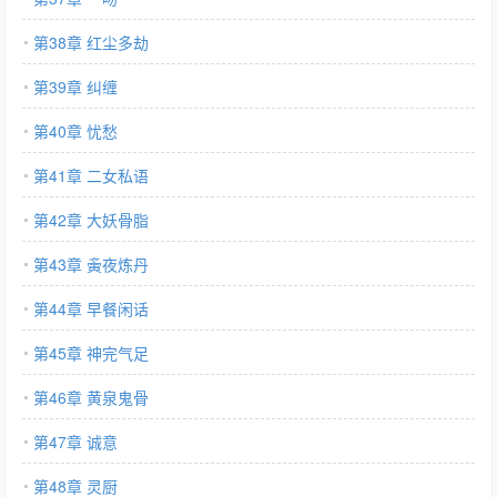
第38章 红尘多劫
第39章 纠缠
第40章 忧愁
第41章 二女私语
第42章 大妖骨脂
第43章 夤夜炼丹
第44章 早餐闲话
第45章 神完气足
第46章 黄泉鬼骨
第47章 诚意
第48章 灵厨