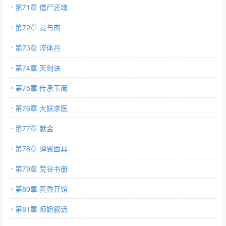
第71章 借尸还魂
第72章 灵与肉
第73章 淬体丹
第74章 天剑诀
第75章 传承玉简
第76章 大妖求医
第77章 献金
第78章 蝉翼面具
第79章 荒谷书册
第80章 黄昏开馆
第81章 师姐叙话