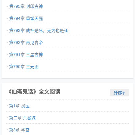
第795章 封印古神
第794章 重塑天庭
第793章 成神是死，无为也是死
第792章 再见青帝
第791章 三星古神
第790章 三元图
《仙斋鬼话》全文阅读
升序↑
第1章 灵医
第二章 荒谷城
第3章 学宫