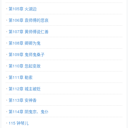
第105章 火湖边
第106章 袁师傅的悲哀
第107章 黄师傅说仁善
第108章 卿卿为鬼
第109章 鬼师鬼桑子
第110章 忽起变故
第111章 勒索
第112章 城主被贬
第113章 安神香
第114章 阴鬼宗、鬼仆
115 钟琴儿