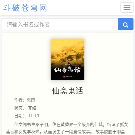
斗破苍穹网
仙斋鬼话
作者：鬼雨
状态： 完结
日期： 11-13
仙文阁书生桑子明，住在黄昏界一个废弃的仙城，结识了狐女
莲香和女鬼李秋蝉，从而发生了一段爱情故事。 故事脱胎于聊斋