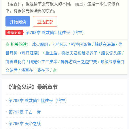
《莲香》，但是情节会有很大的不同。 而且，这是一本仙侠修真
书。有很多光怪陆离的东西。
开始阅读
直达底部
第798章 默数仙尘忧往来（终章）
最新更新
❀ 相关阅读：
冰火魔厨
/
叱咤风云
/
密室困游鱼
/
鲸落在深海
/
绝
世丹神（炼丹狂潮）
/
重生后，疯批夫君被我娇养了
/
船长偏头痛
/
御兽进化商
/
团宠公主三岁半
/
异界游戏王之虚空变
/
顶级绿茶穿到
恋综后
/
将军在上我在下
/ ❀
《仙斋鬼话》最新章节
第798章 默数仙尘忧往来（终章）
第797章 千古一帝
第796章 天帝之续