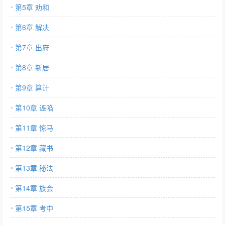
第5章 劝和
第6章 解决
第7章 出府
第8章 新居
第9章 算计
第10章 诬陷
第11章 惊马
第12章 藏书
第13章 秘法
第14章 族会
第15章 考中