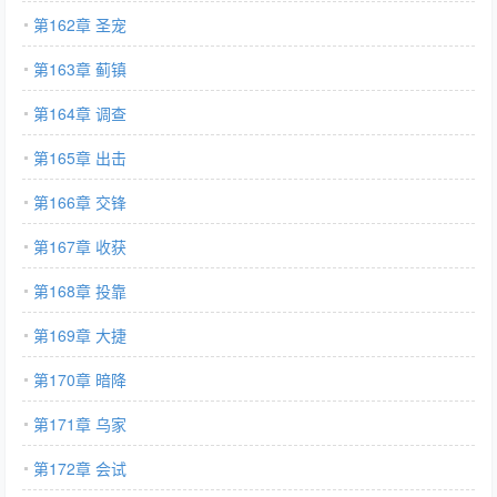
第162章 圣宠
第163章 蓟镇
第164章 调查
第165章 出击
第166章 交锋
第167章 收获
第168章 投靠
第169章 大捷
第170章 暗降
第171章 乌家
第172章 会试