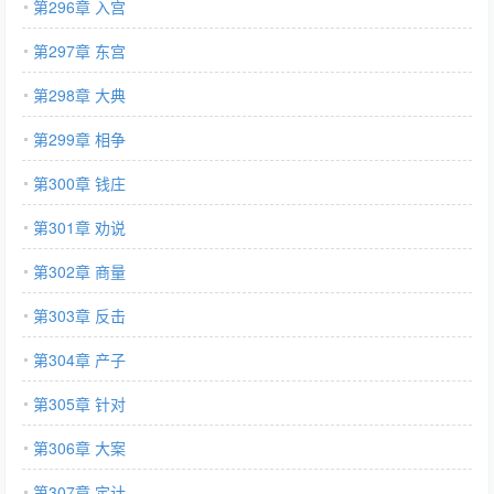
第296章 入宫
第297章 东宫
第298章 大典
第299章 相争
第300章 钱庄
第301章 劝说
第302章 商量
第303章 反击
第304章 产子
第305章 针对
第306章 大案
第307章 定计