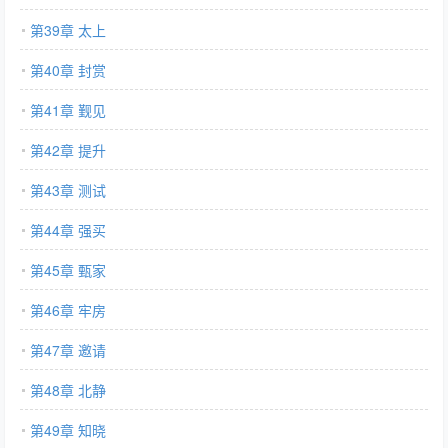
第39章 太上
第40章 封赏
第41章 觐见
第42章 提升
第43章 测试
第44章 强买
第45章 甄家
第46章 牢房
第47章 邀请
第48章 北静
第49章 知晓