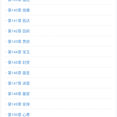
第140章 炮袭
第141章 抵达
第142章 回府
第143章 贾府
第144章 宝玉
第145章 封赏
第146章 面圣
第147章 进营
第148章 搬家
第149章 安排
第150章 心寒