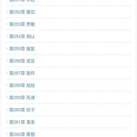
第252章 搬空
第253章 贾敬
第254章 相认
第255章 报复
第256章 圣旨
第257章 案件
第258章 劫狱
第259章 死谏
第260章 折子
第261章 事发
第262章 筹银