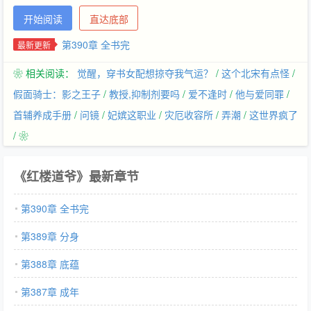
开始阅读
直达底部
第390章 全书完
最新更新
❀ 相关阅读：
觉醒，穿书女配想掠夺我气运？
/
这个北宋有点怪
/
假面骑士：影之王子
/
教授,抑制剂要吗
/
爱不逢时
/
他与爱同罪
/
首辅养成手册
/
问镜
/
妃嫔这职业
/
灾厄收容所
/
弄潮
/
这世界疯了
/ ❀
《红楼道爷》最新章节
第390章 全书完
第389章 分身
第388章 底蕴
第387章 成年