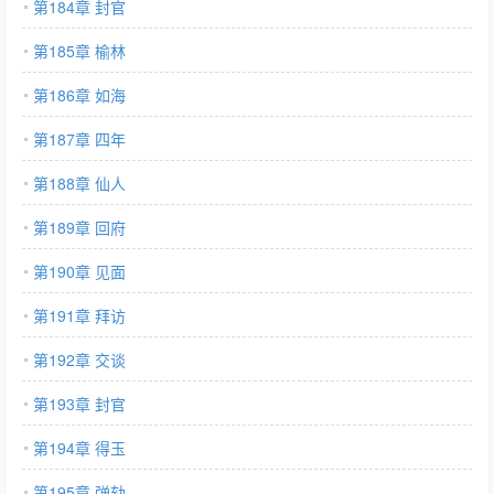
第184章 封官
第185章 榆林
第186章 如海
第187章 四年
第188章 仙人
第189章 回府
第190章 见面
第191章 拜访
第192章 交谈
第193章 封官
第194章 得玉
第195章 弹劾