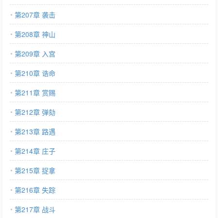
第207章 袭击
第208章 神山
第209章 入宫
第210章 诰命
第211章 赏赐
第212章 弹劾
第213章 路遇
第214章 庄子
第215章 捉拿
第216章 失踪
第217章 战斗