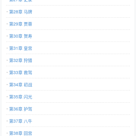
第28章 马牌
第29章 贾蓉
第30章 贺寿
第31章 皇宫
第32章 狩猎
第33章 救驾
第34章 初战
第35章 闪光
第36章 护驾
第37章 八牛
第38章 回宫