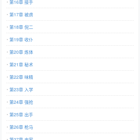
第16章 接手
第17章 被虏
第18章 倪二
第19章 收仆
第20章 炼体
第21章 秘术
第22章 味精
第23章 入学
第24章 强抢
第25章 出手
第26章 枪马
第27章 史家