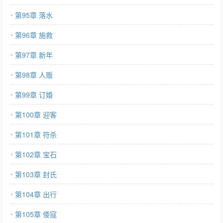
第95章 落水
第96章 施救
第97章 新年
第98章 人贩
第99章 订婚
第100章 迎客
第101章 符杀
第102章 宝石
第103章 封氏
第104章 出行
第105章 倭寇