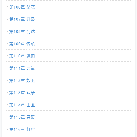
第106章 杀寇
第107章 升级
第108章 到达
第109章 传承
第110章 逼迫
第111章 力量
第112章 妙玉
第113章 认亲
第114章 山匪
第115章 召集
第116章 赶尸