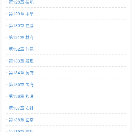
第128章 技能
第129章 中举
第130章 立威
第131章 林府
第132章 何昆
第133章 发现
第134章 黄府
第135章 围府
第136章 抄没
第137章 安排
第138章 回京
第139章 骚扰