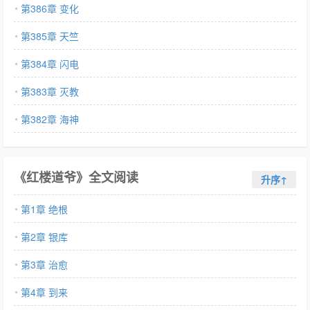
第386章 变化
第385章 天竺
第384章 闪电
第383章 灭教
第382章 海神
《红楼道爷》全文阅读
升序↑
第1章 绝根
第2章 银库
第3章 治愈
第4章 到来