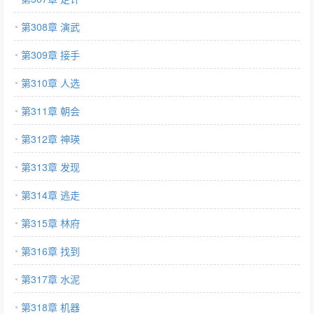
第308章 演武
第309章 接手
第310章 人选
第311章 朝会
第312章 神瑛
第313章 发现
第314章 逃走
第315章 林府
第316章 找到
第317章 水泥
第318章 机器