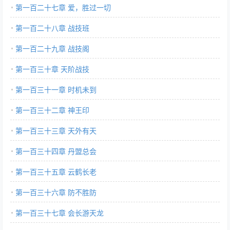
第一百二十七章 爱，胜过一切
第一百二十八章 战技班
第一百二十九章 战技阁
第一百三十章 天阶战技
第一百三十一章 时机未到
第一百三十二章 神王印
第一百三十三章 天外有天
第一百三十四章 丹盟总会
第一百三十五章 云鹤长老
第一百三十六章 防不胜防
第一百三十七章 会长游天龙