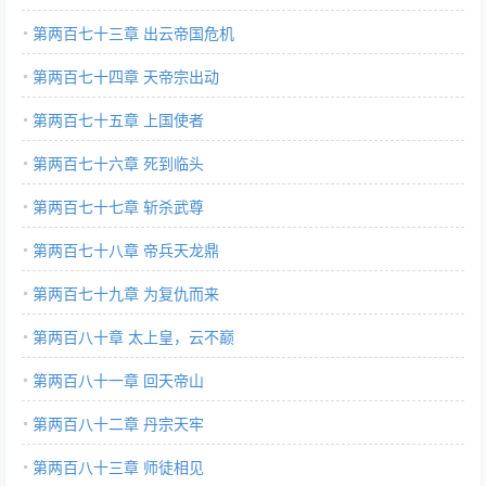
第两百七十三章 出云帝国危机
第两百七十四章 天帝宗出动
第两百七十五章 上国使者
第两百七十六章 死到临头
第两百七十七章 斩杀武尊
第两百七十八章 帝兵天龙鼎
第两百七十九章 为复仇而来
第两百八十章 太上皇，云不巅
第两百八十一章 回天帝山
第两百八十二章 丹宗天牢
第两百八十三章 师徒相见