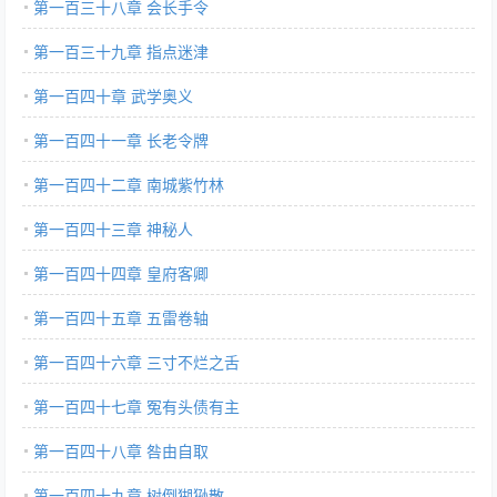
第一百三十八章 会长手令
第一百三十九章 指点迷津
第一百四十章 武学奥义
第一百四十一章 长老令牌
第一百四十二章 南城紫竹林
第一百四十三章 神秘人
第一百四十四章 皇府客卿
第一百四十五章 五雷卷轴
第一百四十六章 三寸不烂之舌
第一百四十七章 冤有头债有主
第一百四十八章 咎由自取
第一百四十九章 树倒猢狲散