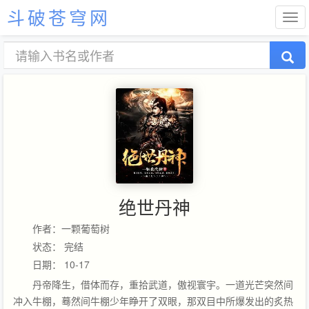
斗破苍穹网
绝世丹神
作者：一颗葡萄树
状态： 完结
日期： 10-17
丹帝降生，借体而存，重拾武道，傲视寰宇。一道光芒突然间
冲入牛棚，蓦然间牛棚少年睁开了双眼，那双目中所爆发出的炙热