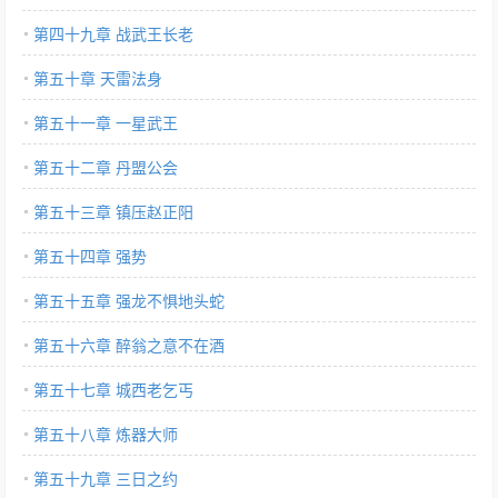
第四十九章 战武王长老
第五十章 天雷法身
第五十一章 一星武王
第五十二章 丹盟公会
第五十三章 镇压赵正阳
第五十四章 强势
第五十五章 强龙不惧地头蛇
第五十六章 醉翁之意不在酒
第五十七章 城西老乞丐
第五十八章 炼器大师
第五十九章 三日之约