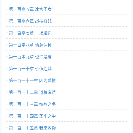
第一百零五章 冰宫圣女
第一百零六章 战技符咒
第一百零七章 一场邂逅
第一百零八章 情意深种
第一百零九章 也许是爱
第一百一十章 价值连城
第一百一十一章 因为爱情
第一百一十二章 道貌岸然
第一百一十三章 权欲之争
第一百一十四章 圣牢之中
第一百一十五章 我来救你