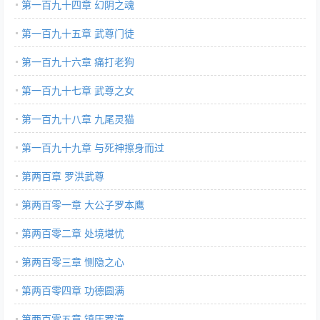
第一百九十四章 幻阴之魂
第一百九十五章 武尊门徒
第一百九十六章 痛打老狗
第一百九十七章 武尊之女
第一百九十八章 九尾灵猫
第一百九十九章 与死神擦身而过
第两百章 罗洪武尊
第两百零一章 大公子罗本鹰
第两百零二章 处境堪忧
第两百零三章 恻隐之心
第两百零四章 功德圆满
第两百零五章 镇压罗潼