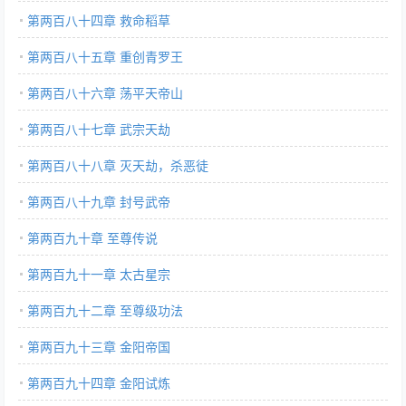
第两百八十四章 救命稻草
第两百八十五章 重创青罗王
第两百八十六章 荡平天帝山
第两百八十七章 武宗天劫
第两百八十八章 灭天劫，杀恶徒
第两百八十九章 封号武帝
第两百九十章 至尊传说
第两百九十一章 太古星宗
第两百九十二章 至尊级功法
第两百九十三章 金阳帝国
第两百九十四章 金阳试炼