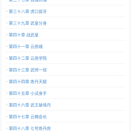
第三十八章 虎口拔牙
第三十九章 武皇分身
第四十章 战武皇
第四十一章 云扬城
第四十二章 云扬学院
第四十三章 武师一班
第四十四章 炼丹天赋
第四十五章 小试身手
第四十六章 武王破境丹
第四十七章 云楠会长
第四十八章 七号炼丹房