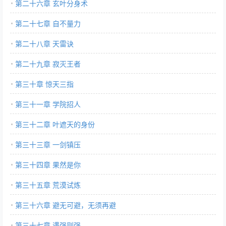
第二十六章 玄叶分身术
第二十七章 自不量力
第二十八章 天雷诀
第二十九章 寂灭王者
第三十章 惊天三指
第三十一章 学院招人
第三十二章 叶遮天的身份
第三十三章 一剑镇压
第三十四章 果然是你
第三十五章 荒漠试炼
第三十六章 避无可避，无须再避
第三十七章 遇强则强