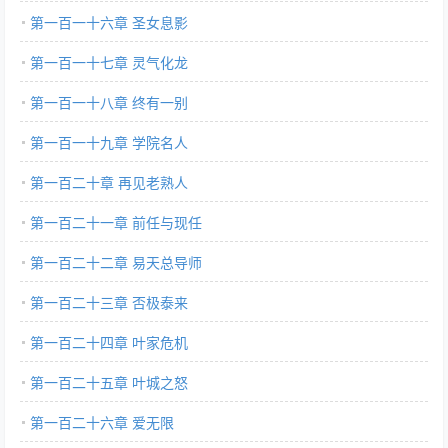
第一百一十六章 圣女息影
第一百一十七章 灵气化龙
第一百一十八章 终有一别
第一百一十九章 学院名人
第一百二十章 再见老熟人
第一百二十一章 前任与现任
第一百二十二章 易天总导师
第一百二十三章 否极泰来
第一百二十四章 叶家危机
第一百二十五章 叶城之怒
第一百二十六章 爱无限