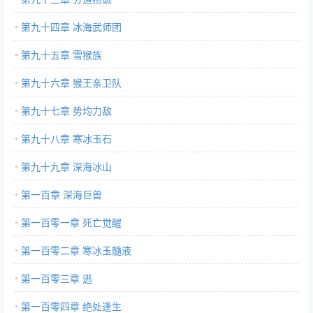
第九十四章 冰海武师团
第九十五章 雪猴族
第九十六章 猴王亲卫队
第九十七章 势均力敌
第九十八章 寒冰玉石
第九十九章 深海冰山
第一百章 深海巨兽
第一百零一章 死亡觉醒
第一百零二章 寒冰玉髓液
第一百零三章 逃
第一百零四章 绝处逢生