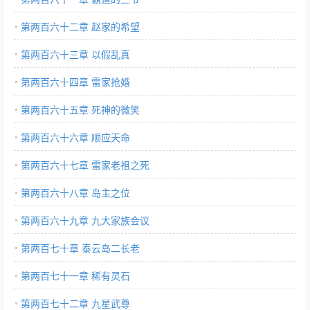
第两百六十二章 赵家的希望
第两百六十三章 以假乱真
第两百六十四章 雷家抢婚
第两百六十五章 死神的微笑
第两百六十六章 顺应天命
第两百六十七章 雷家老祖之死
第两百六十八章 岛主之位
第两百六十九章 九大家族会议
第两百七十章 泰云岛二长老
第两百七十一章 稀有灵石
第两百七十二章 九星武尊