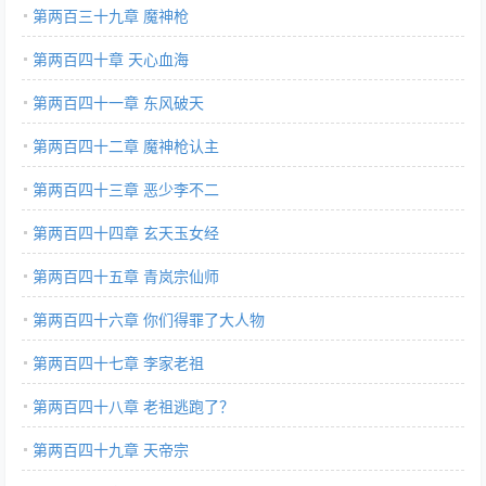
第两百三十九章 魔神枪
第两百四十章 天心血海
第两百四十一章 东风破天
第两百四十二章 魔神枪认主
第两百四十三章 恶少李不二
第两百四十四章 玄天玉女经
第两百四十五章 青岚宗仙师
第两百四十六章 你们得罪了大人物
第两百四十七章 李家老祖
第两百四十八章 老祖逃跑了？
第两百四十九章 天帝宗