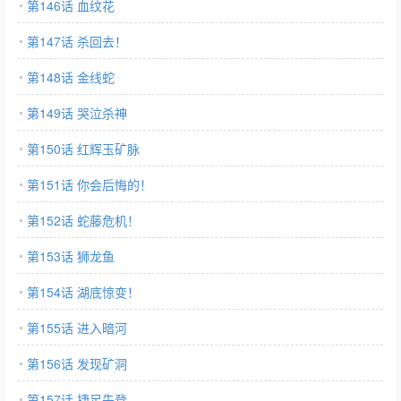
第146话 血纹花
第147话 杀回去！
第148话 金线蛇
第149话 哭泣杀神
第150话 红辉玉矿脉
第151话 你会后悔的！
第152话 蛇藤危机！
第153话 狮龙鱼
第154话 湖底惊变！
第155话 进入暗河
第156话 发现矿洞
第157话 捷足先登