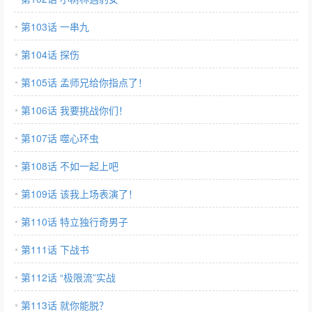
第103话 一串九
第104话 探伤
第105话 孟师兄给你指点了！
第106话 我要挑战你们！
第107话 噬心环虫
第108话 不如一起上吧
第109话 该我上场表演了！
第110话 特立独行奇男子
第111话 下战书
第112话 “极限流”实战
第113话 就你能脱？