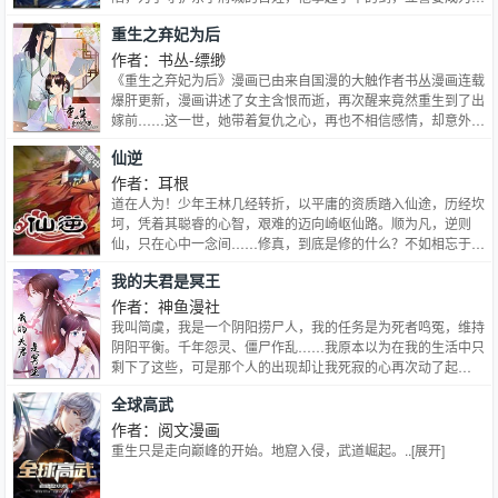
者，长路漫漫任重道远……
重生之弃妃为后
作者：书丛-缥缈
《重生之弃妃为后》漫画已由来自国漫的大触作者书丛漫画连载
爆肝更新，漫画讲述了女主含恨而逝，再次醒来竟然重生到了出
嫁前……这一世，她带着复仇之心，再也不相信感情，却意外陷
入了感情的漩涡……【第一季已完结】[展开]
仙逆
作者：耳根
道在人为！少年王林几经转折，以平庸的资质踏入仙途，历经坎
坷，凭着其聪睿的心智，艰难的迈向崎岖仙路。顺为凡，逆则
仙，只在心中一念间……修真，到底是修的什么？不如相忘于江
湖修道，修仙，修真。神通，道法，仙法。[展开]
我的夫君是冥王
作者：神鱼漫社
我叫简虞，我是一个阴阳捞尸人，我的任务是为死者鸣冤，维持
阴阳平衡。千年怨灵、僵尸作乱……我原本以为在我的生活中只
剩下了这些，可是那个人的出现却让我死寂的心再次动了起
来……[展开]
全球高武
作者：阅文漫画
重生只是走向巅峰的开始。地窟入侵，武道崛起。..[展开]