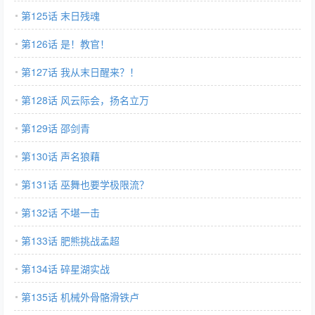
第125话 末日残魂
第126话 是！教官！
第127话 我从末日醒来？！
第128话 风云际会，扬名立万
第129话 邵剑青
第130话 声名狼藉
第131话 巫舞也要学极限流？
第132话 不堪一击
第133话 肥熊挑战孟超
第134话 碎星湖实战
第135话 机械外骨骼滑铁卢