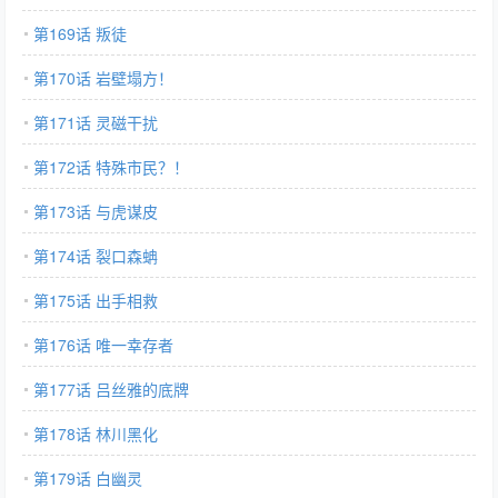
第169话 叛徒
第170话 岩壁塌方！
第171话 灵磁干扰
第172话 特殊市民？！
第173话 与虎谋皮
第174话 裂口森蚺
第175话 出手相救
第176话 唯一幸存者
第177话 吕丝雅的底牌
第178话 林川黑化
第179话 白幽灵