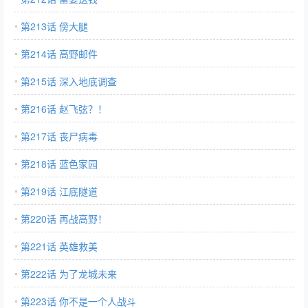
第213话 傍大腿
第214话 高野邮件
第215话 深入地底调查
第216话 赵飞弦？！
第217话 丧尸病毒
第218话 蓝色家园
第219话 江底隧道
第220话 再战高野！
第221话 英雄救美
第222话 为了龙城未来
第223话 你不是一个人战斗