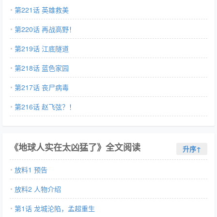
第221话 英雄救美
第220话 再战高野！
第219话 江底隧道
第218话 蓝色家园
第217话 丧尸病毒
第216话 赵飞弦？！
《地球人实在太凶猛了》全文阅读
升序↑
放料1 预告
放料2 人物介绍
第1话 龙城沦陷，孟超重生