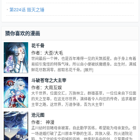
第224话 毁灭之锤
猜你喜欢的漫画
花千骨
作者：大歪/大毛
世间最后一个神，也是百年难得一见的天煞孤星。由于身上有着
易招引鬼怪的特殊气味，所以自小便被妖魔缠身。出生时，满城
鲜花尽数凋零，故取名花千骨。[展开]
斗破苍穹之大主宰
作者：大周互娱
大千世界，位面交汇，万族林立，群雄荟萃，一位位来自下位面
的天之至尊，在这无尽世界，演绎着令人向往的传奇，追求着那
主宰之路，这世界，万道争锋，吾为大主宰！
沧元图
作者： 神漫
孟川幼时目睹母亲被害，自此勤学苦练，希望能为母亲复仇。但
一场退婚打破了孟川原本平静的生活，异族入侵、烈火道院沦
陷，为了守护东宁府城的百姓，他拿起手中的剑，立誓要成为强