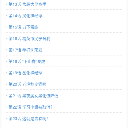
第13话 孟超大显身手
第14话 灵化神经球
第15话 刀下留蛛
第16话 精英市民宁舍我
第17话 拳打沈荣发
第18话 “下山虎”秦虎
第19话 晶化神经球
第20话 老虎秒变猫咪
第21话 黑夜魔女黑化值降低
第22话 学习小组被取消？
第23话 这就是青春啊！