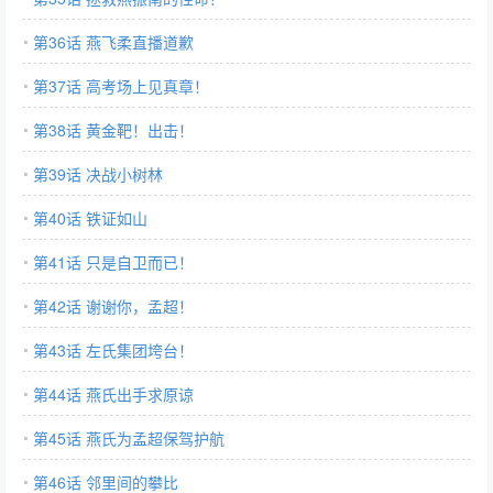
第36话 燕飞柔直播道歉
第37话 高考场上见真章！
第38话 黄金靶！出击！
第39话 决战小树林
第40话 铁证如山
第41话 只是自卫而已！
第42话 谢谢你，孟超！
第43话 左氏集团垮台！
第44话 燕氏出手求原谅
第45话 燕氏为孟超保驾护航
第46话 邻里间的攀比