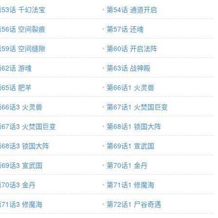
第53话 千幻法宝
第54话 通道开启
第56话 空间裂痕
第57话 还魂
第59话 空间缝隙
第60话 开启法阵
62话 游魂
第63话 战神殿
65话 肥羊
第66话1 火灵兽
66话3 火灵兽
第67话1 火焚国巨变
第67话3 火焚国巨变
第68话1 锁国大阵
第68话3 锁国大阵
第69话1 宣武国
69话3 宣武国
第70话1 金丹
70话3 金丹
第71话1 修魔海
71话3 修魔海
第72话1 尸谷奇遇