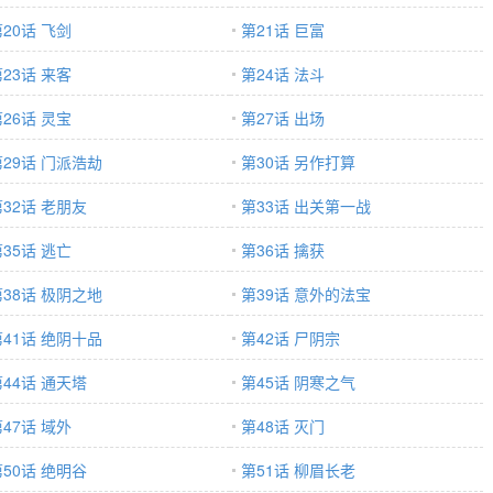
20话 飞剑
第21话 巨富
23话 来客
第24话 法斗
26话 灵宝
第27话 出场
第29话 门派浩劫
第30话 另作打算
第32话 老朋友
第33话 出关第一战
35话 逃亡
第36话 擒获
第38话 极阴之地
第39话 意外的法宝
第41话 绝阴十品
第42话 尸阴宗
第44话 通天塔
第45话 阴寒之气
47话 域外
第48话 灭门
第50话 绝明谷
第51话 柳眉长老