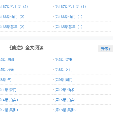
第167话抢土灵（2）
第167话抢土灵（1）
第166话仙门（2）
第166话仙门（1）
第165话暮年（2）
第165话暮年（1）
《仙逆》全文阅读
升序↑
第2话 测试
第3话 留书
第5话 秘密
第6话 入门
8话 气
第9话 同门
11话 梦门
第12话 仙术
14话 拍卖1
第15话 拍卖2
17话 集训1
第18话 集训2