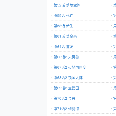
第52话 梦境空间
第55话 死亡
第58话 新生
第61话 焚金果
第
第64话 道友
第
第66话2 火灵兽
第
第67话2 火焚国巨变
第68话2 锁国大阵
第69话2 宣武国
第
第70话2 金丹
第
第71话2 修魔海
第