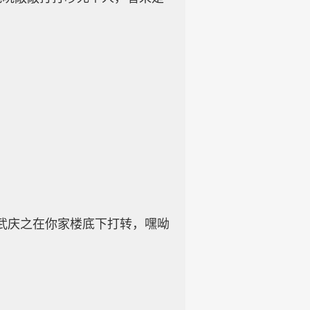
武庆之在你家楼底下打转，嘿呦