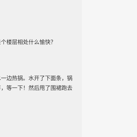
差个楼层相处什么愉快？
水一边热锅。水开了下面条，锅
声，等一下！然后甩了围裙跑去