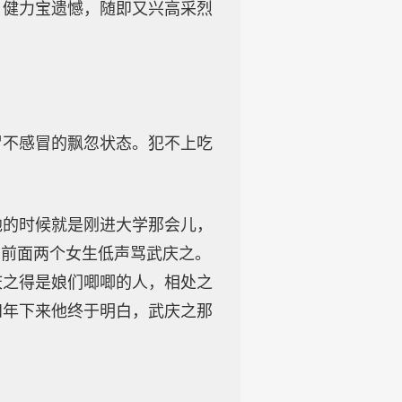
。健力宝遗憾，随即又兴高采烈
冒不感冒的飘忽状态。犯不上吃
他的时候就是刚进大学那会儿，
，前面两个女生低声骂武庆之。
庆之得是娘们唧唧的人，相处之
四年下来他终于明白，武庆之那