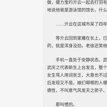
做，健力宝约亓云一起去打羽
地说他爸是游泳馆的馆长，什
……亓云在这城市呆了四
等亓云回到家瘫在长上，
药，就是浑身没劲。老徐还笑
手机一直处于安静状态。
武庆之代表新生上台发言，整个
女生骂人用词贫乏，大意也不
后发现又不是。娘们唧唧的人
德性，不叫意气风发天之骄子
那叫惯的。