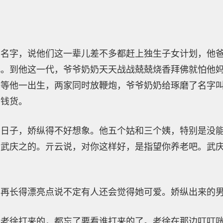
的名字，说他们这一辈儿差不多都赶上独生子女计划，他
儿。到他这一代，爷爷奶奶天天战战兢兢烧香拜佛就怕他
等他一出生，两家同时放鞭炮，爷爷奶奶给琢磨了名字叫
赔钱货。
的日子，娇纵得不好想象。他五个姑和三个姨，特别是没
着武庆之的。亓云说，对你这样好，是指望你养老吧。武
实再长得漂亮点说不定有人还会觉得她可爱。娇纵出来的
是老徐打来的，都忘了要看谁打来的了。老徐在那边叮叮