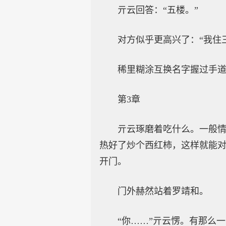
亓云回答：“五楼。”
对方似乎更高兴了：“我住
稀里糊涂互换名字握过手
第3章
亓云琢磨着吃什么。一般
热好了炒个西红柿，这样就能
开门。
门外赫然站着罗靖和。
“你……”亓云愣。有那么