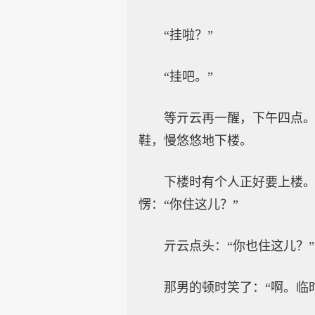
“挂啦？”
“挂吧。”
等亓云再一醒，下午四点
鞋，慢悠悠地下楼。
下楼时有个人正好要上楼
愣：“你住这儿？”
亓云点头：“你也住这儿？”
那男的顿时笑了：“啊。临