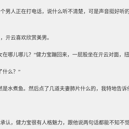
那个男人正在打电话，说什么听不清楚，可是声音挺好听
之，亓云喜欢欣赏美男。
女在哪儿哪儿？”健力宝蹦回来，一屁股坐在亓云对面，
了什么？”
然是水煮鱼。然后点了几道夫妻肺片什么的，我特地告诉
不承认，健力宝很有人格魅力，跟他说两句话都能不知不