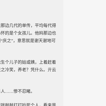
爸那边几代的单传，平均每代得
妈怀的是个女孩儿。他妈那边也
“庆之”，意思就是谢天谢地可
能生个儿子的姑或姨，上着赶着
庆之冷笑，养老？凭什么。亓云
男人……惨不忍睹。
咣咣敲敲打打吵死个人，看来是