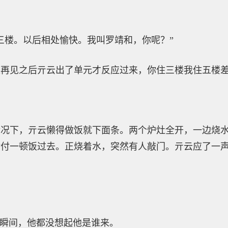
三楼。以后相处愉快。我叫罗靖和，你呢？”
道再见之后亓云出了单元才反应过来，你住三楼我住五楼
情况下，亓云懒得做饭就下面条。两个炉灶全开，一边烧
对付一顿饭过去。正烧着水，突然有人敲门。亓云应了一
一瞬间，他都没想起他是谁来。