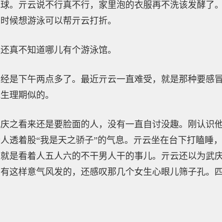
毛球。亓云说不行真不行，家里泡的衣服再不洗该发酵了
么时候想游泳可以帮亓云打折。
年还真不知道哪儿有个游泳馆。
已经是下午两点多了。最近亓云一直难受，就是那种要感
他生理期似的。
武庆之看来还是要脸面的人，没有一直自讨没趣。刚认识
人透着股“我是天之骄子”的气息。亓云坐在台下打瞌睡
过就是看着人五人六的不干男人干的事儿。亓云还以为武
哪有这样意气风发的，还感叹那几个女生心眼儿筛子孔。
。