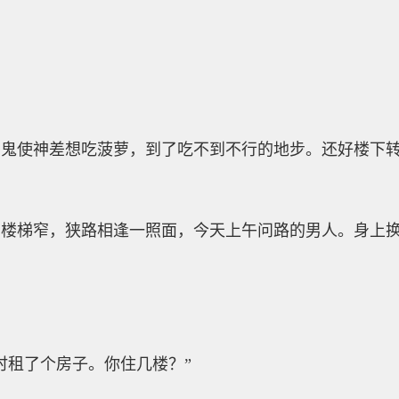
。鬼使神差想吃菠萝，到了吃不到不行的地步。还好楼下
。楼梯窄，狭路相逢一照面，今天上午问路的男人。身上
时租了个房子。你住几楼？”