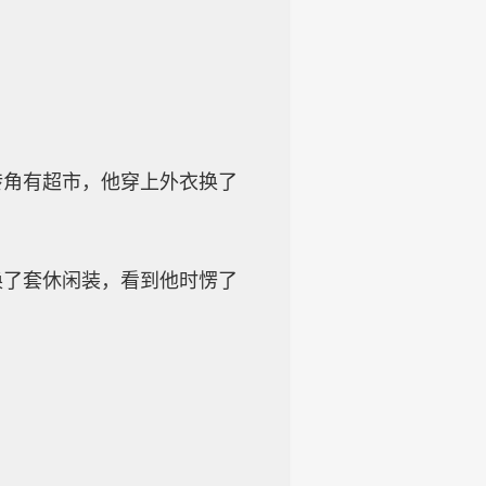
转角有超市，他穿上外衣换了
换了套休闲装，看到他时愣了