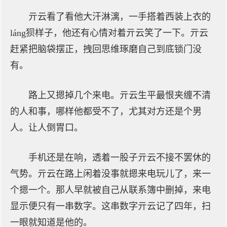
亓云看了看他大汗淋漓，一手搭着西装上衣的
láng狈样子，他还有心情对着亓云笑了一下。亓云
赶紧把脑袋摆正，拽回思维琢磨自己到底锁门没
有。
路上又摁掉几个来电。亓云生平最恨夹缠不清
的人和事，哪样他都受不了，尤其对方还是个男
人。让人倒胃口。
手机还是在响，透着一股子亓云不接不罢休的
气势。亓云在路上闲着没事就摁来电玩儿了，来一
个摁一个。那人早就被自己从联系簿中删掉，来电
显示便只有一串数字。这串数字亓云记了四年，扫
一眼就知道是他的。