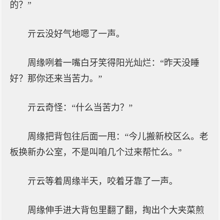
的？”
亓云没好气地嗯了一声。
周缘咧着一嘴白牙笑得阳光灿烂：“昨天没睡
好？那你还来当苦力。”
亓云奇怪：“什么当苦力？”
周缘把背包往后面一甩：“今儿搬新校区么。老
板换新办公室，不是叫咱几个过来帮忙么。”
亓云等着周缘半天，咬着牙靠了一声。
周缘伸手进大背包里翻了翻，掏出个大夹菜煎