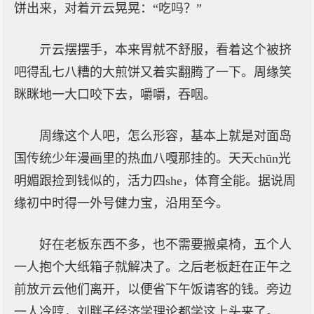
饼出来，对着亓云晃晃：“吃吗？”
亓云摆摆手，本来胃就不舒服，看着这个被挤
吧得乱七八糟的大煎饼又着实翻腾了一下。周缘笑
眯眯地一大口咬下去，嚼嚼，吞咽。
周缘这个人吧，怎么形容，基本上就是对面岛
国传统少年漫画里的热血八嘎那挂的。天天chūn光
明媚跟捡到钱似的，活力四she，体育全能。据说周
缘初中时得一外号健力宝，沿用至今。
好在老板东西不多，也不需要搬桌椅，五个人
一人抱个大纸箱子就解决了。之后老板赶在正午之
前放亓云他们离开，以便省下午饭请客的钱。旁边
一人冷哼，刘胖子经济学理论都学这上头来了。