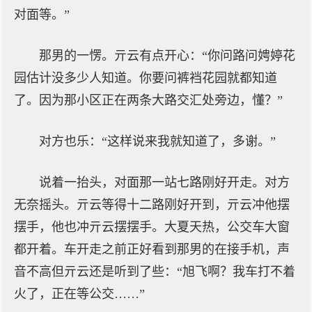
对面等。”
那男的一愣。亓云有点开心：“你问路问娉婷花
园估计没多少人知道。你要问裤裆花园就都知道
了。因为那小区正在两条大路交汇处旁边，懂？”
对方也乐：“这样说来我就知道了，多谢。”
说着一抬头，对面那一站七路刚好开走。对方
无奈摇头。亓云等得十二路刚好开到，亓云冲他摆
摆手，他也冲亓云摆摆手。大夏天热，公交车大窗
都开着。车开走之前正好看到那男的在接手机，声
音不高但亓云还是听到了些：“旭飞啊？我车打不着
火了，正在等公交……”