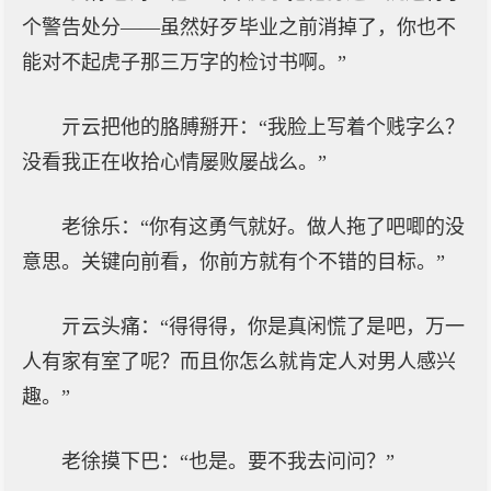
个警告处分——虽然好歹毕业之前消掉了，你也不
能对不起虎子那三万字的检讨书啊。”
亓云把他的胳膊掰开：“我脸上写着个贱字么？
没看我正在收拾心情屡败屡战么。”
老徐乐：“你有这勇气就好。做人拖了吧唧的没
意思。关键向前看，你前方就有个不错的目标。”
亓云头痛：“得得得，你是真闲慌了是吧，万一
人有家有室了呢？而且你怎么就肯定人对男人感兴
趣。”
老徐摸下巴：“也是。要不我去问问？”