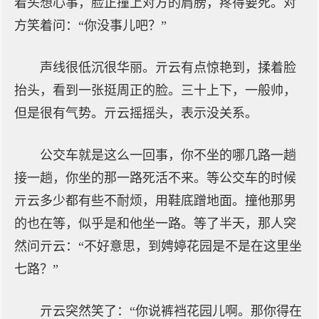
着头想心事，脸正撞上对方的肩膀，疼得要死。对
方笑着问：“你没事儿吧？”
声线很低沉很华丽。亓云有点惊艳到，揉着脸
抬头，看到一张挺周正的脸。三十上下，一般帅，
但是很有气势。亓云摇摇头，表示没关系。
公交车就是这么一回事，你不坐的哪几路一趟
接一趟，你坐的那一路死活不来。等公交车的时候
亓云多少都有些不耐烦，用鞋底蹭地面。撞他那男
的也在等，似乎是和他坐一路。等了半天，那人突
然问亓云：“不好意思，到娉婷花园是不是在这里坐
七路？”
亓云突然笑了：“你说裤裆花园儿啊。那你得在