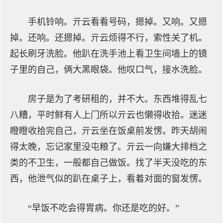
手机铃响。亓云看看号码，摁掉。又响。又摁
掉。还响。还摁掉。亓云烦得不行，索性关了机。
起长刷牙洗脸。他趴在洗手池上看卫生间墙上的镜
子里的自己，俩大黑眼袋。他叹口气，接水洗脸。
房子是为了考研租的，并不大。东西堆得乱七
八糟，平时鲜有人上门所以亓云也懒得收拾。迷迷
瞪瞪收拾完自己，亓云坐在饭桌前发愣。昨天胡闹
得太晚，忘记家里没屯粮了。亓云一向嫌大排档之
类的不卫生，一般都自己做饭。找了半天没吃的东
西，他泄气似的趴在桌子上，看着对面的窗发愣。
“早饭不吃会得胃病。你还是吃的好。”