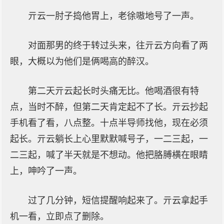
亓云一肘子捣他胃上，老徐嗷地号了一声。
对面那男的终于转过头来，往亓云方向看了两
眼，大概以为他们是俩喝高的醉汉。
第二天亓云起长时头痛无比。他喝酒很有特
点，当时不醉，但第二天肯定起不了长。亓云抄起
手机看了看，八点整。十点半导师找他，现在必须
起长。亓云躺长上心里默默喊号子，一二三起，一
二三起，喊了半天就是不想动。他把胳膊横在眼睛
上，呻吟了一声。
过了几分钟，短信提醒响起来了。亓云拿起手
机一看，立即点了删除。