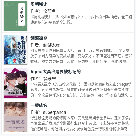
周朝秘史
消亡的宏大故事。
作者：余邵鱼
《周朝秘史》（即《列国志传》），为明代余邵鱼所著，全书讲
述周朝兴起至衰落全过程。
剑道独尊
作者：剑游太虚
剑道独尊讲述的是真灵大陆，宗门千万，强者如林。 一个大家
族子弟因为奇异的变故从庸才变为天才，不但能过目不忘，感知
敏锐，领悟力更是直上云霄，成为妖一样的存在。 热血激烈的
对决，顶级天才的碰撞，武学不再局限于凡间，同样能翻江倒
Alpha太高冷是要被标记的
海，上天入地。 一切皆在剑道独尊
作者：裴纸雀
全校最A最冷艳的高岭之花黎书，因为药物辐射散发出omega信
息素，甚至当众发情。醒来的时候身边居然还躺着他最看不惯
的、全校最轻浮的alpha方鹬。方鹬展颜一笑：“你好像很迷恋我
的信息素。”黎书冷言：“荒谬，无趣，滚。”结果第二天——方鹬
一替成名
打开了房门：“学长说清楚，找我是想要什么？”黎书眼尾湿润，
羞愤欲绝。但还是假装不在意地挺着腰。“给、给我闻闻你的信
作者：superpanda
息素。”…
得过最佳男配的何修懿因家中变故退出娱乐圈多年，还欠了债，
再复出后却发现整个影视行业已今非昔比。朋友好不容易将他
“塞”进剧组，他赶到片场后才发现角色是长得极相像的小鲜肉的
裸替。他本来不想接，却在剧组加价之下为钱折腰。与他演对手