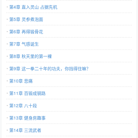
第4章 直入灵山 占据先机
第5章 灵参煮泡面
第6章 再得锻骨花
第7章 气感诞生
第8章 秋天里的第一裸
第9章 这一拳二十年的功夫，你挡得住嘛？
第10章 悲痛
第11章 百锻成钢路
第12章 八十段
第13章 健身房趣事
第14章 三流武者