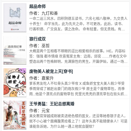
超品命师
作者：九灯和善
一命二运三风水，四积阴德五读书，六名七相八敬神，九交贵人
十养生！ 命字当先，此为先天之命，不可更改。此后，读书、
行善积德、广交良友，谓之改命。 命有轻重，但无贵贱。有钱
莫作妖，无事莫算命。作为一位渐冻症患者，苏晨机缘巧合之
狼行成双
下，得柳树传道，为自救，走上一条改命之路。
作者：巫哲
大概是两个互相看不顺眼的逗比相爱相杀的故事。HE。内容标
签：强强 都市情缘 欢喜冤家主角：边南，邱奕 ……作者在文中
塑造出两个性格鲜明，充满狼性的男生。开篇伊始，通过一场斗
殴体现出两人狭路相逢，强强对决带来的冲突，迅速抓住读者的
废物美人被宠上天[穿书]
目光。随着情节推进，两人在不断的交锋和碰撞中生出微妙的默
契和情愫。此外，文中出场的配角也都充满亮点，纵观全文嬉笑
作者：嘉紫升
与温情并存，牵动人心。
爹系男友吃人不吐骨头真少爷攻 X 咸鱼娇宝宝大美人假少爷受
季雨穿成了被赶出豪门的炮灰假少爷 原主是个废物草包，而季
雨...他是个漂亮点的废物草包 兜里光秃秃的漂亮草包在街头抓了
个小哥，眼巴巴地自荐：兄弟，请我吃个馒头可以吗，我唱歌钢
王爷勇猛：王妃总想离婚
琴带上分都可以的！全都华而不实的那种，心虚jpg 结果后来对
方成了他爹粉，比他亲爹还过分的那种 大型国民综艺临时加
作者：元宝
人，据说是蒋家掉包的狸猫，网上一蜂窝嘲讽节目组想红想疯了
美女教官穿越成刚被卖进绝色楼的医女，还没等她卷银子走人，
官博官宣照片之后 ：其实爬个墙也不是不可以 后来直播现场，
就不小心被个面瘫腹黑给看上了！这年头真不能随便亲人！可是
卷毛猫眼的少年仿佛古堡里精致的小少爷，一手钢琴弹得飞起，
谁能告诉她，为什么她一遇上他就会腿软？
下棋写字样样精通 ：md，说好的废物呢？？真香 不信邪的黑子