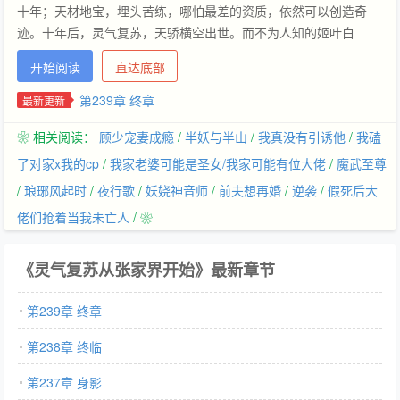
十年；天材地宝，埋头苦练，哪怕最差的资质，依然可以创造奇
迹。十年后，灵气复苏，天骄横空出世。而不为人知的姬叶白
开始阅读
直达底部
第239章 终章
最新更新
❀ 相关阅读：
顾少宠妻成瘾
/
半妖与半山
/
我真没有引诱他
/
我磕
了对家x我的cp
/
我家老婆可能是圣女/我家可能有位大佬
/
魔武至尊
/
琅琊风起时
/
夜行歌
/
妖娆神音师
/
前夫想再婚
/
逆袭
/
假死后大
佬们抢着当我未亡人
/ ❀
《灵气复苏从张家界开始》最新章节
第239章 终章
第238章 终临
第237章 身影