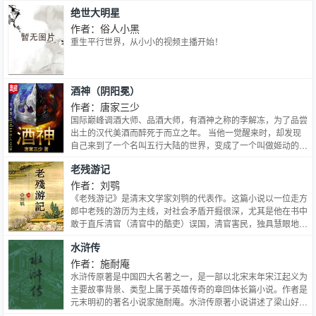
绝世大明星
准时蹲守节目组直播，终于抓到废物美人的证据 料：小狸猫洗
个碗把碗摔粉碎 黑：玛丽苏出丑，废物实锤了，回去准得跳脚
作者：俗人小黑
当天晚上，添了麻烦的少年失落埋在自家助理怀里，男人半环住
重生平行世界，从小小的视频主播开始！
少年，在发顶落下一个轻吻，抱着人上车时视线平静的扫了眼镜
头 狗仔：？ ？ ？ hello，你的助理他眼熟又不对劲！ 隔天数家
媒体收到了封口通知 后来，得知男人身份的小狸猫灰溜溜的想
要逃跑，被男人逮个正着 狸猫炸毛：我，我什么都没做。 吃人
酒神（阴阳冕）
不吐皮的大尾巴狼抱着人低笑：不需要你做什么，我来。…
作者：唐家三少
国际巅峰调酒大师、品酒大师，有酒神之称的李解冻，为了品尝
出土的汉代美酒而醉死于而立之年。 当他一觉醒来时，却发现
自己来到了一个名叫五行大陆的世界，变成了一个叫做姬动的小
乞丐。 在这里，有一种极其特殊的职业，名叫阴阳魔师，奇异
老残游记
的十系魔技令人叹为观止。 每一名阴阳魔师都有一顶属于自己
的由本属性凝聚而成的阴阳冕。
作者：刘鹗
《老残游记》是清末文学家刘鹗的代表作。这篇小说以一位走方
郎中老残的游历为主线，对社会矛盾开掘很深，尤其是他在书中
敢于直斥清官（清官中的酷吏）误国，清官害民，独具慧眼地指
出清官的昏庸常常比贪官更甚。同时，小说在民族传统文化精华
水浒传
提炼、生活哲学及艺术、女性审美和平等、人物心理及音乐景物
描写等多方面皆达到了极其高超的境界。
作者：施耐庵
水浒传原著是中国四大名著之一，是一部以北宋末年宋江起义为
主要故事背景、类型上属于英雄传奇的章回体长篇小说。作者是
元末明初的著名小说家施耐庵。水浒传原著小说讲述了梁山好汉
反抗欺压、发展壮大、受宋朝招安、受招安后为宋朝征战，最终