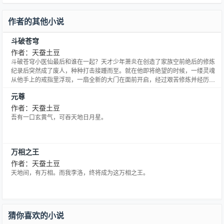
作者的其他小说
斗破苍穹
作者：天蚕土豆
斗破苍穹小医仙最后和谁在一起？天才少年萧炎在创造了家族空前绝后的修炼
纪录后突然成了废人，种种打击接踵而至。就在他即将绝望的时候，一缕灵魂
从他手上的戒指里浮现，一扇全新的大门在面前开启，经过艰苦修炼并经历了
一系列的磨练，收异火，寻宝物，炼丹药，斗魂族。最终成为斗帝，为解开斗
元尊
帝失踪之谜而前往大千世界......
作者：天蚕土豆
吾有一口玄黄气，可吞天地日月星。
万相之王
作者：天蚕土豆
天地间，有万相。而我李洛，终将成为这万相之王。
猜你喜欢的小说