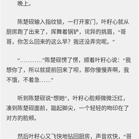
晚上。
陈楚砚输入指纹锁，一打开家门，叶籽心就从
厨房跑了出来了，挥舞着锅铲，诧异的挑眉，“哥
哥，你怎么回来的这么早？我还没弄完呢。”
“…………”陈楚砚愣了愣，顺着叶籽心说：“我
想你了，所以就提前回来了呗，那你慢慢弄啊，我
不饿，不着急……”
听到陈楚砚说“想她”，叶籽心脸颊微微泛红，
凑到陈楚砚面前，踮起脚尖，一个轻轻的吻印在了
对方的脸颊。
然后叶籽心又飞快地钻回厨房，声音欢快，“哥