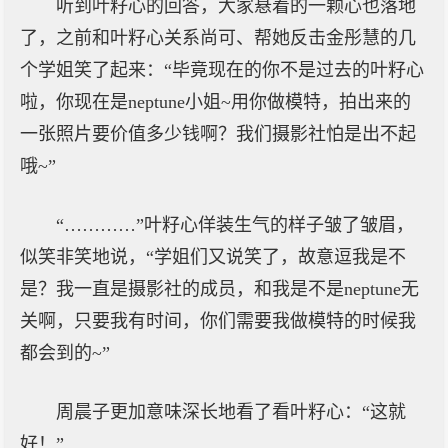
听到叶籽心的回答，大家悬着的一颗心也落地
了，之前和叶籽心关系尚可、帮她反击金彤慧的几
个学姐笑了起来：“毕竟现在的你不是过去的叶籽心
啦，你现在是neptune小姐~用你做模特，拍出来的
一张照片要价值多少钱啊？我们摄影社怕是出不起
哦~”
“…………”叶籽心佯装生气的样子皱了皱眉，
似笑非笑地说，“学姐们又说笑了，故意逗我是不
是？我一直是摄影社的成员，和我是不是neptune无
关啊，只要我有时间，你们需要我做模特的时候我
都会到的~”
周晨子更加意味深长地看了看叶籽心：“这就
好！”