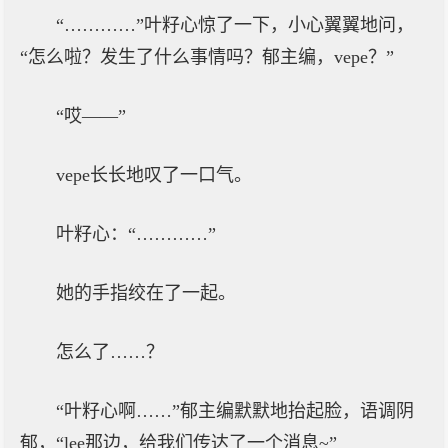
“…………”叶籽心惊了一下，小心翼翼地问，
“怎么啦？发生了什么事情吗？郁主编，vepe？”
“哎——”
vepe长长地叹了一口气。
叶籽心：“…………”
她的手指绞在了一起。
怎么了……？
“叶籽心啊……”郁主编默默地抬起脸，语调阴
郁，“lee那边，给我们传达了一个消息~”