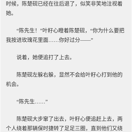
时候，陈楚砚已经在往后退了，似笑非笑地注视着
她。
“陈先生！”叶籽心瞪着陈楚砚，“你为什么要把
我按进玫瑰花里面……你好过分——”
说着，她便追打了上去。
陈楚砚左躲右躲，显然不会给叶籽心打到他的
机会。
“陈先生……”
陈楚砚大步窜了出去，叶籽心便追赶上去，两
个人绕着那辆保时捷转了足足三圈，直到他们又绕