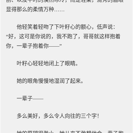
前、以及平时的漠然冰冷，而是轻柔，清秀的眉眼
显得那么的柔情万种……
他轻笑着轻吻了下叶籽心的额心，低声说：
“好，这可是你说的，我不跑了，哥哥就这样抱着
你，一辈子抱着你——”
叶籽心轻轻地闭上了眼睛。
她的眼角慢慢地湿润了起来。
一辈子——
多么美好，多么令人向往的三个字！