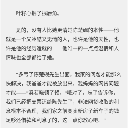
叶籽心抿了抿唇角。
是的，没有人比她更清楚陈楚砚的本性——他
就是一个又冷酷又无情的人，也许是他的天性，也
许是他的经历造就的……他唯一的一点点温情和人
情味也全部都给了她。
“多亏了陈楚砚先生出面，我家的问题才能那么
快解决，我爸爸才能被放出来，我妈妈的网贷问题
才能——”奚若晓顿了顿，“哦对了，忘了告诉你，
我们已经把支票还给陈先生了，非法网贷收取的利
息根本不合理，我们家之前变卖新房子新车子的钱
足够还借款和利息了的，这一点你放心吧。”