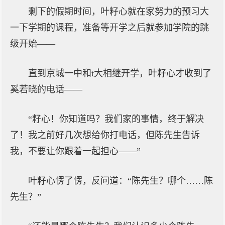
剩下的假期时间，叶籽心就在家努力的预习大
一下学期的课程，准备等开学之后就参加学院的跳
级开始——
直到京城一中和t大相继开学，叶籽心才收到了
奚若晓的电话——
“籽心！你知道吗？我们家的事情，终于解决
了！我之前好几次想给你打电话，但陈先生告诉
我，不要让你跟着一起担心——”
叶籽心愣了愣，反问道：“陈先生？哪个……陈
先生？”