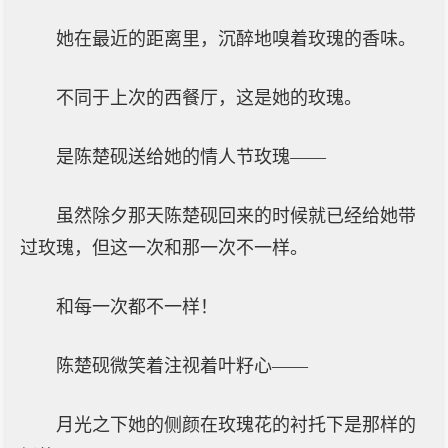
她在最近的距离里，沉醉地嗅着玫瑰的香味。
不同于上次的西餐厅，这是她的玫瑰。
是陈楚砚送给她的情人节玫瑰——
虽然除夕那天陈楚砚回来的时候就已经给她带
过玫瑰，但这一次和那一次不一样。
和每一次都不一样！
陈楚砚微笑着注视着叶籽心——
月光之下她的侧颜在玫瑰花的衬托下是那样的