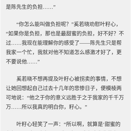
是陈先生的负担……”
“你怎么能叫做负担呢？”奚若晓劝慰叶籽心，
“如果你是负担，那也是最甜蜜的负担，好不好？不
过……我现在能理解你的感受了——陈先生只是帮
我家一个忙，我就对他不知道怎么感激才好了，更
不要说他……”
奚若晓不想再提及叶籽心被拐卖的事情，不想
让她回想起自己过去十几年的悲惨日子，便模棱两
可地说：“他之于你的意义远胜于之于我家的千千万
万……所以我真的明白你，籽心。”
叶籽心轻笑了一声：“所以啊，就算是‘甜蜜的