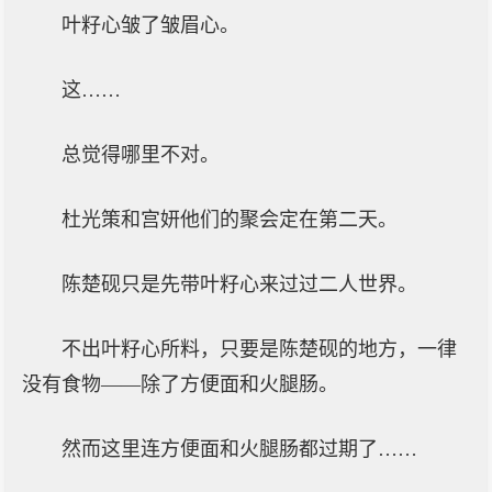
叶籽心皱了皱眉心。
这……
总觉得哪里不对。
杜光策和宫妍他们的聚会定在第二天。
陈楚砚只是先带叶籽心来过过二人世界。
不出叶籽心所料，只要是陈楚砚的地方，一律
没有食物——除了方便面和火腿肠。
然而这里连方便面和火腿肠都过期了……