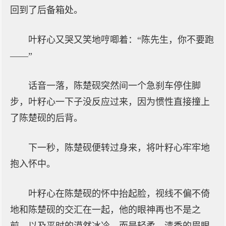
回到了后备箱处。
叶籽心又哭又笑地哼唧着：“陈先生，你不要跑
——”
话音一落，陈楚砚突然间一个急刹车停住脚
步，叶籽心一下子没反应过来，因为惯性直接撞上
了陈楚砚的后背。
下一秒，陈楚砚便转过身来，将叶籽心牢牢地
抱入怀中。
叶籽心在陈楚砚的怀中抬起脸，视线不偏不倚
地和陈楚砚的交汇在一起，他的眼神再也不是之