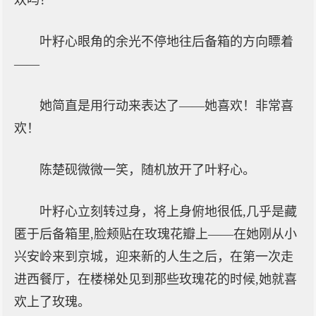
欢吗？”
叶籽心眼角的余光不停地往后备箱的方向瞟着
——
她简直是用行动来表达了——她喜欢！非常喜
欢！
陈楚砚微微一笑，随机放开了叶籽心。
叶籽心立刻转过身，将上身俯地很低,几乎是藏
匿于后备箱里,脸颊贴在玫瑰花瓣上——在她刚从小
兴安岭来到京城，迎来新的人生之后，在第一次走
进西餐厅，在楼梯处见到那些玫瑰花的时候,她就喜
欢上了玫瑰。