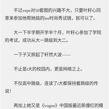
不过vepe对50套图的兴趣不大，只要叶籽心同
意来参加他帮她搞的lee时尚秀试镜，就可以了。
大一下半学期开学半个月，叶籽心参加了学院
的考试，成功从大一跳级到大二。
一下子又掀起了轩然大波——
不止是t大的校园内，更是网络之上。
不仅高中跳级，连读了t大都保持着跳级的传
说！
再加上她又是《vogue》中国版最近新爆红的模