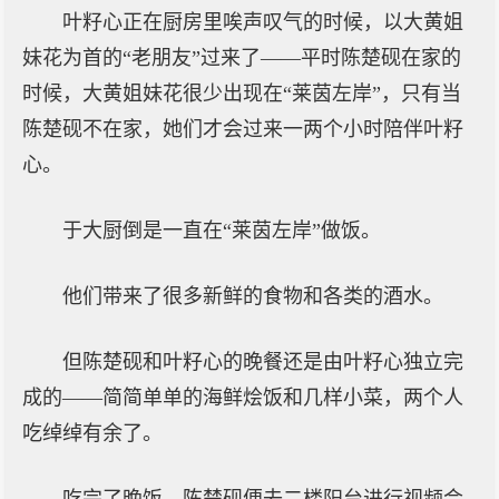
叶籽心正在厨房里唉声叹气的时候，以大黄姐
妹花为首的“老朋友”过来了——平时陈楚砚在家的
时候，大黄姐妹花很少出现在“莱茵左岸”，只有当
陈楚砚不在家，她们才会过来一两个小时陪伴叶籽
心。
于大厨倒是一直在“莱茵左岸”做饭。
他们带来了很多新鲜的食物和各类的酒水。
但陈楚砚和叶籽心的晚餐还是由叶籽心独立完
成的——简简单单的海鲜烩饭和几样小菜，两个人
吃绰绰有余了。