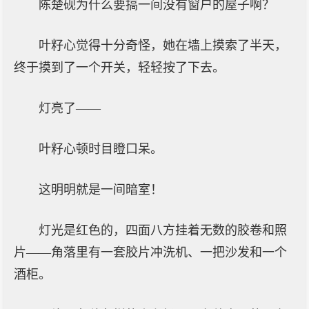
陈楚砚为什么要搞一间没有窗户的屋子啊？
叶籽心觉得十分奇怪，她在墙上摸索了半天，
终于摸到了一个开关，轻轻按了下去。
灯亮了——
叶籽心顿时目瞪口呆。
这明明就是一间暗室！
灯光是红色的，四面八方挂着无数的胶卷和照
片——角落里有一套胶片冲洗机、一把沙发和一个
酒柜。