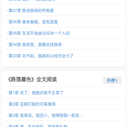
第37章 跌进我哥的怀抱里
第36章 善有善报，恶有恶报
第35章 生活不会放过任何一个人的
第34章 我发誓，我要去找我哥
第33章 对不起，我真的以经尽全力了
《跌落暮色》全文阅读
升序↑
第1章 完了，我绝对是不正常了
第2章 这顿打挨的可真值得
第3章 我哥说，我还小，他得陪我一起变…
第4章 哥，生日快乐，我就是礼物