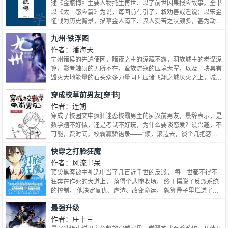
述《金瓶梅》主要人物托生再世、以了前世因果报应故事。全书
以《太上感应篇》为说，每回前有引子，叙劝善戒淫说；以宋金
征战为历史背景，描摹金人南下、汉人受苦之状颇多，甚为动
人；然因有影射明清易帜现实之嫌，丁耀亢以此罹祸下狱。今有
九州·铁浮图
陕西人民出版社本《续金瓶梅》，平装全一册。康熙年间，有人
（今佚其名）汰除有碍清室内容，改易人名，整合情节成四十八
作者：潘海天
回，以《隔帘花影》为名面世，但因所涉床帏秘事，被目为“淫
宁州诸侯的先遣使团，暗夜之主的深藏不露，羽族城主的老谋深
词小说”而遭禁。
算，影者触须的无所不在，蛮族流寇的压境大军，以及一块具有
毁灭大地能量的石头众多力量同时压诸飞翔之城厌火之上，城中
不朽的铁塔能否支撑这欲覆的天空？一个构思精巧连锁细密的故
穿成校草前男友[穿书]
事，步步解开这惊心动魄的九连环套。
作者：连朔
穿成了校园文中疯狂迷恋校霸男主的痴汉前男友，景辞表示，是
数学题不好做，还是考试不好玩，为什么要谈恋爱？没兴趣，不
可能，费时间。校霸赢骄语录——“烦，滚边去，谈个几把恋
爱，没兴趣。”“开玩笑，景辞就是个变态玩意儿，爸爸会多看他
快穿之打脸狂魔
一眼？”后来——“看到那个考第一的了吗，那是我男朋友。”“说
吧，景辞，数学和我你选哪个。”再后来——
作者：风流书呆
顶尖黑客被主神选中当了几百近千世的反派， 每一世都不得不
狂奔在作死的大道上， 落得个悲惨收场。 终于摆脱了反派系统
的控制， 他决定复仇、虐渣、改变命运， 就算骨子里烂透了，
表面上也要占据道德的制高点。
最强升级
作者：庄十三