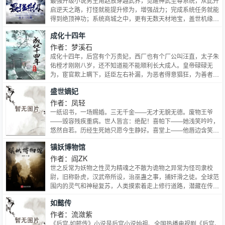
最强升级小说男主角赵放穿越武界，觉醒神武至尊系统，从此开
启逆天之路，打怪就能提升修为，增强战力；完成系统任务就能
得到绝顶神功；系统商城之中，更有无数天材地宝，盖世机缘，
至强血统 系统在手，天下我有！女人我要最美！权力我要最
成化十四年
大！身份我要最尊贵！九天十地，八荒六合，我要做那无与伦比
的至高无上！
作者：梦溪石
成化十四年，后宫有个万贵妃，西厂也有个厂公叫汪直，太子朱
佑樘才刚刚八岁，还不知道能不能顺利长大成人。皇帝碌碌无
为，宦官欺上瞒下，廷臣左右补漏，为恶者得意猖狂，为善者无
奈嗟叹。世道如此，天道何公？这一年，唐泛从翰林院调入顺天
盛世嫡妃
府，任从六品推官。一句话简介：主角一边破案一边高升的故
事，如果有空就顺便搅搅基，没空的话就让基友死一边。…
作者：凤轻
一纸诏书，一场赐婚。三无千金——无才无貌无德。废物王爷
——毁容残疾重病。世人皆言：绝配！喜帕下——她浅笑吟吟，
悠然自若。历经生死她只愿今生静好。喜堂上——他唇边含笑，
心冷如冰。受尽羞辱终有一日他会将天下踩在脚下。.——他是
镇妖博物馆
我夫君，欺他就是欺我，辱他就是辱我，害他就是害我。人若害
我，我必除之！——本王不信鬼神，不求苍天。她若殒命，本王
作者：阎ZK
便将这天下化为炼狱，让这山河为她作祭！
世之反常为妖物之性灵为精魂之不散为诡物之异常为怪司隶校
尉，旧称卧虎，汉武帝所设，治巫蛊之事，捕奸滑之徒。全球范
围内的灵气和神秘复苏，人类摸索着走上修行道路，潜藏在传说
中的妖精鬼怪一一浮现，阴影处仍旧有无数邪魔晃动，一间无人
如懿传
问津的博物馆，一面汉武帝时期的刻虎腰牌，让卫渊成为当代最
后一位司隶校尉，带他前往古往今来诸多妖异之事。古今稀奇
作者：流潋紫
事，子不语怪力乱神，姑妄言之，姑妄听之。姑且斩之。一柄八
《后宫·如懿传》小说是后宫小说始祖、全国热播电视剧《后宫·