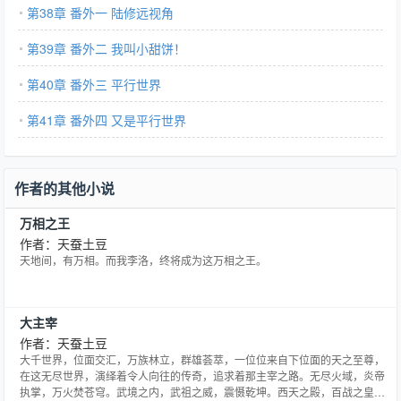
第38章 番外一 陆修远视角
第39章 番外二 我叫小甜饼！
第40章 番外三 平行世界
第41章 番外四 又是平行世界
作者的其他小说
万相之王
作者：天蚕土豆
天地间，有万相。而我李洛，终将成为这万相之王。
大主宰
作者：天蚕土豆
大千世界，位面交汇，万族林立，群雄荟萃，一位位来自下位面的天之至尊，
在这无尽世界，演绎着令人向往的传奇，追求着那主宰之路。无尽火域，炎帝
执掌，万火焚苍穹。武境之内，武祖之威，震慑乾坤。西天之殿，百战之皇，