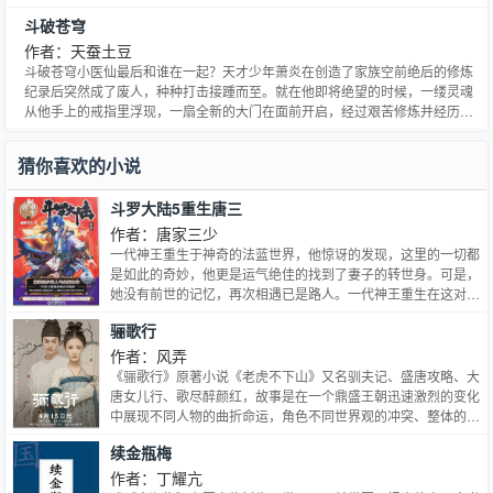
战威无可敌。北荒之丘，万墓之地，不死之主镇天地。......少年自北灵境而出，
斗破苍穹
骑九幽冥雀，闯向了那精彩绝伦的纷纭世界，主宰之路，谁主沉浮？大千世
界，万道争锋，吾为大主宰。…
作者：天蚕土豆
斗破苍穹小医仙最后和谁在一起？天才少年萧炎在创造了家族空前绝后的修炼
纪录后突然成了废人，种种打击接踵而至。就在他即将绝望的时候，一缕灵魂
从他手上的戒指里浮现，一扇全新的大门在面前开启，经过艰苦修炼并经历了
一系列的磨练，收异火，寻宝物，炼丹药，斗魂族。最终成为斗帝，为解开斗
帝失踪之谜而前往大千世界......
猜你喜欢的小说
斗罗大陆5重生唐三
作者：唐家三少
一代神王重生于神奇的法蓝世界，他惊讶的发现，这里的一切都
是如此的奇妙，他更是运气绝佳的找到了妻子的转世身。可是，
她没有前世的记忆，再次相遇已是路人。一代神王重生在这对人
类并不友好的世界中，能否重新追回妻子。千奇百怪的妖神变又
骊歌行
会带给他怎样的重生之路？尽在一代神王至情追妻之旅，斗罗大
陆第五部，重生唐三！
作者：风弄
《骊歌行》原著小说《老虎不下山》又名驯夫记、盛唐攻略、大
唐女儿行、歌尽醉颜红，故事是在一个鼎盛王朝迅速激烈的变化
中展现不同人物的曲折命运，角色不同世界观的冲突、整体的青
春热血气质和狗粮撒满天下的满足感，电视剧通过男女主的爱情
续金瓶梅
故事展开，在欢笑与环环相扣的事件中将市井、商贾、海盗、官
场、宫闱、战场各个层面的生活区域的大唐百态和盘托出。
作者：丁耀亢