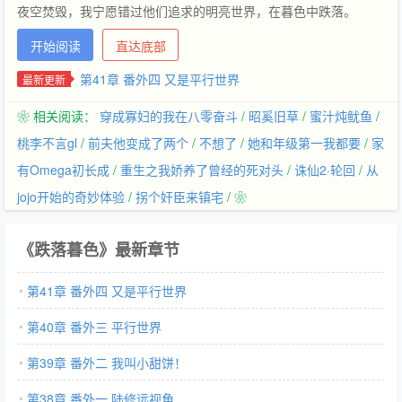
夜空焚毁，我宁愿错过他们追求的明亮世界，在暮色中跌落。
开始阅读
直达底部
第41章 番外四 又是平行世界
最新更新
❀ 相关阅读：
穿成寡妇的我在八零奋斗
/
昭奚旧草
/
蜜汁炖鱿鱼
/
桃李不言gl
/
前夫他变成了两个
/
不想了
/
她和年级第一我都要
/
家
有Omega初长成
/
重生之我娇养了曾经的死对头
/
诛仙2·轮回
/
从
jojo开始的奇妙体验
/
拐个奸臣来镇宅
/ ❀
《跌落暮色》最新章节
第41章 番外四 又是平行世界
第40章 番外三 平行世界
第39章 番外二 我叫小甜饼！
第38章 番外一 陆修远视角