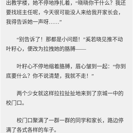
出教学楼，她不停地挣扎着，“晓晓你干什么？我还
要找班主任呢，今天很可能没人来给我开家长会，
我得告诉她一声呀……”
“别告诉了！那都是小问题！”奚若晓见推不动
叶籽心，便改为拉拽她的胳膊——
叶籽心不停地缩着胳膊，眉心皱到一起：“你到
底要什么？你不说清楚，我就不走！”
两个少女就这样拉拉扯扯地来到了京城一中的
校门口。
校门口聚满了一群一群的同学和家长，路边停
满了各式各样的车子。