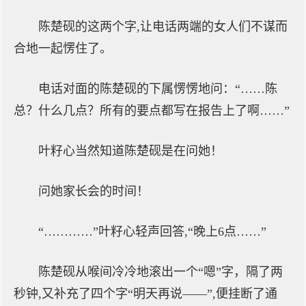
陈楚砚的这两个字,让电话两端的女人们不谋而
合地一起愣住了。
电话对面的陈楚砚的下属愣愣地问：“……陈
总？什么几点？所有的要点都写在报告上了啊……”
叶籽心当然知道陈楚砚是在问她！
问她家长会的时间！
“…………”叶籽心轻声回答,“晚上6点……”
陈楚砚从喉间冷冷地滚出一个“嗯”字，隔了两
秒钟,又补充了四个字“明天再说——”,便挂断了通