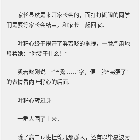
家长显然是来开家长会的，而打打闹闹的同学
们是要等家长会结束，和家长一起回家。
叶籽心终于甩开了奚若晓的拖拽，一脸严肃地
瞪着她：“你要干什么！”
奚若晓刚说一个“我……”字，便一脸“完蛋了”
的表情看向叶籽心的后面。
叶籽心转过身——
一群人围了上来。
除了高二12班杜绵儿那群人，还有以毕夏波为