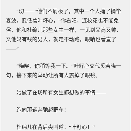
“切——”他们不屑极了，其中一个人捅了捅毕
夏波，贬低着叶籽心，“你看吧，连校花也不能免
俗，他和杜绵儿那些女生一样，一见到又高又帅、
又他妈有钱的男人，就走不动路，眼睛也看直了
——”
“晓晓，你稍等我一下。”叶籽心交代奚若晓一
句，接下来的举动让所有人震掉了眼镜。
她做了在场所有女生都想做的事情——
跑向那辆奔驰越野车！
杜绵儿在背后尖叫道：“叶籽心！”