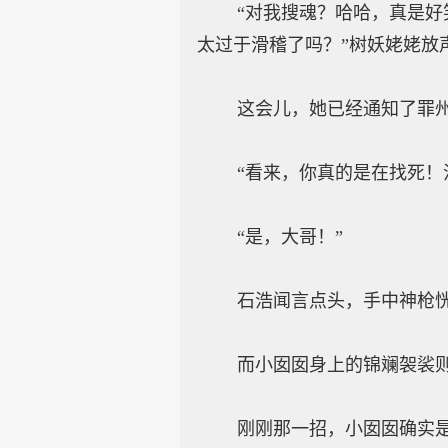
“对我搜魂？哈哈，真是好笑
太过于滑稽了吗？”树妖姥姥放
这会儿，她已经通知了罪州城
“看来，你真的是在找死！浩
“是，大哥！”
石浩闻言点头，手中神枪恍
而小囡囡身上的锦斓袈裟则是
刚刚那一招，小囡囡确实是伤