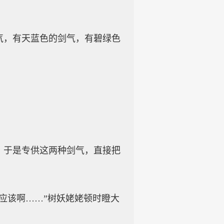
，有天蓝色的剑气，有碧绿色
于是专供这两种剑气，直接把
该啊……”树妖姥姥顿时瞪大