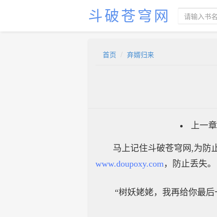
斗破苍穹网
首页
弃婿归来
上一章
马上记住斗破苍穹网,为防止
www.doupoxy.com
，防止丢失。
“树妖姥姥，我再给你最后一