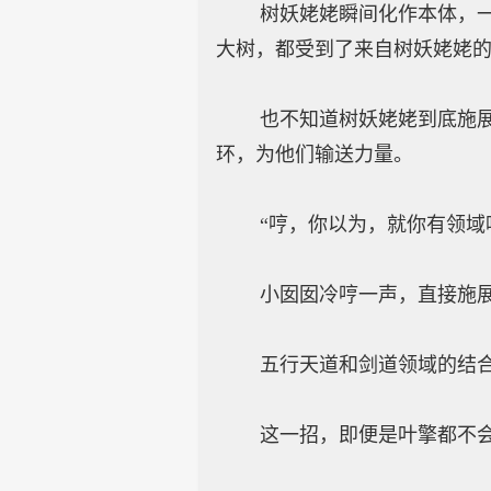
树妖姥姥瞬间化作本体，一株
大树，都受到了来自树妖姥姥
也不知道树妖姥姥到底施展了
环，为他们输送力量。
“哼，你以为，就你有领域吗
小囡囡冷哼一声，直接施展出
五行天道和剑道领域的结
这一招，即便是叶擎都不会