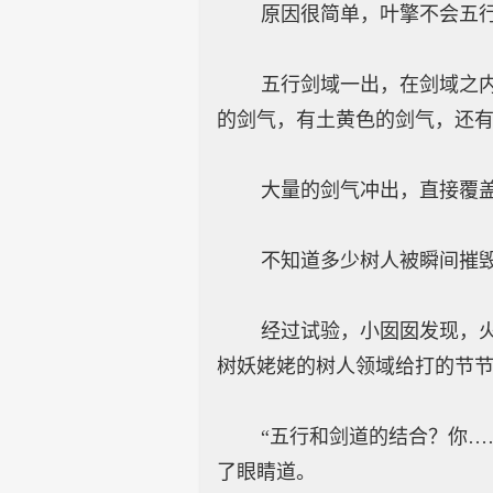
原因很简单，叶擎不会五行
五行剑域一出，在剑域之内，
的剑气，有土黄色的剑气，还
大量的剑气冲出，直接覆盖
不知道多少树人被瞬间摧毁
经过试验，小囡囡发现，火红
树妖姥姥的树人领域给打的节
“五行和剑道的结合？你……
了眼睛道。