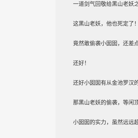
一道剑气回敬给黑山老妖之
这黑山老妖，他也死定了
竟然敢偷袭小囡囡，还差点
还好！
还好小囡囡有从金池罗汉的手
那黑山老妖的偷袭，等闲顶
小囡囡的实力，虽然远远超过