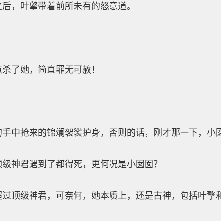
后，叶擎带着前所未有的怒意道。
！
杀了她，简直罪无可赦！
中抢来的锦斓袈裟护身，否则的话，刚才那一下，小囡
级神君遇到了都得死，更何况是小囡囡？
顶级神君，可奈何，她本质上，还是古神，包括叶擎和