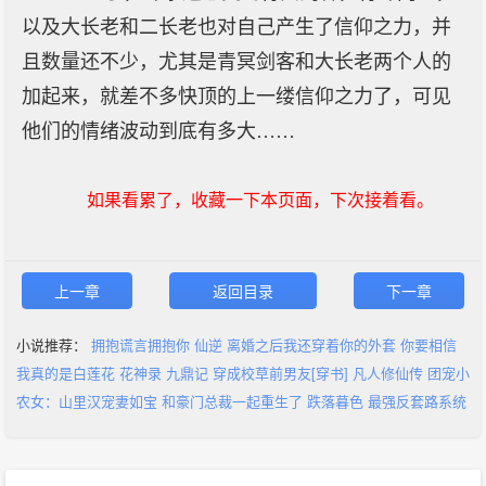
以及大长老和二长老也对自己产生了信仰之力，并
且数量还不少，尤其是青冥剑客和大长老两个人的
加起来，就差不多快顶的上一缕信仰之力了，可见
他们的情绪波动到底有多大……
如果看累了，收藏一下本页面，下次接着看。
上一章
返回目录
下一章
小说推荐：
拥抱谎言拥抱你
仙逆
离婚之后我还穿着你的外套
你要相信
我真的是白莲花
花神录
九鼎记
穿成校草前男友[穿书]
凡人修仙传
团宠小
农女：山里汉宠妻如宝
和豪门总裁一起重生了
跌落暮色
最强反套路系统