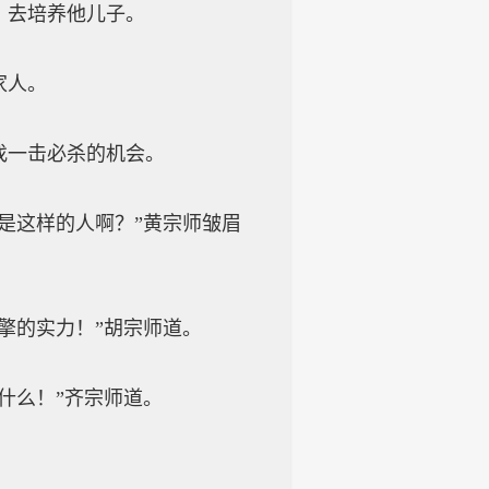
，去培养他儿子。
家人。
一击必杀的机会。
是这样的人啊？”黄宗师皱眉
擎的实力！”胡宗师道。
什么！”齐宗师道。