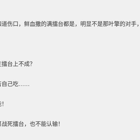
伤口，鲜血撒的满擂台都是，明显不是那叶擎的对手，
擂台上不成？
自己吃……
能！
战死擂台，也不能认输！