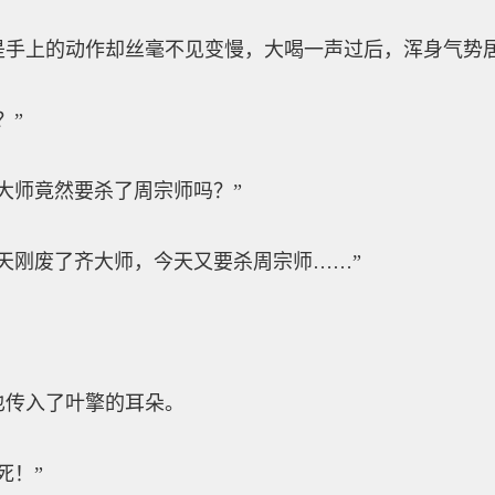
上的动作却丝毫不见变慢，大喝一声过后，浑身气势居
？”
师竟然要杀了周宗师吗？”
刚废了齐大师，今天又要杀周宗师……”
传入了叶擎的耳朵。
死！”