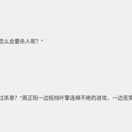
么会要杀人呢？”
杀意？”周正阳一边抵挡叶擎连绵不绝的进攻，一边苦