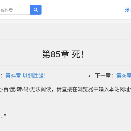
漫
第85章 死！
：
第84章 以弱胜强！
下一章：
第86
/百/度/转/码/无法阅读，请直接在浏览器中输入本站网
…”