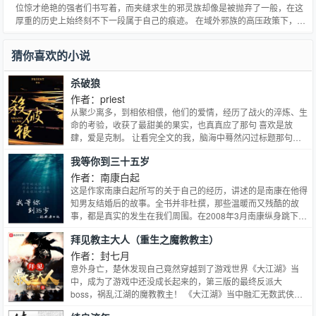
位惊才绝艳的强者们书写着，而夹缝求生的邪灵族却像是被抛弃了一般，在这
厚重的历史上始终刻不下一段属于自己的痕迹。 在域外邪族的高压政策下，邪
灵族人们被迫加入了战争，他们终也会成为了战争的牺牲品。因为人类历史上
无比光彩的时代就快要来临了。 几乎是大千世界所有的强者们集结在了一起，
猜你喜欢的小说
他们同仇敌忾，披荆斩棘 大主宰牧尘率强者正式对邪族宣战！ 武祖林动率武境
强者正式对邪族宣战！ 炎帝萧炎率无尽火域强者正式对邪族宣战！ 强者们光复
杀破狼
了大千世界，成功驱逐了域外邪族，而邪灵族因为和邪族的牵连被大主宰永远
封印在了囚牢位面。…
作者：priest
从聚少离多，到相依相偎，他们的爱情，经历了战火的淬炼、生
命的考验，收获了最甜美的果实，也真真应了那句 喜欢是放
肆，爱是克制。 让看完全文的我，脑海中蓦然闪过标题那句，
高度概括两人的感情，这便是战火中的信仰与爱情，我们共同坚
我等你到三十五岁
持在各自的战场，远隔万里依然能肩抵着肩，背靠着背，隔着纷
飞的战火远眺，也能看到你在极目回望，视线相交的那一刻，便
作者：南康白起
是上天赐予的爱情了。 而作者过硬的文笔也给了这种感情充分
这是作家南康白起所写的关于自己的经历，讲述的是南康在他得
展现的空间，不矫揉造作，不肤浅凌乱，一杆笔墨诉尽天下事、
知男友结婚后的故事。全书并非杜撰，那些温暖而又残酷的故
赤子心，让人回味不穷，想看更多番外_(:з」∠)_。
事，都是真实的发生在我们周围。在2008年3月南康纵身跳下湘
江，他在天涯留帖说:”我永远到不了三十五岁，所以，我会永远
拜见教主大人（重生之魔教教主）
等你……”那温婉翩翩，浊世而立的佳公子，还是源于一个”情”字
·····
作者：封七月
意外身亡，楚休发现自己竟然穿越到了游戏世界《大江湖》当
中，成为了游戏中还没成长起来的，第三版的最终反派大
boss，祸乱江湖的魔教教主！ 《大江湖》当中融汇无数武侠背
景，有东岛之王天子望气，谈笑杀人。有丐帮之主掌出降龙，威