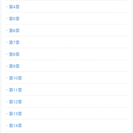
第4章
第5章
第6章
第7章
第8章
第9章
第10章
第11章
第12章
第13章
第14章