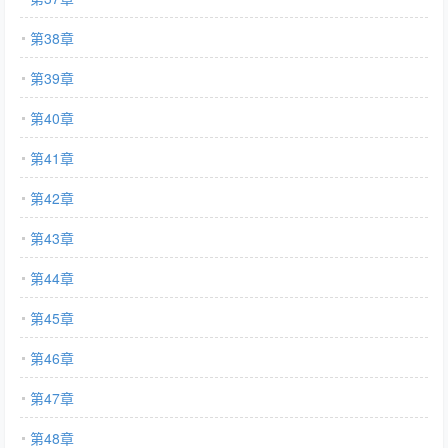
第38章
第39章
第40章
第41章
第42章
第43章
第44章
第45章
第46章
第47章
第48章