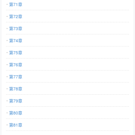
第71章
第72章
第73章
第74章
第75章
第76章
第77章
第78章
第79章
第80章
第81章