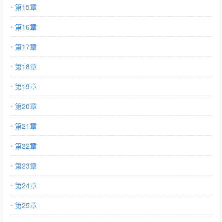
第15章
第16章
第17章
第18章
第19章
第20章
第21章
第22章
第23章
第24章
第25章