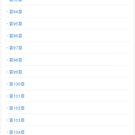
第94章
第95章
第96章
第97章
第98章
第99章
第100章
第101章
第102章
第103章
第104章