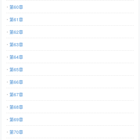
第60章
第61章
第62章
第63章
第64章
第65章
第66章
第67章
第68章
第69章
第70章