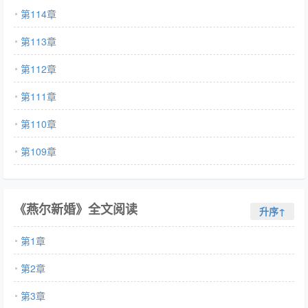
第114章
第113章
第112章
第111章
第110章
第109章
《燕尔新婚》全文阅读
升序↑
第1章
第2章
第3章