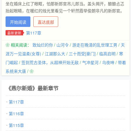
坐在婚床上红了眼眶，怕那新郎官吊儿郎当。盖头揭开，酿酿忐忑
抬起眼睛，在暖红的烛光里看见一个轩然霞举俊朗非凡的新郎官。
开始阅读
直达底部
第117章
最新更新
❀ 相关阅读：
致灿烂的你
/
山河令
/
游走在晚清的乱世理工男
/
天
涯万一见温柔(女尊)
/
江湖那么大
/
三十而受[豪门]
/
临高启明
/
寒
门崛起
/
签到荒古圣体，从超神开始无敌
/
气冲星河
/
乌夜啼
/
带着
系统来大唐
/ ❀
《燕尔新婚》最新章节
第117章
第116章
第115章