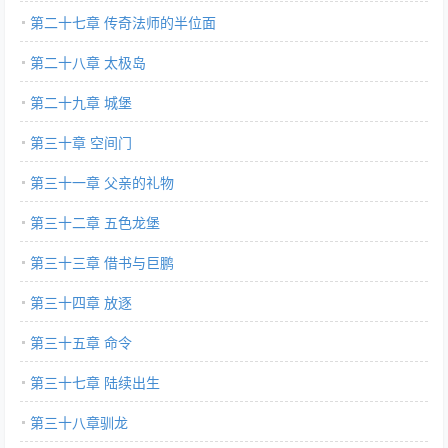
第二十七章 传奇法师的半位面
第二十八章 太极岛
第二十九章 城堡
第三十章 空间门
第三十一章 父亲的礼物
第三十二章 五色龙堡
第三十三章 借书与巨鹏
第三十四章 放逐
第三十五章 命令
第三十七章 陆续出生
第三十八章驯龙