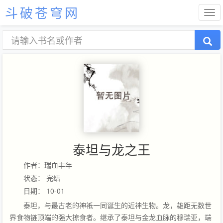
斗破苍穹网
泰坦与龙之王
作者：瑞血丰年
状态： 完结
日期： 10-01
泰坦，与最古老的神袛一同诞生的近神生物。龙，雄距无数世
界食物链顶端的强大掠食者。继承了泰坦与金龙血脉的穆瑞亚，端