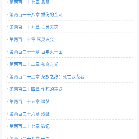
第两百一十七章 悬赏
第两百一十八章 重伤的金龙
第两百一十九章 亡灵天灾
第两百二十章 死灵议会
第两百二十一章 百年灭一国
第两百二十二章 苍穹之光
第两百二十三章 龙族之敌：死亡驭龙者
第两百二十四章 作死的巫妖
第两百二十五章 噩梦
第两百二十六章 残酷
第两百二十七章 徽记
第两百二十八章 玩弄