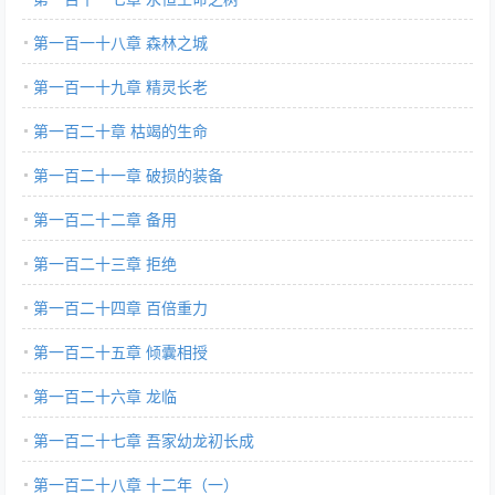
第一百一十八章 森林之城
第一百一十九章 精灵长老
第一百二十章 枯竭的生命
第一百二十一章 破损的装备
第一百二十二章 备用
第一百二十三章 拒绝
第一百二十四章 百倍重力
第一百二十五章 倾囊相授
第一百二十六章 龙临
第一百二十七章 吾家幼龙初长成
第一百二十八章 十二年（一）