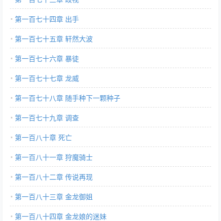
第一百七十四章 出手
第一百七十五章 轩然大波
第一百七十六章 暴徒
第一百七十七章 龙威
第一百七十八章 随手种下一颗种子
第一百七十九章 调查
第一百八十章 死亡
第一百八十一章 狩魔骑士
第一百八十二章 传说再现
第一百八十三章 金龙御姐
第一百八十四章 金龙娘的迷妹