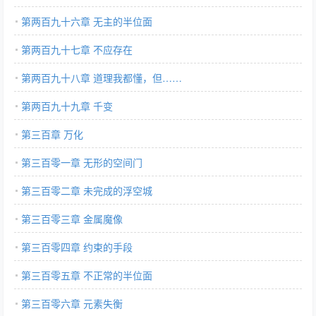
第两百九十六章 无主的半位面
第两百九十七章 不应存在
第两百九十八章 道理我都懂，但……
第两百九十九章 千变
第三百章 万化
第三百零一章 无形的空间门
第三百零二章 未完成的浮空城
第三百零三章 金属魔像
第三百零四章 约束的手段
第三百零五章 不正常的半位面
第三百零六章 元素失衡