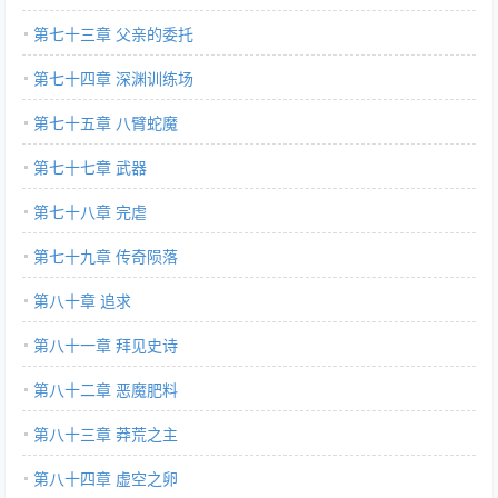
第七十三章 父亲的委托
第七十四章 深渊训练场
第七十五章 八臂蛇魔
第七十七章 武器
第七十八章 完虐
第七十九章 传奇陨落
第八十章 追求
第八十一章 拜见史诗
第八十二章 恶魔肥料
第八十三章 莽荒之主
第八十四章 虚空之卵