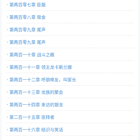
第两百零七章 臣服
第两百零八章 赎金
第两百零九章 尾声
第两百零九章 尾声
第两百一十章 战斗之瘾
第两百一十一章 领主龙卡斯兰娜
第两百一十二章 呼朋唤友，叫家长
第两百一十三章 龙族的聚会
第两百一十四章 来访的银龙
第二百一十五章 崇拜者
第两百一十六章 结识与笑话