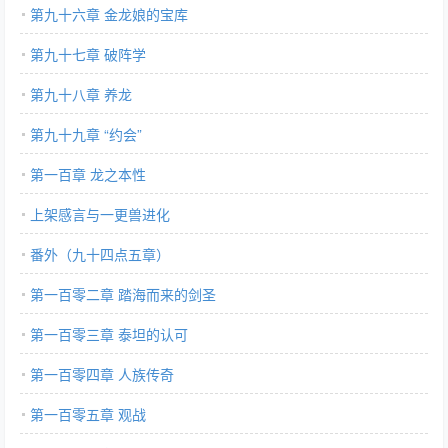
第九十六章 金龙娘的宝库
第九十七章 破阵学
第九十八章 养龙
第九十九章 “约会”
第一百章 龙之本性
上架感言与一更兽进化
番外（九十四点五章）
第一百零二章 踏海而来的剑圣
第一百零三章 泰坦的认可
第一百零四章 人族传奇
第一百零五章 观战