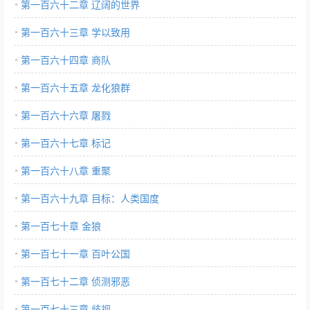
第一百六十二章 辽阔的世界
第一百六十三章 学以致用
第一百六十四章 商队
第一百六十五章 龙化狼群
第一百六十六章 屠戮
第一百六十七章 标记
第一百六十八章 重聚
第一百六十九章 目标：人类国度
第一百七十章 金狼
第一百七十一章 百叶公国
第一百七十二章 侦测邪恶
第一百七十三章 歧视