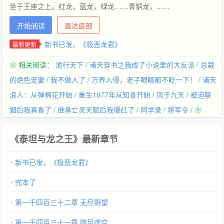
坐于王座之上。红龙，蓝龙，绿龙……青铜龙，...…
开始阅读
直达底部
新书已发，《极恶龙君》
最新更新
❀ 相关阅读：
诡行天下
/
诸天穿书之我成了小说里的大反派
/
总裁
的绝色宠妻
/
我不做人了
/
万界入侵，老子眼睛都不眨一下！
/
诸天
浪人：从弹棉花开始
/
重生1977年从知青开始
/
凤于九天
/
被迫联
姻后我真香了
/
继承亡灵天赋后我爆红了
/
同学录
/
将军令
/ ❀
《泰坦与龙之王》最新章节
新书已发，《极恶龙君》
完本了
第一千四百三十二章 无尽野望
第一千四百三十一章 踏足虚空