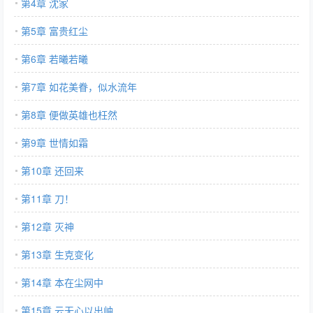
第4章 沈家
第5章 富贵红尘
第6章 若曦若曦
第7章 如花美眷，似水流年
第8章 便做英雄也枉然
第9章 世情如霜
第10章 还回来
第11章 刀！
第12章 灭神
第13章 生克变化
第14章 本在尘网中
第15章 云无心以出岫