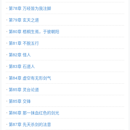
第78章 万经皆为我注脚
第79章 玄天之道
第80章 梧桐生焉，于彼朝阳
第81章 不脱五行
第82章 怪人
第83章 石道人
第84章 虚空有无形剑气
第85章 灵台论道
第85章 交锋
第86章 那一抹血红色的剑光
第87章 先天杀剑的法意