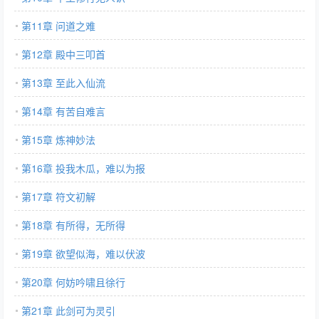
第11章 问道之难
第12章 殿中三叩首
第13章 至此入仙流
第14章 有苦自难言
第15章 炼神妙法
第16章 投我木瓜，难以为报
第17章 符文初解
第18章 有所得，无所得
第19章 欲望似海，难以伏波
第20章 何妨吟啸且徐行
第21章 此剑可为灵引