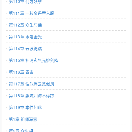
第110章 何方妖孽
第111章 一粒金丹吞入腹
第112章 众生与佛
第113章 水漫金光
第114章 云波诡谲
第115章 神清玄气元妙剑阵
第116章 青霄
第117章 性似浮云意似风
第118章 飘流四海不停踪
第119章 本性如此
第1章 祖师深意
第2章 众生相