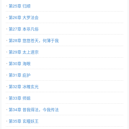
第25章 归顺
第26章 大罗法会
第27章 本非凡俗
第28章 悠悠苍天，何薄于我
第29章 太上道宗
第30章 海眼
第31章 庇护
第32章 冰魄玄光
第33章 师姐
第34章 昔我得法，今我传法
第35章 玄瞳妖王