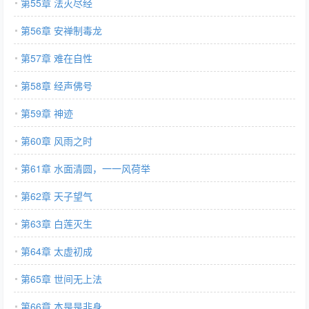
第55章 法灭尽经
第56章 安禅制毒龙
第57章 难在自性
第58章 经声佛号
第59章 神迹
第60章 风雨之时
第61章 水面清圆，一一风荷举
第62章 天子望气
第63章 白莲灭生
第64章 太虚初成
第65章 世间无上法
第66章 本是是非身