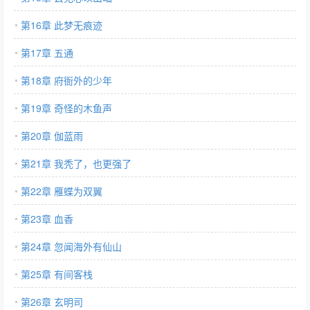
第16章 此梦无痕迹
第17章 五通
第18章 府衙外的少年
第19章 奇怪的木鱼声
第20章 伽蓝雨
第21章 我秃了，也更强了
第22章 雁蝶为双翼
第23章 血香
第24章 忽闻海外有仙山
第25章 有间客栈
第26章 玄明司