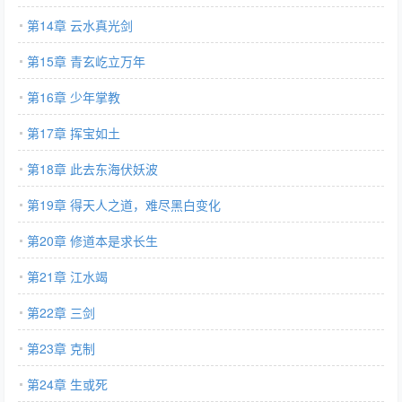
第14章 云水真光剑
第15章 青玄屹立万年
第16章 少年掌教
第17章 挥宝如土
第18章 此去东海伏妖波
第19章 得天人之道，难尽黑白变化
第20章 修道本是求长生
第21章 江水竭
第22章 三剑
第23章 克制
第24章 生或死