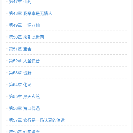
第47章 仙药
第48章 我辈本是无情人
第49章 上洞八仙
第50章 来到此世间
第51章 宝会
第52章 大圣遗音
第53章 晋野
第54章 化龙
第55章 黑天玄煞
第56章 海口偶遇
第57章 修行是一场认真的消遣
第58章 纯阳道宫