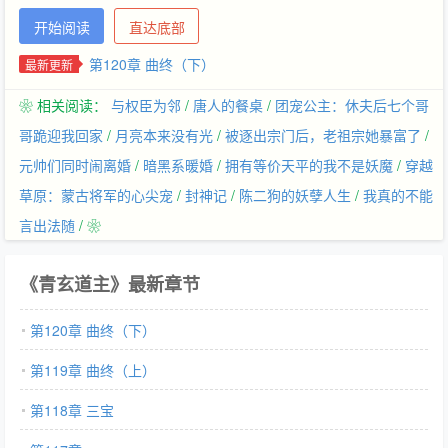
开始阅读
直达底部
第120章 曲终（下）
最新更新
❀ 相关阅读：
与权臣为邻
/
唐人的餐桌
/
团宠公主：休夫后七个哥
哥跪迎我回家
/
月亮本来没有光
/
被逐出宗门后，老祖宗她暴富了
/
元帅们同时闹离婚
/
暗黑系暖婚
/
拥有等价天平的我不是妖魔
/
穿越
草原：蒙古将军的心尖宠
/
封神记
/
陈二狗的妖孽人生
/
我真的不能
言出法随
/ ❀
《青玄道主》最新章节
第120章 曲终（下）
第119章 曲终（上）
第118章 三宝