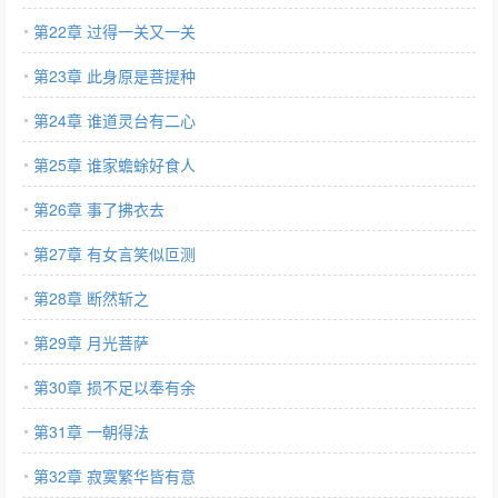
第22章 过得一关又一关
第23章 此身原是菩提种
第24章 谁道灵台有二心
第25章 谁家蟾蜍好食人
第26章 事了拂衣去
第27章 有女言笑似叵测
第28章 断然斩之
第29章 月光菩萨
第30章 损不足以奉有余
第31章 一朝得法
第32章 寂寞繁华皆有意