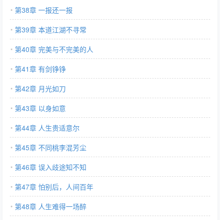
第38章 一报还一报
第39章 本道江湖不寻常
第40章 完美与不完美的人
第41章 有剑铮铮
第42章 月光如刀
第43章 以身如意
第44章 人生贵适意尔
第45章 不同桃李混芳尘
第46章 误入歧途知不知
第47章 怕别后，人间百年
第48章 人生难得一场醉