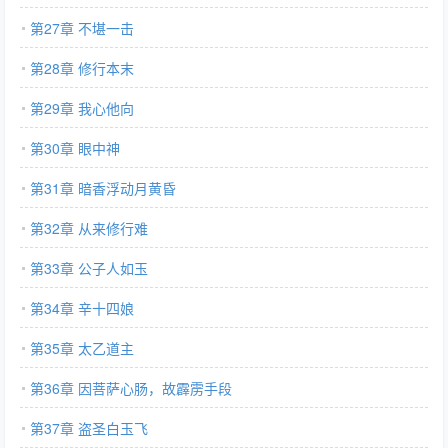
第27章 不堪一击
第28章 修行本末
第29章 我心他向
第30章 眼中神
第31章 暗香浮动月黄昏
第32章 从来修行难
第33章 公子人如玉
第34章 辛十四娘
第35章 太乙道主
第36章 因菩萨心肠，故霹雳手段
第37章 盗圣白玉飞