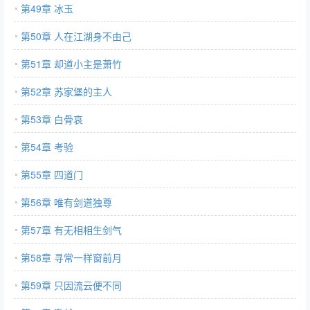
第49章 冰玉
第50章 人在江湖身不由己
第51章 却道小主是萧竹
第52章 苏家堡的主人
第53章 白骨哀
第54章 考验
第55章 四道门
第56章 唯有剑道独尊
第57章 有无相相生剑气
第58章 寻常一样窗前月
第59章 只因流云便不同