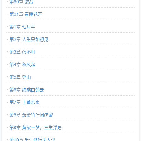
第60章 激战
第61章 春暖花开
第1章 七月半
第2章 人生只如初见
第3章 燕不归
第4章 秋风起
第5章 登山
第6章 终乘白鹤去
第7章 上善若水
第8章 萧萧竹叶闭疏窗
第9章 黄粱一梦，三生浮屠
第10章 半生修行无人识