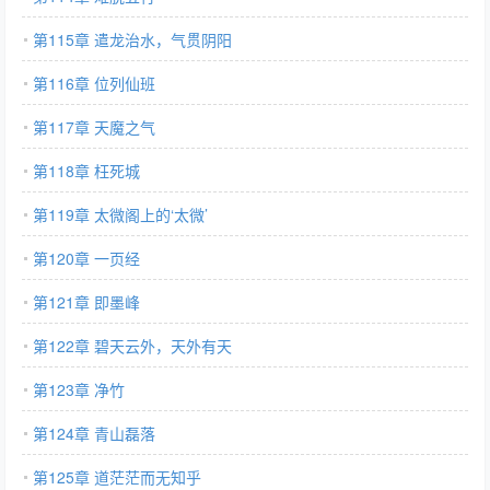
第115章 遣龙治水，气贯阴阳
第116章 位列仙班
第117章 天魔之气
第118章 枉死城
第119章 太微阁上的‘太微’
第120章 一页经
第121章 即墨峰
第122章 碧天云外，天外有天
第123章 净竹
第124章 青山磊落
第125章 道茫茫而无知乎