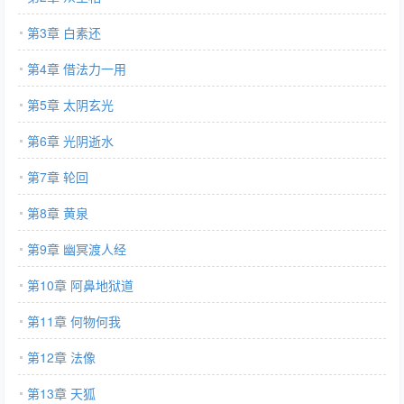
第3章 白素还
第4章 借法力一用
第5章 太阴玄光
第6章 光阴逝水
第7章 轮回
第8章 黄泉
第9章 幽冥渡人经
第10章 阿鼻地狱道
第11章 何物何我
第12章 法像
第13章 天狐