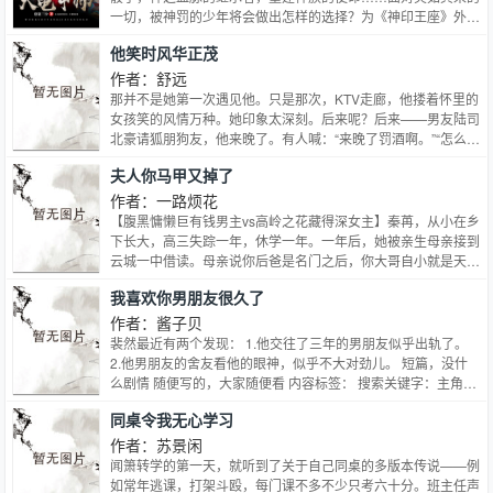
一切，被神罚的少年将会做出怎样的选择？为《神印王座》外
传，还记得《神印王座》里那“手握日月摘星辰，世间无我这般
他笑时风华正茂
人”的死灵圣法神伊莱克斯吗？他当年不惜一切要追寻的大龟甲
术终于到来了！哪怕是在《斗罗大陆Ⅱ绝世唐门》中他临死之前
作者：舒远
也念念不忘的神之能力也即将为大家展现。大龟甲术面前，就算
那并不是她第一次遇见他。只是那次，KTV走廊，他搂着怀里的
是神，也避不开它的作用！一个身怀绝技的少年，没能通过遴选
女孩笑的风情万种。她印象太深刻。后来呢？后来——男友陆司
走上修真者之路，就在他调整好心态，接受这一事实的时候，几
北豪请狐朋狗友，他来晚了。有人喊：“来晚了罚酒啊。”“怎么没
颗神秘的骰子突然出现，他突然拥有了神奇的能力，被赋予重建
带女朋友？”那人淡淡的一笑，“分了。”“嗬，这次几个月？”那人
夫人你马甲又掉了
神族的使命，少年的人生由此改变。
抬眼，声音清淡：“够了啊。”包间里，灯光半明半暗。孟盛楠低
着头喝可乐，渗进舌头上却又凉又苦。那时候，她还没意识到，
作者：一路烦花
在后来竟会真的非他不可了。
【腹黑慵懒巨有钱男主vs高岭之花藏得深女主】秦苒，从小在乡
下长大，高三失踪一年，休学一年。一年后，她被亲生母亲接到
云城一中借读。母亲说你后爸是名门之后，你大哥自小就是天
才，你妹妹是一中尖子生，你不要丢他们的脸。**京城有身份的
我喜欢你男朋友很久了
人暗地里都收到程家隽爷的一份警告隽爷老婆是乡下人，不懂圈
子不懂时势不懂金融行情……脾气还差的很，总之，大家多担
作者：酱子贝
待。直到一天，隽爷调查某个大佬时，他的手下望着不小心扒出
裴然最近有两个发现： 1.他交往了三年的男朋友似乎出轨了。
来的据说什么都不懂的小嫂子的其中一个马甲……陷入迷之沉
2.他男朋友的舍友看他的眼神，似乎不大对劲儿。 短篇，没什
默。大概就是两个大佬为了不让对方自卑，互相隐藏马甲的故
么剧情 随便写的，大家随便看 内容标签： 搜索关键字：主角：
事。
裴然、严准 ┃ 配角： ┃ 其它： 一句话简介：嗯？ 立意：。
同桌令我无心学习
作者：苏景闲
闻箫转学的第一天，就听到了关于自己同桌的多版本传说——例
如常年逃课，打架斗殴，每门课不多不少只考六十分。班主任声