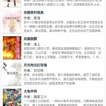
草莓》,是沈萌萌于修谨为主角的一部现代都市情感类型小说,讲
述的情节刺激诱人,剧情引人入胜。简介:沈萌萌刚洗完手,从女厕
出来,就见于修谨在走廊... 各位书友要是觉得《他的小草莓》还
你微笑时很美
不错的话请不要忘记向您QQ群和微博里的朋友推荐哦！
作者：青浼
如今人们都说电竞是男生的世界。当童谣以女生身份凭借真实实
力一脚踏入电竞职业圈，成为职业联赛中国赛区第一位正式女电
竞选手，面对质疑，面对种种不便，在队友的支持下克服困难，
坚持不懈，最终站在世界舞台，弥补中国英雄联盟大陆赛区六年
凤凰图腾
无冠的遗憾，让电竞之梦绽放。 作者行文流畅，以女性角度深
入职业圈，还原当今职业圈现状，给读者展示电竞职业的真实一
作者：淮上
面，人设立体声动，剧情丰满精彩，充满可读性。
谁家的娇儿憨然入梦，春夜里金酒银樽葡萄红？ 谁家的天下灰
白憧憧，江山万里、一骑苍穹 睥睨家国千万场，白衣银铠、剑
影刀狂； 秦淮水上浮胭脂，江南歌不尽，梦里看春光。┃ 内容
标签：虐恋情深 宫廷侯爵 强强 江湖恩怨┃ 主角：李骥，上官明
月光吻过红玫瑰
德┃ 其它：强强宫廷文
作者：廿廿呀
那夜，前夫把情人带回家，情人穿着她的睡衣，敲开了她的房
门，坐在床头问她想不想女人…戚元涵告诉她很想。大概就是女
主和前夫的白月光一起搞渣男家产的故事。
大龟甲师
作者：唐家三少
一个深藏于心的秘密，一种叫大龟甲术的游戏，九颗神秘诡异的
骰子，神之血脉的继承者，重建神族的使命……面对突如其来的