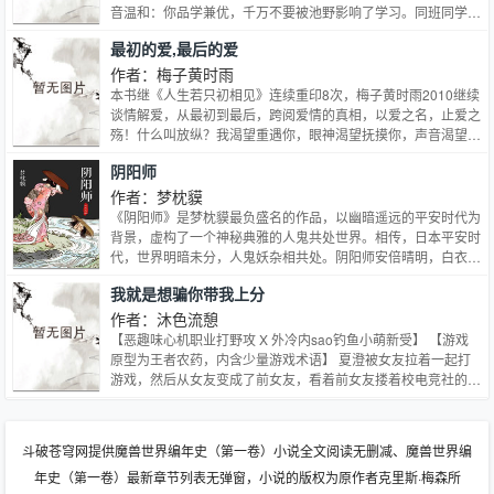
音温和：你品学兼优，千万不要被池野影响了学习。同班同学怜
悯地看着闻箫：你一定要跟池哥保持距离！曾亲眼目睹闻箫手持
最初的爱,最后的爱
废弃塑料管，冷脸将数名对手打趴下的池野灵魂质问：这他妈到
底谁影响谁？校园日常文。池野X闻箫，身负传说、骚话很多的
作者：梅子黄时雨
攻X进可提笔好好学习、退可拎棍以“德”服人的冷气机受。
本书继《人生若只初相见》连续重印8次，梅子黄时雨2010继续
谈情解爱，从最初到最后，跨阅爱情的真相，以爱之名，止爱之
殇！什么叫放纵？我渴望重遇你，眼神渴望抚摸你，声音渴望企
及你，最初的爱渴望走进最后的梦里。世界上有两种人，一种是
阴阳师
被背叛的，一种是背叛的。男人永远不懂，女人说分手是为了挽
留，所以，他们都认为自己是前一种。每个人有两次恋爱，最初
作者：梦枕貘
的爱用来伤害，最后的爱用来成熟，N年后回首，为仍然相信爱
《阴阳师》是梦枕貘最负盛名的作品，以幽暗遥远的平安时代为
情的人们，记录的爱情纪念物。作者的话——
背景，虚构了一个神秘典雅的人鬼共处世界。相传，日本平安时
代，世界明暗未分，人鬼妖杂相共处。阴阳师安倍晴明，白衣飘
飘，儒雅不羁；武士源博雅腰悬长刀，淳朴耿直。一对挚情好友
我就是想骗你带我上分
淡漠生死，游走于阴阳两界，在谈笑之间破解桩桩离奇事件，为
人鬼解忧。…
作者：沐色流憩
【恶趣味心机职业打野攻 X 外冷内sao钓鱼小萌新受】 【游戏
原型为王者农药，内含少量游戏术语】 夏澄被女友拉着一起打
游戏，然后从女友变成了前女友，看着前女友搂着校电竞社的队
长挥舞着她刚上王者的游戏账号：“你怎么还是永恒砖石啊？” 夏
澄输得起女友，输不起游戏，寻思怎么才能迅速上分。 在学生
会里一位海王学姐的“指导”下，夏澄掌握了一系列优秀的“上分技
斗破苍穹网提供魔兽世界编年史（第一卷）小说全文阅读无删减、魔兽世界编
巧”，然后点开了游戏好友列表里段位最高的那一位的私聊框。
年史（第一卷）最新章节列表无弹窗，小说的版权为原作者克里斯·梅森所
—— 整个电竞圈基本都知道EC战队的门面担当打野谢神网恋