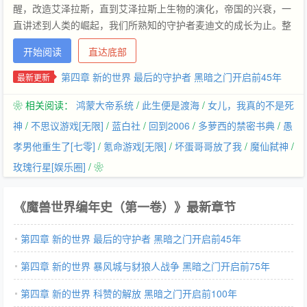
醒，改造艾泽拉斯，直到艾泽拉斯上生物的演化，帝国的兴衰，一
直讲述到人类的崛起，我们所熟知的守护者麦迪文的成长为止。整
本编年史为大家带来许多曾经悬而未决设定的答案，细节讲述了所
开始阅读
直达底部
有发展、演化的过程。《魔兽世界》之所以能够成为全球玩家数量
非常多的角色扮演网游，除了令人震撼的世界景观和角色设定外，
第四章 新的世界 最后的守护者 黑暗之门开启前45年
最新更新
恢宏庞大的故事背景也是非常吸引人的地方之一。
❀ 相关阅读：
鸿蒙大帝系统
/
此生便是渡海
/
女儿，我真的不是死
神
/
不思议游戏[无限]
/
蓝白社
/
回到2006
/
多萝西的禁密书典
/
愚
孝男他重生了[七零]
/
氪命游戏[无限]
/
坏蛋哥哥放了我
/
魔仙弑神
/
玫瑰行星[娱乐圈]
/ ❀
《魔兽世界编年史（第一卷）》最新章节
第四章 新的世界 最后的守护者 黑暗之门开启前45年
第四章 新的世界 暴风城与豺狼人战争 黑暗之门开启前75年
第四章 新的世界 科赞的解放 黑暗之门开启前100年