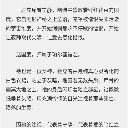
一座充斥着宁静，幽暗中盛放着鲜红花朵的国
度，它自无垠神秘之上坠落，笼罩被憎恨尖啸污染
的宇宙维度，并开始消弭那永不停歇的憎恨，开始
让寂静取代尖啸，让爱去感化憎恨。
这国度，归属于珀尔塞福涅。
祂也是一位女神，祂穿着由最纯真心灵所化的
白色衣裙，站立于灰暗，埋藏着无数头颅、尸骨的
幽冥大地之上，祂的身后闪烁着暗之群星，祂微微
低垂着头颅，用充满怜悯的目光注视着那些死亡、
陨落的生灵。
因祂的注视，代表着宁静，代表着爱的暗红之