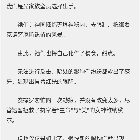
我们是光家族全员选择出手。
祂们让神国降临无垠神秘内，去限制、抵御着
克诺萨厄斯遗留的风暴。
由此，祂们也将自己化作了餐食，甜点。
无法进行反击，暗处的鬣狗们纷纷都露出了獠
牙，显现出冒着红光的眼眸。
赛撒罗匆忙的一次劫掠，并没有改变太多，尽
管短暂拯救了执掌着“生命”与“美”的女神维纳黛
尔。
但也仅仅是如此了，很快新的鬣狗们就出现