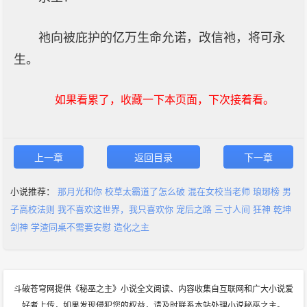
祂向被庇护的亿万生命允诺，改信祂，将可永
生。
如果看累了，收藏一下本页面，下次接着看。
上一章
返回目录
下一章
小说推荐：
那月光和你
校草太霸道了怎么破
混在女校当老师
琅琊榜
男
子高校法则
我不喜欢这世界，我只喜欢你
宠后之路
三寸人间
狂神
乾坤
剑神
学渣同桌不需要安慰
造化之主
斗破苍穹网提供《秘巫之主》小说全文阅读、内容收集自互联网和广大小说爱
好者上传，如果发现侵犯您的权益，请及时联系本站处理小说秘巫之主。