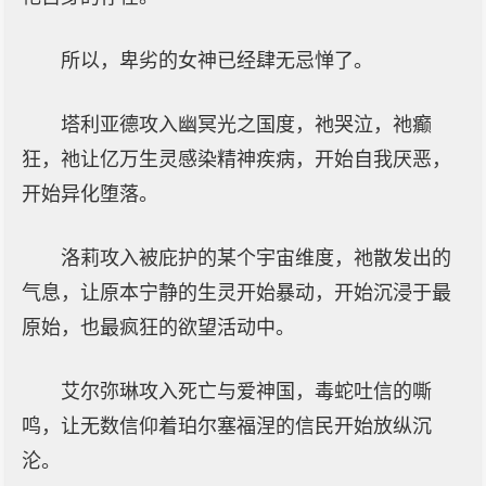
所以，卑劣的女神已经肆无忌惮了。
塔利亚德攻入幽冥光之国度，祂哭泣，祂癫
狂，祂让亿万生灵感染精神疾病，开始自我厌恶，
开始异化堕落。
洛莉攻入被庇护的某个宇宙维度，祂散发出的
气息，让原本宁静的生灵开始暴动，开始沉浸于最
原始，也最疯狂的欲望活动中。
艾尔弥琳攻入死亡与爱神国，毒蛇吐信的嘶
鸣，让无数信仰着珀尔塞福涅的信民开始放纵沉
沦。