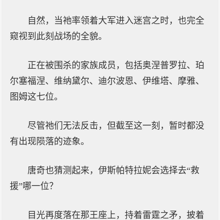
自然，当祂率领着大军进入迷宫之时，也完全
窥视到此刻战场的全貌。
正在被围杀的家族成员，包括奥涅普罗拉、珀
尔塞福涅、维纳黛尔、迪尔波恩、伊维塔、摩雅、
图姆这七位。
尽管祂们无法反击，但截至这一刻，暂时都没
有出现陨落的迹象。
唐奇也猜测起来，伊斯帕特拉妮会选择去“救
援”哪一位？
目光再度落在那王座上，持着雷霆之矛，披着