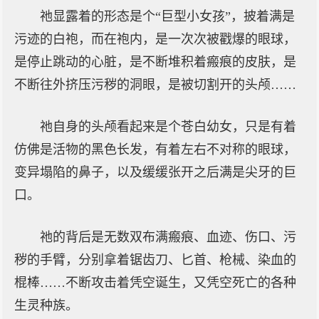
祂显露着的形态是个“巨型小女孩”，披着满是
污迹的白袍，而在袍内，是一次次被戳爆的眼球，
是停止跳动的心脏，是不断堆积着瘢痕的皮肤，是
不断往外挤压污秽的洞眼，是被切割开的头颅……
祂自身的头颅看起来是个苍白幼女，只是有着
仿佛是活物的黑色长发，有着左右不对称的眼球，
变异塌陷的鼻子，以及缓缓张开之后满是尖牙的巨
口。
祂的背后是无数双布满瘢痕、血迹、伤口、污
秽的手臂，分别拿着锯齿刀、匕首、枪械、染血的
棍棒……不断攻击着凭空诞生，又凭空死亡的各种
生灵种族。