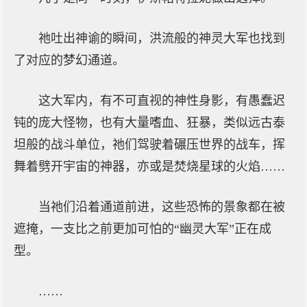
祂吐出神谕的瞬间，洪流般的神灵大军也找到
了对应的梦幻通道。
这大军内，有不可直视的神性身影，有愚蠢迟
钝的庞大怪物，也有大量嗜血、狂暴，类似远古泰
坦般的战斗单位，祂们驾驶着碾压世界的战车，挥
舞着劈开宇宙的神器，亦或是焚烧星球的火焰……
当祂们沿着通道前进，这些恐怖的景象都在被
遮掩，一支比之前更加可怕的“幽灵大军”正在成
型。
……