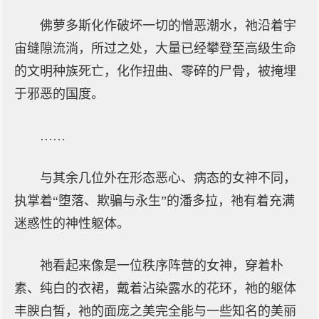
佛萝多斯化作破坏一切的憎恶潮水，祂沿着宇
宙缝隙流淌，所过之处，大量已经攀登至高级生命
的文明种族死亡，化作扭曲、零碎的尸骨，被掩埋
于邪恶的国度。
……
与其余几位外在形态恶心、病态的女神不同，
执掌着“堕落、欺骗与永生”的潘多拉，祂有着充满
迷惑性的神性躯体。
祂看起来像是一位秩序阵营的女神，穿着朴
素、纯白的衣裙，戴着沾染露水的花环，祂的躯体
丰腴白皙，祂的面庞之美完全能与一些知名的美丽