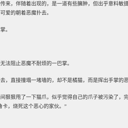
声传来，伴随着出现的，是一道有些臃肿，但出乎意料敏
分可爱的朝着恶魔扑去。
巴掌。
然无法阻止恶魔不耐烦的一巴掌。
出去，直接撞塌一堵墙的，却不是橘猫，而是挥出手掌的
动间狠狠甩了一下猫爪，似乎觉得自己的爪子被污染了，
鲁卡，烧死这个恶心的家伙。”