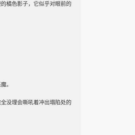
捷的橘色影子，它似乎对眼前的
恶魔。
完全没理会嘶吼着冲出塌陷处的