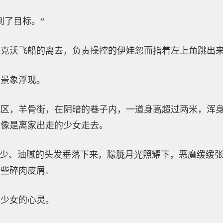
到了目标。”
拉克沃飞船的离去，负责操控的伊娃忽而指着左上角跳出
的景象浮现。
城区，羊骨街，在阴暗的巷子内，一道身高超过两米，浑
，像是离家出走的少女走去。
稀少、油腻的头发垂落下来，朦胧月光照耀下，恶魔缓缓
一些碎肉皮屑。
了少女的心灵。