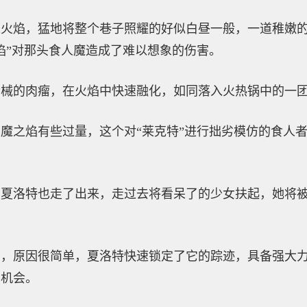
浆火焰，猛地将整个巷子照耀的好似白昼一般，一道稚嫩
焰”对那头食人魔造成了难以想象的伤害。
枪械的肉瘤，在火焰中快速融化，如同落入火热锅中的一
魔之焰有些过量，这个对“莱克特”进行拙劣模仿的食人
的夏洛特也走了出来，走过去将看呆了的少女扶起，她将
者，原因很简单，夏洛特快速锁定了它的踪迹，具备强大
的机会。