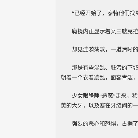
“已经开始了，泰特他们找
魔镜内正显示着又三艘克
却见涟漪荡漾，一道清晰
那是有些混乱、脏污的下
朝着一个衣着凌乱，面容青涩
少女眼睁睁“恶魔”走来，
黄的大牙，以及塞在牙缝间的
强烈的恶心和恐惧，占据