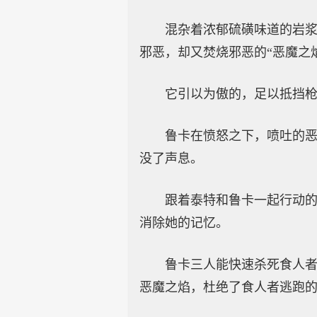
混杂着浓郁硫磺味道的岩
邪恶，却又焚烧邪恶的“恶魔之
它引以为傲的，足以抵挡
鲁卡在愤怒之下，喷吐的恶
没了声息。
跟着泰特和鲁卡一起行动
消除她的记忆。
鲁卡三人能快速杀死食人
恶魔之焰，杜绝了食人者逃跑