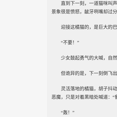
直到下一刻，一道猫咪叫
景象很是愤怒，龇牙咧嘴却过
迎接这橘猫的，是巨大的
“不要！”
少女鼓起勇气的大喊，自
但诡异的是，下一刻倒飞
灵活落地的橘猫，胡子抖
恶魔，只是对着黑暗处喊道：“
“轰！”