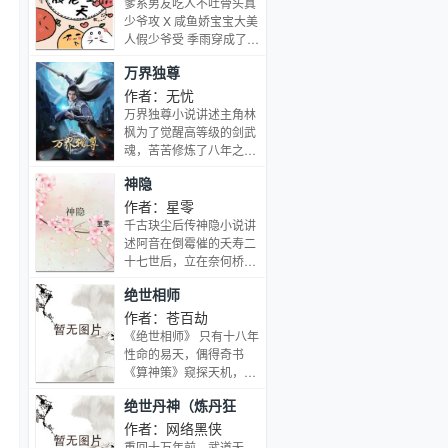
爹系男友吃人不吐骨头真
千，易有两极，上下四方
少爷攻 X 咸鱼娇宝宝大美
曰宇，往古来今曰宙宏大
人假少爷受 季雨穿成了被
的修仙世界，绵延上千万
赶出豪门的炮灰假少爷 原
万界独尊
年，四天万界，亿万生灵
主是个废物草包，而季
炼气、筑基、结丹、元
雨...他是个漂亮点的废物
作者：无忧
婴……直至大乘无数生灵
草包 兜里光秃秃的漂亮草
万界独尊小说讲述主角林
在通天大道上挣扎着向
包在街头抓了个小哥，眼
枫为了觉醒高等级的剑武
前，灵玉只是其中之一凭
巴巴地自荐：兄弟，请我
魂，苦苦修炼了八年之
借着一往无前的勇气与信
吃个馒头可以吗，我唱歌
久，但在觉醒出王阶剑武
心，她披荆斩棘，踏上人
神隐
钢琴带上分都可以的！全
魂的当天，被姬漫夭趁机
界的巅峰，直指通天大
都华而不实的那种，心虚
夺走了剑武魂，这差点导
作者：星零
道！
jpg 结果后来对方成了他
致其吐血身亡，但也因此
千古玦尘后传神隐小说讲
爹粉，比他亲爹还过分的
激发了体内的凤凰血脉，
述阿音在倒霉催的夭寿二
那种 大型国民综艺临时加
成为葬神之地的主人，而
十七世后，立在奈何桥头
人，据说是蒋家掉包的狸
后跨越了一个又一个的艰
找守桥鬼君修言要个公
猫，网上一蜂窝嘲讽节目
绝世相师
难险阻，一步一步地茁壮
道。修言告诉她得了这么
组想红想疯了 官博官宣照
成长为受世人敬仰的强
个扫把星命只有两个可
作者：苍百劫
片之后 ：其实爬个墙也不
者，最终登上了武道之
能：一是她得罪了神界里
《绝世相师》 只有十八年
是不可以 后来直播现场，
巅。林枫姬漫夭小说叫什
了不得的大人物，二是她
性命的易天，偶得奇书
卷毛猫眼的少年仿佛古堡
么名字？
自己就是那个了不得的大
《算神策》窥探天机，从
里精致的小少爷，一手钢
人物。阿音对此嗤之以
此踏上了与人斗，与鬼
琴弹得飞起，下棋写字样
绝世丹神（炼丹狂
鼻，很久以后，阿音才知
斗，与妖斗，与天斗的劫
样精通 ：md，说好的废
修言这句回答没有错。只
潮）
运之路！且看他如何成就
作者：网络黑侠
物呢？？真香 不信邪的黑
可惜，千年后的三界八荒
史上第一相师的称号！
重回十万年前，武道无