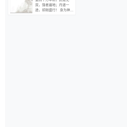
子准时蹲守节目组直播，
里，早已没有了阿音。前
双，强者遍地；丹道一
终于抓到废物美人的证据
传《千古玦尘》
途，却刚盛行！ 身为神级
料：小狸猫洗个碗把碗摔
丹师的秦风，手握无数丹
粉碎 黑：玛丽苏出丑，废
方，通晓各种药法，开始
物实锤了，回去准得跳脚
了疯狂的炼丹制药，以一
当天晚上，添了麻烦的少
己之力，推动丹道前行。
年失落埋在自家助理怀
同时还他修炼了各种顶尖
里，男人半环住少年，在
功法，结识了无数的绝色
发顶落下一个轻吻，抱着
红颜 这一世，他要不留遗
人上车时视线平静的扫了
憾。
眼镜头 狗仔：？ ？ ？
hello，你的助理他眼熟又
不对劲！ 隔天数家媒体收
到了封口通知 后来，得知
男人身份的小狸猫灰溜溜
的想要逃跑，被男人逮个
正着 狸猫炸毛：我，我什
么都没做。 吃人不吐皮的
大尾巴狼抱着人低笑：不
需要你做什么，我来。…