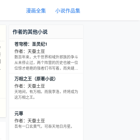
漫画全集
小说作品集
作者的其他小说
苍穹榜：圣灵纪1
岭
作者：天蚕土豆
听
数百年来，大千世界和域外邪族的争斗
倒
从未停止过，两个阵营的历史也被一位
半
位惊才绝艳的强者们书写着，而夹缝求
生的邪灵族却像是被抛弃了一般，在这
，
万相之王（原著小说）
厚重的历史上始终刻不下一段属于自己
同
的痕迹。 在域外邪族的高压政策下，邪
作者：天蚕土豆
立
灵族人们被迫加入了战争，他们终也会
天地间，有万相。而我李洛，终将成为
成为了战争的牺牲品。因为人类历史上
这万相之王。
主
无比光彩的时代就快要来临了。 几乎是
大千世界所有的强者们集结在了一起，
元尊
他们同仇敌忾，披荆斩棘 大主宰牧尘率
强者正式对邪族宣战！ 武祖林动率武境
作者：天蚕土豆
强者正式对邪族宣战！ 炎帝萧炎率无尽
吾有一口玄黄气，可吞天地日月星。
火域强者正式对邪族宣战！ 强者们光复
了大千世界，成功驱逐了域外邪族，而