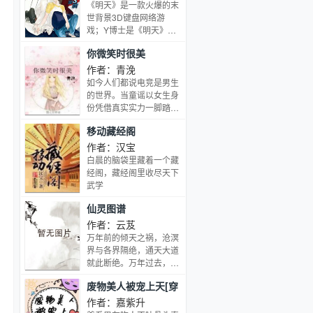
横压当世天骄，纵横万千
《明天》是一款火爆的末
接吻的激情，只延续几
宗门，睥睨神话万族，成
世背景3D键盘网络游
秒；做爱的快感，只延续
就不朽不灭永恒超脱的万
戏；Y博士是《明天》中
几分钟而牵手的信任，却
古至尊之王！ ①本书是天
的终极BOSS；张知音是
可以，一辈子……内容标
你微笑时很美
才流，非废材流。 ②已完
《明天》的一名普通玩
签：强强情有独钟年下
本《主宰之王》、《仙鸿
家，他还是一个深度反派
作者：青浼
路》等作品，品质有保
BOSS控；张知音天天上
如今人们都说电竞是男生
证。
游戏到BOSS面前刷脸
的世界。当童谣以女生身
卡；差三天就要刷满三百
份凭借真实实力一脚踏入
六十五天的时候被车撞了
电竞职业圈，成为职业联
移动藏经阁
——穿越到没有玩家、极
赛中国赛区第一位正式女
度真实的《明天》世界
电竞选手，面对质疑，面
作者：汉宝
里。从此过上了白天用键
对种种不便，在队友的支
白晨的脑袋里藏着一个藏
盘和鼠标调戏BOSS，晚
持下克服困难，坚持不
经阁，藏经阁里收尽天下
上在现实版明天中被丧尸
懈，最终站在世界舞台，
武学
小怪和BOSS虐的忧伤日
弥补中国英雄联盟大陆赛
子。BOSS攻VS知音受
仙灵图谱
区六年无冠的遗憾，让电
竞之梦绽放。 作者行文流
作者：云芨
畅，以女性角度深入职业
万年前的倾天之祸，沧溟
圈，还原当今职业圈现
界与各界隔绝，通天大道
状，给读者展示电竞职业
就此断绝。万年过去，第
的真实一面，人设立体声
十三代天机子终于开口断
动，剧情丰满精彩，充满
废物美人被宠上天[穿
言：通天之途开启，就在
可读性。
书]
此代！且看我，携仙灵图
作者：嘉紫升
谱，开通天之途。道有三