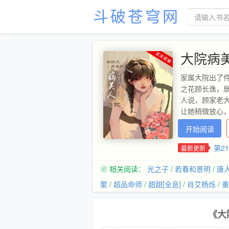
斗破苍穹网
大院病美
家属大院出了
之花顾长逸，
人说，顾家老
让她稍微放心
个月，耳边没
开始阅读
仰头望天。之
时得知自己原
第2
最新更新
马把媳妇看紧
了，一度让他
❀ 相关阅读：
光之子
/
若春和景明
/
唐
视角，后面都
聚
/
超品命师
/
甜甜[全息]
/
肖艾杨烁
/
重
《大