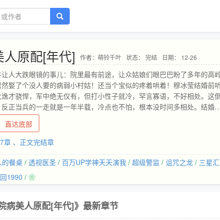
人原配[年代]
作者：萌铃千叶
状态： 完结
日期： 12-26
件让人大跌眼镜的事儿：院里最有前途，让众姑娘们眼巴巴盼了多年的高
居然娶了个没人要的病弱小村姑！还当个宝似的疼着哄着！穆冰莹结婚前
大逸才骁悍，军中绝无仅有，但打小性子就冷，罕言寡语，不好相处。这
，反正当兵的一走就是一年半载，冷点也不怕，根本没时间多相处。结婚
有一刻清净。穆冰莹看着喋喋不休，越来越黏人，走哪都要带上她的男人
直达底部
前究竟是谁传的谣言！上辈子穆冰莹早逝，顾长逸执念至深，意外重生，
来是一本后妈对照组文的男主，女主是他会后娶的隔壁战友的前妻顾长逸
17章 、正文完结章
了当成首要任务，然后绝不生娃！不生娃就不会有后妈！可是媳妇太好看
苦恼难办◆甜爽系列◆◆事业爽，爱情甜◆◆家长里短◆注：第一章是男
人的餐桌
/
透视医圣
/
百万UP学神天天演我
/
超级警监
/
诅咒之龙
/
三星汇
是女主视角。…
回1990
/ ❀
院病美人原配[年代]》最新章节