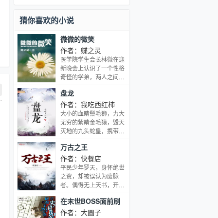
邪灵族因为和邪族的牵连被大主宰永远
封印在了囚牢位面。…
猜你喜欢的小说
微微的微笑
作者：蝶之灵
医学院学生会长林微在迎
新晚会上认识了一个性格
奇怪的学弟，两人之间从
此展开了一段曲折的故
盘龙
事。他们的青春年代，梦
想与爱情。习惯独立，风
作者：我吃西红柿
度翩翩，亲切温和的林微
大小的血睛鬃毛狮，力大
学长嚣张孤傲，热情似
无穷的紫睛金毛猿，毁天
火，邪恶独特的敬文学弟
灭地的九头蛇皇，携带着
故作深沉的痞子周放；冷
毁灭雷电的恐怖雷龙这里
万古之王
静美丽的御姐温婷；冷漠
无奇不有，这是一个广博
痴情的才子萧凡；还有个
的魔幻世界。强者可以站
作者：快餐店
变态的始祖叶敬辉。一群
在黑色巨龙的头顶遨游天
平民少年罗天，身怀绝世
人嬉笑怒骂，共同上演了
际，恐怖的魔法可以焚烧
之资，却被误认为废脉
“合久必分，分久又合，
江河，可以毁灭城池，可
者。偶得无上天书，开启
相爱多年，伤害多年”的
以夷平山岳 这本书，讲述
至强神脉，修造化神诀，
狗血戏码摸爬打滚遍体鳞
在末世BOSS面前刷
了一个拥有盘龙戒指的少
一飞冲天，震烁万古。 从
伤时，也终于明白了男人
年的梦幻旅程。
脸卡363天之后
世俗底层，到万界诸天，
作者：大圆子
之间河蟹的相处方式——