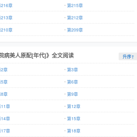
216章
第215章
213章
第212章
210章
第209章
院病美人原配[年代]》全文阅读
升序↑
第2章
第3章
第5章
第6章
第8章
第9章
11章
第12章
14章
第15章
17章
第18章