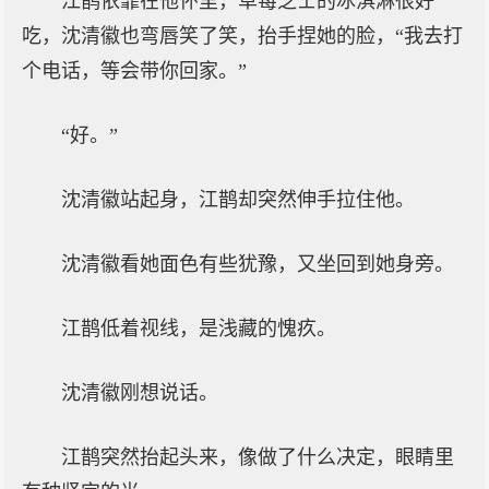
江鹊依靠在他怀里，草莓芝士的冰淇淋很好
吃，沈清徽也弯唇笑了笑，抬手捏她的脸，“我去打
个电话，等会带你回家。”
“好。”
沈清徽站起身，江鹊却突然伸手拉住他。
沈清徽看她面色有些犹豫，又坐回到她身旁。
江鹊低着视线，是浅藏的愧疚。
沈清徽刚想说话。
江鹊突然抬起头来，像做了什么决定，眼睛里