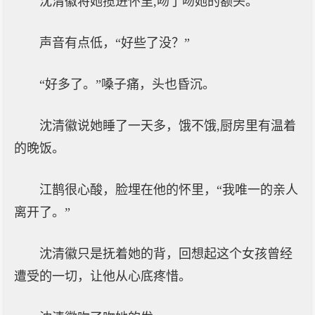
沈清徽将她揽进怀里,吻了吻她的额头。
声音有点低，“好些了没？”
“好多了。”嗓子痛，头也昏沉。
沈清徽说她睡了一天多，饿不饿,厨房里有温着
的晚饭。
江鹊很心酸，脸埋在他的怀里，“我唯一的亲人
离开了。”
沈清徽只是抚着她的背，回想起这个女孩曾经
遭受的一切，让他从心底疼惜。