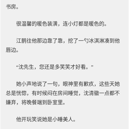
书房。
很温馨的暖色装潢，连小灯都是暖色的。
江鹊往他那边靠了靠，挖了一勺冰淇淋凑到他
唇边。
“沈先生，您还是多笑笑才好看。”
她小声地说了一句，眼神里有歉疚，这些天她
总是恍惚，有时候闷在房间睡觉，沈清徽一点都不
嫌弃，将晚餐端到卧室里。
他开玩笑说她是小睡美人。