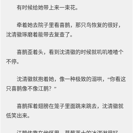
有时候给她带上来一束花。
牵着她去院子里看喜鹊，那只鸟恢复的很好，
沈清徽琢磨着能带去复查了。
喜鹊歪着头，看到沈清徽的时候就叽叽喳喳个
不停。
沈清徽就抱着她，像一种极致的溺哄，“你看这
只喜鹊像不像江鹊？”
喜鹊挥着翅膀在笼子里面跳来跳去，沈清徽就
低笑出来。