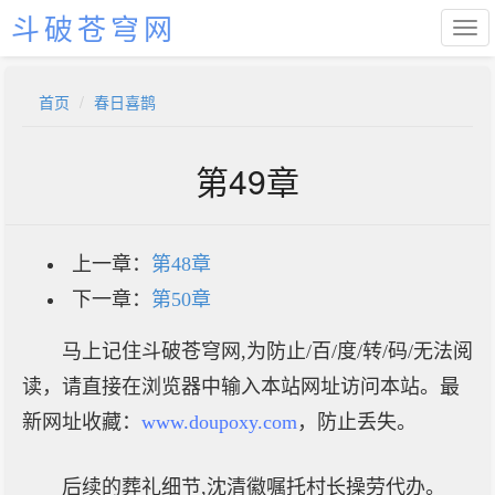
斗破苍穹网
首页
春日喜鹊
第49章
上一章：
第48章
下一章：
第50章
马上记住斗破苍穹网,为防止/百/度/转/码/无法阅
读，请直接在浏览器中输入本站网址访问本站。最
新网址收藏：
www.doupoxy.com
，防止丢失。
后续的葬礼细节,沈清徽嘱托村长操劳代办。