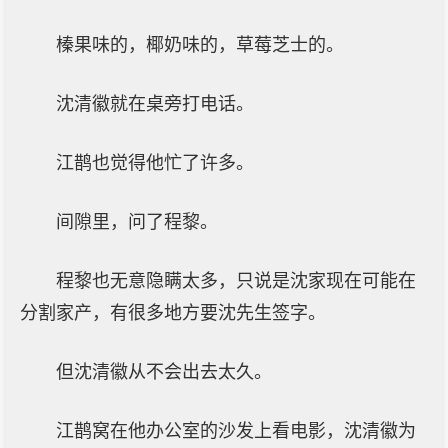
榛果味的，椰奶味的，草莓芝士的。
沈清徽就在桌旁打电话。
江鹊也觉得他忙了许多。
间隙里，问了程黎。
程黎也无意隐瞒太多，只说是沈家现在可能在
分割家产，有很多地方要沈先生签字。
但沈清徽从不会出去太久。
江鹊窝在他办公室的沙发上看电影，沈清徽为