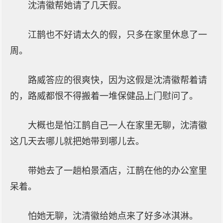
沈清徽帮她请了几天假。
江鹊也不好请太久的假，只多在家里休息了一
周。
路威答应的很爽快，因为这假是沈清徽帮着请
的，路威都恨不得搬着一堆保健品上门慰问了。
大概也是怕江鹊自己一人在家里无聊，沈清徽
这几天去哪儿就把她带到哪儿去。
带她去了一趟柏景酒店，江鹊在他的办公室里
呆着。
怕她无聊，沈清徽给她点来了好多冰淇淋。