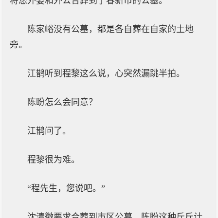
将您外婆和外公合葬到了春新市的公墓。”
陈家峪没有公墓，都是各自葬在自家的土地
旁。
江鹊听到程黎这么说，心突然漏跳半拍。
陈盼怎么会同意？
江鹊问了。
程黎很为难。
“程先生，您说吧。”
沈清徽要求合葬到市区公墓，陈盼这种斤斤计