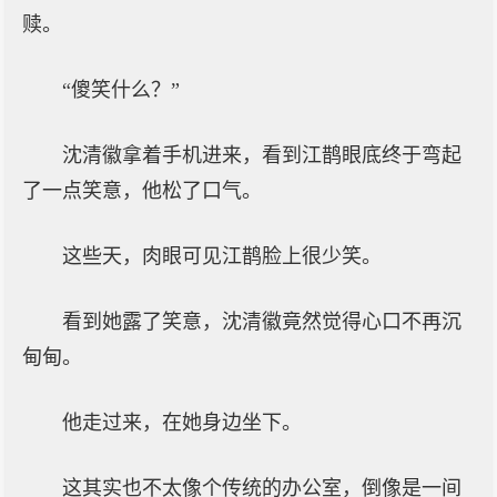
赎。
“傻笑什么？”
沈清徽拿着手机进来，看到江鹊眼底终于弯起
了一点笑意，他松了口气。
这些天，肉眼可见江鹊脸上很少笑。
看到她露了笑意，沈清徽竟然觉得心口不再沉
甸甸。
他走过来，在她身边坐下。
这其实也不太像个传统的办公室，倒像是一间