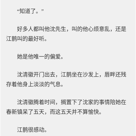
“知道了。”
好多人都叫他沈先生，叫的他心烦意乱，还是
江鹊叫的最好听。
她是他唯一的偏爱。
沈清徽开门出去，江鹊坐在沙发上，唇畔还残
存着他身上淡淡的气息。
沈清徽腾着时间，搁置下了沈家的事情陪她在
春新镇呆了五天，而这五天并不算愉快。
江鹊很感动。