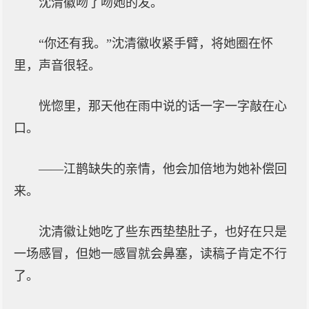
沈清徽吻了吻她的发。
“你还有我。”沈清徽收紧手臂，将她圈在怀
里，声音很轻。
恍惚里，那天他在雨中说的话一字一字敲在心
口。
——江鹊缺失的亲情，他会加倍地为她补偿回
来。
沈清徽让她吃了些东西垫垫肚子，也好在只是
一场感冒，但她一感冒就会鼻塞，读稿子肯定不行
了。