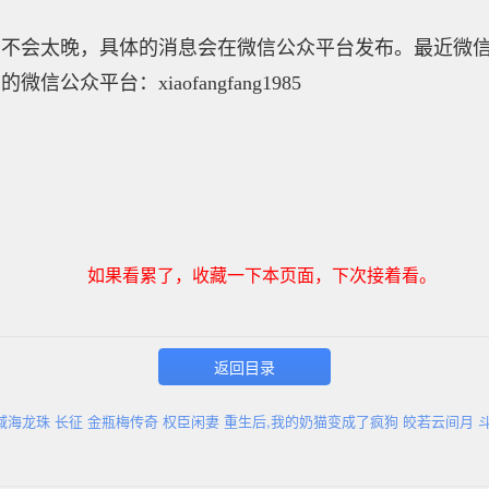
，不会太晚，具体的消息会在微信公众平台发布。最近微
众平台：xiaofangfang1985
如果看累了，收藏一下本页面，下次接着看。
返回目录
域海龙珠
长征
金瓶梅传奇
权臣闲妻
重生后,我的奶猫变成了疯狗
皎若云间月