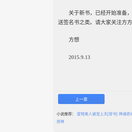
关于新书，已经开始准备
送签名书之类。请大家关注方方的微信公
方想
2015.9.13
上一章
小说推荐：
废物美人被宠上天[穿书]
神澜奇
邪神