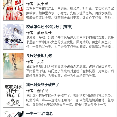
作者：风十里
女军医重生古代遇上干旱逃荒，祖父渣，祖母毒，要卖掉她全家
换粮食。顾锦里表示：小意思，先解决渣爷恶奶，再找水换粮，
带着全家渡过灾荒。逃荒到大丰村安家，外来户不好混，各种被
欺压，怎么破？顾锦安表示：没关系 ...
校草怎么还不和我分手[穿书]
作者：蘑菇队长
夏渺渺一睁眼，穿成了书里疯狂迷恋男主时野的赌约女友，也是
书里那个拼命打压女主的反派女配。因为赌约，男主和原主说
好，一周后就分手。为了避免不必要的麻烦，夏渺渺决定继续扮
演好反派女配人设，认真作妖。蓄意破坏女主和男主相见，威胁
良辰好景知几何
男主去给她拿钱包；弄坏了男主的爱车，自告奋勇要给他修车，
导致车子彻底报废；凌晨三点疯狂骚扰有起床气的男主，要他去
作者：灵希
给她买早餐。可为什么——男主拿到钱包后，看着钱包里的他的
良辰好景知几何无弹窗阅读小说番外未删减，讲述了民国初年，
照片，给了
军阀混战时期，将门之子萧北辰对落魄千金林杭景一见倾心，后
历经几重波折，为爱蜕变，成长为少年将领的故事。
我死对头终于破产了
作者：酱子贝
令纪燃不爽多年的死对头破产了。狐朋狗友问纪燃打算怎么办。
纪燃冷笑一声——这他妈还用问？！那当然是趁机折磨他、羞辱
他、践踏他啦:)于是纪燃大手一挥，把卡往死对头身上一丢，张
狂地说要‘资助’他。结果第二天，他一脸懵逼的坐在床头，感受
一生一世,江南老
着身上的阵阵酸疼，想起昨晚受过的苦，挨过的‘打’和流过的