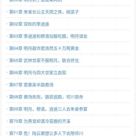
第61章 朱雀长公主天阴之体，结梁子
第62章 双标的季逍遥
第63章 季逍遥和穆清拈酸吃醋，明月误会
第64章 明月敲诈君浩然五十万两黄金
第65章 武林世家不服明月，联合挤兑
第66章 明月与四大世家立血契
第67章 君墨染半路救场
第68章 救场失败，狼狈逃跑，祁川丧命
第69章 明月，穆清，逍遥三人去朱雀参宴
第70章 为男宠却清冷孤傲的齐溪
第71章 危！陆云裳想让多人下去陪祁川