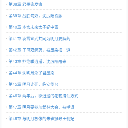
第38章 君墨染发疯
第39章 战胜匈奴，沈厉阳昏厥
第40章 本宫未来太子妃中毒
第41章 凌霄宣武共同为明月要解药
第42章 子母双解药，被墨染摆一道
第43章 拒绝季逍遥，沈厉阳醒来
第44章 沈明月杀了君墨染
第45章 明月诈死，临安倒台
第46章 两年后，季逍遥的老套搭讪方式
第47章 明月要参加武林大会，被嘲讽
第48章 与明月极像的朱雀摄政王侧妃