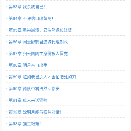
第83章 我杀我自己！
第84章 不许信口雌黄啊！
第85章 墨染崩溃，君浩然退位让贤
第86章 闲云野鹤君连城代理朝政
第87章 归云阁阁主身份被人冒充
第88章 明月亲自出手
第89章 脏如老鼠之人才会怕暗处的刀
第90章 商队带君浩然回临安
第91章 单人来送猫咪
第92章 沈明月能与猫咪对话！
第93章 猫生艰难！