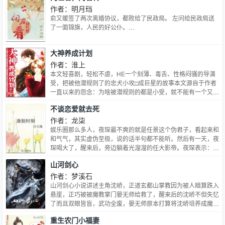
作者：明月珰
俞又暖签了两次离婚协议，都败给了民政局。 左问给民政局送
了一面锦旗，人民的好公仆。…
大神养成计划
作者：淮上
本文轻喜剧，轻松不虐，HE一个刻薄、毒舌、性格闷骚的导演
受，把被他潜规则了的忠犬小攻□成巨星的故事本文源自于作者
一直以来的怨念：为啥被潜规则的都是小受，就不能有一个又毒
舌又高高在上的美人受，把勤勤恳恳的忠犬小攻给潜规则掉吗？
不谈恋爱就去死
然后成了大神的小攻还像没成名时一样，花心又毒舌的导演受跟
女王一般招摇过市，小攻就像忠心耿耿的卷毛大狗一样，摇着尾
作者：龙柒
巴跟在后边当小弟………
娱乐圈那么多人，夜琛最不爽的就是任景这个伪君子，看起来和
和气气，其实虚伪至极，说的话半句都不能听。然后有一天，夜
琛喝大了，醒来后，旁边躺着光溜溜的任大影帝。夜琛表示：
“MMP，让狗啃了！”本以为此事就此揭过，结果夜琛脑袋里蹦出
山河剑心
一个声音：“日常任务：亲吻任景，完成后奖励生存点：1。”“友
情提示：生存点低于1将被收回生命。”夜琛：！！！
作者：梦溪石
山河剑心小说讲述主角沈峤，正道玄都山掌教因为被人暗算跌入
悬崖，正巧被被魔教掌门晏无师给救了，醒来后的沈峤不但失忆
了而且双眼皆盲，武功全废，晏无师原本打算将沈峤培养成魔教
之人，可让人没想到的是，即便是失去了一切的沈峤依旧保持着
重生农门小福妻
一颗善良的心。