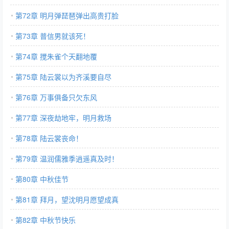
第72章 明月弹琵琶弹出高贵打脸
第73章 普信男就该死！
第74章 搅朱雀个天翻地覆
第75章 陆云裳以为齐溪要自尽
第76章 万事俱备只欠东风
第77章 深夜劫地牢，明月救场
第78章 陆云裳丧命！
第79章 温润儒雅季逍遥真及时！
第80章 中秋佳节
第81章 拜月，望沈明月愿望成真
第82章 中秋节快乐