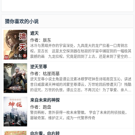
封印在了囚牢位面。…
猜你喜欢的小说
遮天
作者：辰东
冰冷与黑暗并存的宇宙深处，九具庞大的龙尸拉着一口青铜古
棺，亘古长 这是太空探测器在枯寂的宇宙中捕捉到的一幅极其
震撼的画 九龙拉棺，究竟是回到了上古，还是来到了星空的
彼 一个浩大的仙侠世界，光怪陆离，神秘无尽。热血似火山沸
逆天至尊
腾，激情若瀚海汹涌，欲望如深渊无止境 登天路，踏歌行，弹
指遮
作者：枯崖雨墓
逆天至尊小说主角是谭云沈素冰穆梦呓钟吾诗瑶南宫玉沁，讲述
昔日威震诸天神域的鸿蒙至尊谭云，万世轮回后惨遭灭门！残酷
的诅咒，万世的仇恨，谭云立志，不再沉沦！为了挚爱、亲人，
从此一步步踩着仇人的尸体超越巅峰！逆天杀戮，纵横万界，唯
来自未来的神探
我至尊！逆天至尊全文免费阅读，已改编为同名动漫。
作者：跑盘
警员韩彬，意外获得一枚未来警徽。 学会了未来的刑侦技能，
屡破奇案、维护正义，成为一代警界传奇
向左看，向右转