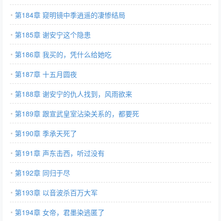
第184章 窥明镜中季逍遥的凄惨结局
第185章 谢安宁这个隐患
第186章 我买的，凭什么给她吃
第187章 十五月圆夜
第188章 谢安宁的仇人找到，风雨欲来
第189章 跟宣武皇室沾染关系的，都要死
第190章 季承天死了
第191章 声东击西，听过没有
第192章 同归于尽
第193章 以音波杀百万大军
第194章 女帝，君墨染逃匿了