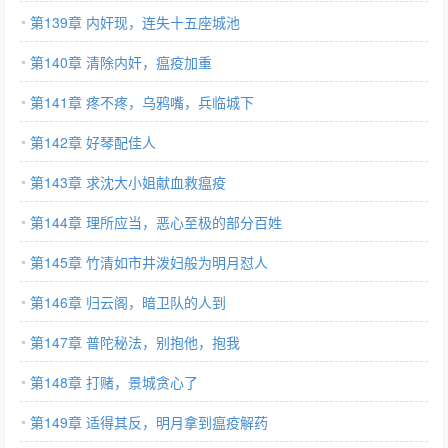
第139章 内奸现，连失十五座城池
第140章 清除内奸，瘟疫加重
第141章 疼不疼，乌鸦嘴，兵临城下
第142章 好琴配佳人
第143章 求沈大小姐献血救瘟疫
第144章 理所应当，恶心至极的部分百姓
第145章 竹清如市井泼妇般为明月怼人
第146章 归云阁，暗卫队的人到
第147章 普陀秘法，别抱他，抱我
第148章 打赌，景城贪心了
第149章 适得其反，明月拿到瘟疫解药