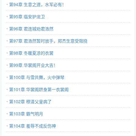
第94章 生意之道，水军必有！
第95章 临安护龙卫
第96章 君连城劝君浩然
第97章 君浩然暂时放手，郑杰生意受阻挠
第98章 冬暖夏凉的衣裳
第99章 华裳阁开业大吉！
第100章 与雪共舞，火中弹琴
第101章 华裳阁跻身第一衣裳阁
第102章 穆清父皇病了
第103章 霸气明月
第104章 羞辱不成反伤神