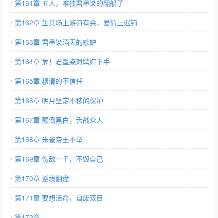
第161章 五人，唯独君墨染的翻船了
第162章 生意场上游刃有余，爱情上迟钝
第163章 君墨染滔天的嫉妒
第164章 危！君墨染对聘婷下手
第165章 穆清的不信任
第166章 明月坚定不移的保护
第167章 颠倒黑白，舌战众人
第168章 朱雀帝王不举
第169章 伤敌一千，不毁自己
第170章 逆境翻盘
第171章 要想活命，自废双目
第172章