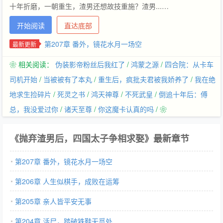
十年折磨，一朝重生，渣男还想故技重施？渣男...…
开始阅读
直达底部
第207章 番外，镜花水月一场空
最新更新
❀ 相关阅读：
伪装影帝粉丝后我红了
/
鸿蒙之源
/
四合院：从卡车
司机开始
/
当被被有了本丸
/
重生后，疯批夫君被我娇养了
/
我在绝
地求生捡碎片
/
死灵之书
/
鸿天神尊
/
不死武皇
/
倒追十年后：傅
总，我没爱过你
/
诸天至尊
/
你这魔卡认真的吗
/ ❀
《抛弃渣男后，四国太子争相求娶》最新章节
第207章 番外，镜花水月一场空
第206章 人生似棋手，成败在运筹
第205章 亲人皆平安无事
第204章 活尸，踏破铁鞋无觅处