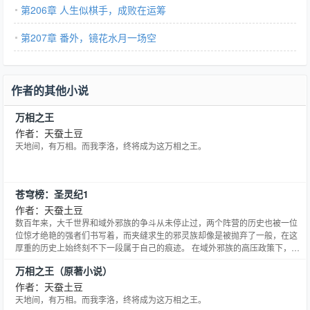
第206章 人生似棋手，成败在运筹
第207章 番外，镜花水月一场空
作者的其他小说
万相之王
作者：天蚕土豆
天地间，有万相。而我李洛，终将成为这万相之王。
苍穹榜：圣灵纪1
作者：天蚕土豆
数百年来，大千世界和域外邪族的争斗从未停止过，两个阵营的历史也被一位
位惊才绝艳的强者们书写着，而夹缝求生的邪灵族却像是被抛弃了一般，在这
厚重的历史上始终刻不下一段属于自己的痕迹。 在域外邪族的高压政策下，邪
灵族人们被迫加入了战争，他们终也会成为了战争的牺牲品。因为人类历史上
万相之王（原著小说）
无比光彩的时代就快要来临了。 几乎是大千世界所有的强者们集结在了一起，
他们同仇敌忾，披荆斩棘 大主宰牧尘率强者正式对邪族宣战！ 武祖林动率武境
作者：天蚕土豆
强者正式对邪族宣战！ 炎帝萧炎率无尽火域强者正式对邪族宣战！ 强者们光复
天地间，有万相。而我李洛，终将成为这万相之王。
了大千世界，成功驱逐了域外邪族，而邪灵族因为和邪族的牵连被大主宰永远