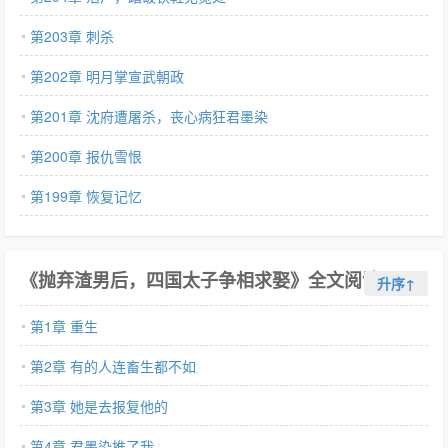
第203章 刺杀
第202章 明月掌宣武朝政
第201章 沈府遭屠杀，丧心病狂君墨染
第200章 报仇雪恨
第199章 恢复记忆
《抛弃渣男后，四国太子争相求娶》全文阅读
升序↑
第1章 重生
第2章 有的人连畜生都不如
第3章 她是去报复他的
第4章 君墨染推了我