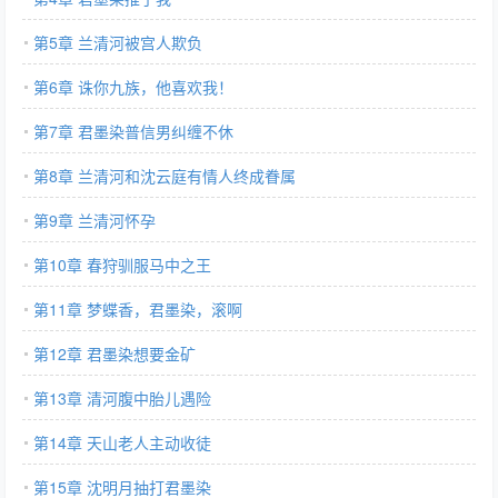
第5章 兰清河被宫人欺负
第6章 诛你九族，他喜欢我！
第7章 君墨染普信男纠缠不休
第8章 兰清河和沈云庭有情人终成眷属
第9章 兰清河怀孕
第10章 春狩驯服马中之王
第11章 梦蝶香，君墨染，滚啊
第12章 君墨染想要金矿
第13章 清河腹中胎儿遇险
第14章 天山老人主动收徒
第15章 沈明月抽打君墨染