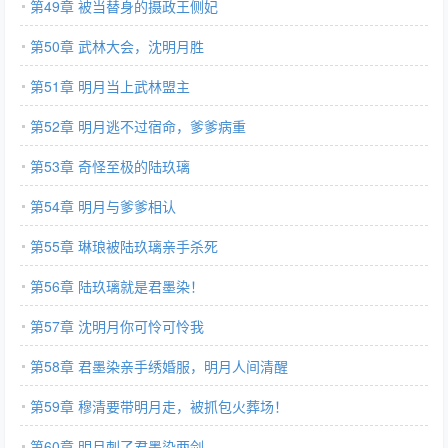
第49章 被当替身的摄政王侧妃
第50章 武林大会，沈明月胜
第51章 明月当上武林盟主
第52章 明月逃不过宿命，爹爹病重
第53章 奇怪至极的陆玖璃
第54章 明月与爹爹相认
第55章 琳琅被陆玖璃亲手杀死
第56章 陆玖璃就是君墨染！
第57章 沈明月你可怜可怜我
第58章 君墨染亲手绣婚服，明月人间清醒
第59章 穆清要带明月走，被抓包火葬场！
第60章 明月刺了君墨染两剑