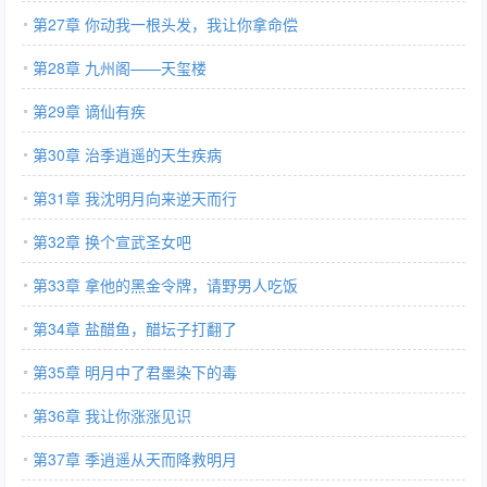
第27章 你动我一根头发，我让你拿命偿
第28章 九州阁——天玺楼
第29章 谪仙有疾
第30章 治季逍遥的天生疾病
第31章 我沈明月向来逆天而行
第32章 换个宣武圣女吧
第33章 拿他的黑金令牌，请野男人吃饭
第34章 盐醋鱼，醋坛子打翻了
第35章 明月中了君墨染下的毒
第36章 我让你涨涨见识
第37章 季逍遥从天而降救明月