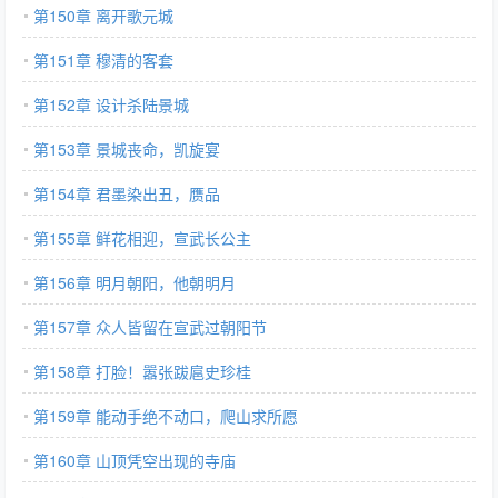
第150章 离开歌元城
第151章 穆清的客套
第152章 设计杀陆景城
第153章 景城丧命，凯旋宴
第154章 君墨染出丑，赝品
第155章 鲜花相迎，宣武长公主
第156章 明月朝阳，他朝明月
第157章 众人皆留在宣武过朝阳节
第158章 打脸！嚣张跋扈史珍桂
第159章 能动手绝不动口，爬山求所愿
第160章 山顶凭空出现的寺庙