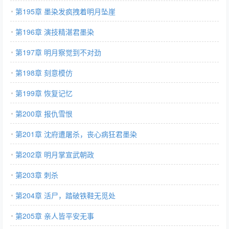
第195章 墨染发疯拽着明月坠崖
第196章 演技精湛君墨染
第197章 明月察觉到不对劲
第198章 刻意模仿
第199章 恢复记忆
第200章 报仇雪恨
第201章 沈府遭屠杀，丧心病狂君墨染
第202章 明月掌宣武朝政
第203章 刺杀
第204章 活尸，踏破铁鞋无觅处
第205章 亲人皆平安无事