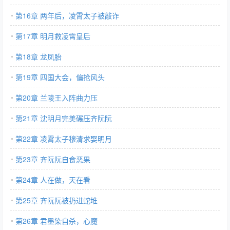
第16章 两年后，凌霄太子被敲诈
第17章 明月救凌霄皇后
第18章 龙凤胎
第19章 四国大会，偏抢风头
第20章 兰陵王入阵曲力压
第21章 沈明月完美碾压齐阮阮
第22章 凌霄太子穆清求娶明月
第23章 齐阮阮自食恶果
第24章 人在做，天在看
第25章 齐阮阮被扔进蛇堆
第26章 君墨染自杀，心魔