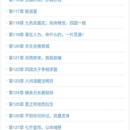
第117章 联谊宴
第118章 九色凤凰花，凤命降世，四国一统
第119章 事在人为，命什么的，一片荒唐！
第120章 天生劣根景城
第121章 风雨欲来，摇摇欲摧
第122章 四国太子争相求娶
第123章 人间清醒沈明月
第124章 娘亲兄长被劫持
第125章 置之死地而后生
第126章 不知你可听过，凤凰灵体
第127章 七芒星阵，以命魂祭