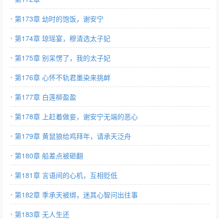
第173章 幼时的饱饭，谢安宁
第174章 琼瑶宴，穆清选太子妃
第175章 别呆愣了，我的太子妃
第176章 心怀不轨君墨染来挑衅
第177章 白莲柳盈盈
第178章 上赶着做妾，谢安宁无端的恶心
第179章 黄鼠狼给鸡拜年，请承天泛舟
第180章 船差点被砸翻
第181章 言语间的心机，互相贬低
第182章 季承天被绑，迷其心智问出往事
第183章 无人生还