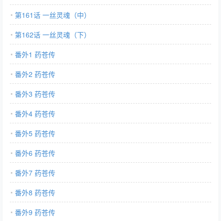
第161话 一丝灵魂（中）
第162话 一丝灵魂（下）
番外1 药苍传
番外2 药苍传
番外3 药苍传
番外4 药苍传
番外5 药苍传
番外6 药苍传
番外7 药苍传
番外8 药苍传
番外9 药苍传