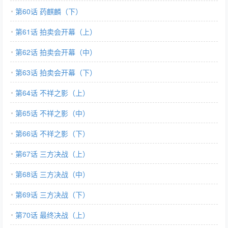
第60话 药麒麟（下）
第61话 拍卖会开幕（上）
第62话 拍卖会开幕（中）
第63话 拍卖会开幕（下）
第64话 不祥之影（上）
第65话 不祥之影（中）
第66话 不祥之影（下）
第67话 三方决战（上）
第68话 三方决战（中）
第69话 三方决战（下）
第70话 最终决战（上）