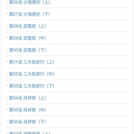
第26话 沙海遇伏（上）
第27话 沙海遇伏（下）
第28话 武隆城（上）
第29话 武隆城（中）
第30话 武隆城（下）
第31话 三大拍卖行（上）
第32话 三大拍卖行（中）
第33话 三大拍卖行（下）
第34话 风祥铁（上）
第35话 风祥铁（中）
第36话 风祥铁（下）
第37话 武隆夜游（上）