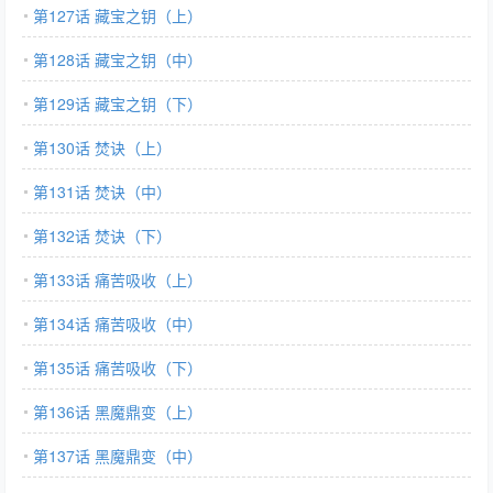
第127话 藏宝之钥（上）
第128话 藏宝之钥（中）
第129话 藏宝之钥（下）
第130话 焚诀（上）
第131话 焚诀（中）
第132话 焚诀（下）
第133话 痛苦吸收（上）
第134话 痛苦吸收（中）
第135话 痛苦吸收（下）
第136话 黑魔鼎变（上）
第137话 黑魔鼎变（中）