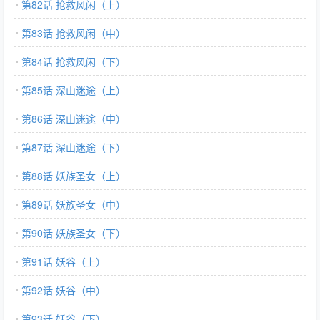
第82话 抢救风闲（上）
第83话 抢救风闲（中）
第84话 抢救风闲（下）
第85话 深山迷途（上）
第86话 深山迷途（中）
第87话 深山迷途（下）
第88话 妖族圣女（上）
第89话 妖族圣女（中）
第90话 妖族圣女（下）
第91话 妖谷（上）
第92话 妖谷（中）
第93话 妖谷（下）