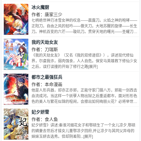
冰火魔厨
作者：唐家三少
七柄绝世神刃冰雪女神的叹息——晨露刀。火焰之神的咆哮——
正阳刀。自由之风的轻吟——傲天刀。大地苏醒的旋律——长生
刀。神机百变的六芒——璇玑刀。贯穿天地的曙光——圣耀刀。
永世地狱的诅咒——噬魔刀。这是七...[展开]
我的天劫女友
作者：刀瑞斯
《我的天劫女友》（又名《我的双修道侣》），讲述现代修仙
界，尔虞我诈，弱肉强食，人人自危。保安马英雄救下修仙少女
之后，误打误撞的开始了修行之路[展开]
都市之最强狂兵
作者：本命漫画
他是人形兵器，却亦正亦邪，正能守家门摄八方，邪能一剑西去
血流成河。当这样一个妖孽人物出狱之后重返都市，面对形形色
色的美人与繁花似锦的喧闹，会擦出如何绚丽火花？必将举世无
双！..[展开]
妃夕妍雪
作者：食人鱼
妃夕妍雪》讲述:秦淮河烟花女子和鄂硕生了一个女儿凉夕,鄂硕
的嫡妻去世后才接女儿董鄂凉夕回府,并让凉夕与其同父异母的
妹妹玉妍去选秀。但却阴差阳...[展开]