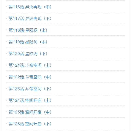
第116话 异火再现（中）
第117话 异火再现（下）
第118话 星陨阁（上）
第119话 星陨阁（中）
第120话 星陨阁（下）
第121话 斗帝空间（上）
第122话 斗帝空间（中）
第123话 斗帝空间（下）
第124话 空间开启（上）
第125话 空间开启（中）
第126话 空间开启（下）