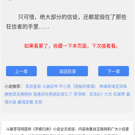
只可惜，绝大部分的信徒，还都是毁在了那些
狂信者的手里……
如果看累了，收藏一下本页面，下次接着看。
上一章
返回目录
下一章
小说推荐：
圣武星辰
斗破后传
坏小孩（隐秘的角落）
神澜奇域无双珠
拥抱谎言拥抱你
我喜欢你男朋友很久了
苍穹榜：圣灵纪1
六爻
红楼梦
最
强升级
最强逆袭
东宫
斗破苍穹网提供《弃婿归来》小说全文阅读、内容收集自互联网和广大小说爱