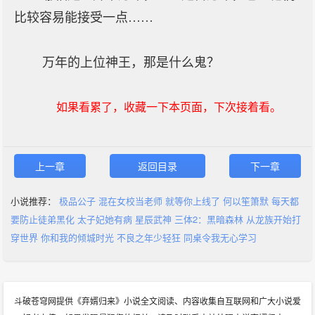
比较容易能接受一点……
万年的上位神王，那是什么鬼？
如果看累了，收藏一下本页面，下次接着看。
上一章
返回目录
下一章
小说推荐：
极品公子
混在女校当老师
就等你上线了
何以笙箫默
每天都
要防止徒弟黑化
太子妃她有病
星辰武神
三体2：黑暗森林
从龙族开始打
穿世界
你和我的倾城时光
不良之年少轻狂
同桌令我无心学习
斗破苍穹网提供《弃婿归来》小说全文阅读、内容收集自互联网和广大小说爱